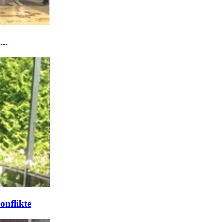
..
onflikte