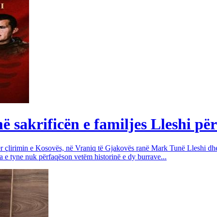
sakrificën e familjes Lleshi për
për çlirimin e Kosovës, në Vraniq të Gjakovës ranë Mark Tunë Lleshi dh
a e tyne nuk përfaqëson vetëm historinë e dy burrave...