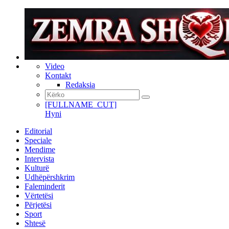
Video
Kontakt
Redaksia
[FULLNAME_CUT]
Hyni
Editorial
Speciale
Mendime
Intervista
Kulturë
Udhëpërshkrim
Faleminderit
Vërtetësi
Përjetësi
Sport
Shtesë