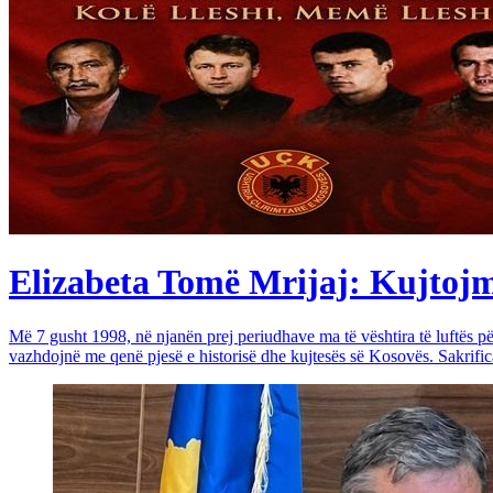
Elizabeta Tomë Mrijaj: Kujtojmë 
Më 7 gusht 1998, në njanën prej periudhave ma të vështira të luftës 
vazhdojnë me qenë pjesë e historisë dhe kujtesës së Kosovës. Sakrific