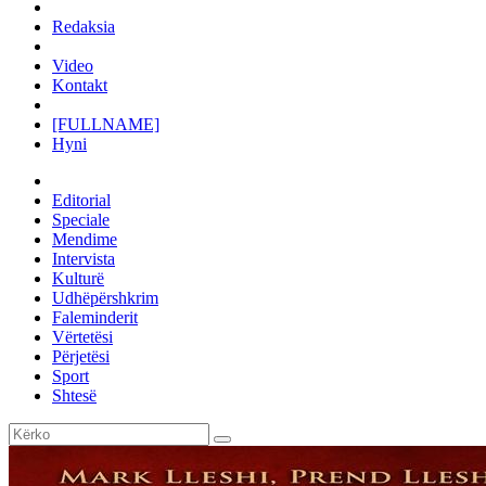
Redaksia
Video
Kontakt
[FULLNAME]
Hyni
Editorial
Speciale
Mendime
Intervista
Kulturë
Udhëpërshkrim
Faleminderit
Vërtetësi
Përjetësi
Sport
Shtesë