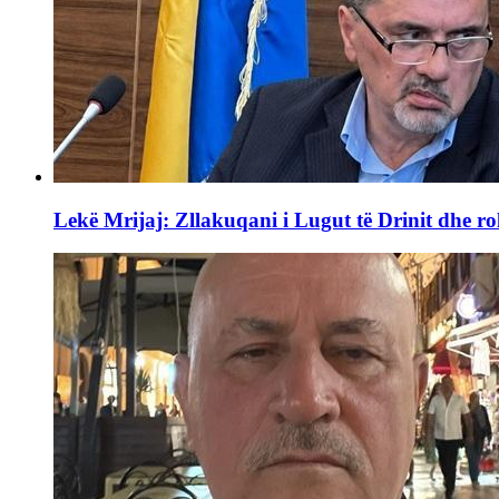
Lekë Mrijaj: Zllakuqani i Lugut të Drinit dhe ro