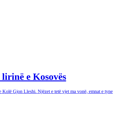
 lirinë e Kosovës
e Kolë Gjon Lleshi. Njëzet e tetë vjet ma vonë, emnat e tyne