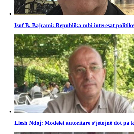
Isuf B. Bajrami: Republika mbi interesat politike.
Llesh Ndoj: Modelet autoritare s’jetojnë dot pa k