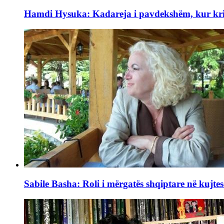
Hamdi Hysuka: Kadareja i pavdekshëm, kur kriti
Sabile Basha: Roli i mërgatës shqiptare në kujtes