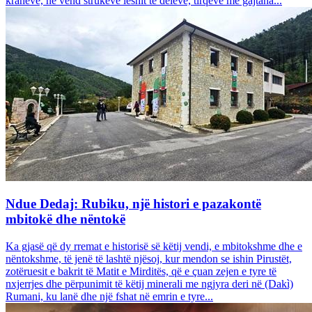
krahëve, në vend strukeve leshit të deleve, tirqëve me gajtana...
Ndue Dedaj: Rubiku, një histori e pazakontë
mbitokë dhe nëntokë
Ka gjasë që dy rremat e historisë së këtij vendi, e mbitokshme dhe e
nëntokshme, të jenë të lashtë njësoj, kur mendon se ishin Pirustët,
zotëruesit e bakrit të Matit e Mirditës, që e çuan zejen e tyre të
nxjerrjes dhe përpunimit të këtij minerali me ngjyra deri në (Dakì)
Rumani, ku lanë dhe një fshat në emrin e tyre...