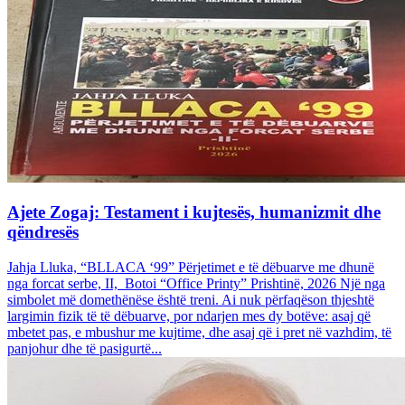
Ajete Zogaj: Testament i kujtesës, humanizmit dhe
qëndresës
Jahja Lluka, “BLLACA ‘99” Përjetimet e të dëbuarve me dhunë
nga forcat serbe, II, Botoi “Office Printy” Prishtinë, 2026 Një nga
simbolet më domethënëse është treni. Ai nuk përfaqëson thjeshtë
largimin fizik të të dëbuarve, por ndarjen mes dy botëve: asaj që
mbetet pas, e mbushur me kujtime, dhe asaj që i pret në vazhdim, të
panjohur dhe të pasigurtë...