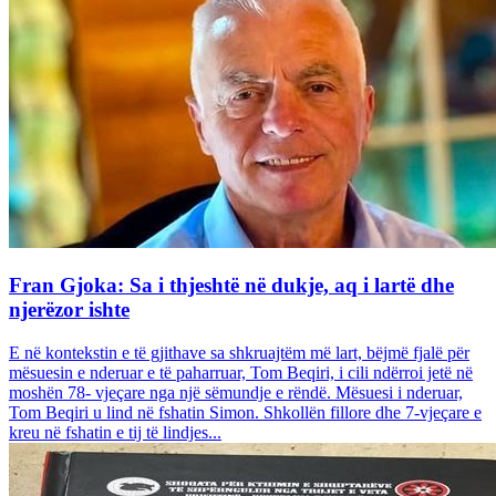
Fran Gjoka: Sa i thjeshtë në dukje, aq i lartë dhe
njerëzor ishte
E në kontekstin e të gjithave sa shkruajtëm më lart, bëjmë fjalë për
mësuesin e nderuar e të paharruar, Tom Beqiri, i cili ndërroi jetë në
moshën 78- vjeçare nga një sëmundje e rëndë. Mësuesi i nderuar,
Tom Beqiri u lind në fshatin Simon. Shkollën fillore dhe 7-vjeçare e
kreu në fshatin e tij të lindjes...