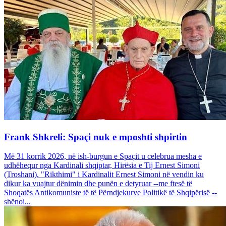
Frank Shkreli: Spaçi nuk e mposhti shpirtin
Më 31 korrik 2026, në ish-burgun e Spaçit u celebrua mesha e
udhëhequr nga Kardinali shqiptar, Hirësia e Tij Ernest Simoni
(Troshani). "Rikthimi" i Kardinalit Ernest Simoni në vendin ku
dikur ka vuajtur dënimin dhe punën e detyruar --me ftesë të
Shoqatës Antikomuniste të të Përndjekurve Politikë të Shqipërisë --
shënoi...