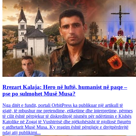
Rrezart Kalaja: Hero në luftë, humanist në paqe –
pse po sulmohet Musë Musa?
Nga ditët e fundit, portali OrbitPress ka publikuar një artikull të
gjatë, të mbushur me pretendime, etiketime dhe interpretime, përmes
të cilit është përpjekur të diskreditojë nismën për ndërtimin e Kishës
Katolike në Zogaj të Vushtrrisë dhe njëkohësisht të njollosë figurën
e atdhetarit Musë Musa. Ky reagim është përgjigje e drejtpërdrejtë
ndaj atij publikimi...