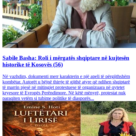
Sabile Basha: Roli i mërgatës shqiptare në kujtesën
historike të Kosovës (56)
Në vazhdim, dokumenti merr karakterin e një apeli të përgjithshëm
kombëtar. Autorët u bëjnë thirrje të gjithë atyre që ndihen shqiptarë
të marrin pjesë në mitingjet protestuese të organizuara në qytetet
kryesore të Evropës Perëndimore. Në këtë mënyrë, protestat nuk
paraqiten vetëm si tubime politike të diasporës...