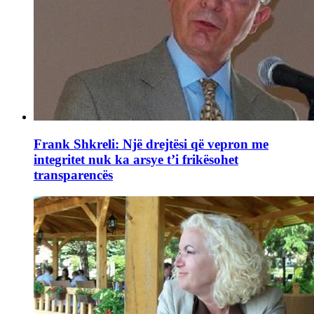
Frank Shkreli: Një drejtësi që vepron me
integritet nuk ka arsye t’i frikësohet
transparencës