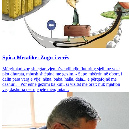
Spica Metalike: Zogu i verës
Mërgimtari zog shtegtar, vjen n’vendlindje fluturim; sjell me vete
plot dhurata, mbush shtëpinë me gëzim. - Sapo mbërrin në oborr, i
dalin para varg e vijë: nëna, baba, halla, daja... e përqafojnë me
dashuri. - Por edhe gëzimi ka kufi, si vizitat me orar; nuk mjafton
veç dashuria për një jetë mërgimtar...