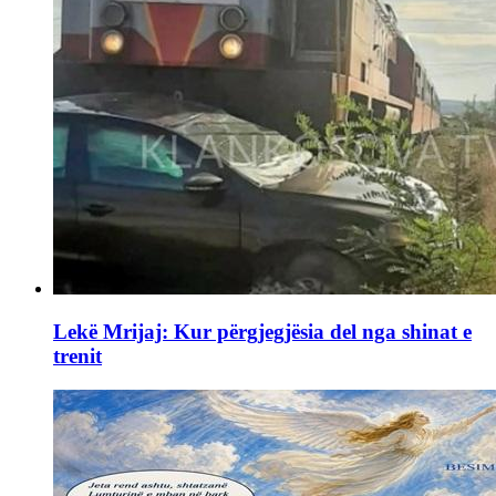
Lekë Mrijaj: Kur përgjegjësia del nga shinat e
trenit