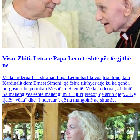
Visar Zhiti: Letra e Papa Leonit është për të gjithë
ne
Vëlla i nderuar! - i shkruan Papa Leoni bashkëvuajtësit tonë, tani
Kardinalit dom Ernest Simoni, që është rikthyer atje ku ka qenë i
burgosur dhe po mban Meshën e Shenjtë. Vëlla i nderuar, - i thotë.
Sa mallëngjyes është mallëngjimi i Tij! Njerëzor, që arrin qiejt… Dy
fjalë: “vëlla” dhe “i nderuar”, që na mungojnë aq shumë…