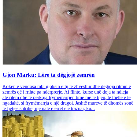
Gjon Marku: Lëre ta dëgjojë zemrën
Kokën e vendosa mbi gjoksin e tij të zhveshur dhe dëgjoja ritmin e
zemrës që i rrihte pa ndërprerje. Ai flinte, kurse unë doja ta ndieja
atë ritëm dhe të përkoja frymëmarrjen time me të tijën, të thellë e të
ngadaltë, si frymëmarrja e një dragoi. Jashtë mureve të dhomës sonë
të fjetjes shtrihej një natë e errët e e trazuar, ku...