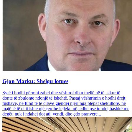
Gjon Marku: Shelgu lotues
Sytë i hodhi përmbi zabel dhe vështroi diku thellë në të, sikur të
donte të zbulonte ndonjë të fshehtë. Pastaj vështrimin e hodhi drejt
fushave, në fund të të cilave gjendej njëri nga plepat shekullorë, në
majë të të cilit ishte një çerdhe lejleku që, edhe pse tundej bashkë me
degët, nuk i ndahej dot atij vendi, dhe çdo pranverë...