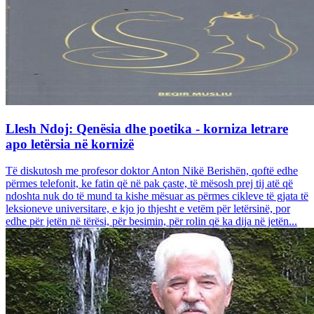
Llesh Ndoj: Qenësia dhe poetika - korniza letrare
apo letërsia në kornizë
Të diskutosh me profesor doktor Anton Nikë Berishën, qoftë edhe
përmes telefonit, ke fatin që në pak çaste, të mësosh prej tij atë që
ndoshta nuk do të mund ta kishe mësuar as përmes cikleve të gjata të
leksioneve universitare, e kjo jo thjesht e vetëm për letërsinë, por
edhe për jetën në tërësi, për besimin, për rolin që ka dija në jetën...