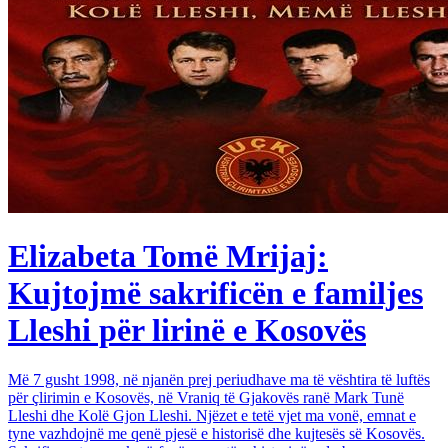
Elizabeta Tomë Mrijaj:
Kujtojmë sakrificën e familjes
Lleshi për lirinë e Kosovës
Më 7 gusht 1998, në njanën prej periudhave ma të vështira të luftës
për çlirimin e Kosovës, në Vraniq të Gjakovës ranë Mark Tunë
Lleshi dhe Kolë Gjon Lleshi. Njëzet e tetë vjet ma vonë, emnat e
tyne vazhdojnë me qenë pjesë e historisë dhe kujtesës së Kosovës.