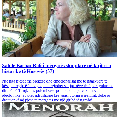
Sabile Basha: Roli i mërgatës shqiptare në kujtesën
historike të Kosovës (57)
Një nga pjesët më prekëse dhe emocionalisht më të ngarkuara të
kësaj thirrjeje është ajo që u drejtohet shqiptarëve të shpërngulur me
dhunë në Turqi. Pas polemikave politike dhe përcaktimeve
ideologjike, autorët ndryshojnë krejtësisht tonin e rrëfimit, duke iu
drejtuar kësaj pjese të mërgatës me një gjuhë të ngrohtë...