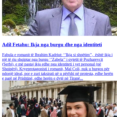
Adil Fetahu: Ikja nga burgu dhe nga identiteti
Fabula e romanit të Ibrahim Kadriut: ‘’Ikja si shpëtim’’, është ikja i
një të riu shqiptar nga burgu ‘’Zabela’’ i qytetit të Pozharevcit
(Serbi), e më pastaj ikja edhe nga identiteti i vet personal (në
Shqipëri). Kryeprotagonisti i romanit, Mal Coli, nuk u burgos për
ndonjë ideal, por e zuri taksirati që u përfshi në protesta, edhe herën
e parë në Prishtinë, edhe herën e dytë në Tiranë...