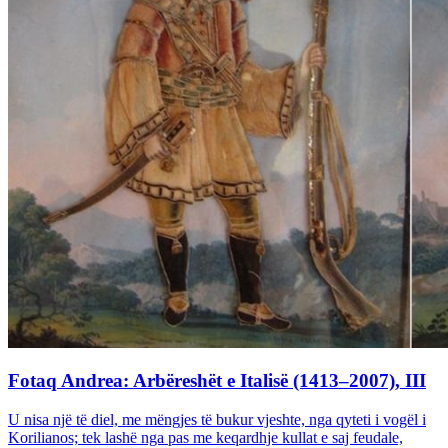
Fotaq Andrea: Arbëreshët e Italisë (1413–2007), III
U nisa një të diel, me mëngjes të bukur vjeshte, nga qyteti i vogël i
Korilianos; tek lashë nga pas me keqardhje kullat e saj feudale,