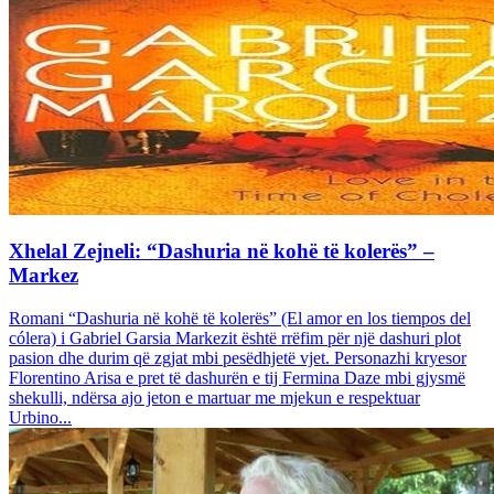
Xhelal Zejneli: “Dashuria në kohë të kolerës” –
Markez
Romani “Dashuria në kohë të kolerës” (El amor en los tiempos del
cólera) i Gabriel Garsia Markezit është rrëfim për një dashuri plot
pasion dhe durim që zgjat mbi pesëdhjetë vjet. Personazhi kryesor
Florentino Arisa e pret të dashurën e tij Fermina Daze mbi gjysmë
shekulli, ndërsa ajo jeton e martuar me mjekun e respektuar
Urbino...