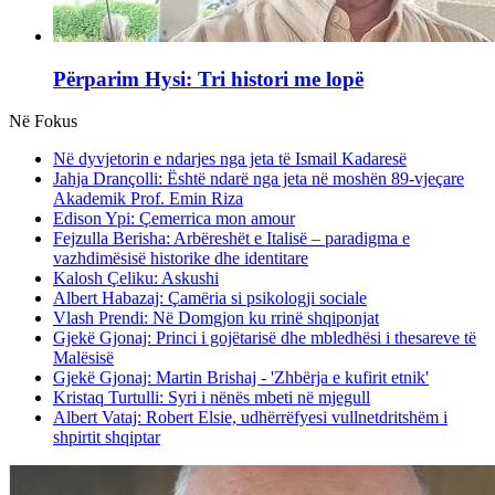
Përparim Hysi: Tri histori me lopë
Në Fokus
Në dyvjetorin e ndarjes nga jeta të Ismail Kadaresë
Jahja Drançolli: Është ndarë nga jeta në moshën 89-vjeçare
Akademik Prof. Emin Riza
Edison Ypi: Çemerrica mon amour
Fejzulla Berisha: Arbëreshët e Italisë – paradigma e
vazhdimësisë historike dhe identitare
Kalosh Çeliku: Askushi
Albert Habazaj: Çamëria si psikologji sociale
Vlash Prendi: Në Domgjon ku rrinë shqiponjat
Gjekë Gjonaj: Princi i gojëtarisë dhe mbledhësi i thesareve të
Malësisë
Gjekë Gjonaj: Martin Brishaj - 'Zhbërja e kufirit etnik'
Kristaq Turtulli: Syri i nënës mbeti në mjegull
Albert Vataj: Robert Elsie, udhërrëfyesi vullnetdritshëm i
shpirtit shqiptar