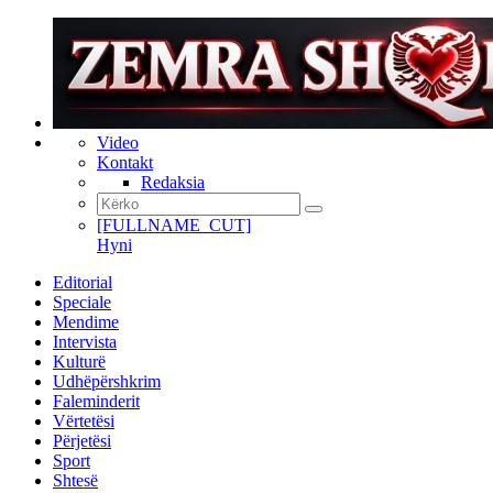
Video
Kontakt
Redaksia
[FULLNAME_CUT]
Hyni
Editorial
Speciale
Mendime
Intervista
Kulturë
Udhëpërshkrim
Faleminderit
Vërtetësi
Përjetësi
Sport
Shtesë