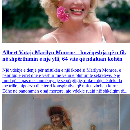
Albert Vataj: Marilyn Monroe – buzëqeshja që u fik
në shpërthimin e një ylli, 64 vite që ndaluan kohën
Një vdekje e denjë për mistikën e një ikonë si Marilyn Monroe, e
papritur, e errët dhe e veshur me velin e pluhurt të sekreteve. Një
fund që la pas më shumë pyetje se përgjigje, duke mbjellë dekada
me trille, hipoteza dhe teori konspirative që nuk u zbehën kurrë.
Edhe në panoramën e saj mortore, ajo vdekje ruajti një shkëlqim të...