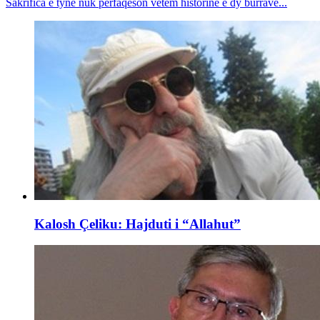
Sakrifica e tyne nuk përfaqëson vetëm historinë e dy burrave...
Kalosh Çeliku: Hajduti i “Allahut”