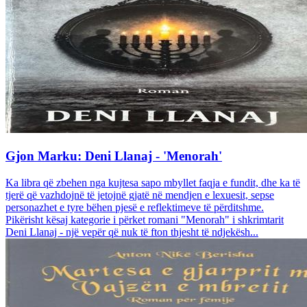
Gjon Marku: Deni Llanaj - 'Menorah'
Ka libra që zbehen nga kujtesa sapo mbyllet faqja e fundit, dhe ka të
tjerë që vazhdojnë të jetojnë gjatë në mendjen e lexuesit, sepse
personazhet e tyre bëhen pjesë e reflektimeve të përditshme.
Pikërisht kësaj kategorie i përket romani "Menorah" i shkrimtarit
Deni Llanaj - një vepër që nuk të fton thjesht të ndjekësh...