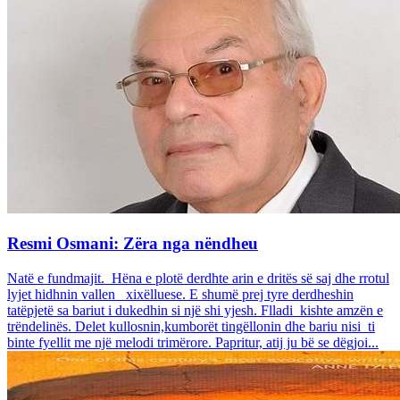
Resmi Osmani: Zëra nga nëndheu
Natë e fundmajit. Hëna e plotë derdhte arin e dritës së saj dhe rrotul
lyjet hidhnin vallen xixëlluese. E shumë prej tyre derdheshin
tatëpjetë sa bariut i dukedhin si një shi yjesh. Flladi kishte amzën e
trëndelinës. Delet kullosnin,kumborët tingëllonin dhe bariu nisi ti
binte fyellit me një melodi trimërore. Papritur, atij ju bë se dëgjoi...