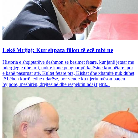
Lekë Mrijaj: Kur shpata fillon të ecë mbi ne
Historia e shqiptarëve dëshmon se besimet fetare, kur janë jetuar me
ndërgjegje dhe urti, nuk e kanë penguar përkatësinë kombëtare, por
e kanë pasuruar atë. Kultet fetare pra, Kishat dhe xhamitë nuk duhet
të bëhen kurrë ledhe ndarëse, por vende ku njeriu mëson paqen
hyjnore, mëshirën, drejtësinë dhe respektin ndaj tjetrit...