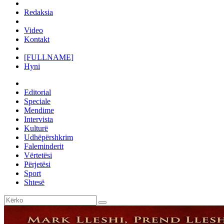
Redaksia
Video
Kontakt
[FULLNAME]
Hyni
Editorial
Speciale
Mendime
Intervista
Kulturë
Udhëpërshkrim
Faleminderit
Vërtetësi
Përjetësi
Sport
Shtesë