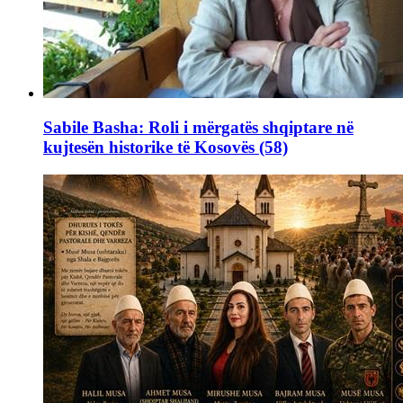
Sabile Basha: Roli i mërgatës shqiptare në
kujtesën historike të Kosovës (58)