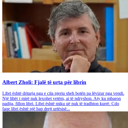
Albert Zholi: Fjalë të urta për librin
Libri është dritarja nga e cila njeriu sheh botën pa lëvizur nga vendi.
Një libër i mirë nuk lexohet vetëm, ai të ndryshon. Aty ku mbaron
padija, fillon libri. Libri është miku që nuk të tradhton kurrë. Çdo
faqe libri është një hap drejt urtësisë...