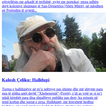
ujësjellësin me arkadë të trefishtë, pyjet me portokaj, mora udhën
drejt kolonive shqiptare të San-Demetrios [Shën Mitrit], që ndodhen
në Perëndim të qytetit...
Kalosh Çeliku: Halldupi
Turma e halldupëve që m’u ndërsye pas shpine dhe më shtynte para
nga të gjitha anët drejtë “Xhehenemit” (Ferrit), s’di as vetë se si m’i
ndali këmbët para disa shpalljeve publike pas dere, ku prisnin në
rend korbat dhe sorrat e zeza. Halldupët, me ferexhetë hedhur