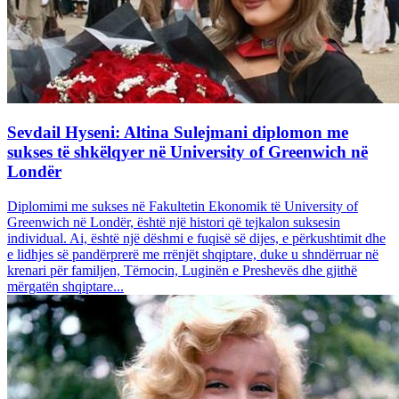
Sevdail Hyseni: Altina Sulejmani diplomon me
sukses të shkëlqyer në University of Greenwich në
Londër
Diplomimi me sukses në Fakultetin Ekonomik të University of
Greenwich në Londër, është një histori që tejkalon suksesin
individual. Ai, është një dëshmi e fuqisë së dijes, e përkushtimit dhe
e lidhjes së pandërprerë me rrënjët shqiptare, duke u shndërruar në
krenari për familjen, Tërnocin, Luginën e Preshevës dhe gjithë
mërgatën shqiptare...