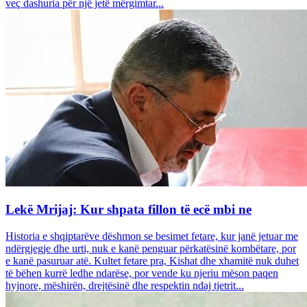
veç dashuria për një jetë mërgimtar...
Lekë Mrijaj: Kur shpata fillon të ecë mbi ne
Historia e shqiptarëve dëshmon se besimet fetare, kur janë jetuar me
ndërgjegje dhe urti, nuk e kanë penguar përkatësinë kombëtare, por
e kanë pasuruar atë. Kultet fetare pra, Kishat dhe xhamitë nuk duhet
të bëhen kurrë ledhe ndarëse, por vende ku njeriu mëson paqen
hyjnore, mëshirën, drejtësinë dhe respektin ndaj tjetrit...