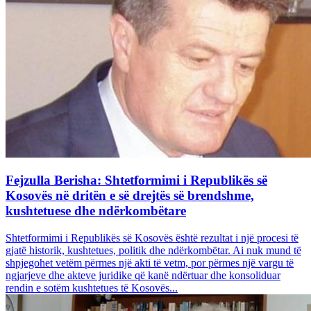
Fejzulla Berisha: Shtetformimi i Republikës së
Kosovës në dritën e së drejtës së brendshme,
kushtetuese dhe ndërkombëtare
Shtetformimi i Republikës së Kosovës është rezultat i një procesi të
gjatë historik, kushtetues, politik dhe ndërkombëtar. Ai nuk mund të
shpjegohet vetëm përmes një akti të vetm, por përmes një vargu të
ngjarjeve dhe akteve juridike që kanë ndërtuar dhe konsoliduar
rendin e sotëm kushtetues të Kosovës...