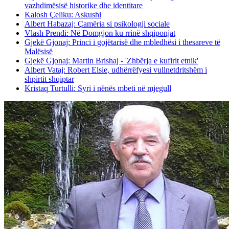
vazhdimësisë historike dhe identitare
Kalosh Çeliku: Askushi
Albert Habazaj: Çamëria si psikologji sociale
Vlash Prendi: Në Domgjon ku rrinë shqiponjat
Gjekë Gjonaj: Princi i gojëtarisë dhe mbledhësi i thesareve të
Malësisë
Gjekë Gjonaj: Martin Brishaj - 'Zhbërja e kufirit etnik'
Albert Vataj: Robert Elsie, udhërrëfyesi vullnetdritshëm i
shpirtit shqiptar
Kristaq Turtulli: Syri i nënës mbeti në mjegull