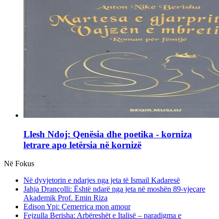
Llesh Ndoj: Qenësia dhe poetika - korniza
letrare apo letërsia në kornizë
Në Fokus
Në dyvjetorin e ndarjes nga jeta të Ismail Kadaresë
Jahja Drançolli: Është ndarë nga jeta në moshën 89-vjeçare
Akademik Prof. Emin Riza
Edison Ypi: Çemerrica mon amour
Fejzulla Berisha: Arbëreshët e Italisë – paradigma e