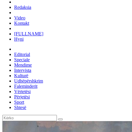
Redaksia
Video
Kontakt
[FULLNAME]
Hyni
Editorial
Speciale
Mendime
Intervista
Kulturë
Udhëpërshkrim
Faleminderit
Vërtetësi
Përjetësi
Sport
Shtesë