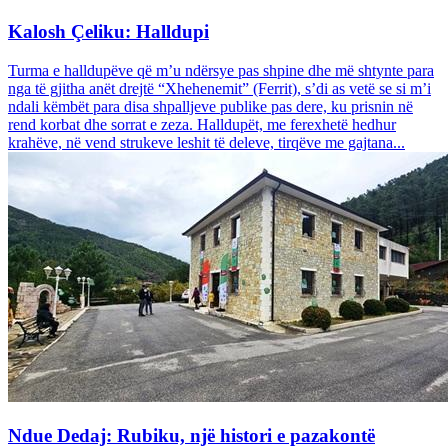
Kalosh Çeliku: Halldupi
Turma e halldupëve që m’u ndërsye pas shpine dhe më shtynte para
nga të gjitha anët drejtë “Xhehenemit” (Ferrit), s’di as vetë se si m’i
ndali këmbët para disa shpalljeve publike pas dere, ku prisnin në
rend korbat dhe sorrat e zeza. Halldupët, me ferexhetë hedhur
krahëve, në vend strukeve leshit të deleve, tirqëve me gajtana...
Ndue Dedaj: Rubiku, një histori e pazakontë