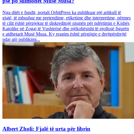
pse po sulmohet Musë Musa?
Nga ditët e fundit, portali OrbitPress ka publikuar një artikull të
gjatë, të mbushur me pretendime, etiketime dhe interpretime, përmes
të cilit është përpjekur të diskreditojë nismën për ndërtimin e Kishës
Katolike në Zogaj të Vushtrrisë dhe njëkohësisht të njollosë figurën
e atdhetarit Musë Musa. Ky reagim është përgjigje e drejtpërdrejtë
ndaj atij publikimi...
Albert Zholi: Fjalë të urta për librin