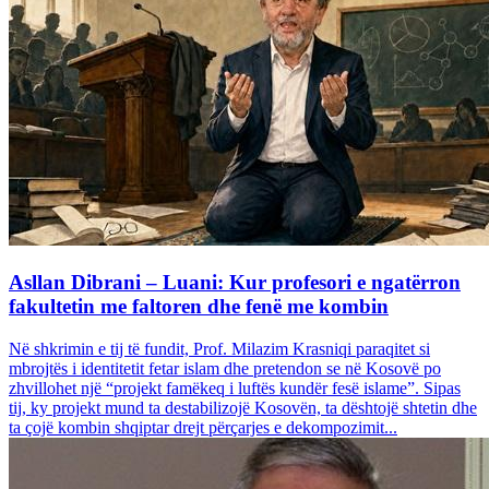
Asllan Dibrani – Luani: Kur profesori e ngatërron
fakultetin me faltoren dhe fenë me kombin
Në shkrimin e tij të fundit, Prof. Milazim Krasniqi paraqitet si
mbrojtës i identitetit fetar islam dhe pretendon se në Kosovë po
zhvillohet një “projekt famëkeq i luftës kundër fesë islame”. Sipas
tij, ky projekt mund ta destabilizojë Kosovën, ta dështojë shtetin dhe
ta çojë kombin shqiptar drejt përçarjes e dekompozimit...