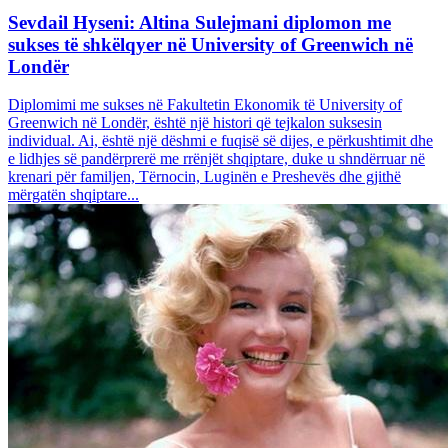
Sevdail Hyseni: Altina Sulejmani diplomon me
sukses të shkëlqyer në University of Greenwich në
Londër
Diplomimi me sukses në Fakultetin Ekonomik të University of
Greenwich në Londër, është një histori që tejkalon suksesin
individual. Ai, është një dëshmi e fuqisë së dijes, e përkushtimit dhe
e lidhjes së pandërprerë me rrënjët shqiptare, duke u shndërruar në
krenari për familjen, Tërnocin, Luginën e Preshevës dhe gjithë
mërgatën shqiptare...