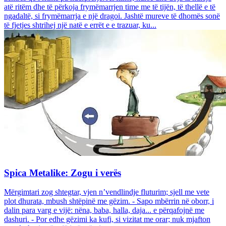
atë ritëm dhe të përkoja frymëmarrjen time me të tijën, të thellë e të
ngadaltë, si frymëmarrja e një dragoi. Jashtë mureve të dhomës sonë
të fjetjes shtrihej një natë e errët e e trazuar, ku...
Spica Metalike: Zogu i verës
Mërgimtari zog shtegtar, vjen n’vendlindje fluturim; sjell me vete
plot dhurata, mbush shtëpinë me gëzim. - Sapo mbërrin në oborr, i
dalin para varg e vijë: nëna, baba, halla, daja... e përqafojnë me
dashuri. - Por edhe gëzimi ka kufi, si vizitat me orar; nuk mjafton