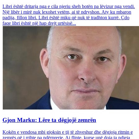
Libri është dritarja nga e cila njeriu sheh botën pa lëvizur nga vendi.
Një libër i mirë nuk lexohet vetëm, ai të ndryshon. Aty ku mbaron
padija, fillon libri. Libri është miku që nuk të tradhton kurrë. Çdo
faqe libri është një hap drejt urtësisë...
Gjon Marku: Lëre ta dëgjojë zemrën
Kokën e vendosa mbi gjoksin e tij të zhveshur dhe dëgjoja ritmin e
zemrës që i rrihte pa ndërprerje. Ai flinte, kurse unë doja ta ndieja