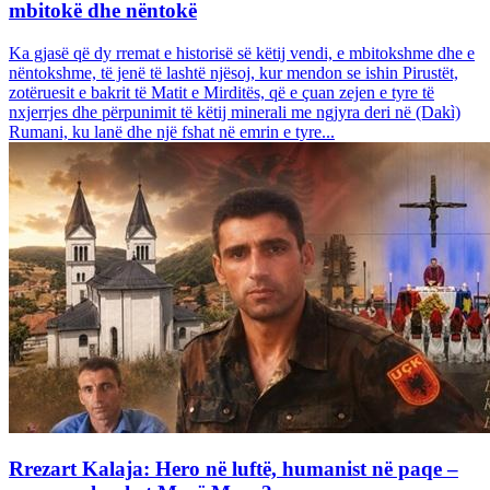
mbitokë dhe nëntokë
Ka gjasë që dy rremat e historisë së këtij vendi, e mbitokshme dhe e
nëntokshme, të jenë të lashtë njësoj, kur mendon se ishin Pirustët,
zotëruesit e bakrit të Matit e Mirditës, që e çuan zejen e tyre të
nxjerrjes dhe përpunimit të këtij minerali me ngjyra deri në (Dakì)
Rumani, ku lanë dhe një fshat në emrin e tyre...
Rrezart Kalaja: Hero në luftë, humanist në paqe –