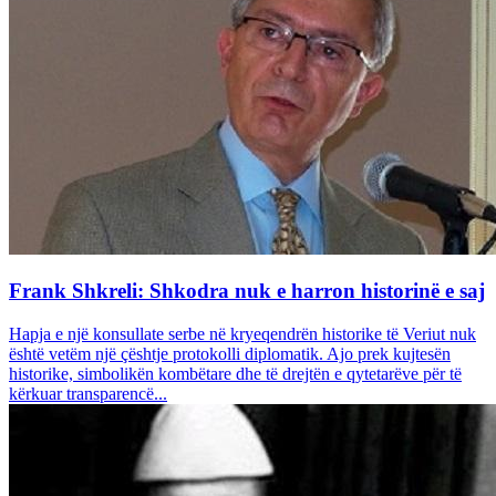
Frank Shkreli: Shkodra nuk e harron historinë e saj
Hapja e një konsullate serbe në kryeqendrën historike të Veriut nuk
është vetëm një çështje protokolli diplomatik. Ajo prek kujtesën
historike, simbolikën kombëtare dhe të drejtën e qytetarëve për të
kërkuar transparencë...