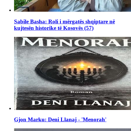
Sabile Basha: Roli i mërgatës shqiptare në
kujtesën historike të Kosovës (57)
Gjon Marku: Deni Llanaj - 'Menorah'