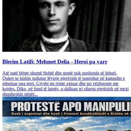
Blerim Latifi: Mehmet Delia - Heroi pa varr
Atë natë bënte shumë ftohtë dhe qentë nuk pushonin së lehuri.
Duket se kishin nuhatur lëvizje njerëzish të panjohur në katundin e
mbuluar nga terri. Gjyshi im rrinte zgjuar dhe po vëzhgonte me
kujdes. Diku, në fund të lamës, u dalluan tri silueta njerëzish që mezi
shquheshin nëpër...