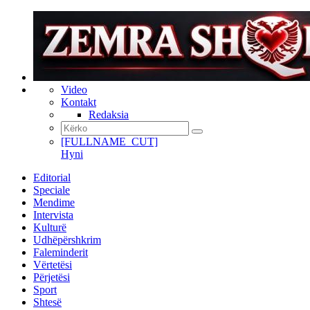
Video
Kontakt
Redaksia
[FULLNAME_CUT]
Hyni
Editorial
Speciale
Mendime
Intervista
Kulturë
Udhëpërshkrim
Faleminderit
Vërtetësi
Përjetësi
Sport
Shtesë