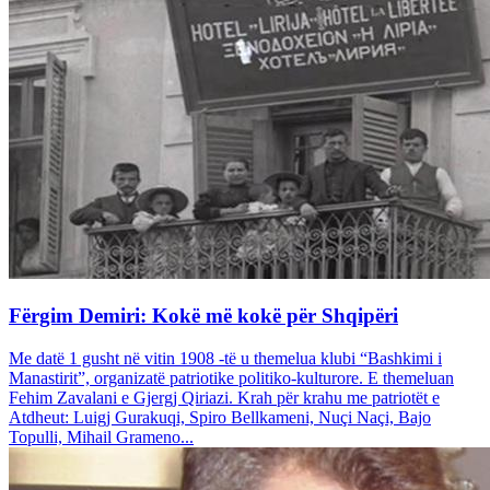
Fërgim Demiri: Kokë më kokë për Shqipëri
Me datë 1 gusht në vitin 1908 -të u themelua klubi “Bashkimi i
Manastirit”, organizatë patriotike politiko-kulturore. E themeluan
Fehim Zavalani e Gjergj Qiriazi. Krah për krahu me patriotët e
Atdheut: Luigj Gurakuqi, Spiro Bellkameni, Nuçi Naçi, Bajo
Topulli, Mihail Grameno...