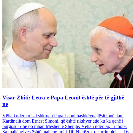
Visar Zhiti: Letra e Papa Leonit është për të gjithë
ne
Vëlla i nderuar! - i shkruan Papa Leoni bashkëvuajtësit tonë, tani
Kardinalit dom Ernest Simoni, që është rikthyer atje ku ka qenë i
burgosur dhe po mban Meshën e Shenjtë. Vëlla i nderuar, - i thotë.
Sa mallëngjyes është mallëngjimi i Tij! Njerëzor, që arrin qiejt… Dy