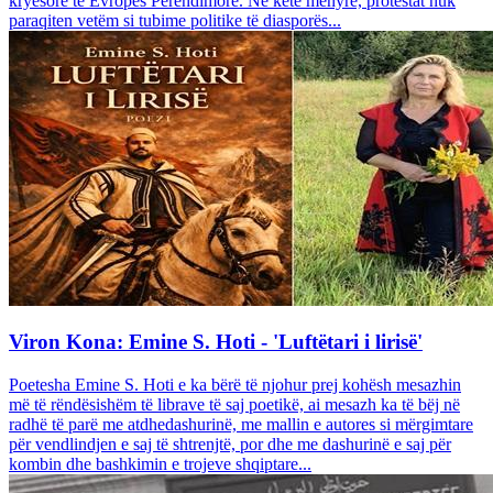
kryesore të Evropës Perëndimore. Në këtë mënyrë, protestat nuk
paraqiten vetëm si tubime politike të diasporës...
Viron Kona: Emine S. Hoti - 'Luftëtari i lirisë'
Poetesha Emine S. Hoti e ka bërë të njohur prej kohësh mesazhin
më të rëndësishëm të librave të saj poetikë, ai mesazh ka të bëj në
radhë të parë me atdhedashurinë, me mallin e autores si mërgimtare
për vendlindjen e saj të shtrenjtë, por dhe me dashurinë e saj për
kombin dhe bashkimin e trojeve shqiptare...