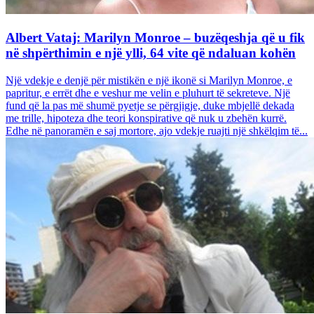
Albert Vataj: Marilyn Monroe – buzëqeshja që u fik
në shpërthimin e një ylli, 64 vite që ndaluan kohën
Një vdekje e denjë për mistikën e një ikonë si Marilyn Monroe, e
papritur, e errët dhe e veshur me velin e pluhurt të sekreteve. Një
fund që la pas më shumë pyetje se përgjigje, duke mbjellë dekada
me trille, hipoteza dhe teori konspirative që nuk u zbehën kurrë.
Edhe në panoramën e saj mortore, ajo vdekje ruajti një shkëlqim të...