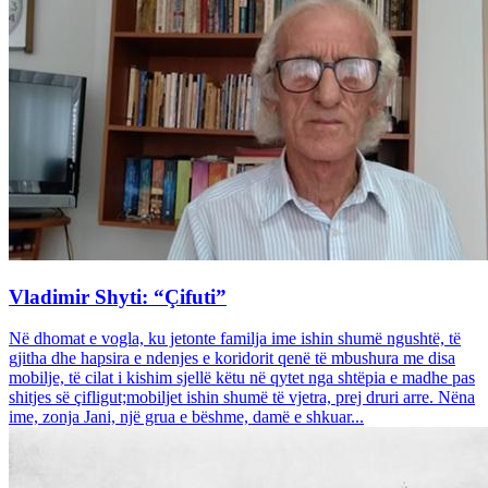
Vladimir Shyti: “Çifuti”
Në dhomat e vogla, ku jetonte familja ime ishin shumë ngushtë, të
gjitha dhe hapsira e ndenjes e koridorit qenë të mbushura me disa
mobilje, të cilat i kishim sjellë këtu në qytet nga shtëpia e madhe pas
shitjes së çifligut;mobiljet ishin shumë të vjetra, prej druri arre. Nëna
ime, zonja Jani, një grua e bëshme, damë e shkuar...