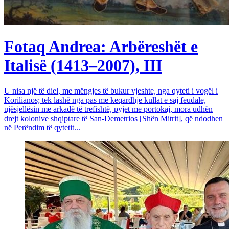
Fotaq Andrea: Arbëreshët e
Italisë (1413–2007), III
U nisa një të diel, me mëngjes të bukur vjeshte, nga qyteti i vogël i
Korilianos; tek lashë nga pas me keqardhje kullat e saj feudale,
ujësjellësin me arkadë të trefishtë, pyjet me portokaj, mora udhën
drejt kolonive shqiptare të San-Demetrios [Shën Mitrit], që ndodhen
në Perëndim të qytetit...