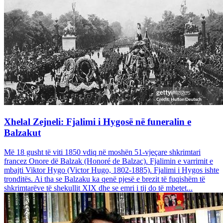
Xhelal Zejneli: Fjalimi i Hygosë në funeralin e
Balzakut
Më 18 gusht të viti 1850 vdiq në moshën 51-vjeçare shkrimtari
francez Onore dë Balzak (Honoré de Balzac). Fjalimin e varrimit e
mbajti Viktor Hygo (Victor Hugo, 1802-1885). Fjalimi i Hygos ishte
tronditës. Ai tha se Balzaku ka qenë pjesë e brezit të fuqishëm të
shkrimtarëve të shekullit XIX dhe se emri i tij do të mbetet...