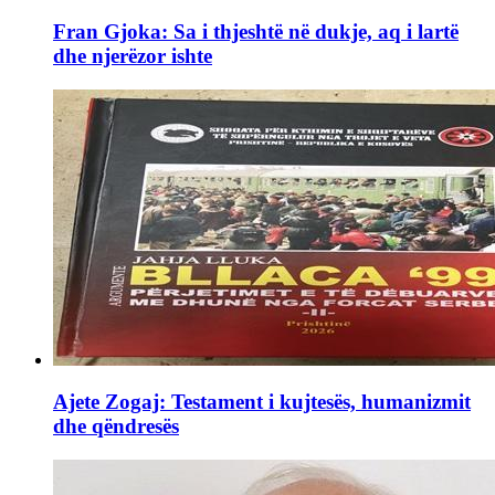
Fran Gjoka: Sa i thjeshtë në dukje, aq i lartë
dhe njerëzor ishte
Ajete Zogaj: Testament i kujtesës, humanizmit
dhe qëndresës