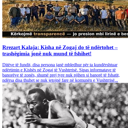
Rrezart Kalaja: Kisha në Zogaj do të ndërtohet –
trashëgimia jonë nuk mund të fshihet!
Ditëve të fundit, disa persona janë mbledhur për ta kundërshtuar
ndërtimin e Kishës në Zogaj të Vushtrrisë. Sipas informatave të
banorëve të zonës, shumë prej tyre nuk njihen si banorë të fshatit,
ndërsa disa thuhet se nuk jetojnë fare në komunën e Vushtrrisë...