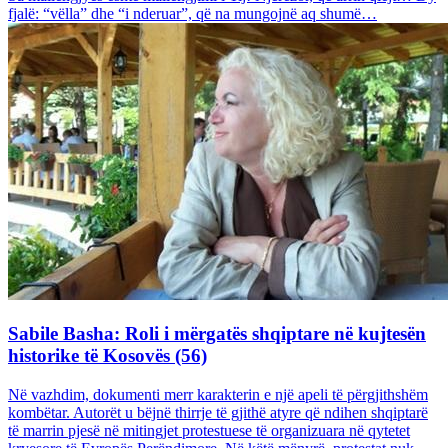
fjalë: “vëlla” dhe “i nderuar”, që na mungojnë aq shumë…
Sabile Basha: Roli i mërgatës shqiptare në kujtesën
historike të Kosovës (56)
Në vazhdim, dokumenti merr karakterin e një apeli të përgjithshëm
kombëtar. Autorët u bëjnë thirrje të gjithë atyre që ndihen shqiptarë
të marrin pjesë në mitingjet protestuese të organizuara në qytetet