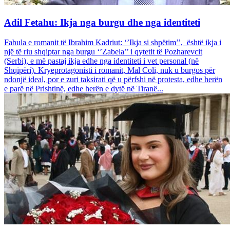
Adil Fetahu: Ikja nga burgu dhe nga identiteti
Fabula e romanit të Ibrahim Kadriut: ‘’Ikja si shpëtim’’, është ikja i
një të riu shqiptar nga burgu ‘’Zabela’’ i qytetit të Pozharevcit
(Serbi), e më pastaj ikja edhe nga identiteti i vet personal (në
Shqipëri). Kryeprotagonisti i romanit, Mal Coli, nuk u burgos për
ndonjë ideal, por e zuri taksirati që u përfshi në protesta, edhe herën
e parë në Prishtinë, edhe herën e dytë në Tiranë...