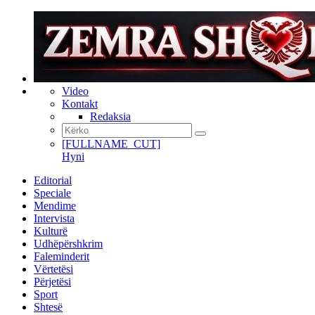
Video
Kontakt
Redaksia
[FULLNAME_CUT]
Hyni
Editorial
Speciale
Mendime
Intervista
Kulturë
Udhëpërshkrim
Faleminderit
Vërtetësi
Përjetësi
Sport
Shtesë