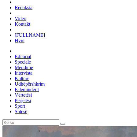
Redaksia
Video
Kontakt
[FULLNAME]
Hyni
Editorial
Speciale
Mendime
Intervista
Kulturë
Udhëpërshkrim
Faleminderit
Vërtetësi
Përjetësi
Sport
Shtesë