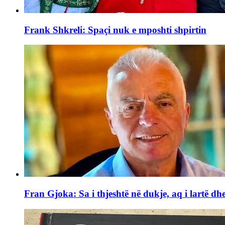
Frank Shkreli: Spaçi nuk e mposhti shpirtin
Fran Gjoka: Sa i thjeshtë në dukje, aq i lartë dhe