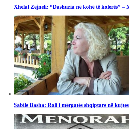
Xhelal Zejneli: “Dashuria në kohë të kolerës” –
Sabile Basha: Roli i mërgatës shqiptare në kujtes