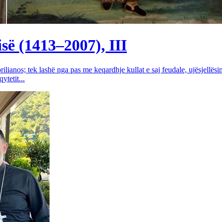
së (1413–2007), III
rilianos; tek lashë nga pas me keqardhje kullat e saj feudale, ujësjellës
tetit...