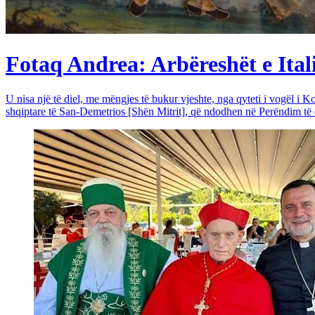
Fotaq Andrea: Arbëreshët e Itali
U nisa një të diel, me mëngjes të bukur vjeshte, nga qyteti i vogël i Ko
shqiptare të San-Demetrios [Shën Mitrit], që ndodhen në Perëndim të qy