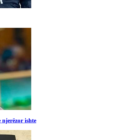
 njerëzor ishte