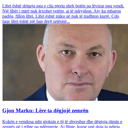
Libri është dritarja nga e cila njeriu sheh botën pa lëvizur nga vendi.
Një libër i mirë nuk lexohet vetëm, ai të ndryshon. Aty ku mbaron
padija, fillon libri. Libri është miku që nuk të tradhton kurrë. Çdo
faqe libri është një hap drejt urtësisë...
Gjon Marku: Lëre ta dëgjojë zemrën
Kokën e vendosa mbi gjoksin e tij të zhveshur dhe dëgjoja ritmin e
zemrës që i rrihte pa ndërprerje. Ai flinte, kurse unë doja ta ndieja