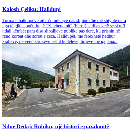
Kalosh Çeliku: Halldupi
Turma e halldupëve që m’u ndërsye pas shpine dhe më shtynte para
nga të gjitha anët drejtë “Xhehenemit” (Ferrit), s’di as vetë se si m’i
ndali këmbët para disa shpalljeve publike pas dere, ku prisnin në
rend korbat dhe sorrat e zeza. Halldupët, me ferexhetë hedhur
krahëve, në vend strukeve leshit të deleve, tirqëve me gajtana...
Ndue Dedaj: Rubiku, një histori e pazakontë