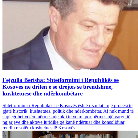
Fejzulla Berisha: Shtetformimi i Republikës së
Kosovës në dritën e së drejtës së brendshme,
kushtetuese dhe ndërkombëtare
Shtetformimi i Republikës së Kosovës është rezultat i një procesi të
gjatë historik, kushtetues, politik dhe ndërkombëtar. Ai nuk mund të
shpjegohet vetëm përmes një akti të vetm, por përmes një vargu të
ngjarjeve dhe akteve juridike që kanë ndërtuar dhe konsoliduar
rendin e sotëm kushtetues të Kosovës...