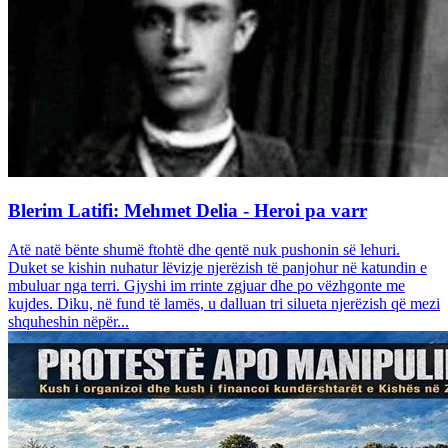
Blerim Latifi: Mehmet Delia - Heroi pa varr
Atë natë bënte shumë ftohtë dhe qentë nuk pushonin së lehuri.
Duket se kishin nuhatur lëvizje njerëzish të panjohur në katundin e
mbuluar nga terri. Gjyshi im rrinte zgjuar dhe po vëzhgonte me
kujdes. Diku, në fund të lamës, u dalluan tri silueta njerëzish që mezi
shquheshin nëpër...