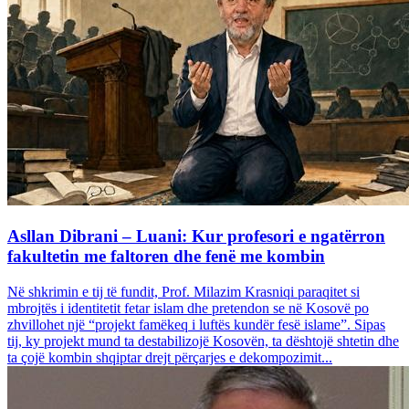
Asllan Dibrani – Luani: Kur profesori e ngatërron
fakultetin me faltoren dhe fenë me kombin
Në shkrimin e tij të fundit, Prof. Milazim Krasniqi paraqitet si
mbrojtës i identitetit fetar islam dhe pretendon se në Kosovë po
zhvillohet një “projekt famëkeq i luftës kundër fesë islame”. Sipas
tij, ky projekt mund ta destabilizojë Kosovën, ta dështojë shtetin dhe
ta çojë kombin shqiptar drejt përçarjes e dekompozimit...