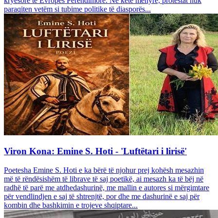
kryesore të Evropës Perëndimore. Në këtë mënyrë, protestat nuk
paraqiten vetëm si tubime politike të diasporës...
Viron Kona: Emine S. Hoti - 'Luftëtari i lirisë'
Poetesha Emine S. Hoti e ka bërë të njohur prej kohësh mesazhin
më të rëndësishëm të librave të saj poetikë, ai mesazh ka të bëj në
radhë të parë me atdhedashurinë, me mallin e autores si mërgimtare
për vendlindjen e saj të shtrenjtë, por dhe me dashurinë e saj për
kombin dhe bashkimin e trojeve shqiptare...