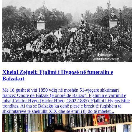
Xhelal Zejneli: Fjalimi i Hygosë në funeralin e
Balzakut
Më 18 gusht të viti 1850 vdiq në moshën 51-vjeçare shkrimtari
francez Onore dë Balzak (Honoré de Balzac). Fjalimin e varrimit e
mbajti Viktor Hygo (Victor Hugo, 1802-1885). Fjalimi i Hygos ishte
tronditës. Ai tha se Balzaku ka qenë pjesë e brezit të fuqishëm të
shkrimtarëve të shekullit XIX dhe se emri i tij do të mbetet...