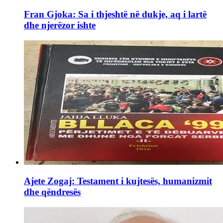
Fran Gjoka: Sa i thjeshtë në dukje, aq i lartë
dhe njerëzor ishte
Ajete Zogaj: Testament i kujtesës, humanizmit
dhe qëndresës