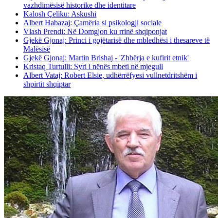
vazhdimësisë historike dhe identitare
Kalosh Çeliku: Askushi
Albert Habazaj: Çamëria si psikologji sociale
Vlash Prendi: Në Domgjon ku rrinë shqiponjat
Gjekë Gjonaj: Princi i gojëtarisë dhe mbledhësi i thesareve të
Malësisë
Gjekë Gjonaj: Martin Brishaj - 'Zhbërja e kufirit etnik'
Kristaq Turtulli: Syri i nënës mbeti në mjegull
Albert Vataj: Robert Elsie, udhërrëfyesi vullnetdritshëm i
shpirtit shqiptar