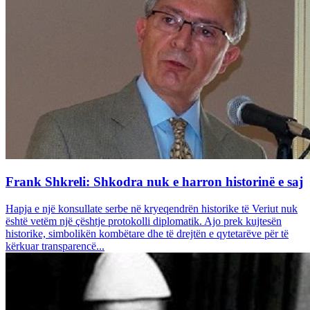
Frank Shkreli: Shkodra nuk e harron historinë e saj
Hapja e një konsullate serbe në kryeqendrën historike të Veriut nuk
është vetëm një çështje protokolli diplomatik. Ajo prek kujtesën
historike, simbolikën kombëtare dhe të drejtën e qytetarëve për të
kërkuar transparencë...