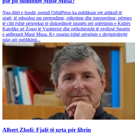
pse po sulmohet Musë Musa?
Nga ditët e fundit, portali OrbitPress ka publikuar një artikull të
gjatë, të mbushur me pretendime, etiketime dhe interpretime, përmes
të cilit është përpjekur të diskreditojë nismën për ndërtimin e Kishës
Katolike në Zogaj të Vushtrrisë dhe njëkohësisht të njollosë figurën
e atdhetarit Musë Musa. Ky reagim është përgjigje e drejtpërdrejtë
ndaj atij publikimi...
Albert Zholi: Fjalë të urta për librin