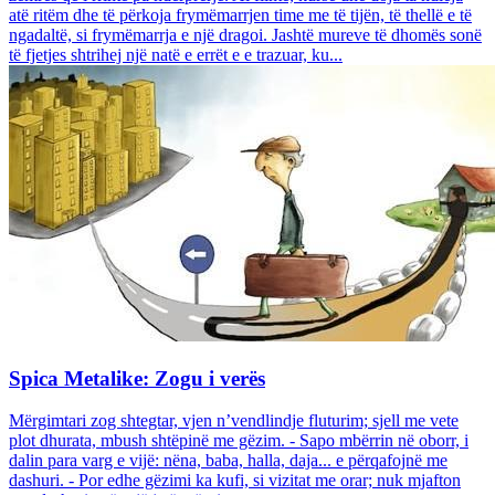
atë ritëm dhe të përkoja frymëmarrjen time me të tijën, të thellë e të
ngadaltë, si frymëmarrja e një dragoi. Jashtë mureve të dhomës sonë
të fjetjes shtrihej një natë e errët e e trazuar, ku...
Spica Metalike: Zogu i verës
Mërgimtari zog shtegtar, vjen n’vendlindje fluturim; sjell me vete
plot dhurata, mbush shtëpinë me gëzim. - Sapo mbërrin në oborr, i
dalin para varg e vijë: nëna, baba, halla, daja... e përqafojnë me
dashuri. - Por edhe gëzimi ka kufi, si vizitat me orar; nuk mjafton