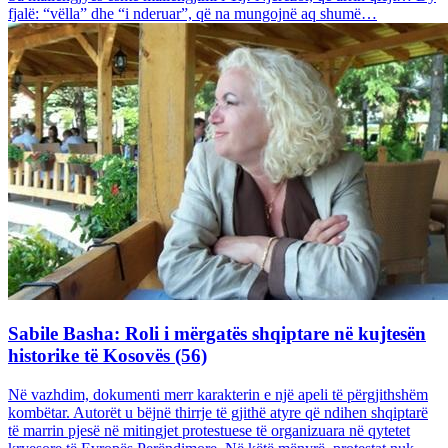
fjalë: “vëlla” dhe “i nderuar”, që na mungojnë aq shumë…
Sabile Basha: Roli i mërgatës shqiptare në kujtesën
historike të Kosovës (56)
Në vazhdim, dokumenti merr karakterin e një apeli të përgjithshëm
kombëtar. Autorët u bëjnë thirrje të gjithë atyre që ndihen shqiptarë
të marrin pjesë në mitingjet protestuese të organizuara në qytetet