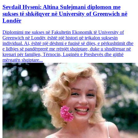
Sevdail Hyseni: Altina Sulejmani diplomon me
sukses të shkëlqyer në University of Greenwich në
Londër
Diplomimi me sukses në Fakultetin Ekonomik të University of
Greenwich në Londër, është një histori që tejkalon suksesin
individual. Ai, është një dëshmi e fuqisë së dijes, e përkushtimit dhe
e lidhjes së pandërprerë me rrënjët shqiptare, duke u shndërruar në
krenari për familjen, Tërnocin, Luginën e Preshevës dhe gjithë
mërgatën shqiptare...