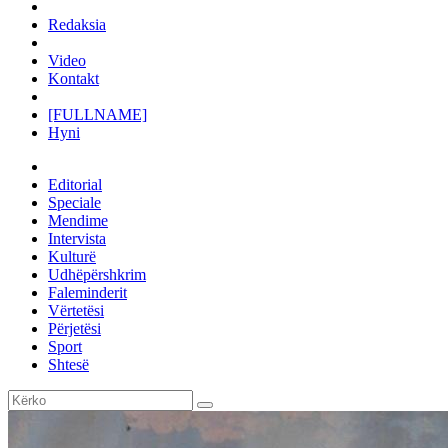
Redaksia
Video
Kontakt
[FULLNAME]
Hyni
Editorial
Speciale
Mendime
Intervista
Kulturë
Udhëpërshkrim
Faleminderit
Vërtetësi
Përjetësi
Sport
Shtesë