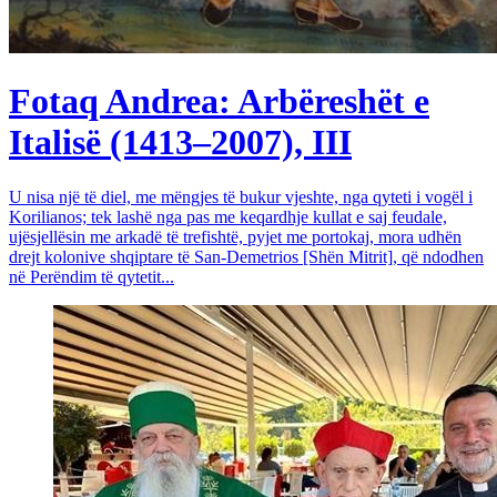
Fotaq Andrea: Arbëreshët e
Italisë (1413–2007), III
U nisa një të diel, me mëngjes të bukur vjeshte, nga qyteti i vogël i
Korilianos; tek lashë nga pas me keqardhje kullat e saj feudale,
ujësjellësin me arkadë të trefishtë, pyjet me portokaj, mora udhën
drejt kolonive shqiptare të San-Demetrios [Shën Mitrit], që ndodhen
në Perëndim të qytetit...