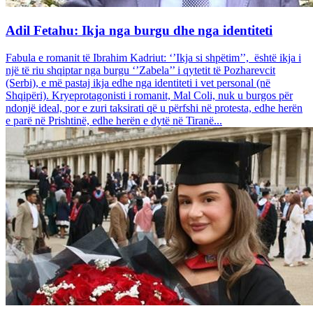
Adil Fetahu: Ikja nga burgu dhe nga identiteti
Fabula e romanit të Ibrahim Kadriut: ‘’Ikja si shpëtim’’, është ikja i
një të riu shqiptar nga burgu ‘’Zabela’’ i qytetit të Pozharevcit
(Serbi), e më pastaj ikja edhe nga identiteti i vet personal (në
Shqipëri). Kryeprotagonisti i romanit, Mal Coli, nuk u burgos për
ndonjë ideal, por e zuri taksirati që u përfshi në protesta, edhe herën
e parë në Prishtinë, edhe herën e dytë në Tiranë...