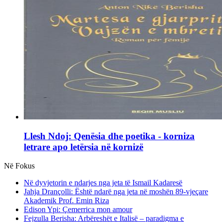
Llesh Ndoj: Qenësia dhe poetika - korniza
letrare apo letërsia në kornizë
Në Fokus
Në dyvjetorin e ndarjes nga jeta të Ismail Kadaresë
Jahja Drançolli: Është ndarë nga jeta në moshën 89-vjeçare
Akademik Prof. Emin Riza
Edison Ypi: Çemerrica mon amour
Fejzulla Berisha: Arbëreshët e Italisë – paradigma e