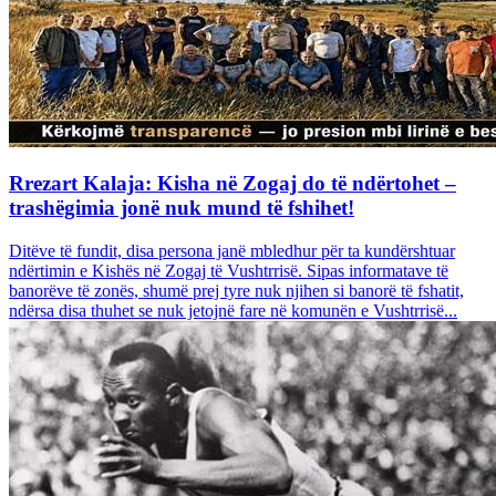
Rrezart Kalaja: Kisha në Zogaj do të ndërtohet –
trashëgimia jonë nuk mund të fshihet!
Ditëve të fundit, disa persona janë mbledhur për ta kundërshtuar
ndërtimin e Kishës në Zogaj të Vushtrrisë. Sipas informatave të
banorëve të zonës, shumë prej tyre nuk njihen si banorë të fshatit,
ndërsa disa thuhet se nuk jetojnë fare në komunën e Vushtrrisë...