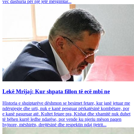
veç dashuria për një jetë mërgimtar...
Lekë Mrijaj: Kur shpata fillon të ecë mbi ne
Historia e shqiptarëve dëshmon se besimet fetare, kur janë jetuar me
ndërgjegje dhe urti, nuk e kanë penguar përkatësinë kombëtare, por
e kanë pasuruar atë. Kultet fetare pra, Kishat dhe xhamitë nuk duhet
të bëhen kurrë ledhe ndarëse, por vende ku njeriu mëson paqen
hyjnore, mëshirën, drejtësinë dhe respektin ndaj tjetrit...