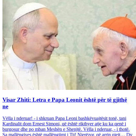
Visar Zhiti: Letra e Papa Leonit është për të gjithë
ne
Vëlla i nderuar! - i shkruan Papa Leoni bashkëvuajtësit tonë, tani
Kardinalit dom Ernest Simoni, që është rikthyer atje ku ka qenë i
burgosur dhe po mban Meshën e Shenjtë. Vëlla i nderuar, - i thotë.
Sa mallëngjyes është mallëngjimi i Tij! Njerëzor, që arrin qiejt… Dy