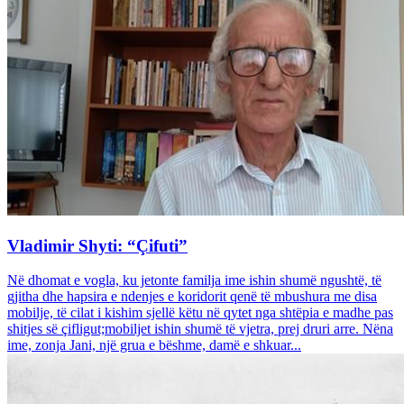
Vladimir Shyti: “Çifuti”
Në dhomat e vogla, ku jetonte familja ime ishin shumë ngushtë, të
gjitha dhe hapsira e ndenjes e koridorit qenë të mbushura me disa
mobilje, të cilat i kishim sjellë këtu në qytet nga shtëpia e madhe pas
shitjes së çifligut;mobiljet ishin shumë të vjetra, prej druri arre. Nëna
ime, zonja Jani, një grua e bëshme, damë e shkuar...