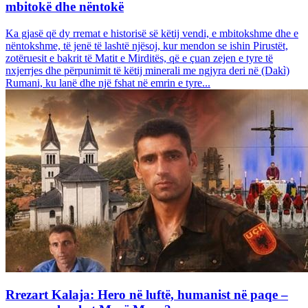
mbitokë dhe nëntokë
Ka gjasë që dy rremat e historisë së këtij vendi, e mbitokshme dhe e
nëntokshme, të jenë të lashtë njësoj, kur mendon se ishin Pirustët,
zotëruesit e bakrit të Matit e Mirditës, që e çuan zejen e tyre të
nxjerrjes dhe përpunimit të këtij minerali me ngjyra deri në (Dakì)
Rumani, ku lanë dhe një fshat në emrin e tyre...
Rrezart Kalaja: Hero në luftë, humanist në paqe –