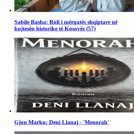
Sabile Basha: Roli i mërgatës shqiptare në
kujtesën historike të Kosovës (57)
Gjon Marku: Deni Llanaj - 'Menorah'