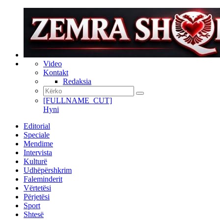
Video
Kontakt
Redaksia
[FULLNAME_CUT]
Hyni
Editorial
Speciale
Mendime
Intervista
Kulturë
Udhëpërshkrim
Faleminderit
Vërtetësi
Përjetësi
Sport
Shtesë