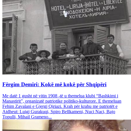
Fërgim Demiri: Kokë më kokë për Shqipëri
Me datë 1 gusht në vitin 1908 -të u themelua klubi “Bashkimi i
Manastirit”, organizatë patriotike politiko-kulturore. E themeluan
Fehim Zavalani e Gjergj Qiriazi. Krah për krahu me patriotët e
Atdheut: Luigj Gurakuqi, Spiro Bellkameni, Nuçi Naçi, Bajo
Topulli, Mihail Grameno...