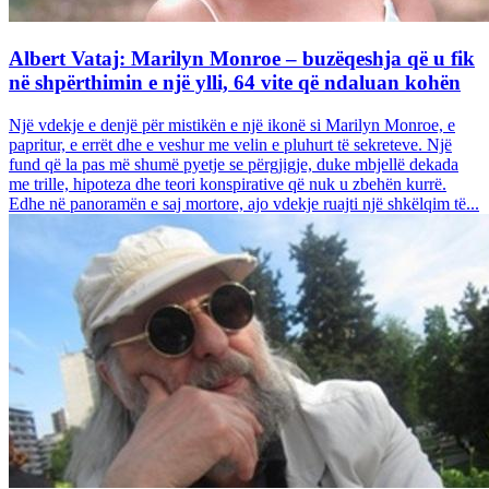
Albert Vataj: Marilyn Monroe – buzëqeshja që u fik
në shpërthimin e një ylli, 64 vite që ndaluan kohën
Një vdekje e denjë për mistikën e një ikonë si Marilyn Monroe, e
papritur, e errët dhe e veshur me velin e pluhurt të sekreteve. Një
fund që la pas më shumë pyetje se përgjigje, duke mbjellë dekada
me trille, hipoteza dhe teori konspirative që nuk u zbehën kurrë.
Edhe në panoramën e saj mortore, ajo vdekje ruajti një shkëlqim të...