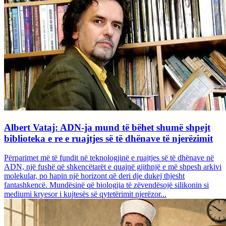
Albert Vataj: ADN-ja mund të bëhet shumë shpejt
biblioteka e re e ruajtjes së të dhënave të njerëzimit
Përparimet më të fundit në teknologjinë e ruajtjes së të dhënave në
ADN, një fushë që shkencëtarët e quajnë gjithnjë e më shpesh arkivi
molekular, po hapin një horizont që deri dje dukej thjesht
fantashkencë. Mundësinë që biologjia të zëvendësojë silikonin si
mediumi kryesor i kujtesës së qytetërimit njerëzor...