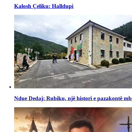
Kalosh Çeliku: Halldupi
Ndue Dedaj: Rubiku, një histori e pazakontë mb