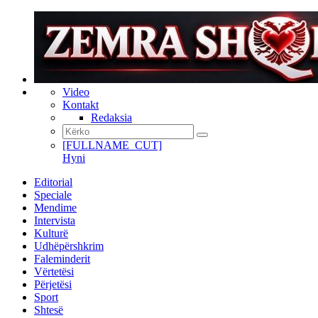
Video
Kontakt
Redaksia
[FULLNAME_CUT]
Hyni
Editorial
Speciale
Mendime
Intervista
Kulturë
Udhëpërshkrim
Faleminderit
Vërtetësi
Përjetësi
Sport
Shtesë