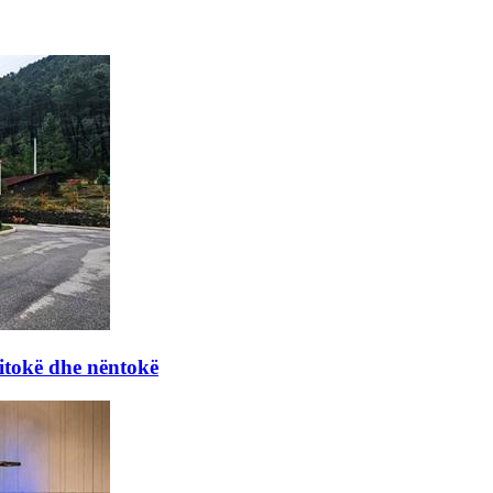
itokë dhe nëntokë