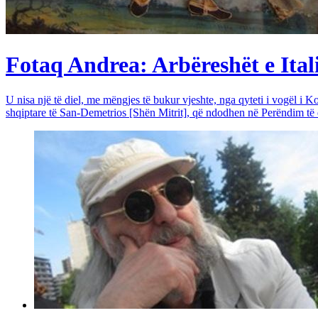
Fotaq Andrea: Arbëreshët e Itali
U nisa një të diel, me mëngjes të bukur vjeshte, nga qyteti i vogël i Ko
shqiptare të San-Demetrios [Shën Mitrit], që ndodhen në Perëndim të qy