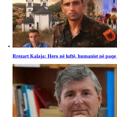
Rrezart Kalaja: Hero në luftë, humanist në paq