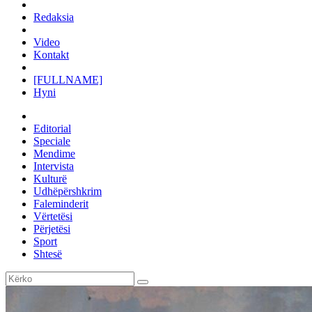
Redaksia
Video
Kontakt
[FULLNAME]
Hyni
Editorial
Speciale
Mendime
Intervista
Kulturë
Udhëpërshkrim
Faleminderit
Vërtetësi
Përjetësi
Sport
Shtesë