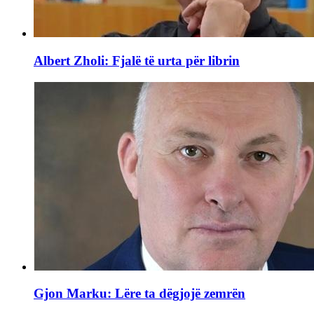
Albert Zholi: Fjalë të urta për librin
Gjon Marku: Lëre ta dëgjojë zemrën