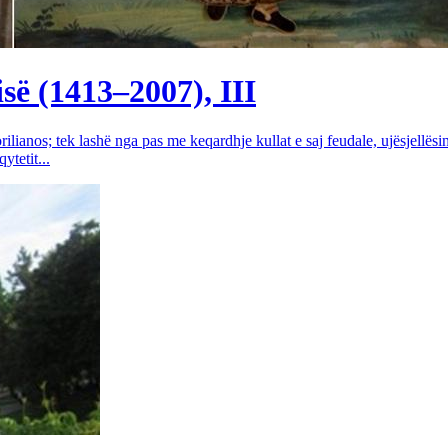
së (1413–2007), III
rilianos; tek lashë nga pas me keqardhje kullat e saj feudale, ujësjellës
tetit...