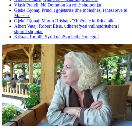
Vlash Prendi: Në Domgjon ku rrinë shqiponjat
Gjekë Gjonaj: Princi i gojëtarisë dhe mbledhësi i thesareve të
Malësisë
Gjekë Gjonaj: Martin Brishaj - 'Zhbërja e kufirit etnik'
Albert Vataj: Robert Elsie, udhërrëfyesi vullnetdritshëm i
shpirtit shqiptar
Kristaq Turtulli: Syri i nënës mbeti në mjegull