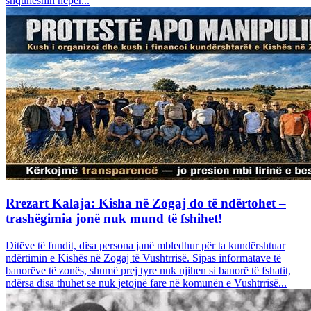
shquheshin nëpër...
Rrezart Kalaja: Kisha në Zogaj do të ndërtohet –
trashëgimia jonë nuk mund të fshihet!
Ditëve të fundit, disa persona janë mbledhur për ta kundërshtuar
ndërtimin e Kishës në Zogaj të Vushtrrisë. Sipas informatave të
banorëve të zonës, shumë prej tyre nuk njihen si banorë të fshatit,
ndërsa disa thuhet se nuk jetojnë fare në komunën e Vushtrrisë...