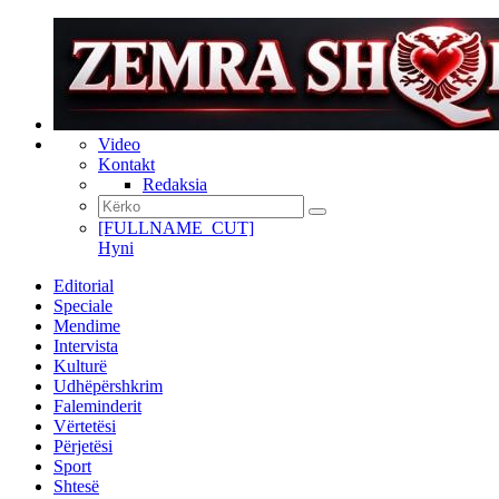
Video
Kontakt
Redaksia
[FULLNAME_CUT]
Hyni
Editorial
Speciale
Mendime
Intervista
Kulturë
Udhëpërshkrim
Faleminderit
Vërtetësi
Përjetësi
Sport
Shtesë