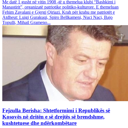
Me datë 1 gusht në vitin 1908 -të u themelua klubi “Bashkimi i
Manastirit”, organizatë patriotike politiko-kulturore. E themeluan
Fehim Zavalani e Gjergj Qiriazi. Krah për krahu me patriotët e
Atdheut: Luigj Gurakuqi, Spiro Bellkameni, Nuçi Naçi, Bajo
Topulli, Mihail Grameno...
Fejzulla Berisha: Shtetformimi i Republikës së
Kosovës në dritën e së drejtës së brendshme,
kushtetuese dhe ndërkombëtare