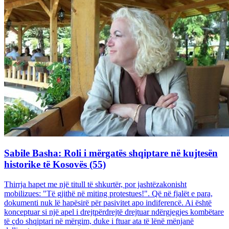
Sabile Basha: Roli i mërgatës shqiptare në kujtesën
historike të Kosovës (55)
Thirrja hapet me një titull të shkurtër, por jashtëzakonisht
mobilizues: "Të gjithë në miting protestues!". Që në fjalët e para,
dokumenti nuk lë hapësirë për pasivitet apo indiferencë. Ai është
konceptuar si një apel i drejtpërdrejtë drejtuar ndërgjegjes kombëtare
të çdo shqiptari në mërgim, duke i ftuar ata të lënë mënjanë