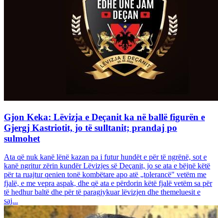
Gjon Keka: Lëvizja e Deçanit ka në ballë figurën e
Gjergj Kastriotit, jo të sulltanit; prandaj po
sulmohet
Ata që nuk kanë lënë kazan pa i futur hundët e për të ngrënë, sot e
kanë ngritur zërin kundër Lëvizjes së Deçanit, jo se ata e bëjnë këtë
për ta ruajtur qenien tonë kombëtare apo atë „tolerancë" vetëm me
fjalë, e me vepra aspak, dhe që ata e përdorin këtë fjalë vetëm sa për
të hedhur baltë dhe për të paragjykuar lëvizjen dhe themeluesit e
saj...