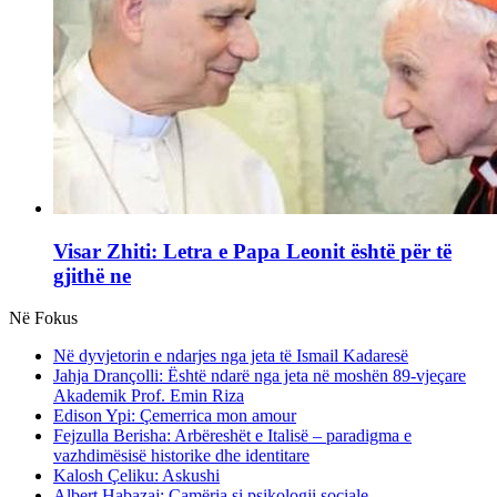
Visar Zhiti: Letra e Papa Leonit është për të
gjithë ne
Në Fokus
Në dyvjetorin e ndarjes nga jeta të Ismail Kadaresë
Jahja Drançolli: Është ndarë nga jeta në moshën 89-vjeçare
Akademik Prof. Emin Riza
Edison Ypi: Çemerrica mon amour
Fejzulla Berisha: Arbëreshët e Italisë – paradigma e
vazhdimësisë historike dhe identitare
Kalosh Çeliku: Askushi
Albert Habazaj: Çamëria si psikologji sociale