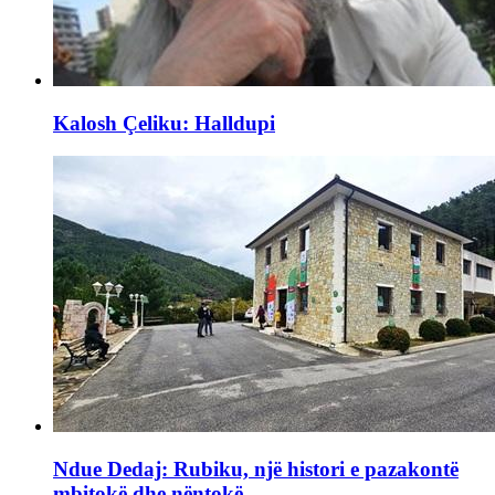
Kalosh Çeliku: Halldupi
Ndue Dedaj: Rubiku, një histori e pazakontë
mbitokë dhe nëntokë