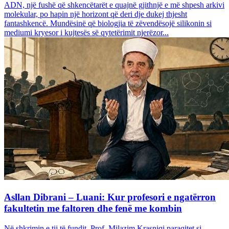
ADN, një fushë që shkencëtarët e quajnë gjithnjë e më shpesh arkivi
molekular, po hapin një horizont që deri dje dukej thjesht
fantashkencë. Mundësinë që biologjia të zëvendësojë silikonin si
mediumi kryesor i kujtesës së qytetërimit njerëzor...
Asllan Dibrani – Luani: Kur profesori e ngatërron
fakultetin me faltoren dhe fenë me kombin
Në shkrimin e tij të fundit, Prof. Milazim Krasniqi paraqitet si