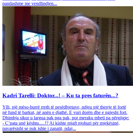
pandashme me vendlindjen...
Kadri Tarelli: Doktor...! – Ku ta pres faturën...?
Ylli, një mëso-burrë rreth të pesëdhjetave, ndjeu një therrje të fortë
në fund të barkut, në anën e djathë. E vuri dorën dhe e ngjeshi fort.
Dhimbja sikur u largua pak nga pak, por meraku mbeti pa përgjigje:
- Ç’pata unë kështu.....!? Ai kishte mjaft njohuri për mjekësinë,
pavarësisht se nuk ishte i zanatit, ndaj...