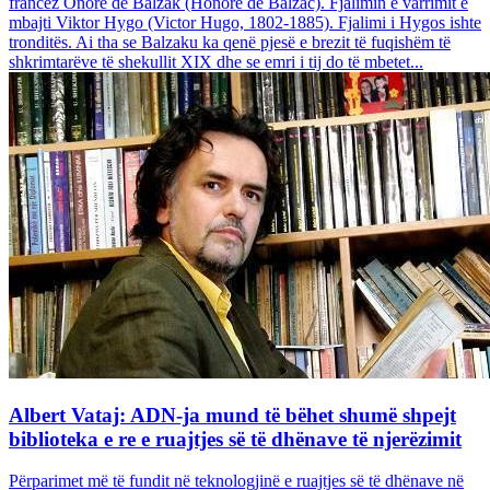
francez Onore dë Balzak (Honoré de Balzac). Fjalimin e varrimit e
mbajti Viktor Hygo (Victor Hugo, 1802-1885). Fjalimi i Hygos ishte
tronditës. Ai tha se Balzaku ka qenë pjesë e brezit të fuqishëm të
shkrimtarëve të shekullit XIX dhe se emri i tij do të mbetet...
Albert Vataj: ADN-ja mund të bëhet shumë shpejt
biblioteka e re e ruajtjes së të dhënave të njerëzimit
Përparimet më të fundit në teknologjinë e ruajtjes së të dhënave në