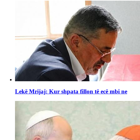
Lekë Mrijaj: Kur shpata fillon të ecë mbi ne