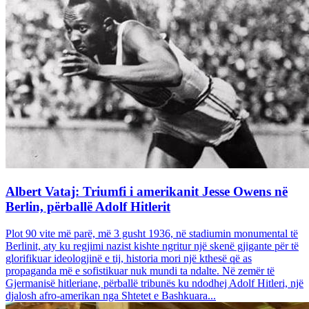
Albert Vataj: Triumfi i amerikanit Jesse Owens në
Berlin, përballë Adolf Hitlerit
Plot 90 vite më parë, më 3 gusht 1936, në stadiumin monumental të
Berlinit, aty ku regjimi nazist kishte ngritur një skenë gjigante për të
glorifikuar ideologjinë e tij, historia mori një kthesë që as
propaganda më e sofistikuar nuk mundi ta ndalte. Në zemër të
Gjermanisë hitleriane, përballë tribunës ku ndodhej Adolf Hitleri, një
djalosh afro-amerikan nga Shtetet e Bashkuara...