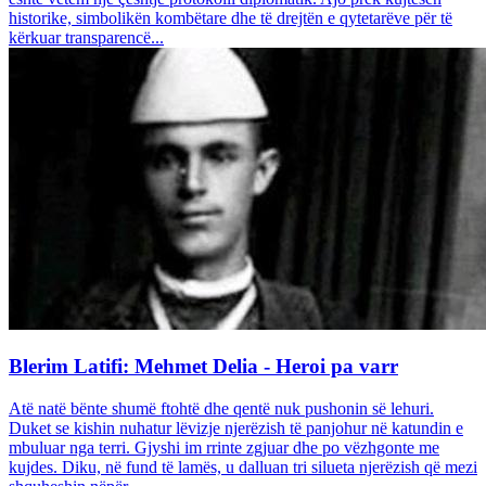
historike, simbolikën kombëtare dhe të drejtën e qytetarëve për të
kërkuar transparencë...
Blerim Latifi: Mehmet Delia - Heroi pa varr
Atë natë bënte shumë ftohtë dhe qentë nuk pushonin së lehuri.
Duket se kishin nuhatur lëvizje njerëzish të panjohur në katundin e
mbuluar nga terri. Gjyshi im rrinte zgjuar dhe po vëzhgonte me
kujdes. Diku, në fund të lamës, u dalluan tri silueta njerëzish që mezi