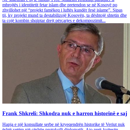
mbrojtës i identitetit fetar islam dhe pretendon se në Kosovë po
zhvillohet një “projekt famëkeq i luftës kundër fesë islame”. Sipas
tij, ky projekt mund ta destabilizojë Kosovën, ta dështojë shtetin dhe
ta çojë kombin shqiptar drejt përçarjes e dekompozimit...
Frank Shkreli: Shkodra nuk e harron historinë e saj
Hapja e një konsullate serbe në kryeqendrën historike të Veriut nuk
është vetëm një çështje protokolli diplomatik. Ajo prek kujtesën