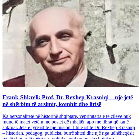
Frank Shkreli: Prof. Dr. Rexhep Krasniqi – një jetë
në shërbim të arsimit, kombit dhe lirisë
Ka personalitete në historinë shqiptare, veprimtaria e të cilëve nuk
mund të matet vetëm me postet që mbajtën apo me librat që kanë
shkruar. Jeta e tyre ishte një mision. I tillë ishte Dr. Rexhep Krasniqi
– historian, pedagog, publicist, burrë shteti dhe një nga udhëheqësit
më të shquar të mërgatës politike antikomuniste shqiptare...