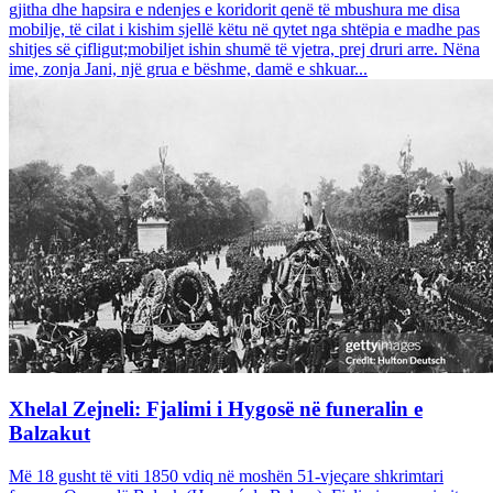
gjitha dhe hapsira e ndenjes e koridorit qenë të mbushura me disa
mobilje, të cilat i kishim sjellë këtu në qytet nga shtëpia e madhe pas
shitjes së çifligut;mobiljet ishin shumë të vjetra, prej druri arre. Nëna
ime, zonja Jani, një grua e bëshme, damë e shkuar...
Xhelal Zejneli: Fjalimi i Hygosë në funeralin e
Balzakut
Më 18 gusht të viti 1850 vdiq në moshën 51-vjeçare shkrimtari