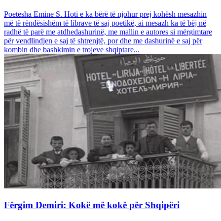
Poetesha Emine S. Hoti e ka bërë të njohur prej kohësh mesazhin
më të rëndësishëm të librave të saj poetikë, ai mesazh ka të bëj në
radhë të parë me atdhedashurinë, me mallin e autores si mërgimtare
për vendlindjen e saj të shtrenjtë, por dhe me dashurinë e saj për
kombin dhe bashkimin e trojeve shqiptare...
Fërgim Demiri: Kokë më kokë për Shqipëri