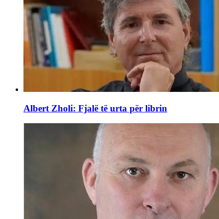
Albert Zholi: Fjalë të urta për librin