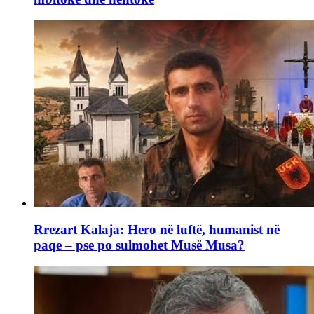
Rrezart Kalaja: Hero në luftë, humanist në
paqe – pse po sulmohet Musë Musa?