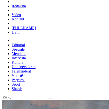
Redaksia
Video
Kontakt
[FULLNAME]
Hyni
Editorial
Speciale
Mendime
Intervista
Kulturë
Udhëpërshkrim
Faleminderit
Vërtetësi
Përjetësi
Sport
Shtesë