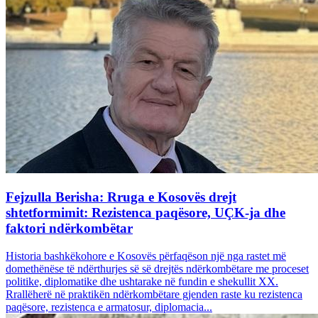
Fejzulla Berisha: Rruga e Kosovës drejt
shtetformimit: Rezistenca paqësore, UÇK-ja dhe
faktori ndërkombëtar
Historia bashkëkohore e Kosovës përfaqëson një nga rastet më
domethënëse të ndërthurjes së së drejtës ndërkombëtare me proceset
politike, diplomatike dhe ushtarake në fundin e shekullit XX.
Rrallëherë në praktikën ndërkombëtare gjenden raste ku rezistenca
paqësore, rezistenca e armatosur, diplomacia...