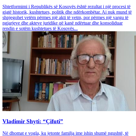
Shtetformimi i Republikës së Kosovës është rezultat i një procesi të
gjatë historik, kushtetues, politik dhe ndërkombëtar. Ai nuk mund të
shpjegohet vetëm përmes një akti të vetm, por përmes një vargu të
ngjarjeve dhe akteve juridike që kanë ndërtuar dhe konsoliduar
rendin e sotëm kushtetues të Kosovës...
Vladimir Shyti: “Çifuti”
Në dhomat e vogla, ku jetonte familja ime ishin shumë ngushtë, të