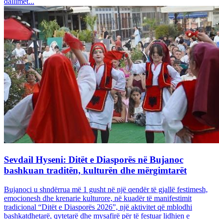
dallimet...
Sevdail Hyseni: Ditët e Diasporës në Bujanoc
bashkuan traditën, kulturën dhe mërgimtarët
Bujanoci u shndërrua më 1 gusht në një qendër të gjallë festimesh,
emocionesh dhe krenarie kulturore, në kuadër të manifestimit
tradicional “Ditët e Diasporës 2026”, një aktivitet që mblodhi
bashkatdhetarë, qytetarë dhe mysafirë për të festuar lidhjen e