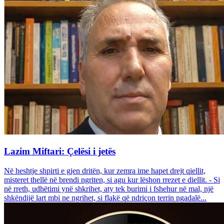
Lazim Miftari: Çelësi i jetës
Në heshtje shpirti e gjen dritën, kur zemra ime hapet drejt qiellit,
misteret thellë në brendi ngriten, si agu kur lëshon rrezet e diellit. - Si
në rreth, udhëtimi ynë shkrihet, aty tek burimi i fshehur në mal, një
shkëndijë lart mbi ne ngrihet, si flakë që ndriçon terrin ngadalë...