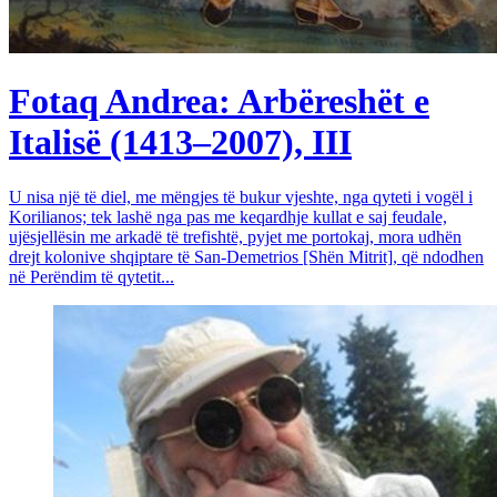
Fotaq Andrea: Arbëreshët e
Italisë (1413–2007), III
U nisa një të diel, me mëngjes të bukur vjeshte, nga qyteti i vogël i
Korilianos; tek lashë nga pas me keqardhje kullat e saj feudale,
ujësjellësin me arkadë të trefishtë, pyjet me portokaj, mora udhën
drejt kolonive shqiptare të San-Demetrios [Shën Mitrit], që ndodhen
në Perëndim të qytetit...