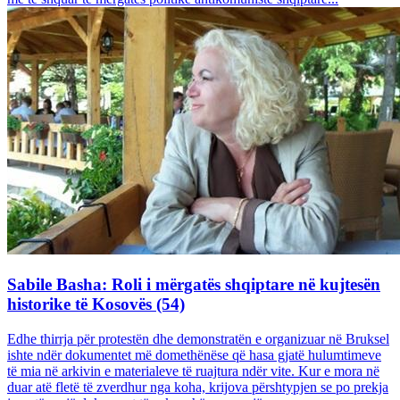
Sabile Basha: Roli i mërgatës shqiptare në kujtesën
historike të Kosovës (54)
Edhe thirrja për protestën dhe demonstratën e organizuar në Bruksel
ishte ndër dokumentet më domethënëse që hasa gjatë hulumtimeve
të mia në arkivin e materialeve të ruajtura ndër vite. Kur e mora në
duar atë fletë të zverdhur nga koha, krijova përshtypjen se po prekja