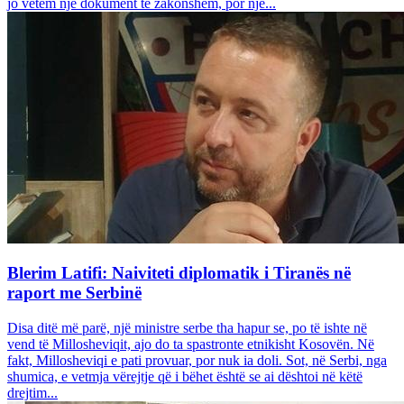
jo vetëm një dokument të zakonshëm, por një...
Blerim Latifi: Naiviteti diplomatik i Tiranës në
raport me Serbinë
Disa ditë më parë, një ministre serbe tha hapur se, po të ishte në
vend të Millosheviqit, ajo do ta spastronte etnikisht Kosovën. Në
fakt, Millosheviqi e pati provuar, por nuk ia doli. Sot, në Serbi, nga
shumica, e vetmja vërejtje që i bëhet është se ai dështoi në këtë
drejtim...