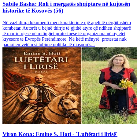
Sabile Basha: Roli i mërgatës shqiptare në kujtesën
historike të Kosovës (56)
Në vazhdim, dokumenti merr karakterin e një apeli të përgjithshëm
kombëtar. Autorët u bëjnë thirrje të gjithë atyre që ndihen shqiptarë
të marrin pjesë në mitingjet protestuese të organizuara në qytetet
kryesore të Evropës Perëndimore. Në këtë mënyrë, protestat nuk
paraqiten vetëm si tubime politike të diasporës...
Viron Kona: Emine S. Hoti - 'Luftëtari i lirisë'