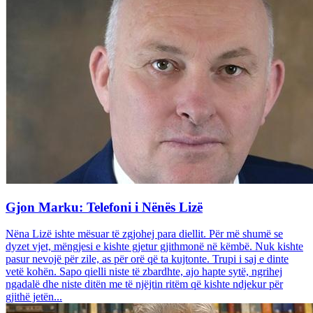
Gjon Marku: Telefoni i Nënës Lizë
Nëna Lizë ishte mësuar të zgjohej para diellit. Për më shumë se
dyzet vjet, mëngjesi e kishte gjetur gjithmonë në këmbë. Nuk kishte
pasur nevojë për zile, as për orë që ta kujtonte. Trupi i saj e dinte
vetë kohën. Sapo qielli niste të zbardhte, ajo hapte sytë, ngrihej
ngadalë dhe niste ditën me të njëjtin ritëm që kishte ndjekur për
gjithë jetën...