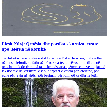
Llesh Ndoj: Qenësia dhe poetika - korniza letrare
apo letërsia në kornizë
Të diskutosh me profesor doktor Anton Nikë Berishën, qoftë edhe
përmes telefonit, ke fatin që në pak çaste, të mësosh prej tij atë që
ndoshta nuk do të mund ta kishe mësuar as përmes cikleve të gjata të
leksioneve universitare, e kjo jo thjesht e vetëm për letërsinë, por
edhe për jetën në tërësi, për besimin, për rolin që ka dija në jetën...