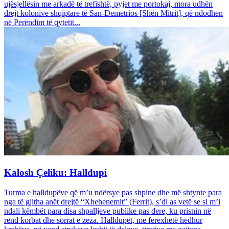
ujësjellësin me arkadë të trefishtë, pyjet me portokaj, mora udhën
drejt kolonive shqiptare të San-Demetrios [Shën Mitrit], që ndodhen
në Perëndim të qytetit...
Kalosh Çeliku: Halldupi
Turma e halldupëve që m’u ndërsye pas shpine dhe më shtynte para
nga të gjitha anët drejtë “Xhehenemit” (Ferrit), s’di as vetë se si m’i
ndali këmbët para disa shpalljeve publike pas dere, ku prisnin në
rend korbat dhe sorrat e zeza. Halldupët, me ferexhetë hedhur