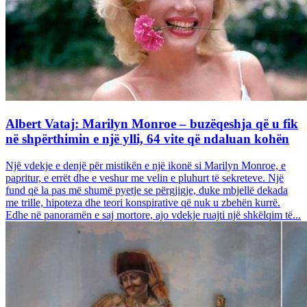
Albert Vataj: Marilyn Monroe – buzëqeshja që u fik
në shpërthimin e një ylli, 64 vite që ndaluan kohën
Një vdekje e denjë për mistikën e një ikonë si Marilyn Monroe, e
papritur, e errët dhe e veshur me velin e pluhurt të sekreteve. Një
fund që la pas më shumë pyetje se përgjigje, duke mbjellë dekada
me trille, hipoteza dhe teori konspirative që nuk u zbehën kurrë.
Edhe në panoramën e saj mortore, ajo vdekje ruajti një shkëlqim të...