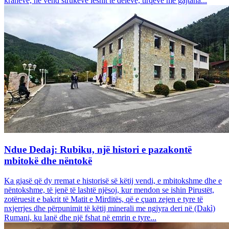
krahëve, në vend strukeve leshit të deleve, tirqëve me gajtana...
Ndue Dedaj: Rubiku, një histori e pazakontë
mbitokë dhe nëntokë
Ka gjasë që dy rremat e historisë së këtij vendi, e mbitokshme dhe e
nëntokshme, të jenë të lashtë njësoj, kur mendon se ishin Pirustët,
zotëruesit e bakrit të Matit e Mirditës, që e çuan zejen e tyre të
nxjerrjes dhe përpunimit të këtij minerali me ngjyra deri në (Dakì)
Rumani, ku lanë dhe një fshat në emrin e tyre...