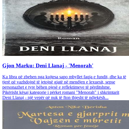
Gjon Marku: Deni Llanaj - 'Menorah'
Ka libra që zbehen nga kujtesa sapo mbyllet faqja e fundit, dhe ka të
tjerë që vazhdojnë të jetojnë gjatë në mendjen e lexuesit, sepse
personazhet e tyre bëhen pjesë e reflektimeve të përditshme.
Pikërisht kësaj kategorie i përket romani "Menorah" i shkrimtarit
Deni Llanaj - një vepër që nuk të fton thjesht të ndjekësh...