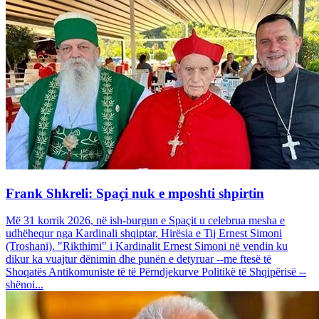
Frank Shkreli: Spaçi nuk e mposhti shpirtin
Më 31 korrik 2026, në ish-burgun e Spaçit u celebrua mesha e
udhëhequr nga Kardinali shqiptar, Hirësia e Tij Ernest Simoni
(Troshani). "Rikthimi" i Kardinalit Ernest Simoni në vendin ku
dikur ka vuajtur dënimin dhe punën e detyruar --me ftesë të
Shoqatës Antikomuniste të të Përndjekurve Politikë të Shqipërisë --
shënoi...