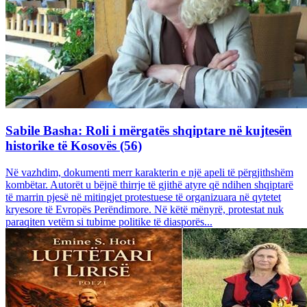
Sabile Basha: Roli i mërgatës shqiptare në kujtesën
historike të Kosovës (56)
Në vazhdim, dokumenti merr karakterin e një apeli të përgjithshëm
kombëtar. Autorët u bëjnë thirrje të gjithë atyre që ndihen shqiptarë
të marrin pjesë në mitingjet protestuese të organizuara në qytetet
kryesore të Evropës Perëndimore. Në këtë mënyrë, protestat nuk
paraqiten vetëm si tubime politike të diasporës...