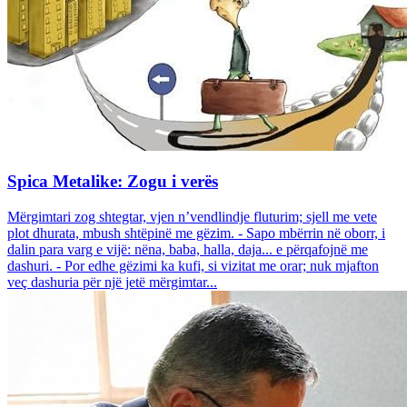
Spica Metalike: Zogu i verës
Mërgimtari zog shtegtar, vjen n’vendlindje fluturim; sjell me vete
plot dhurata, mbush shtëpinë me gëzim. - Sapo mbërrin në oborr, i
dalin para varg e vijë: nëna, baba, halla, daja... e përqafojnë me
dashuri. - Por edhe gëzimi ka kufi, si vizitat me orar; nuk mjafton
veç dashuria për një jetë mërgimtar...