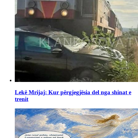
Lekë Mrijaj: Kur përgjegjësia del nga shinat e
trenit