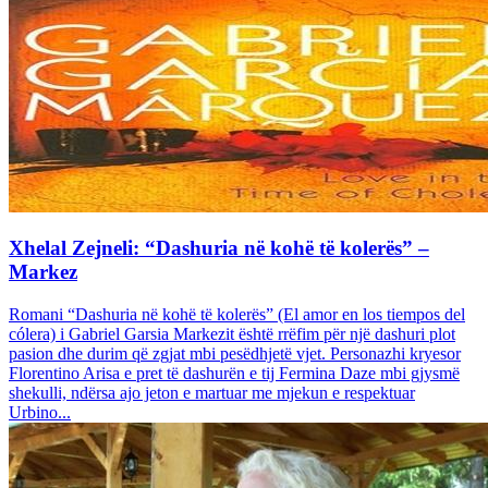
Xhelal Zejneli: “Dashuria në kohë të kolerës” –
Markez
Romani “Dashuria në kohë të kolerës” (El amor en los tiempos del
cólera) i Gabriel Garsia Markezit është rrëfim për një dashuri plot
pasion dhe durim që zgjat mbi pesëdhjetë vjet. Personazhi kryesor
Florentino Arisa e pret të dashurën e tij Fermina Daze mbi gjysmë
shekulli, ndërsa ajo jeton e martuar me mjekun e respektuar
Urbino...