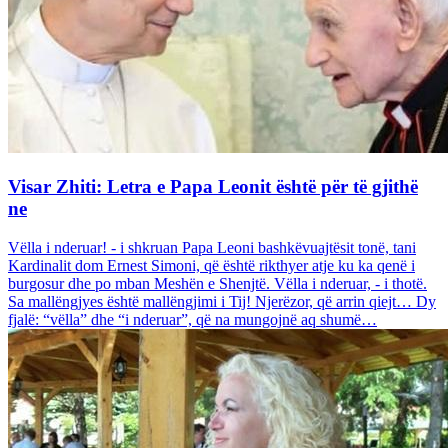
Visar Zhiti: Letra e Papa Leonit është për të gjithë
ne
Vëlla i nderuar! - i shkruan Papa Leoni bashkëvuajtësit tonë, tani
Kardinalit dom Ernest Simoni, që është rikthyer atje ku ka qenë i
burgosur dhe po mban Meshën e Shenjtë. Vëlla i nderuar, - i thotë.
Sa mallëngjyes është mallëngjimi i Tij! Njerëzor, që arrin qiejt… Dy
fjalë: “vëlla” dhe “i nderuar”, që na mungojnë aq shumë…