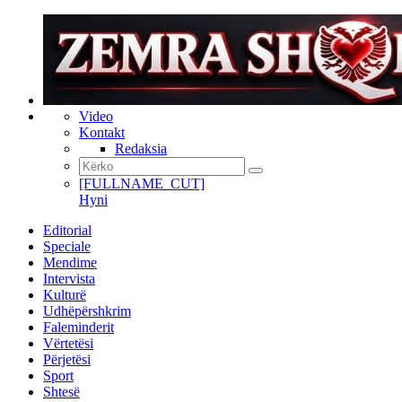
Video
Kontakt
Redaksia
[FULLNAME_CUT]
Hyni
Editorial
Speciale
Mendime
Intervista
Kulturë
Udhëpërshkrim
Faleminderit
Vërtetësi
Përjetësi
Sport
Shtesë