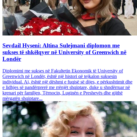
Sevdail Hyseni: Altina Sulejmani diplomon me
sukses të shkëlqyer në University of Greenwich në
Londër
Diplomimi me sukses në Fakultetin Ekonomik të University of
Greenwich në Londër, është një histori që tejkalon suksesin
individual. Ai, është një dëshmi e fuqisë së dijes, e përkushtimit dhe
e lidhjes së pandërprerë me rrënjët shqiptare, duke u shndërruar në
krenari për familjen, Tërnocin, Luginën e Preshevës dhe gjithë
mërgatën shqiptare...