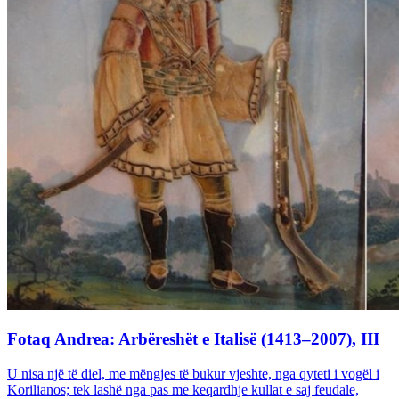
Fotaq Andrea: Arbëreshët e Italisë (1413–2007), III
U nisa një të diel, me mëngjes të bukur vjeshte, nga qyteti i vogël i
Korilianos; tek lashë nga pas me keqardhje kullat e saj feudale,