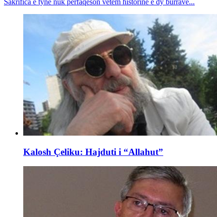
Sakrifica e tyne nuk përfaqëson vetëm historinë e dy burrave...
Kalosh Çeliku: Hajduti i “Allahut”