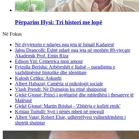
Përparim Hysi: Tri histori me lopë
Në Fokus
Në dyvjetorin e ndarjes nga jeta të Ismail Kadaresë
Jahja Drançolli: Është ndarë nga jeta në moshën 89-vjeçare
Akademik Prof. Emin Riza
Edison Ypi: Çemerrica mon amour
Fejzulla Berisha: Arbëreshët e Italisë – paradigma e
vazhdimësisë historike dhe identitare
Kalosh Çeliku: Askushi
Albert Habazaj: Çamëria si psikologji sociale
Vlash Prendi: Në Domgjon ku rrinë shqiponjat
Gjekë Gjonaj: Princi i gojëtarisë dhe mbledhësi i thesareve të
Malësisë
Gjekë Gjonaj: Martin Brishaj - 'Zhbërja e kufirit etnik'
Kristaq Turtulli: Syri i nënës mbeti në mjegull
Albert Vataj: Robert Elsie, udhërrëfyesi vullnetdritshëm i
shpirtit shqiptar