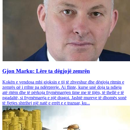
Gjon Marku: Lëre ta dëgjojë zemrën
Kokën e vendosa mbi gjoksin e tij të zhveshur dhe dëgjoja ritmin e
zemrës që i rrihte pa ndërprerje. Ai flinte, kurse unë doja ta ndieja
atë ritëm dhe të përkoja frymëmarrjen time me të tijën, të thellë e të
ngadaltë, si frymëmarrja e një dragoi. Jashtë mureve të dhomës sonë
të fjetjes shtrihej një natë e errët e e trazuar, ku...