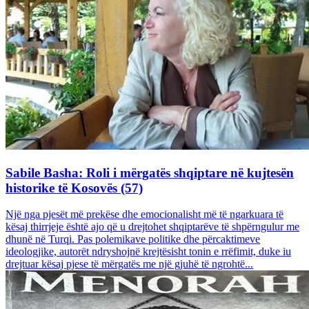
Sabile Basha: Roli i mërgatës shqiptare në kujtesën
historike të Kosovës (57)
Një nga pjesët më prekëse dhe emocionalisht më të ngarkuara të
kësaj thirrjeje është ajo që u drejtohet shqiptarëve të shpërngulur me
dhunë në Turqi. Pas polemikave politike dhe përcaktimeve
ideologjike, autorët ndryshojnë krejtësisht tonin e rrëfimit, duke iu
drejtuar kësaj pjese të mërgatës me një gjuhë të ngrohtë...