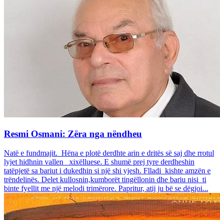
Resmi Osmani: Zëra nga nëndheu
Natë e fundmajit. Hëna e plotë derdhte arin e dritës së saj dhe rrotul
lyjet hidhnin vallen xixëlluese. E shumë prej tyre derdheshin
tatëpjetë sa bariut i dukedhin si një shi yjesh. Flladi kishte amzën e
trëndelinës. Delet kullosnin,kumborët tingëllonin dhe bariu nisi ti
binte fyellit me një melodi trimërore. Papritur, atij ju bë se dëgjoi...