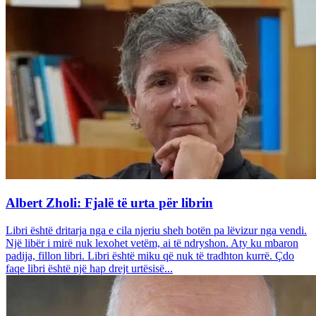
Albert Zholi: Fjalë të urta për librin
Libri është dritarja nga e cila njeriu sheh botën pa lëvizur nga vendi.
Një libër i mirë nuk lexohet vetëm, ai të ndryshon. Aty ku mbaron
padija, fillon libri. Libri është miku që nuk të tradhton kurrë. Çdo
faqe libri është një hap drejt urtësisë...