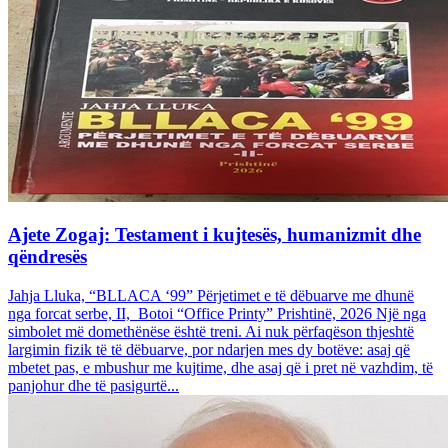
Ajete Zogaj: Testament i kujtesës, humanizmit dhe
qëndresës
Jahja Lluka, “BLLACA ‘99” Përjetimet e të dëbuarve me dhunë
nga forcat serbe, II, Botoi “Office Printy” Prishtinë, 2026 Një nga
simbolet më domethënëse është treni. Ai nuk përfaqëson thjeshtë
largimin fizik të të dëbuarve, por ndarjen mes dy botëve: asaj që
mbetet pas, e mbushur me kujtime, dhe asaj që i pret në vazhdim, të
panjohur dhe të pasigurtë...