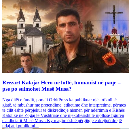
Rrezart Kalaja: Hero në luftë, humanist në paqe –
pse po sulmohet Musë Musa?
Nga ditët e fundit, portali OrbitPress ka publikuar një artikull të
gjatë, të mbushur me pretendime, etiketime dhe interpretime, përmes
të cilit është përpjekur të diskreditojë nismën për ndërtimin e Kishës
Katolike në Zogaj të Vushtrrisë dhe njëkohësisht të njollosë figurën
e atdhetarit Musë Musa. Ky reagim është përgjigje e drejtpërdrejtë
ndaj atij publikimi...