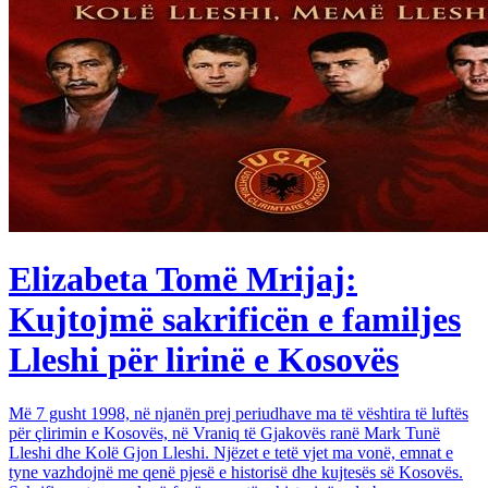
Elizabeta Tomë Mrijaj:
Kujtojmë sakrificën e familjes
Lleshi për lirinë e Kosovës
Më 7 gusht 1998, në njanën prej periudhave ma të vështira të luftës
për çlirimin e Kosovës, në Vraniq të Gjakovës ranë Mark Tunë
Lleshi dhe Kolë Gjon Lleshi. Njëzet e tetë vjet ma vonë, emnat e
tyne vazhdojnë me qenë pjesë e historisë dhe kujtesës së Kosovës.