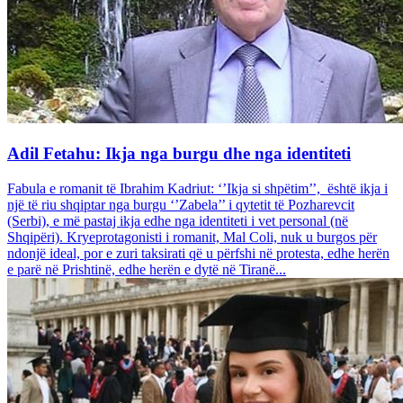
Adil Fetahu: Ikja nga burgu dhe nga identiteti
Fabula e romanit të Ibrahim Kadriut: ‘’Ikja si shpëtim’’, është ikja i
një të riu shqiptar nga burgu ‘’Zabela’’ i qytetit të Pozharevcit
(Serbi), e më pastaj ikja edhe nga identiteti i vet personal (në
Shqipëri). Kryeprotagonisti i romanit, Mal Coli, nuk u burgos për
ndonjë ideal, por e zuri taksirati që u përfshi në protesta, edhe herën
e parë në Prishtinë, edhe herën e dytë në Tiranë...