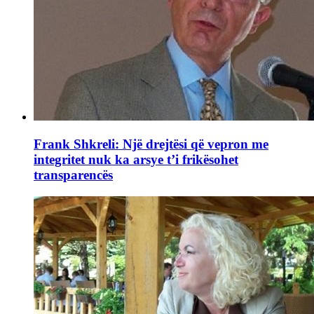
Frank Shkreli: Një drejtësi që vepron me
integritet nuk ka arsye t’i frikësohet
transparencës