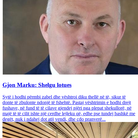
Gjon Marku: Shelgu lotues
Sytë i hodhi përmbi zabel dhe vështroi diku thellë në të, sikur të
donte të zbulonte ndonjë të fshehtë. Pastaj vështrimin e hodhi drejt
fushave, në fund të të cilave gjendej njëri nga plepat shekullorë, në
majë të të cilit ishte një çerdhe lejleku që, edhe pse tundej bashkë me
degët, nuk i ndahej dot atij vendi, dhe çdo pranverë...