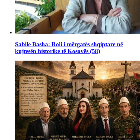
Sabile Basha: Roli i mërgatës shqiptare në
kujtesën historike të Kosovës (58)