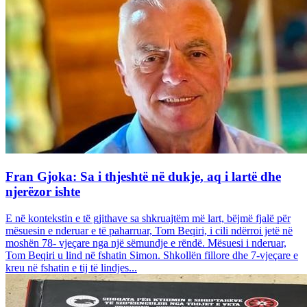
Fran Gjoka: Sa i thjeshtë në dukje, aq i lartë dhe
njerëzor ishte
E në kontekstin e të gjithave sa shkruajtëm më lart, bëjmë fjalë për
mësuesin e nderuar e të paharruar, Tom Beqiri, i cili ndërroi jetë në
moshën 78- vjeçare nga një sëmundje e rëndë. Mësuesi i nderuar,
Tom Beqiri u lind në fshatin Simon. Shkollën fillore dhe 7-vjeçare e
kreu në fshatin e tij të lindjes...