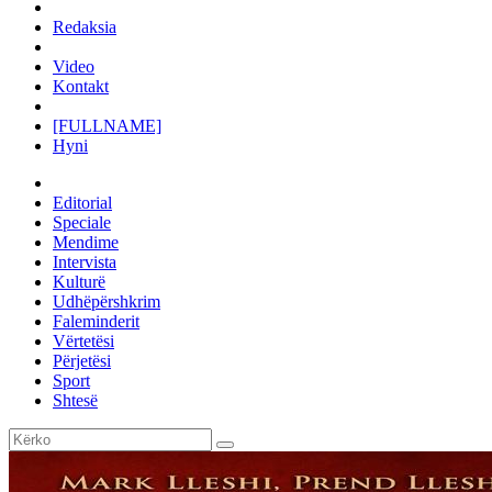
Redaksia
Video
Kontakt
[FULLNAME]
Hyni
Editorial
Speciale
Mendime
Intervista
Kulturë
Udhëpërshkrim
Faleminderit
Vërtetësi
Përjetësi
Sport
Shtesë