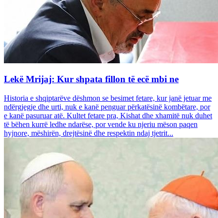
Lekë Mrijaj: Kur shpata fillon të ecë mbi ne
Historia e shqiptarëve dëshmon se besimet fetare, kur janë jetuar me
ndërgjegje dhe urti, nuk e kanë penguar përkatësinë kombëtare, por
e kanë pasuruar atë. Kultet fetare pra, Kishat dhe xhamitë nuk duhet
të bëhen kurrë ledhe ndarëse, por vende ku njeriu mëson paqen
hyjnore, mëshirën, drejtësinë dhe respektin ndaj tjetrit...