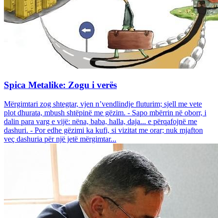
Spica Metalike: Zogu i verës
Mërgimtari zog shtegtar, vjen n’vendlindje fluturim; sjell me vete
plot dhurata, mbush shtëpinë me gëzim. - Sapo mbërrin në oborr, i
dalin para varg e vijë: nëna, baba, halla, daja... e përqafojnë me
dashuri. - Por edhe gëzimi ka kufi, si vizitat me orar; nuk mjafton
veç dashuria për një jetë mërgimtar...