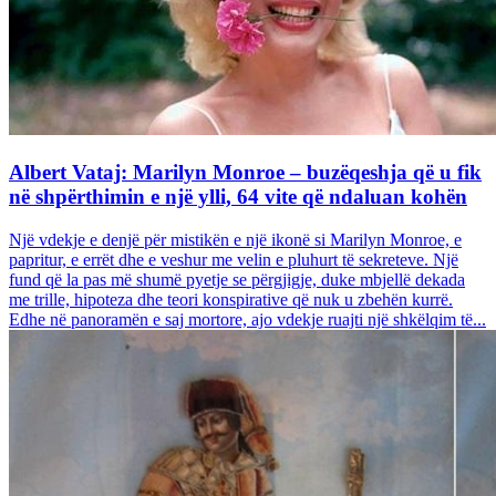
Albert Vataj: Marilyn Monroe – buzëqeshja që u fik
në shpërthimin e një ylli, 64 vite që ndaluan kohën
Një vdekje e denjë për mistikën e një ikonë si Marilyn Monroe, e
papritur, e errët dhe e veshur me velin e pluhurt të sekreteve. Një
fund që la pas më shumë pyetje se përgjigje, duke mbjellë dekada
me trille, hipoteza dhe teori konspirative që nuk u zbehën kurrë.
Edhe në panoramën e saj mortore, ajo vdekje ruajti një shkëlqim të...