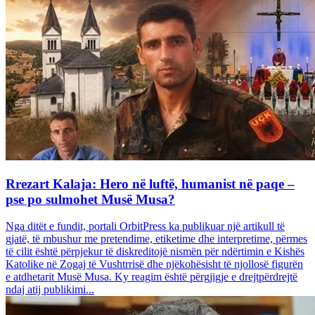
Rrezart Kalaja: Hero në luftë, humanist në paqe –
pse po sulmohet Musë Musa?
Nga ditët e fundit, portali OrbitPress ka publikuar një artikull të
gjatë, të mbushur me pretendime, etiketime dhe interpretime, përmes
të cilit është përpjekur të diskreditojë nismën për ndërtimin e Kishës
Katolike në Zogaj të Vushtrrisë dhe njëkohësisht të njollosë figurën
e atdhetarit Musë Musa. Ky reagim është përgjigje e drejtpërdrejtë
ndaj atij publikimi...