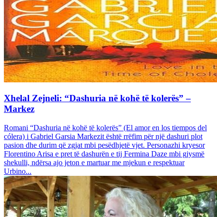
Xhelal Zejneli: “Dashuria në kohë të kolerës” –
Markez
Romani “Dashuria në kohë të kolerës” (El amor en los tiempos del
cólera) i Gabriel Garsia Markezit është rrëfim për një dashuri plot
pasion dhe durim që zgjat mbi pesëdhjetë vjet. Personazhi kryesor
Florentino Arisa e pret të dashurën e tij Fermina Daze mbi gjysmë
shekulli, ndërsa ajo jeton e martuar me mjekun e respektuar
Urbino...