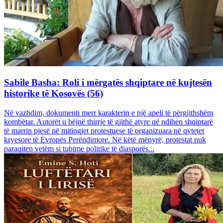
Sabile Basha: Roli i mërgatës shqiptare në kujtesën
historike të Kosovës (56)
Në vazhdim, dokumenti merr karakterin e një apeli të përgjithshëm
kombëtar. Autorët u bëjnë thirrje të gjithë atyre që ndihen shqiptarë
të marrin pjesë në mitingjet protestuese të organizuara në qytetet
kryesore të Evropës Perëndimore. Në këtë mënyrë, protestat nuk
paraqiten vetëm si tubime politike të diasporës...