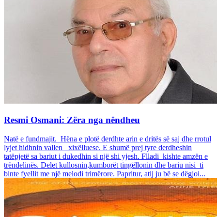
Resmi Osmani: Zëra nga nëndheu
Natë e fundmajit. Hëna e plotë derdhte arin e dritës së saj dhe rrotul
lyjet hidhnin vallen xixëlluese. E shumë prej tyre derdheshin
tatëpjetë sa bariut i dukedhin si një shi yjesh. Flladi kishte amzën e
trëndelinës. Delet kullosnin,kumborët tingëllonin dhe bariu nisi ti
binte fyellit me një melodi trimërore. Papritur, atij ju bë se dëgjoi...