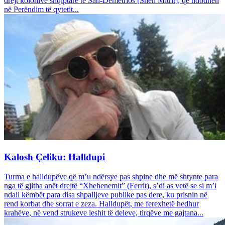
drejt kolonive shqiptare të San-Demetrios [Shën Mitrit], që ndodhen
në Perëndim të qytetit...
Kalosh Çeliku: Halldupi
Turma e halldupëve që m’u ndërsye pas shpine dhe më shtynte para
nga të gjitha anët drejtë “Xhehenemit” (Ferrit), s’di as vetë se si m’i
ndali këmbët para disa shpalljeve publike pas dere, ku prisnin në
rend korbat dhe sorrat e zeza. Halldupët, me ferexhetë hedhur
krahëve, në vend strukeve leshit të deleve, tirqëve me gajtana...