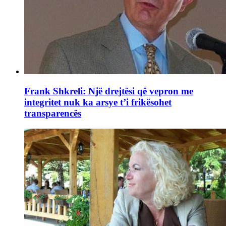
Frank Shkreli: Një drejtësi që vepron me
integritet nuk ka arsye t’i frikësohet
transparencës