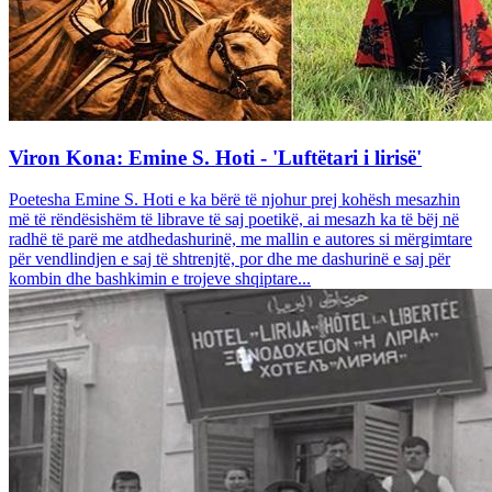
Viron Kona: Emine S. Hoti - 'Luftëtari i lirisë'
Poetesha Emine S. Hoti e ka bërë të njohur prej kohësh mesazhin
më të rëndësishëm të librave të saj poetikë, ai mesazh ka të bëj në
radhë të parë me atdhedashurinë, me mallin e autores si mërgimtare
për vendlindjen e saj të shtrenjtë, por dhe me dashurinë e saj për
kombin dhe bashkimin e trojeve shqiptare...