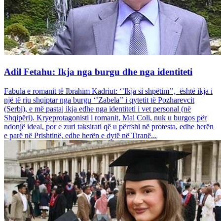
Adil Fetahu: Ikja nga burgu dhe nga identiteti
Fabula e romanit të Ibrahim Kadriut: ‘’Ikja si shpëtim’’, është ikja i
një të riu shqiptar nga burgu ‘’Zabela’’ i qytetit të Pozharevcit
(Serbi), e më pastaj ikja edhe nga identiteti i vet personal (në
Shqipëri). Kryeprotagonisti i romanit, Mal Coli, nuk u burgos për
ndonjë ideal, por e zuri taksirati që u përfshi në protesta, edhe herën
e parë në Prishtinë, edhe herën e dytë në Tiranë...