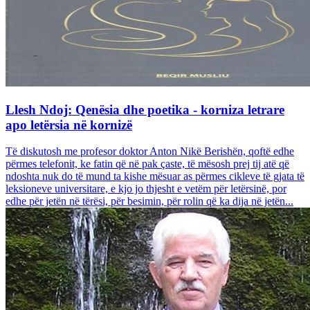
Llesh Ndoj: Qenësia dhe poetika - korniza letrare
apo letërsia në kornizë
Të diskutosh me profesor doktor Anton Nikë Berishën, qoftë edhe
përmes telefonit, ke fatin që në pak çaste, të mësosh prej tij atë që
ndoshta nuk do të mund ta kishe mësuar as përmes cikleve të gjata të
leksioneve universitare, e kjo jo thjesht e vetëm për letërsinë, por
edhe për jetën në tërësi, për besimin, për rolin që ka dija në jetën...