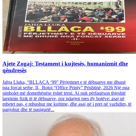
Ajete Zogaj: Testament i kujtesës, humanizmit dhe
qëndresës
Jahja Lluka, “BLLACA ‘99” Përjetimet e të dëbuarve me dhunë
nga forcat serbe, II, Botoi “Office Printy” Prishtinë, 2026 Një nga
simbolet më domethënëse është treni. Ai nuk përfaqëson thjeshtë
largimin fizik të të dëbuarve, por ndarjen mes dy botëve: asaj që
mbetet pas, e mbushur me kujtime, dhe asaj që i pret në vazhdim, të
panjohur dhe të pasigurtë...