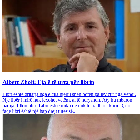
Albert Zholi: Fjalë të urta për librin
Libri është dritarja nga e cila njeriu sheh botën pa lëvizur nga vendi.
Një libër i mirë nuk lexohet vetëm, ai të ndryshon. Aty ku mbaron
padija, fillon libri. Libri është miku që nuk të tradhton kurrë. Çdo
faqe libri është një hap drejt urtësisë...