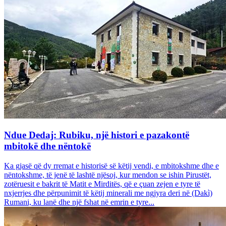
Ndue Dedaj: Rubiku, një histori e pazakontë
mbitokë dhe nëntokë
Ka gjasë që dy rremat e historisë së këtij vendi, e mbitokshme dhe e
nëntokshme, të jenë të lashtë njësoj, kur mendon se ishin Pirustët,
zotëruesit e bakrit të Matit e Mirditës, që e çuan zejen e tyre të
nxjerrjes dhe përpunimit të këtij minerali me ngjyra deri në (Dakì)
Rumani, ku lanë dhe një fshat në emrin e tyre...