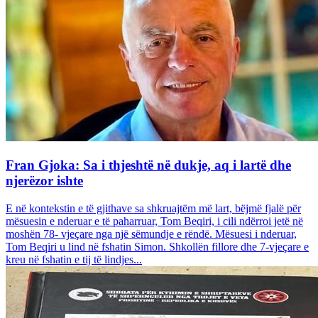
Fran Gjoka: Sa i thjeshtë në dukje, aq i lartë dhe
njerëzor ishte
E në kontekstin e të gjithave sa shkruajtëm më lart, bëjmë fjalë për
mësuesin e nderuar e të paharruar, Tom Beqiri, i cili ndërroi jetë në
moshën 78- vjeçare nga një sëmundje e rëndë. Mësuesi i nderuar,
Tom Beqiri u lind në fshatin Simon. Shkollën fillore dhe 7-vjeçare e
kreu në fshatin e tij të lindjes...