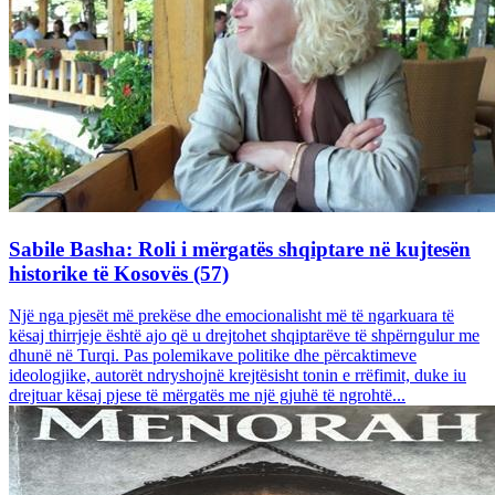
Sabile Basha: Roli i mërgatës shqiptare në kujtesën
historike të Kosovës (57)
Një nga pjesët më prekëse dhe emocionalisht më të ngarkuara të
kësaj thirrjeje është ajo që u drejtohet shqiptarëve të shpërngulur me
dhunë në Turqi. Pas polemikave politike dhe përcaktimeve
ideologjike, autorët ndryshojnë krejtësisht tonin e rrëfimit, duke iu
drejtuar kësaj pjese të mërgatës me një gjuhë të ngrohtë...