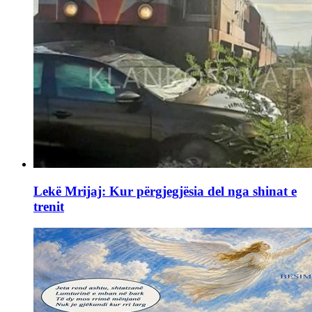
Lekë Mrijaj: Kur përgjegjësia del nga shinat e
trenit