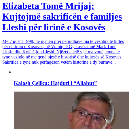
Elizabeta Tomë Mrijaj:
Kujtojmë sakrificën e familjes
Lleshi për lirinë e Kosovës
Më 7 gusht 1998, në njanën prej periudhave ma të vështira të luftës
për çlirimin e Kosovës, në Vraniq të Gjakovës ranë Mark Tunë
Lleshi dhe Kolë Gjon Lleshi. Njëzet e tetë vjet ma vonë, emnat e
tyne vazhdojnë me qenë pjesë e historisë dhe kujtesës së Kosovës.
Sakrifica e tyne nuk përfaqëson vetëm historinë e dy burrave...
Kalosh Çeliku: Hajduti i “Allahut”