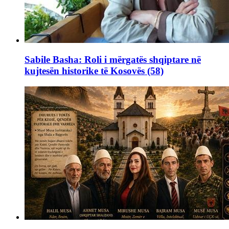
Sabile Basha: Roli i mërgatës shqiptare në
kujtesën historike të Kosovës (58)