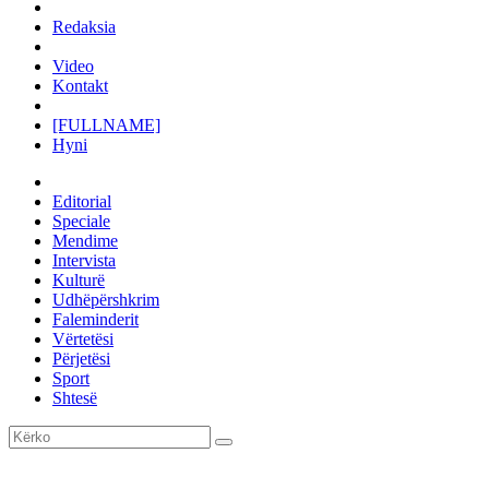
Redaksia
Video
Kontakt
[FULLNAME]
Hyni
Editorial
Speciale
Mendime
Intervista
Kulturë
Udhëpërshkrim
Faleminderit
Vërtetësi
Përjetësi
Sport
Shtesë