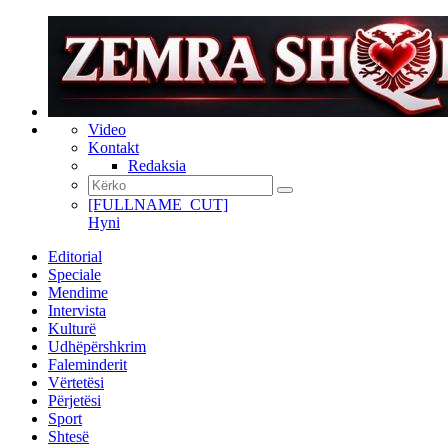
Video
Kontakt
Redaksia
[FULLNAME_CUT]
Hyni
Editorial
Speciale
Mendime
Intervista
Kulturë
Udhëpërshkrim
Faleminderit
Vërtetësi
Përjetësi
Sport
Shtesë