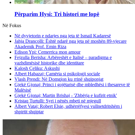
Përparim Hysi: Tri histori me lopë
Në Fokus
Në dyvjetorin e ndarjes nga jeta të Ismail Kadaresë
Jahja Drançolli: Është ndarë nga jeta në moshën 89-vjeçare
Akademik Prof. Emin Riza
Edison Ypi: Çemerrica mon amour
Fejzulla Berisha: Arbëreshët e Italisë – paradigma e
vazhdimësisë historike dhe identitare
Kalosh Çeliku: Askushi
Albert Habazaj: Çamëria si psikologji sociale
Vlash Prendi: Në Domgjon ku rrinë shqiponjat
Gjekë Gjonaj: Princi i gojëtarisë dhe mbledhësi i thesareve të
Malësisë
Gjekë Gjonaj: Martin Brishaj - 'Zhbërja e kufirit etnik'
Kristaq Turtulli: Syri i nënës mbeti në mjegull
Albert Vataj: Robert Elsie, udhërrëfyesi vullnetdritshëm i
shpirtit shqiptar