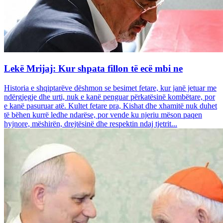
Lekë Mrijaj: Kur shpata fillon të ecë mbi ne
Historia e shqiptarëve dëshmon se besimet fetare, kur janë jetuar me
ndërgjegje dhe urti, nuk e kanë penguar përkatësinë kombëtare, por
e kanë pasuruar atë. Kultet fetare pra, Kishat dhe xhamitë nuk duhet
të bëhen kurrë ledhe ndarëse, por vende ku njeriu mëson paqen
hyjnore, mëshirën, drejtësinë dhe respektin ndaj tjetrit...