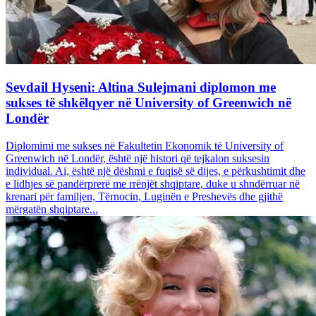
Sevdail Hyseni: Altina Sulejmani diplomon me
sukses të shkëlqyer në University of Greenwich në
Londër
Diplomimi me sukses në Fakultetin Ekonomik të University of
Greenwich në Londër, është një histori që tejkalon suksesin
individual. Ai, është një dëshmi e fuqisë së dijes, e përkushtimit dhe
e lidhjes së pandërprerë me rrënjët shqiptare, duke u shndërruar në
krenari për familjen, Tërnocin, Luginën e Preshevës dhe gjithë
mërgatën shqiptare...