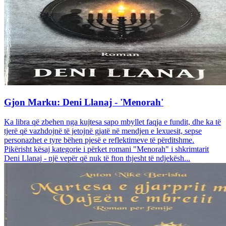
Gjon Marku: Deni Llanaj - 'Menorah'
Ka libra që zbehen nga kujtesa sapo mbyllet faqja e fundit, dhe ka të
tjerë që vazhdojnë të jetojnë gjatë në mendjen e lexuesit, sepse
personazhet e tyre bëhen pjesë e reflektimeve të përditshme.
Pikërisht kësaj kategorie i përket romani "Menorah" i shkrimtarit
Deni Llanaj - një vepër që nuk të fton thjesht të ndjekësh...