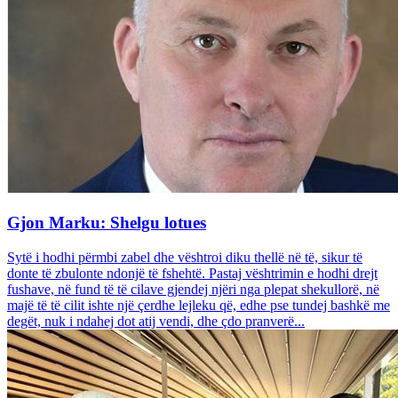
Gjon Marku: Shelgu lotues
Sytë i hodhi përmbi zabel dhe vështroi diku thellë në të, sikur të
donte të zbulonte ndonjë të fshehtë. Pastaj vështrimin e hodhi drejt
fushave, në fund të të cilave gjendej njëri nga plepat shekullorë, në
majë të të cilit ishte një çerdhe lejleku që, edhe pse tundej bashkë me
degët, nuk i ndahej dot atij vendi, dhe çdo pranverë...