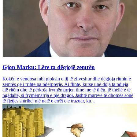
Gjon Marku: Lëre ta dëgjojë zemrën
Kokën e vendosa mbi gjoksin e tij të zhveshur dhe dëgjoja ritmin e
zemrës që i rrihte pa ndërprerje. Ai flinte, kurse unë doja ta ndieja
atë ritëm dhe të përkoja frymëmarrjen time me të tijën, të thellë e të
ngadaltë, si frymëmarrja e një dragoi. Jashtë mureve të dhomës sonë
të fjetjes shtrihej një natë e errët e e trazuar, ku...