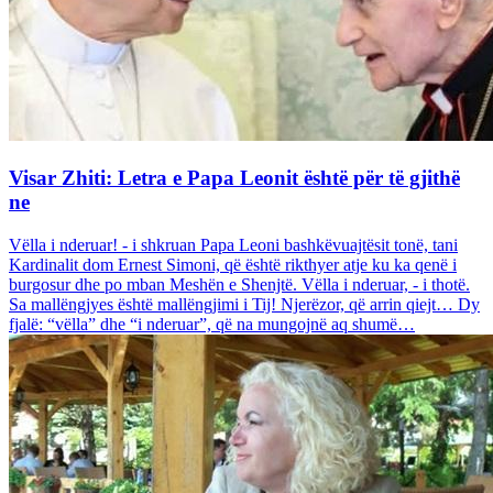
Visar Zhiti: Letra e Papa Leonit është për të gjithë
ne
Vëlla i nderuar! - i shkruan Papa Leoni bashkëvuajtësit tonë, tani
Kardinalit dom Ernest Simoni, që është rikthyer atje ku ka qenë i
burgosur dhe po mban Meshën e Shenjtë. Vëlla i nderuar, - i thotë.
Sa mallëngjyes është mallëngjimi i Tij! Njerëzor, që arrin qiejt… Dy
fjalë: “vëlla” dhe “i nderuar”, që na mungojnë aq shumë…