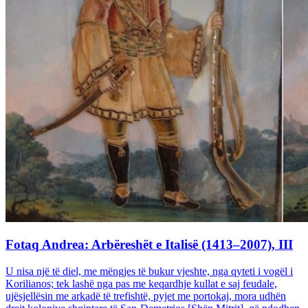
Fotaq Andrea: Arbëreshët e Italisë (1413–2007), III
U nisa një të diel, me mëngjes të bukur vjeshte, nga qyteti i vogël i
Korilianos; tek lashë nga pas me keqardhje kullat e saj feudale,
ujësjellësin me arkadë të trefishtë, pyjet me portokaj, mora udhën