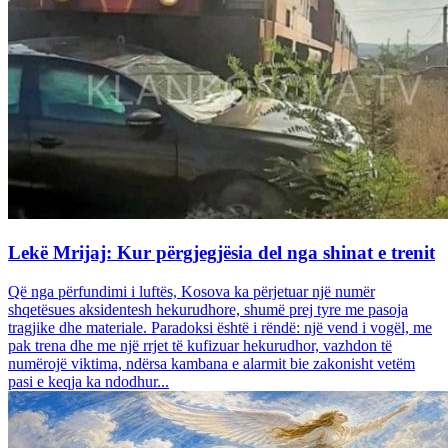
Lekë Mrijaj: Kur përgjegjësia del nga shinat e trenit
Që nga përfundimi i luftës, Kosova ka përjetuar një numër
shqetësues aksidentesh hekurudhore, shumë prej tyre me pasoja
tragjike dhe materiale. Paradoksi është i rëndë: një vend i vogël, me
pak trena dhe me një rrjet të kufizuar hekurudhor, vazhdon të
numërojë viktima, ndërsa kambana e alarmit bie zakonisht vetëm
pasi e keqja ka ndodhur...