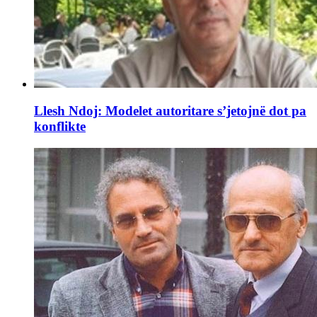
Llesh Ndoj: Modelet autoritare s’jetojnë dot pa
konflikte