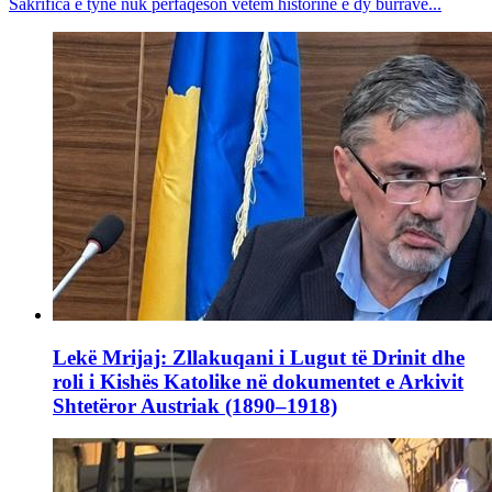
Sakrifica e tyne nuk përfaqëson vetëm historinë e dy burrave...
Lekë Mrijaj: Zllakuqani i Lugut të Drinit dhe
roli i Kishës Katolike në dokumentet e Arkivit
Shtetëror Austriak (1890–1918)