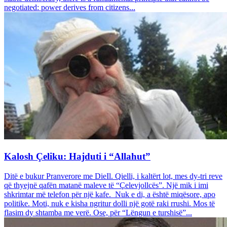
negotiated: power derives from citizens...
Kalosh Çeliku: Hajduti i “Allahut”
Ditë e bukur Pranverore me DieIl. Qielli, i kaltërt lot, mes dy-tri reve
që thyejnë qafën matanë maleve të “Çelevjollcës”. Një mik i imi
shkrimtar më telefon për një kafe. Nuk e di, a është miqësore, apo
politike. Moti, nuk e kisha ngritur dolli një gotë raki rrushi. Mos të
flasim dy shtamba me verë. Ose, për “Lëngun e turshisë”...