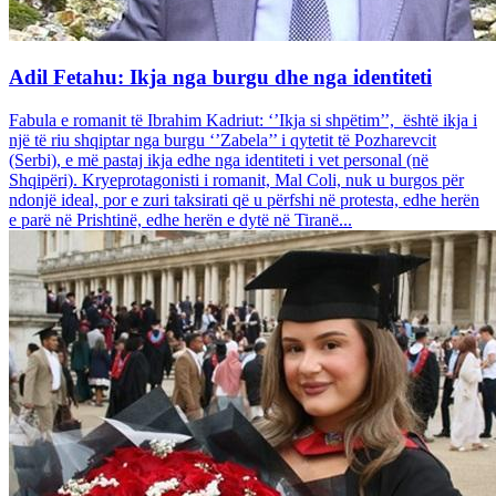
Adil Fetahu: Ikja nga burgu dhe nga identiteti
Fabula e romanit të Ibrahim Kadriut: ‘’Ikja si shpëtim’’, është ikja i
një të riu shqiptar nga burgu ‘’Zabela’’ i qytetit të Pozharevcit
(Serbi), e më pastaj ikja edhe nga identiteti i vet personal (në
Shqipëri). Kryeprotagonisti i romanit, Mal Coli, nuk u burgos për
ndonjë ideal, por e zuri taksirati që u përfshi në protesta, edhe herën
e parë në Prishtinë, edhe herën e dytë në Tiranë...