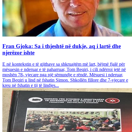
Fran Gjoka: Sa i thjeshtë në dukje, aq i lartë dhe
njerëzor ishte
E në kontekstin e të gjithave sa shkruajtëm më lart, bëjmë fjalë për
mësuesin e nderuar e të paharruar, Tom Beqiri, i cili ndërroi jetë në
moshën 78- vjeçare nga një sëmundje e rëndë. Mësuesi i nderuar,
Tom Beqiri u lind në fshatin Simon. Shkollën fillore dhe 7-vjeçare e
kreu në fshatin e tij të lindjes...