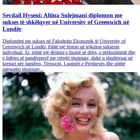
Sevdail Hyseni: Altina Sulejmani diplomon me
sukses të shkëlqyer në University of Greenwich në
Londër
Diplomimi me sukses në Fakultetin Ekonomik të University of
Greenwich në Londër, është një histori që tejkalon suksesin
individual. Ai, është një dëshmi e fuqisë së dijes, e përkushtimit dhe
e lidhjes së pandërprerë me rrënjët shqiptare, duke u shndërruar në
krenari për familjen, Tërnocin, Luginën e Preshevës dhe gjithë
mërgatën shqiptare...