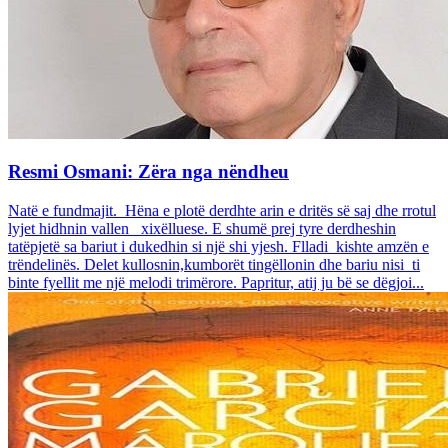
Resmi Osmani: Zëra nga nëndheu
Natë e fundmajit. Hëna e plotë derdhte arin e dritës së saj dhe rrotul
lyjet hidhnin vallen xixëlluese. E shumë prej tyre derdheshin
tatëpjetë sa bariut i dukedhin si një shi yjesh. Flladi kishte amzën e
trëndelinës. Delet kullosnin,kumborët tingëllonin dhe bariu nisi ti
binte fyellit me një melodi trimërore. Papritur, atij ju bë se dëgjoi...