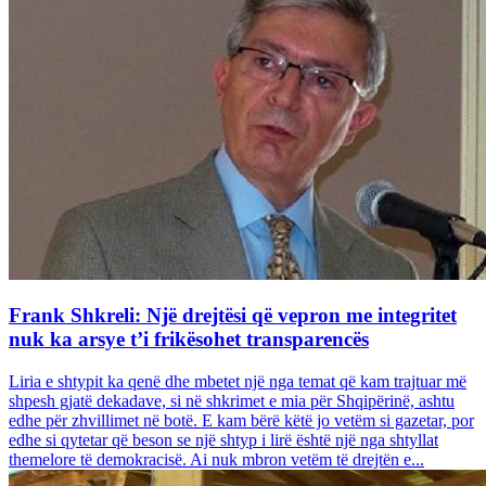
Frank Shkreli: Një drejtësi që vepron me integritet
nuk ka arsye t’i frikësohet transparencës
Liria e shtypit ka qenë dhe mbetet një nga temat që kam trajtuar më
shpesh gjatë dekadave, si në shkrimet e mia për Shqipërinë, ashtu
edhe për zhvillimet në botë. E kam bërë këtë jo vetëm si gazetar, por
edhe si qytetar që beson se një shtyp i lirë është një nga shtyllat
themelore të demokracisë. Ai nuk mbron vetëm të drejtën e...