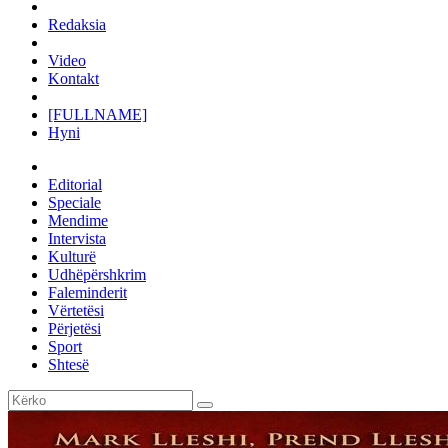
Redaksia
Video
Kontakt
[FULLNAME]
Hyni
Editorial
Speciale
Mendime
Intervista
Kulturë
Udhëpërshkrim
Faleminderit
Vërtetësi
Përjetësi
Sport
Shtesë