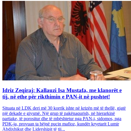
Idriz Zeqiraj: Kallauzi Isa Mustafa, me klanorët e
tij, në ethe për rikthimin e PAN-it në pushtet!
Situata në LDK deri më 30 korrik ishte në krizën më të thellë, gjatë
një dekade e gjysmë. Një grup të pakënaqurish, në hierarkinë
partiake, të porositur dhe të mbështetur nga PAN-i, sidomos, nga
PDK-ja, provuan ta bëjnë puçin mafioz, kundër kryetarit Lumir
Abdixhikut dhe Lidershipit të tij.,,