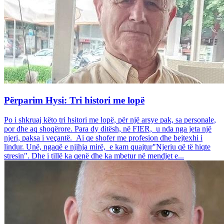
Përparim Hysi: Tri histori me lopë
Po i shkruaj këto tri hsitori me lopë, për një arsye pak, sa personale,
por dhe aq shoqërore. Para dy ditësh, në FIER, u nda nga jeta një
njeri, paksa i veçantë. Ai qe shofer me profesion dhe bejtexhi i
lindur. Unë, ngaqë e njihja mirë, e kam quajtur"Njeriu që të hiqte
stresin". Dhe i tillë ka qenë dhe ka mbetur në mendjet e...