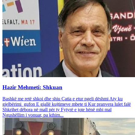
Hazir Mehmeti: Shkuan
Bashkë me retë shkoi dhe shiu Çatia e etur ngeli dëshmi Aty ku
gjelbërimi gufon E gjallë kujtimeve mbete ti Kur pranvera lulet falë
Shkrihet dëbora në mall për ty Fytyrë e jote hënë mbi mal
Ngushëllim i vonuar, pa kthim...