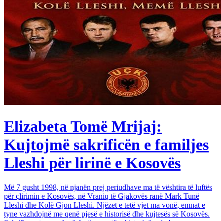
Elizabeta Tomë Mrijaj:
Kujtojmë sakrificën e familjes
Lleshi për lirinë e Kosovës
Më 7 gusht 1998, në njanën prej periudhave ma të vështira të luftës
për çlirimin e Kosovës, në Vraniq të Gjakovës ranë Mark Tunë
Lleshi dhe Kolë Gjon Lleshi. Njëzet e tetë vjet ma vonë, emnat e
tyne vazhdojnë me qenë pjesë e historisë dhe kujtesës së Kosovës.