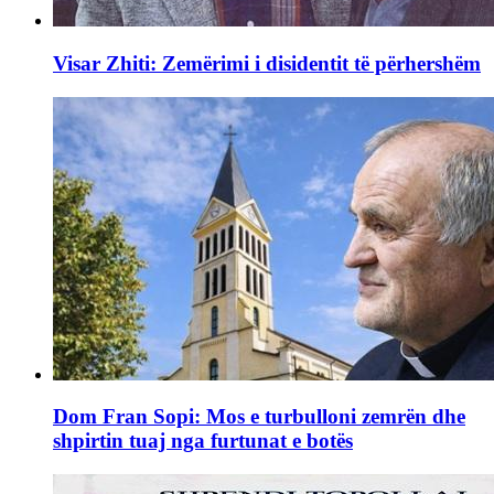
Visar Zhiti: Zemërimi i disidentit të përhershëm
Dom Fran Sopi: Mos e turbulloni zemrën dhe
shpirtin tuaj nga furtunat e botës