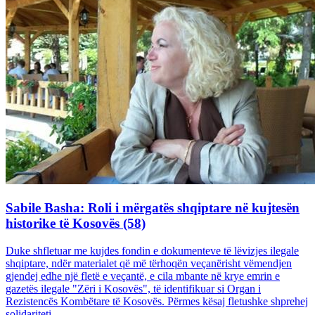
Sabile Basha: Roli i mërgatës shqiptare në kujtesën
historike të Kosovës (58)
Duke shfletuar me kujdes fondin e dokumenteve të lëvizjes ilegale
shqiptare, ndër materialet që më tërhoqën veçanërisht vëmendjen
gjendej edhe një fletë e veçantë, e cila mbante në krye emrin e
gazetës ilegale "Zëri i Kosovës", të identifikuar si Organ i
Rezistencës Kombëtare të Kosovës. Përmes kësaj fletushke shprehej
solidariteti...