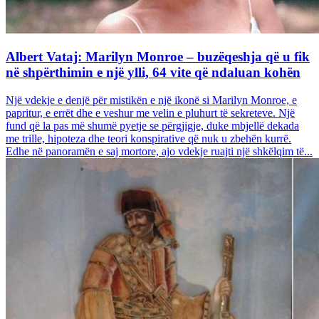
Albert Vataj: Marilyn Monroe – buzëqeshja që u fik
në shpërthimin e një ylli, 64 vite që ndaluan kohën
Një vdekje e denjë për mistikën e një ikonë si Marilyn Monroe, e
papritur, e errët dhe e veshur me velin e pluhurt të sekreteve. Një
fund që la pas më shumë pyetje se përgjigje, duke mbjellë dekada
me trille, hipoteza dhe teori konspirative që nuk u zbehën kurrë.
Edhe në panoramën e saj mortore, ajo vdekje ruajti një shkëlqim të...