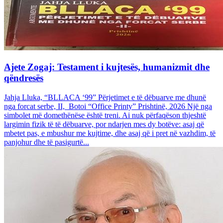
Ajete Zogaj: Testament i kujtesës, humanizmit dhe
qëndresës
Jahja Lluka, “BLLACA ‘99” Përjetimet e të dëbuarve me dhunë
nga forcat serbe, II, Botoi “Office Printy” Prishtinë, 2026 Një nga
simbolet më domethënëse është treni. Ai nuk përfaqëson thjeshtë
largimin fizik të të dëbuarve, por ndarjen mes dy botëve: asaj që
mbetet pas, e mbushur me kujtime, dhe asaj që i pret në vazhdim, të
panjohur dhe të pasigurtë...