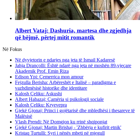
Albert Vataj: Dashuria, martesa dhe zgjedhja
që bëjmë, përtej mitit romantik
Në Fokus
Në dyvjetorin e ndarjes nga jeta të Ismail Kadaresë
Jahja Drançolli: Është ndarë nga jeta në moshën 89-vjeçare
Akademik Prof. Emin Riza
Edison Ypi: Çemerrica mon amour
Fejzulla Berisha: Arbëreshët e Italisë – paradigma e
vazhdimësisë historike dhe identitare
Kalosh Çeliku: Askushi
Albert Habazaj: Çamëria si psikologji sociale
Kalosh Çeliku: Kryevepra
Gjekë Gjonaj: Princi i gojëtarisë dhe mbledhësi i thesareve të
Malësisë
Vlash Prendi: Në Domgjon ku rrinë shqiponjat
Gjekë Gjonaj: Martin Brishaj - 'Zhbërja e kufirit etnik'
Kristaq Turtulli: Syri i nënës mbeti në mjegull