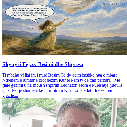
Shyqyri Fejzo: Besimi dhe Shpresa
Ti mbahu vëllai im i mirë Besim Të dy ecim bashkë nga e mbara
Ndjehem e lumtur e plot gëzim Kur të kam ty që çan përpara - Me
fjalë gëzimi ti na mbush shpirtin Ledhaton sedra e kureshtje gudulis
Ç'far ke që shumë e ke ulur ritmin Kur ironia e fatit frelëshuar
gjezdis...