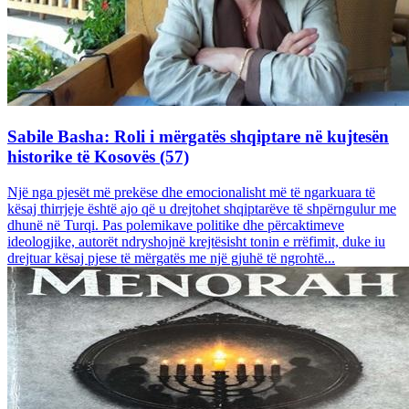
Sabile Basha: Roli i mërgatës shqiptare në kujtesën
historike të Kosovës (57)
Një nga pjesët më prekëse dhe emocionalisht më të ngarkuara të
kësaj thirrjeje është ajo që u drejtohet shqiptarëve të shpërngulur me
dhunë në Turqi. Pas polemikave politike dhe përcaktimeve
ideologjike, autorët ndryshojnë krejtësisht tonin e rrëfimit, duke iu
drejtuar kësaj pjese të mërgatës me një gjuhë të ngrohtë...