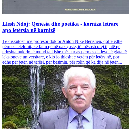
Llesh Ndoj: Qenësia dhe poetika - korniza letrare
apo letërsia në kornizë
Të diskutosh me profesor doktor Anton Nikë Berishën, qoftë edhe
përmes telefonit, ke fatin që në pak çaste, të mësosh prej tij atë që
ndoshta nuk do të mund ta kishe mësuar as përmes cikleve të gjata të
leksioneve universitare, e kjo jo thjesht e vetëm për letërsinë, por
edhe për jetën në tërësi, për besimin, për rolin që ka dija në jetën...