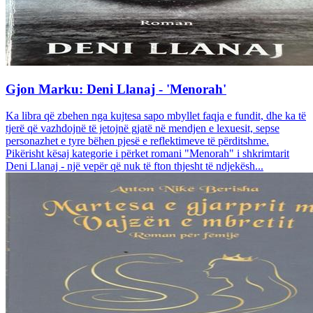
Gjon Marku: Deni Llanaj - 'Menorah'
Ka libra që zbehen nga kujtesa sapo mbyllet faqja e fundit, dhe ka të
tjerë që vazhdojnë të jetojnë gjatë në mendjen e lexuesit, sepse
personazhet e tyre bëhen pjesë e reflektimeve të përditshme.
Pikërisht kësaj kategorie i përket romani "Menorah" i shkrimtarit
Deni Llanaj - një vepër që nuk të fton thjesht të ndjekësh...