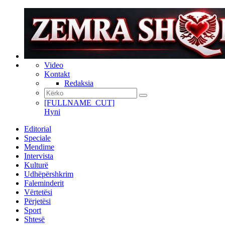
Video
Kontakt
Redaksia
[FULLNAME_CUT]
Hyni
Editorial
Speciale
Mendime
Intervista
Kulturë
Udhëpërshkrim
Faleminderit
Vërtetësi
Përjetësi
Sport
Shtesë