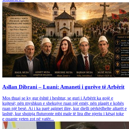
Asllan Dibrani – Luani: Amaneti i gurëve të Arbërit
Mos thuaj se ky gur është i heshtur, se guri i Arbërit ka gojë e
kujtesë; nën myshkun e shekujve ruan një emër, nën plagët e kohës
ruan një besë. Ai i ka parë agimet ilire, kur dielli përkëdhelte altarët e
lashtë, kur shqipja fluturonte mbi male të lira dhe njeriu i kësaj toke
e quante veten zot në vatër...