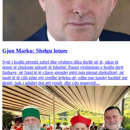
Gjon Marku: Shelgu lotues
Sytë i hodhi përmbi zabel dhe vështroi diku thellë në të, sikur të
donte të zbulonte ndonjë të fshehtë. Pastaj vështrimin e hodhi drejt
fushave, në fund të të cilave gjendej njëri nga plepat shekullorë, në
majë të të cilit ishte një çerdhe lejleku që, edhe pse tundej bashkë me
degët, nuk i ndahej dot atij vendi, dhe çdo pranverë...