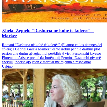
Xhelal Zejneli: “Dashuria në kohë të kolerës” –
Markez
Romani “Dashuria në kohë të kolerës” (El amor en los tiempos del
cólera) i Gabriel Garsia Markezit është rrëfim për një dashuri plot
pasion dhe durim që zgjat mbi pesëdhjetë vjet. Personazhi kryesor
Florentino Arisa e pret të dashurën e tij Fermina Daze mbi gjysmë
shekulli, ndërsa ajo jeton e martuar me mjekun e respektuar
Urbino...