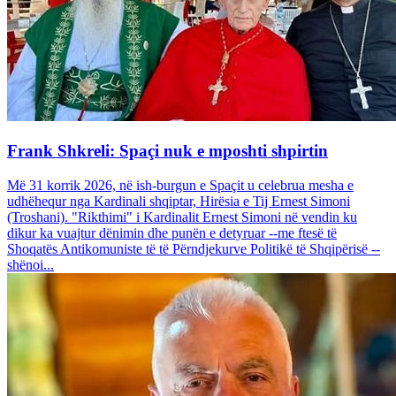
Frank Shkreli: Spaçi nuk e mposhti shpirtin
Më 31 korrik 2026, në ish-burgun e Spaçit u celebrua mesha e
udhëhequr nga Kardinali shqiptar, Hirësia e Tij Ernest Simoni
(Troshani). "Rikthimi" i Kardinalit Ernest Simoni në vendin ku
dikur ka vuajtur dënimin dhe punën e detyruar --me ftesë të
Shoqatës Antikomuniste të të Përndjekurve Politikë të Shqipërisë --
shënoi...