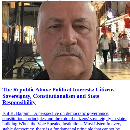
The Republic Above Political Interests: Citizens'
Sovereignty, Constitutionalism and State
Responsibility
Isuf B. Bajrami - A perspective on democratic governance,
constitutional principles and the role of citizens' sovereignty in state-
building When the Vote Speaks, Institutions Must Listen In every
stable democracy, there is a fundamental principle that cannot be