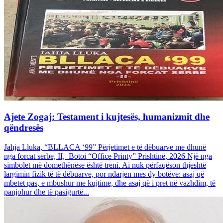
Ajete Zogaj: Testament i kujtesës, humanizmit dhe
qëndresës
Jahja Lluka, “BLLACA ‘99” Përjetimet e të dëbuarve me dhunë
nga forcat serbe, II, Botoi “Office Printy” Prishtinë, 2026 Një nga
simbolet më domethënëse është treni. Ai nuk përfaqëson thjeshtë
largimin fizik të të dëbuarve, por ndarjen mes dy botëve: asaj që
mbetet pas, e mbushur me kujtime, dhe asaj që i pret në vazhdim, të
panjohur dhe të pasigurtë...