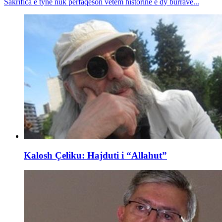
Sakrifica e tyne nuk përfaqëson vetëm historinë e dy burrave...
Kalosh Çeliku: Hajduti i “Allahut”