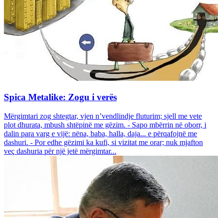
Spica Metalike: Zogu i verës
Mërgimtari zog shtegtar, vjen n’vendlindje fluturim; sjell me vete
plot dhurata, mbush shtëpinë me gëzim. - Sapo mbërrin në oborr, i
dalin para varg e vijë: nëna, baba, halla, daja... e përqafojnë me
dashuri. - Por edhe gëzimi ka kufi, si vizitat me orar; nuk mjafton
veç dashuria për një jetë mërgimtar...