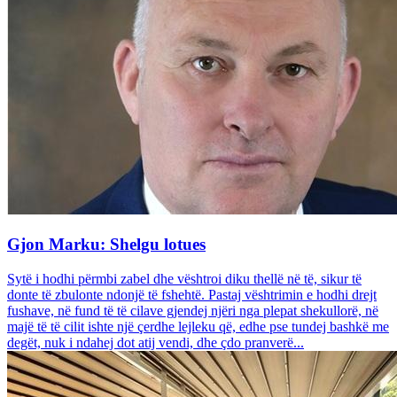
Gjon Marku: Shelgu lotues
Sytë i hodhi përmbi zabel dhe vështroi diku thellë në të, sikur të
donte të zbulonte ndonjë të fshehtë. Pastaj vështrimin e hodhi drejt
fushave, në fund të të cilave gjendej njëri nga plepat shekullorë, në
majë të të cilit ishte një çerdhe lejleku që, edhe pse tundej bashkë me
degët, nuk i ndahej dot atij vendi, dhe çdo pranverë...