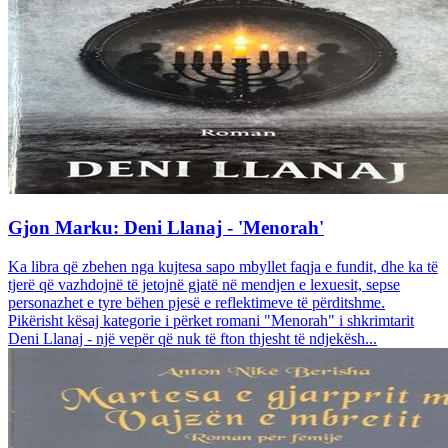
Gjon Marku: Deni Llanaj - 'Menorah'
Ka libra që zbehen nga kujtesa sapo mbyllet faqja e fundit, dhe ka të
tjerë që vazhdojnë të jetojnë gjatë në mendjen e lexuesit, sepse
personazhet e tyre bëhen pjesë e reflektimeve të përditshme.
Pikërisht kësaj kategorie i përket romani "Menorah" i shkrimtarit
Deni Llanaj - një vepër që nuk të fton thjesht të ndjekësh...