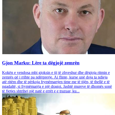
Gjon Marku: Lëre ta dëgjojë zemrën
Kokën e vendosa mbi gjoksin e tij të zhveshur dhe dëgjoja ritmin e
zemrës që i rrihte pa ndërprerje. Ai flinte, kurse unë doja ta ndieja
atë ritëm dhe të përkoja frymëmarrjen time me të tijën, të thellë e të
ngadaltë, si frymëmarrja e një dragoi. Jashtë mureve të dhomës sonë
të fjetjes shtrihej një natë e errët e e trazuar, ku...