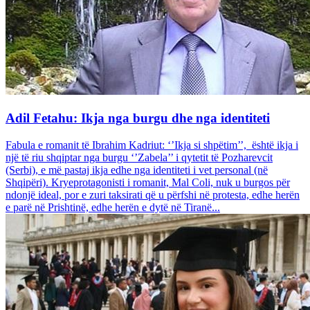
Adil Fetahu: Ikja nga burgu dhe nga identiteti
Fabula e romanit të Ibrahim Kadriut: ‘’Ikja si shpëtim’’, është ikja i
një të riu shqiptar nga burgu ‘’Zabela’’ i qytetit të Pozharevcit
(Serbi), e më pastaj ikja edhe nga identiteti i vet personal (në
Shqipëri). Kryeprotagonisti i romanit, Mal Coli, nuk u burgos për
ndonjë ideal, por e zuri taksirati që u përfshi në protesta, edhe herën
e parë në Prishtinë, edhe herën e dytë në Tiranë...