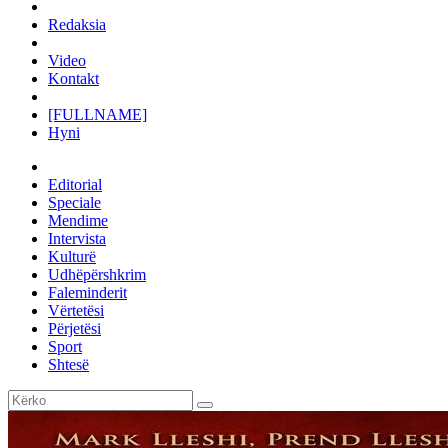
Redaksia
Video
Kontakt
[FULLNAME]
Hyni
Editorial
Speciale
Mendime
Intervista
Kulturë
Udhëpërshkrim
Faleminderit
Vërtetësi
Përjetësi
Sport
Shtesë