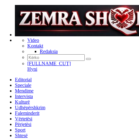
Video
Kontakt
Redaksia
[FULLNAME_CUT]
Hyni
Editorial
Speciale
Mendime
Intervista
Kulturë
Udhëpërshkrim
Faleminderit
Vërtetësi
Përjetësi
Sport
Shtesë