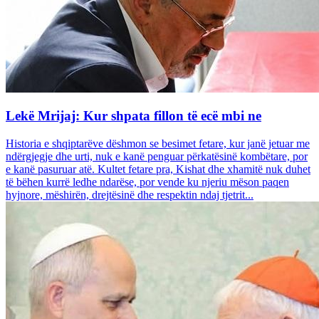
Lekë Mrijaj: Kur shpata fillon të ecë mbi ne
Historia e shqiptarëve dëshmon se besimet fetare, kur janë jetuar me
ndërgjegje dhe urti, nuk e kanë penguar përkatësinë kombëtare, por
e kanë pasuruar atë. Kultet fetare pra, Kishat dhe xhamitë nuk duhet
të bëhen kurrë ledhe ndarëse, por vende ku njeriu mëson paqen
hyjnore, mëshirën, drejtësinë dhe respektin ndaj tjetrit...