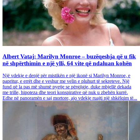
Albert Vataj: Marilyn Monroe – buzëqeshja që u fik
në shpërthimin e një ylli, 64 vite që ndaluan kohën
Një vdekje e denjë për mistikën e një ikonë si Marilyn Monroe, e
papritur, e errët dhe e veshur me velin e pluhurt të sekreteve. Një
fund që la pas më shumë pyetje se përgjigje, duke mbjellë dekada
me trille, hipoteza dhe teori konspirative që nuk u zbehën kurrë.
Edhe në panoramën e saj mortore, ajo vdekje ruajti një shkëlqim të...