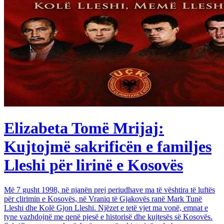
Elizabeta Tomë Mrijaj:
Kujtojmë sakrificën e familjes
Lleshi për lirinë e Kosovës
Më 7 gusht 1998, në njanën prej periudhave ma të vështira të luftës
për çlirimin e Kosovës, në Vraniq të Gjakovës ranë Mark Tunë
Lleshi dhe Kolë Gjon Lleshi. Njëzet e tetë vjet ma vonë, emnat e
tyne vazhdojnë me qenë pjesë e historisë dhe kujtesës së Kosovës.