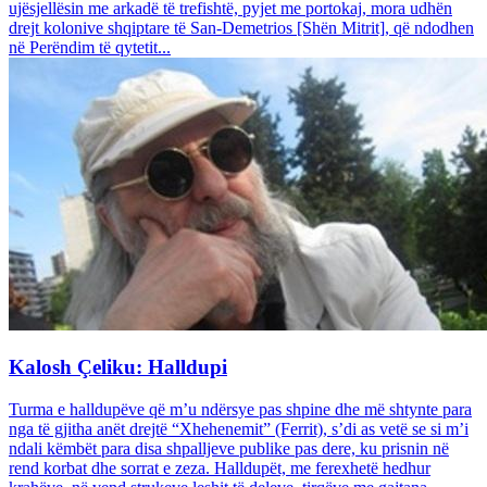
ujësjellësin me arkadë të trefishtë, pyjet me portokaj, mora udhën
drejt kolonive shqiptare të San-Demetrios [Shën Mitrit], që ndodhen
në Perëndim të qytetit...
Kalosh Çeliku: Halldupi
Turma e halldupëve që m’u ndërsye pas shpine dhe më shtynte para
nga të gjitha anët drejtë “Xhehenemit” (Ferrit), s’di as vetë se si m’i
ndali këmbët para disa shpalljeve publike pas dere, ku prisnin në
rend korbat dhe sorrat e zeza. Halldupët, me ferexhetë hedhur