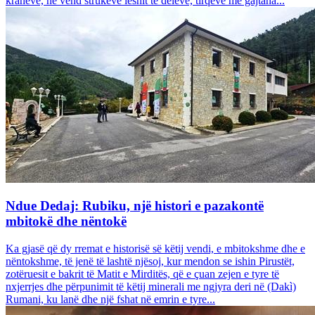
krahëve, në vend strukeve leshit të deleve, tirqëve me gajtana...
Ndue Dedaj: Rubiku, një histori e pazakontë
mbitokë dhe nëntokë
Ka gjasë që dy rremat e historisë së këtij vendi, e mbitokshme dhe e
nëntokshme, të jenë të lashtë njësoj, kur mendon se ishin Pirustët,
zotëruesit e bakrit të Matit e Mirditës, që e çuan zejen e tyre të
nxjerrjes dhe përpunimit të këtij minerali me ngjyra deri në (Dakì)
Rumani, ku lanë dhe një fshat në emrin e tyre...