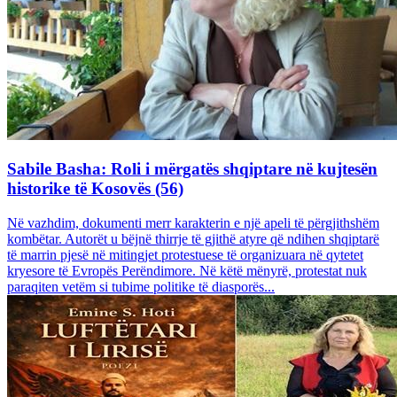
Sabile Basha: Roli i mërgatës shqiptare në kujtesën
historike të Kosovës (56)
Në vazhdim, dokumenti merr karakterin e një apeli të përgjithshëm
kombëtar. Autorët u bëjnë thirrje të gjithë atyre që ndihen shqiptarë
të marrin pjesë në mitingjet protestuese të organizuara në qytetet
kryesore të Evropës Perëndimore. Në këtë mënyrë, protestat nuk
paraqiten vetëm si tubime politike të diasporës...