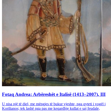
Fotaq Andrea: Arbëreshët e Italisë (1413–2007), III
U nisa një të diel, me mëngjes të bukur vjeshte, nga qyteti i vogël i
Korilianos; tek lashë nga pas me keqardhje kullat e saj feudale,