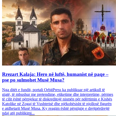
Rrezart Kalaja: Hero në luftë, humanist në paqe –
pse po sulmohet Musë Musa?
Nga ditët e fundit, portali OrbitPress ka publikuar një artikull të
gjatë, të mbushur me pretendime, etiketime dhe interpretime, përmes
të cilit është përpjekur të diskreditojë nismën për ndërtimin e Kishës
Katolike në Zogaj të Vushtrrisë dhe njëkohësisht të njollosë figurën
e atdhetarit Musë Musa. Ky reagim është përgjigje e drejtpërdrejtë
ndaj atij publikimi...