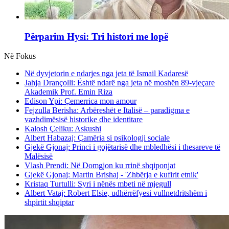
Përparim Hysi: Tri histori me lopë
Në Fokus
Në dyvjetorin e ndarjes nga jeta të Ismail Kadaresë
Jahja Drançolli: Është ndarë nga jeta në moshën 89-vjeçare
Akademik Prof. Emin Riza
Edison Ypi: Çemerrica mon amour
Fejzulla Berisha: Arbëreshët e Italisë – paradigma e
vazhdimësisë historike dhe identitare
Kalosh Çeliku: Askushi
Albert Habazaj: Çamëria si psikologji sociale
Gjekë Gjonaj: Princi i gojëtarisë dhe mbledhësi i thesareve të
Malësisë
Vlash Prendi: Në Domgjon ku rrinë shqiponjat
Gjekë Gjonaj: Martin Brishaj - 'Zhbërja e kufirit etnik'
Kristaq Turtulli: Syri i nënës mbeti në mjegull
Albert Vataj: Robert Elsie, udhërrëfyesi vullnetdritshëm i
shpirtit shqiptar