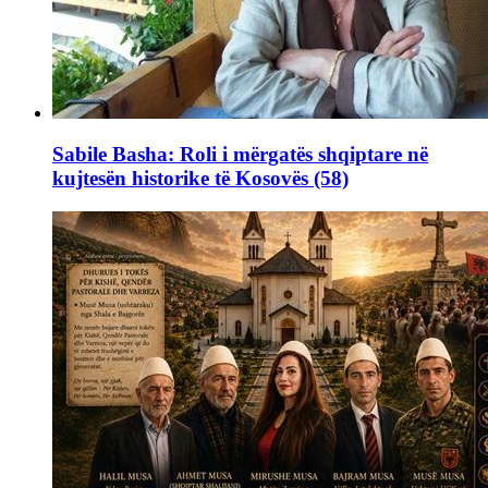
Sabile Basha: Roli i mërgatës shqiptare në
kujtesën historike të Kosovës (58)