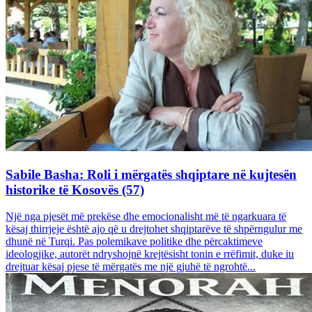
Sabile Basha: Roli i mërgatës shqiptare në kujtesën
historike të Kosovës (57)
Një nga pjesët më prekëse dhe emocionalisht më të ngarkuara të
kësaj thirrjeje është ajo që u drejtohet shqiptarëve të shpërngulur me
dhunë në Turqi. Pas polemikave politike dhe përcaktimeve
ideologjike, autorët ndryshojnë krejtësisht tonin e rrëfimit, duke iu
drejtuar kësaj pjese të mërgatës me një gjuhë të ngrohtë...