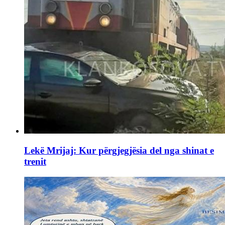
Lekë Mrijaj: Kur përgjegjësia del nga shinat e
trenit