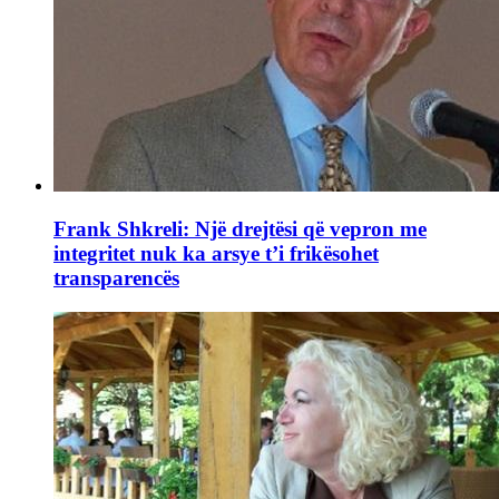
Frank Shkreli: Një drejtësi që vepron me
integritet nuk ka arsye t’i frikësohet
transparencës