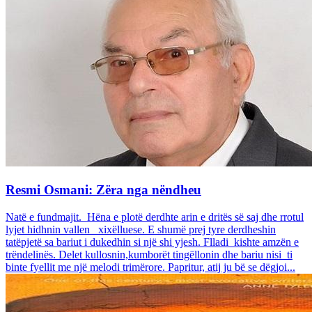
Resmi Osmani: Zëra nga nëndheu
Natë e fundmajit. Hëna e plotë derdhte arin e dritës së saj dhe rrotul
lyjet hidhnin vallen xixëlluese. E shumë prej tyre derdheshin
tatëpjetë sa bariut i dukedhin si një shi yjesh. Flladi kishte amzën e
trëndelinës. Delet kullosnin,kumborët tingëllonin dhe bariu nisi ti
binte fyellit me një melodi trimërore. Papritur, atij ju bë se dëgjoi...