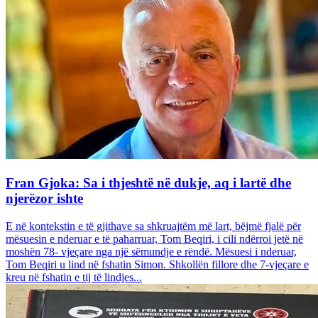
Fran Gjoka: Sa i thjeshtë në dukje, aq i lartë dhe
njerëzor ishte
E në kontekstin e të gjithave sa shkruajtëm më lart, bëjmë fjalë për
mësuesin e nderuar e të paharruar, Tom Beqiri, i cili ndërroi jetë në
moshën 78- vjeçare nga një sëmundje e rëndë. Mësuesi i nderuar,
Tom Beqiri u lind në fshatin Simon. Shkollën fillore dhe 7-vjeçare e
kreu në fshatin e tij të lindjes...