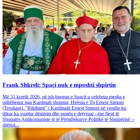
Frank Shkreli: Spaçi nuk e mposhti shpirtin
Më 31 korrik 2026, në ish-burgun e Spaçit u celebrua mesha e
udhëhequr nga Kardinali shqiptar, Hirësia e Tij Ernest Simoni
(Troshani). "Rikthimi" i Kardinalit Ernest Simoni në vendin ku
dikur ka vuajtur dënimin dhe punën e detyruar --me ftesë të
Shoqatës Antikomuniste të të Përndjekurve Politikë të Shqipërisë --
shënoi...