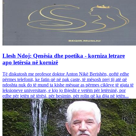
Llesh Ndoj: Qenësia dhe poetika - korniza letrare
apo letërsia në kornizë
Të diskutosh me profesor doktor Anton Nikë Berishën, qoftë edhe
përmes telefonit, ke fatin që në pak çaste, të mësosh prej tij atë që
ndoshta nuk do të mund ta kishe mësuar as përmes cikleve të gjata të
leksioneve universitare, e kjo jo thjesht e vetëm për letërsinë, por
edhe për jetën në tërësi, për besimin, për rolin që ka dija në jetën...