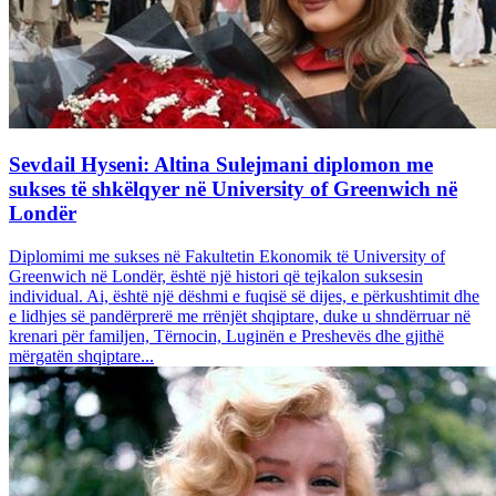
Sevdail Hyseni: Altina Sulejmani diplomon me
sukses të shkëlqyer në University of Greenwich në
Londër
Diplomimi me sukses në Fakultetin Ekonomik të University of
Greenwich në Londër, është një histori që tejkalon suksesin
individual. Ai, është një dëshmi e fuqisë së dijes, e përkushtimit dhe
e lidhjes së pandërprerë me rrënjët shqiptare, duke u shndërruar në
krenari për familjen, Tërnocin, Luginën e Preshevës dhe gjithë
mërgatën shqiptare...