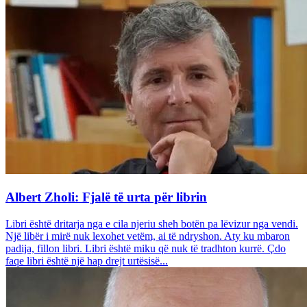
Albert Zholi: Fjalë të urta për librin
Libri është dritarja nga e cila njeriu sheh botën pa lëvizur nga vendi.
Një libër i mirë nuk lexohet vetëm, ai të ndryshon. Aty ku mbaron
padija, fillon libri. Libri është miku që nuk të tradhton kurrë. Çdo
faqe libri është një hap drejt urtësisë...