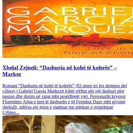
Xhelal Zejneli: “Dashuria në kohë të kolerës” –
Markez
Romani “Dashuria në kohë të kolerës” (El amor en los tiempos del
cólera) i Gabriel Garsia Markezit është rrëfim për një dashuri plot
pasion dhe durim që zgjat mbi pesëdhjetë vjet. Personazhi kryesor
Florentino Arisa e pret të dashurën e tij Fermina Daze mbi gjysmë
shekulli, ndërsa ajo jeton e martuar me mjekun e respektuar
Urbino...