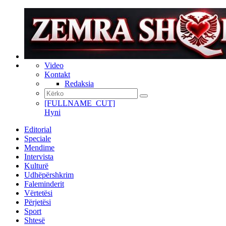
Video
Kontakt
Redaksia
[FULLNAME_CUT]
Hyni
Editorial
Speciale
Mendime
Intervista
Kulturë
Udhëpërshkrim
Faleminderit
Vërtetësi
Përjetësi
Sport
Shtesë