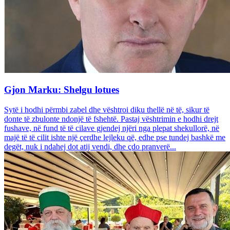
Gjon Marku: Shelgu lotues
Sytë i hodhi përmbi zabel dhe vështroi diku thellë në të, sikur të
donte të zbulonte ndonjë të fshehtë. Pastaj vështrimin e hodhi drejt
fushave, në fund të të cilave gjendej njëri nga plepat shekullorë, në
majë të të cilit ishte një çerdhe lejleku që, edhe pse tundej bashkë me
degët, nuk i ndahej dot atij vendi, dhe çdo pranverë...