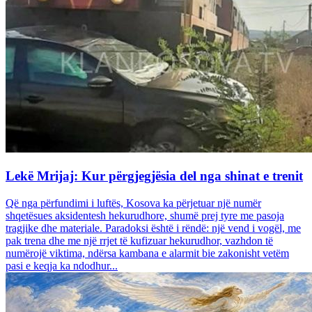
Lekë Mrijaj: Kur përgjegjësia del nga shinat e trenit
Që nga përfundimi i luftës, Kosova ka përjetuar një numër
shqetësues aksidentesh hekurudhore, shumë prej tyre me pasoja
tragjike dhe materiale. Paradoksi është i rëndë: një vend i vogël, me
pak trena dhe me një rrjet të kufizuar hekurudhor, vazhdon të
numërojë viktima, ndërsa kambana e alarmit bie zakonisht vetëm
pasi e keqja ka ndodhur...