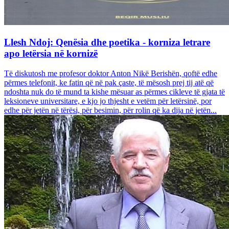
Llesh Ndoj: Qenësia dhe poetika - korniza letrare
apo letërsia në kornizë
Të diskutosh me profesor doktor Anton Nikë Berishën, qoftë edhe
përmes telefonit, ke fatin që në pak çaste, të mësosh prej tij atë që
ndoshta nuk do të mund ta kishe mësuar as përmes cikleve të gjata të
leksioneve universitare, e kjo jo thjesht e vetëm për letërsinë, por
edhe për jetën në tërësi, për besimin, për rolin që ka dija në jetën...