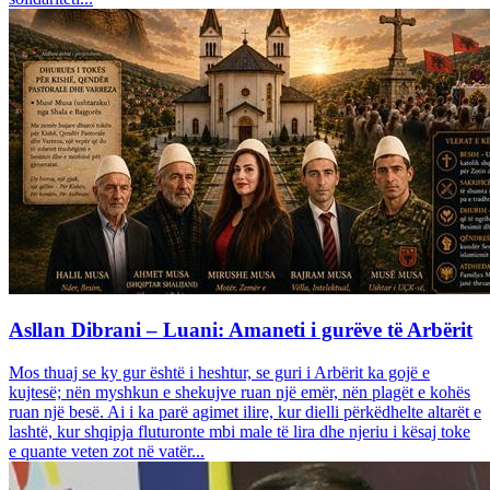
Asllan Dibrani – Luani: Amaneti i gurëve të Arbërit
Mos thuaj se ky gur është i heshtur, se guri i Arbërit ka gojë e
kujtesë; nën myshkun e shekujve ruan një emër, nën plagët e kohës
ruan një besë. Ai i ka parë agimet ilire, kur dielli përkëdhelte altarët e
lashtë, kur shqipja fluturonte mbi male të lira dhe njeriu i kësaj toke
e quante veten zot në vatër...