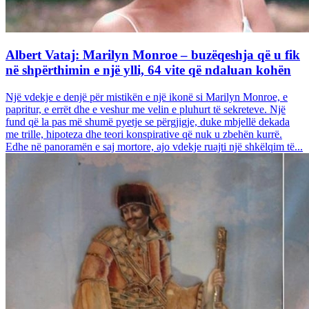
Albert Vataj: Marilyn Monroe – buzëqeshja që u fik
në shpërthimin e një ylli, 64 vite që ndaluan kohën
Një vdekje e denjë për mistikën e një ikonë si Marilyn Monroe, e
papritur, e errët dhe e veshur me velin e pluhurt të sekreteve. Një
fund që la pas më shumë pyetje se përgjigje, duke mbjellë dekada
me trille, hipoteza dhe teori konspirative që nuk u zbehën kurrë.
Edhe në panoramën e saj mortore, ajo vdekje ruajti një shkëlqim të...