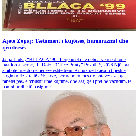
Ajete Zogaj: Testament i kujtesës, humanizmit dhe
qëndresës
Jahja Lluka, “BLLACA ‘99” Përjetimet e të dëbuarve me dhunë
nga forcat serbe, II, Botoi “Office Printy” Prishtinë, 2026 Një nga
simbolet më domethënëse është treni. Ai nuk përfaqëson thjeshtë
largimin fizik të të dëbuarve, por ndarjen mes dy botëve: asaj që
mbetet pas, e mbushur me kujtime, dhe asaj që i pret në vazhdim, të
panjohur dhe të pasigurtë...