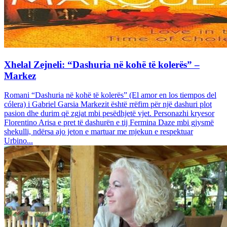
Xhelal Zejneli: “Dashuria në kohë të kolerës” –
Markez
Romani “Dashuria në kohë të kolerës” (El amor en los tiempos del
cólera) i Gabriel Garsia Markezit është rrëfim për një dashuri plot
pasion dhe durim që zgjat mbi pesëdhjetë vjet. Personazhi kryesor
Florentino Arisa e pret të dashurën e tij Fermina Daze mbi gjysmë
shekulli, ndërsa ajo jeton e martuar me mjekun e respektuar
Urbino...