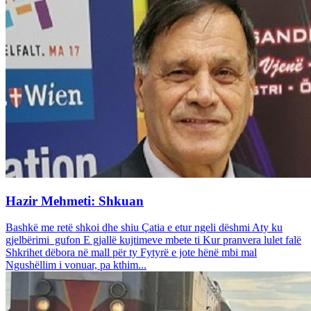
Hazir Mehmeti: Shkuan
Bashkë me retë shkoi dhe shiu Çatia e etur ngeli dëshmi Aty ku
gjelbërimi gufon E gjallë kujtimeve mbete ti Kur pranvera lulet falë
Shkrihet dëbora në mall për ty Fytyrë e jote hënë mbi mal
Ngushëllim i vonuar, pa kthim...