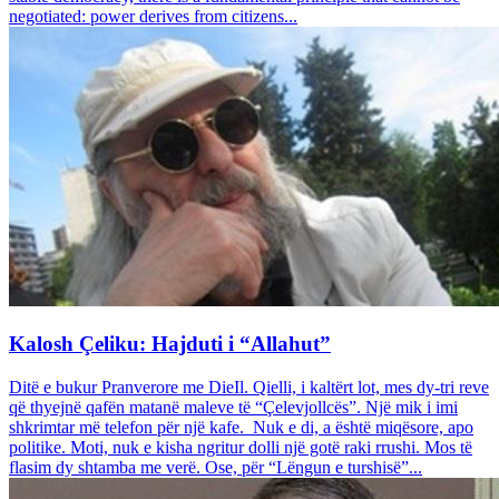
negotiated: power derives from citizens...
Kalosh Çeliku: Hajduti i “Allahut”
Ditë e bukur Pranverore me DieIl. Qielli, i kaltërt lot, mes dy-tri reve
që thyejnë qafën matanë maleve të “Çelevjollcës”. Një mik i imi
shkrimtar më telefon për një kafe. Nuk e di, a është miqësore, apo
politike. Moti, nuk e kisha ngritur dolli një gotë raki rrushi. Mos të
flasim dy shtamba me verë. Ose, për “Lëngun e turshisë”...