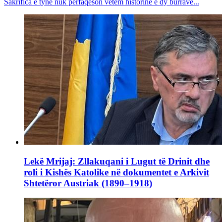
Sakrifica e tyne nuk përfaqëson vetëm historinë e dy burrave...
Lekë Mrijaj: Zllakuqani i Lugut të Drinit dhe
roli i Kishës Katolike në dokumentet e Arkivit
Shtetëror Austriak (1890–1918)