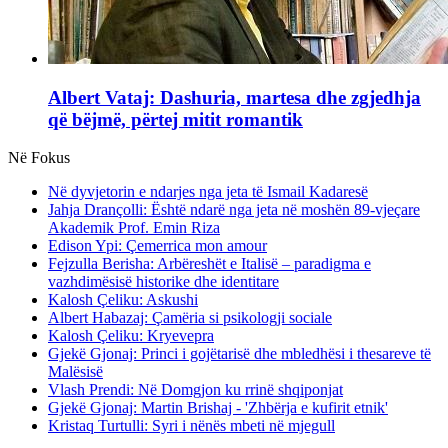
Albert Vataj: Dashuria, martesa dhe zgjedhja
që bëjmë, përtej mitit romantik
Në Fokus
Në dyvjetorin e ndarjes nga jeta të Ismail Kadaresë
Jahja Drançolli: Është ndarë nga jeta në moshën 89-vjeçare
Akademik Prof. Emin Riza
Edison Ypi: Çemerrica mon amour
Fejzulla Berisha: Arbëreshët e Italisë – paradigma e
vazhdimësisë historike dhe identitare
Kalosh Çeliku: Askushi
Albert Habazaj: Çamëria si psikologji sociale
Kalosh Çeliku: Kryevepra
Gjekë Gjonaj: Princi i gojëtarisë dhe mbledhësi i thesareve të
Malësisë
Vlash Prendi: Në Domgjon ku rrinë shqiponjat
Gjekë Gjonaj: Martin Brishaj - 'Zhbërja e kufirit etnik'
Kristaq Turtulli: Syri i nënës mbeti në mjegull