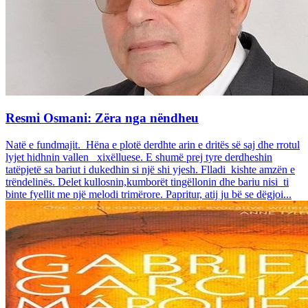
Resmi Osmani: Zëra nga nëndheu
Natë e fundmajit. Hëna e plotë derdhte arin e dritës së saj dhe rrotul
lyjet hidhnin vallen xixëlluese. E shumë prej tyre derdheshin
tatëpjetë sa bariut i dukedhin si një shi yjesh. Flladi kishte amzën e
trëndelinës. Delet kullosnin,kumborët tingëllonin dhe bariu nisi ti
binte fyellit me një melodi trimërore. Papritur, atij ju bë se dëgjoi...