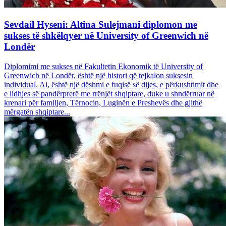
Sevdail Hyseni: Altina Sulejmani diplomon me
sukses të shkëlqyer në University of Greenwich në
Londër
Diplomimi me sukses në Fakultetin Ekonomik të University of
Greenwich në Londër, është një histori që tejkalon suksesin
individual. Ai, është një dëshmi e fuqisë së dijes, e përkushtimit dhe
e lidhjes së pandërprerë me rrënjët shqiptare, duke u shndërruar në
krenari për familjen, Tërnocin, Luginën e Preshevës dhe gjithë
mërgatën shqiptare...