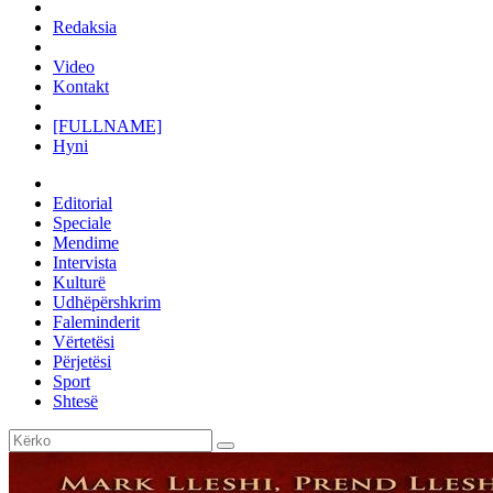
Redaksia
Video
Kontakt
[FULLNAME]
Hyni
Editorial
Speciale
Mendime
Intervista
Kulturë
Udhëpërshkrim
Faleminderit
Vërtetësi
Përjetësi
Sport
Shtesë