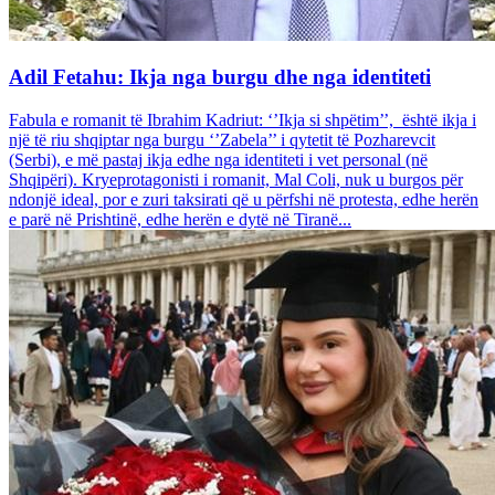
Adil Fetahu: Ikja nga burgu dhe nga identiteti
Fabula e romanit të Ibrahim Kadriut: ‘’Ikja si shpëtim’’, është ikja i
një të riu shqiptar nga burgu ‘’Zabela’’ i qytetit të Pozharevcit
(Serbi), e më pastaj ikja edhe nga identiteti i vet personal (në
Shqipëri). Kryeprotagonisti i romanit, Mal Coli, nuk u burgos për
ndonjë ideal, por e zuri taksirati që u përfshi në protesta, edhe herën
e parë në Prishtinë, edhe herën e dytë në Tiranë...