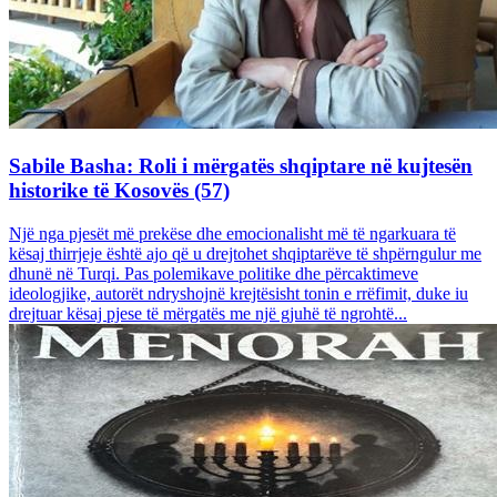
Sabile Basha: Roli i mërgatës shqiptare në kujtesën
historike të Kosovës (57)
Një nga pjesët më prekëse dhe emocionalisht më të ngarkuara të
kësaj thirrjeje është ajo që u drejtohet shqiptarëve të shpërngulur me
dhunë në Turqi. Pas polemikave politike dhe përcaktimeve
ideologjike, autorët ndryshojnë krejtësisht tonin e rrëfimit, duke iu
drejtuar kësaj pjese të mërgatës me një gjuhë të ngrohtë...