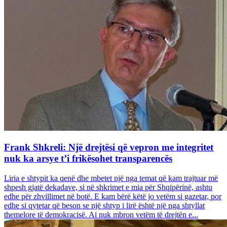
Frank Shkreli: Një drejtësi që vepron me integritet
nuk ka arsye t’i frikësohet transparencës
Liria e shtypit ka qenë dhe mbetet një nga temat që kam trajtuar më
shpesh gjatë dekadave, si në shkrimet e mia për Shqipërinë, ashtu
edhe për zhvillimet në botë. E kam bërë këtë jo vetëm si gazetar, por
edhe si qytetar që beson se një shtyp i lirë është një nga shtyllat
themelore të demokracisë. Ai nuk mbron vetëm të drejtën e...