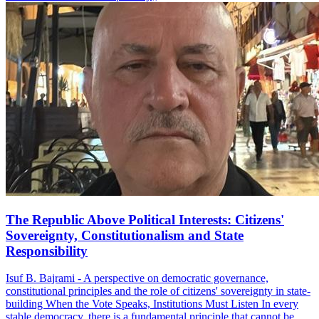
The Republic Above Political Interests: Citizens'
Sovereignty, Constitutionalism and State
Responsibility
Isuf B. Bajrami - A perspective on democratic governance,
constitutional principles and the role of citizens' sovereignty in state-
building When the Vote Speaks, Institutions Must Listen In every
stable democracy, there is a fundamental principle that cannot be