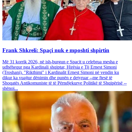
Frank Shkreli: Spaçi nuk e mposhti shpirtin
Më 31 korrik 2026, në ish-burgun e Spaçit u celebrua mesha e
udhëhequr nga Kardinali shqiptar, Hirësia e Tij Ernest Simoni
(Troshani). "Rikthimi" i Kardinalit Ernest Simoni në vendin ku
dikur ka vuajtur dënimin dhe punën e detyruar --me ftesë të
Shoqatës Antikomuniste të të Përndjekurve Politikë të Shqipërisë --
shënoi...