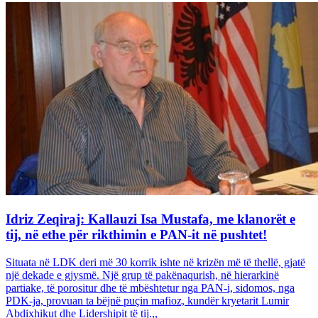
Idriz Zeqiraj: Kallauzi Isa Mustafa, me klanorët e
tij, në ethe për rikthimin e PAN-it në pushtet!
Situata në LDK deri më 30 korrik ishte në krizën më të thellë, gjatë
një dekade e gjysmë. Një grup të pakënaqurish, në hierarkinë
partiake, të porositur dhe të mbështetur nga PAN-i, sidomos, nga
PDK-ja, provuan ta bëjnë puçin mafioz, kundër kryetarit Lumir
Abdixhikut dhe Lidershipit të tij.,,