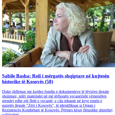
Sabile Basha: Roli i mërgatës shqiptare në kujtesën
historike të Kosovës (58)
Duke shfletuar me kujdes fondin e dokumenteve të lëvizjes ilegale
shqiptare, ndër materialet që më tërhoqën veçanërisht vëmendjen
gjendej edhe një fletë e veçantë, e cila mbante në krye emrin e
gazetës ilegale "Zëri i Kosovës", të identifikuar si Organ i
Rezistencës Kombëtare të Kosovës. Përmes kësaj fletushke shprehej
solidariteti...