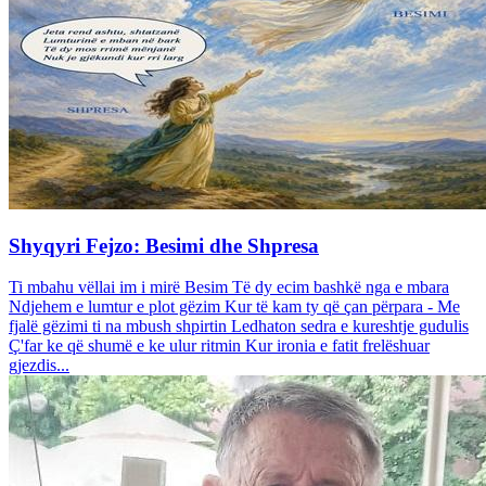
Shyqyri Fejzo: Besimi dhe Shpresa
Ti mbahu vëllai im i mirë Besim Të dy ecim bashkë nga e mbara
Ndjehem e lumtur e plot gëzim Kur të kam ty që çan përpara - Me
fjalë gëzimi ti na mbush shpirtin Ledhaton sedra e kureshtje gudulis
Ç'far ke që shumë e ke ulur ritmin Kur ironia e fatit frelëshuar
gjezdis...