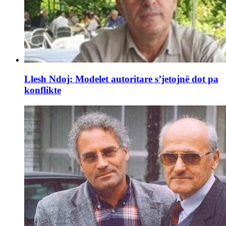
Llesh Ndoj: Modelet autoritare s’jetojnë dot pa
konflikte