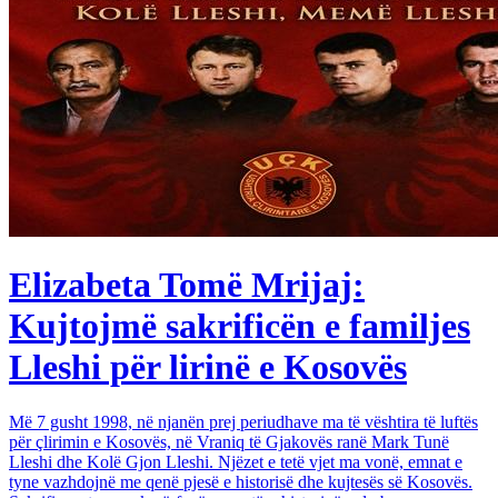
Elizabeta Tomë Mrijaj:
Kujtojmë sakrificën e familjes
Lleshi për lirinë e Kosovës
Më 7 gusht 1998, në njanën prej periudhave ma të vështira të luftës
për çlirimin e Kosovës, në Vraniq të Gjakovës ranë Mark Tunë
Lleshi dhe Kolë Gjon Lleshi. Njëzet e tetë vjet ma vonë, emnat e
tyne vazhdojnë me qenë pjesë e historisë dhe kujtesës së Kosovës.