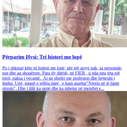
Përparim Hysi: Tri histori me lopë
Po i shkruaj këto tri hsitori me lopë, për një arsye pak, sa personale,
por dhe aq shoqërore. Para dy ditësh, në FIER, u nda nga jeta një
njeri, paksa i veçantë. Ai qe shofer me profesion dhe bejtexhi i
lindur. Unë, ngaqë e njihja mirë, e kam quajtur"Njeriu që të hiqte
stresin". Dhe i tillë ka qenë dhe ka mbetur në mendjet e...