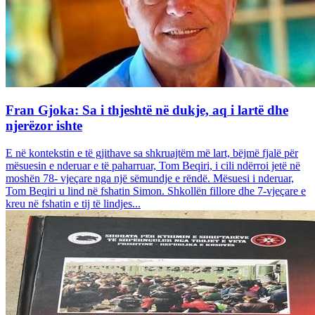
Fran Gjoka: Sa i thjeshtë në dukje, aq i lartë dhe
njerëzor ishte
E në kontekstin e të gjithave sa shkruajtëm më lart, bëjmë fjalë për
mësuesin e nderuar e të paharruar, Tom Beqiri, i cili ndërroi jetë në
moshën 78- vjeçare nga një sëmundje e rëndë. Mësuesi i nderuar,
Tom Beqiri u lind në fshatin Simon. Shkollën fillore dhe 7-vjeçare e
kreu në fshatin e tij të lindjes...