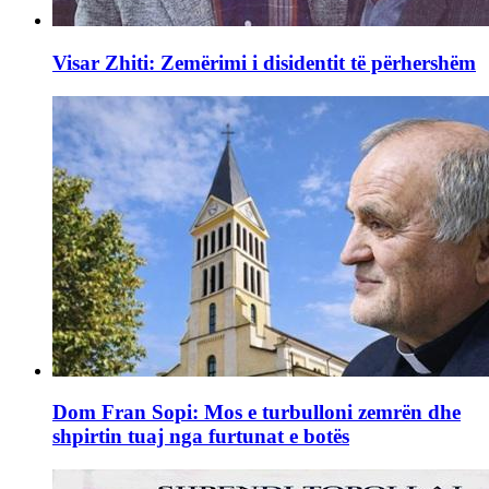
Visar Zhiti: Zemërimi i disidentit të përhershëm
Dom Fran Sopi: Mos e turbulloni zemrën dhe
shpirtin tuaj nga furtunat e botës