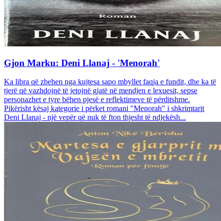
Gjon Marku: Deni Llanaj - 'Menorah'
Ka libra që zbehen nga kujtesa sapo mbyllet faqja e fundit, dhe ka të
tjerë që vazhdojnë të jetojnë gjatë në mendjen e lexuesit, sepse
personazhet e tyre bëhen pjesë e reflektimeve të përditshme.
Pikërisht kësaj kategorie i përket romani "Menorah" i shkrimtarit
Deni Llanaj - një vepër që nuk të fton thjesht të ndjekësh...