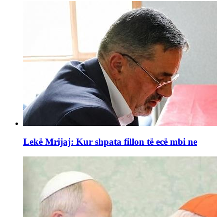
Lekë Mrijaj: Kur shpata fillon të ecë mbi ne