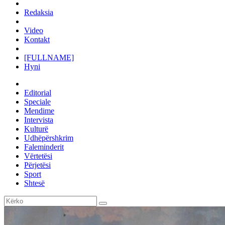
Redaksia
Video
Kontakt
[FULLNAME]
Hyni
Editorial
Speciale
Mendime
Intervista
Kulturë
Udhëpërshkrim
Faleminderit
Vërtetësi
Përjetësi
Sport
Shtesë