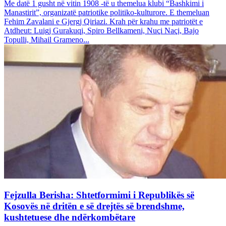
Me datë 1 gusht në vitin 1908 -të u themelua klubi “Bashkimi i
Manastirit”, organizatë patriotike politiko-kulturore. E themeluan
Fehim Zavalani e Gjergj Qiriazi. Krah për krahu me patriotët e
Atdheut: Luigj Gurakuqi, Spiro Bellkameni, Nuçi Naçi, Bajo
Topulli, Mihail Grameno...
Fejzulla Berisha: Shtetformimi i Republikës së
Kosovës në dritën e së drejtës së brendshme,
kushtetuese dhe ndërkombëtare