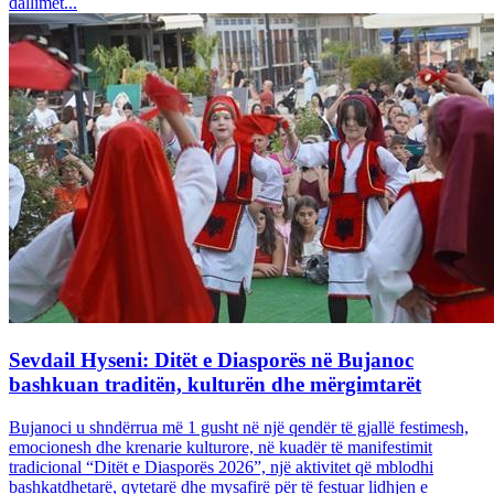
dallimet...
Sevdail Hyseni: Ditët e Diasporës në Bujanoc
bashkuan traditën, kulturën dhe mërgimtarët
Bujanoci u shndërrua më 1 gusht në një qendër të gjallë festimesh,
emocionesh dhe krenarie kulturore, në kuadër të manifestimit
tradicional “Ditët e Diasporës 2026”, një aktivitet që mblodhi
bashkatdhetarë, qytetarë dhe mysafirë për të festuar lidhjen e