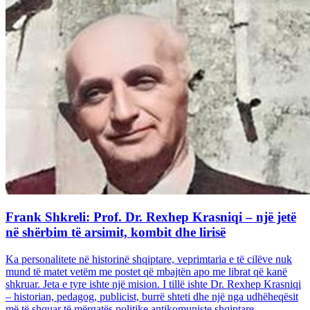
Frank Shkreli: Prof. Dr. Rexhep Krasniqi – një jetë
në shërbim të arsimit, kombit dhe lirisë
Ka personalitete në historinë shqiptare, veprimtaria e të cilëve nuk
mund të matet vetëm me postet që mbajtën apo me librat që kanë
shkruar. Jeta e tyre ishte një mision. I tillë ishte Dr. Rexhep Krasniqi
– historian, pedagog, publicist, burrë shteti dhe një nga udhëheqësit
më të shquar të mërgatës politike antikomuniste shqiptare...