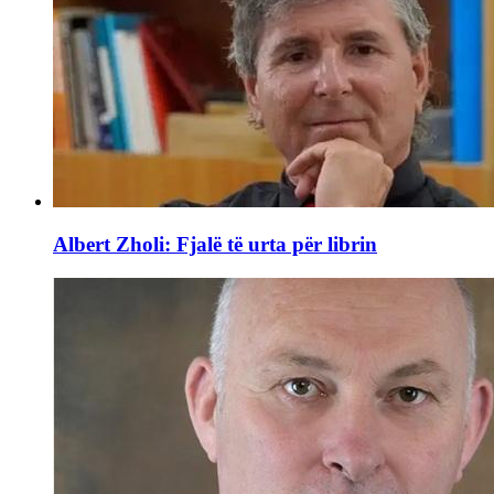
Albert Zholi: Fjalë të urta për librin