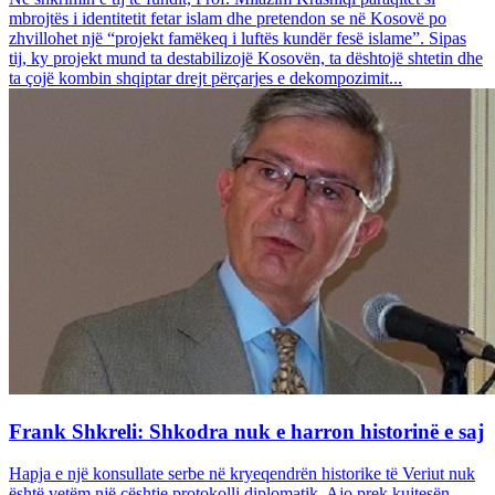
mbrojtës i identitetit fetar islam dhe pretendon se në Kosovë po
zhvillohet një “projekt famëkeq i luftës kundër fesë islame”. Sipas
tij, ky projekt mund ta destabilizojë Kosovën, ta dështojë shtetin dhe
ta çojë kombin shqiptar drejt përçarjes e dekompozimit...
Frank Shkreli: Shkodra nuk e harron historinë e saj
Hapja e një konsullate serbe në kryeqendrën historike të Veriut nuk
është vetëm një çështje protokolli diplomatik. Ajo prek kujtesën