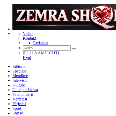
Video
Kontakt
Redaksia
[FULLNAME_CUT]
Hyni
Editorial
Speciale
Mendime
Intervista
Kulturë
Udhëpërshkrim
Faleminderit
Vërtetësi
Përjetësi
Sport
Shtesë