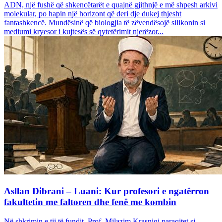
ADN, një fushë që shkencëtarët e quajnë gjithnjë e më shpesh arkivi
molekular, po hapin një horizont që deri dje dukej thjesht
fantashkencë. Mundësinë që biologjia të zëvendësojë silikonin si
mediumi kryesor i kujtesës së qytetërimit njerëzor...
Asllan Dibrani – Luani: Kur profesori e ngatërron
fakultetin me faltoren dhe fenë me kombin
Në shkrimin e tij të fundit, Prof. Milazim Krasniqi paraqitet si