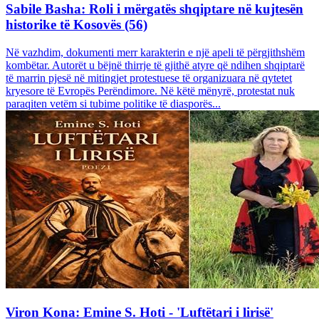
Sabile Basha: Roli i mërgatës shqiptare në kujtesën
historike të Kosovës (56)
Në vazhdim, dokumenti merr karakterin e një apeli të përgjithshëm
kombëtar. Autorët u bëjnë thirrje të gjithë atyre që ndihen shqiptarë
të marrin pjesë në mitingjet protestuese të organizuara në qytetet
kryesore të Evropës Perëndimore. Në këtë mënyrë, protestat nuk
paraqiten vetëm si tubime politike të diasporës...
Viron Kona: Emine S. Hoti - 'Luftëtari i lirisë'