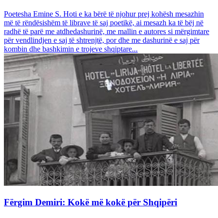
Poetesha Emine S. Hoti e ka bërë të njohur prej kohësh mesazhin
më të rëndësishëm të librave të saj poetikë, ai mesazh ka të bëj në
radhë të parë me atdhedashurinë, me mallin e autores si mërgimtare
për vendlindjen e saj të shtrenjtë, por dhe me dashurinë e saj për
kombin dhe bashkimin e trojeve shqiptare...
Fërgim Demiri: Kokë më kokë për Shqipëri