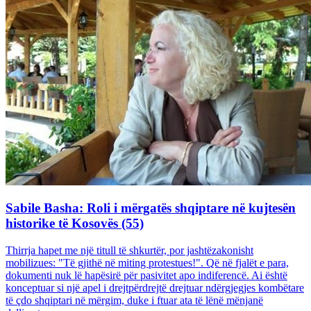
Sabile Basha: Roli i mërgatës shqiptare në kujtesën
historike të Kosovës (55)
Thirrja hapet me një titull të shkurtër, por jashtëzakonisht
mobilizues: "Të gjithë në miting protestues!". Që në fjalët e para,
dokumenti nuk lë hapësirë për pasivitet apo indiferencë. Ai është
konceptuar si një apel i drejtpërdrejtë drejtuar ndërgjegjes kombëtare
të çdo shqiptari në mërgim, duke i ftuar ata të lënë mënjanë