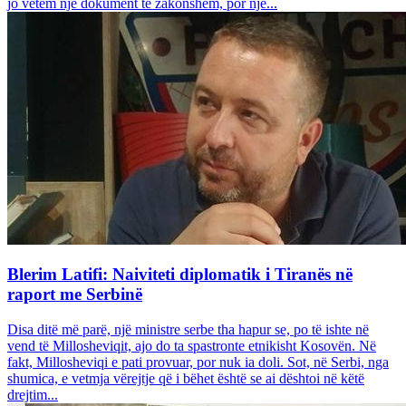
jo vetëm një dokument të zakonshëm, por një...
Blerim Latifi: Naiviteti diplomatik i Tiranës në
raport me Serbinë
Disa ditë më parë, një ministre serbe tha hapur se, po të ishte në
vend të Millosheviqit, ajo do ta spastronte etnikisht Kosovën. Në
fakt, Millosheviqi e pati provuar, por nuk ia doli. Sot, në Serbi, nga
shumica, e vetmja vërejtje që i bëhet është se ai dështoi në këtë
drejtim...