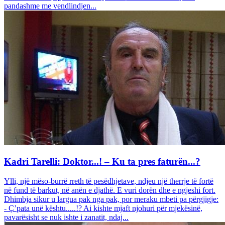
pandashme me vendlindjen...
Kadri Tarelli: Doktor...! – Ku ta pres faturën...?
Ylli, një mëso-burrë rreth të pesëdhjetave, ndjeu një therrje të fortë
në fund të barkut, në anën e djathë. E vuri dorën dhe e ngjeshi fort.
Dhimbja sikur u largua pak nga pak, por meraku mbeti pa përgjigje:
- Ç’pata unë kështu.....!? Ai kishte mjaft njohuri për mjekësinë,
pavarësisht se nuk ishte i zanatit, ndaj...