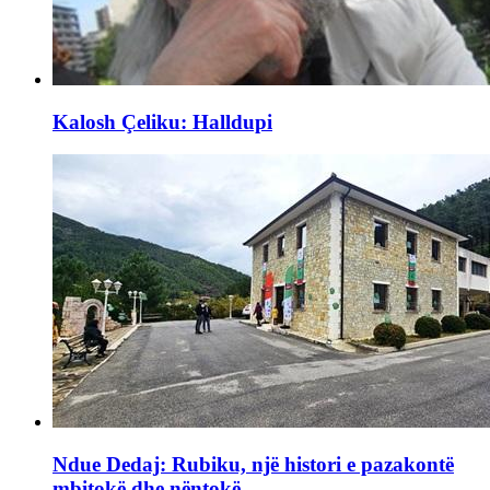
Kalosh Çeliku: Halldupi
Ndue Dedaj: Rubiku, një histori e pazakontë
mbitokë dhe nëntokë