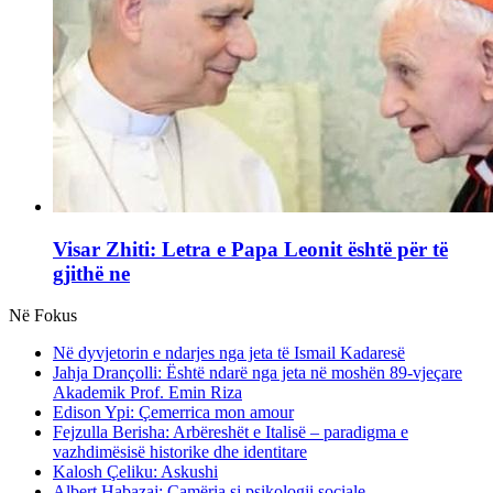
Visar Zhiti: Letra e Papa Leonit është për të
gjithë ne
Në Fokus
Në dyvjetorin e ndarjes nga jeta të Ismail Kadaresë
Jahja Drançolli: Është ndarë nga jeta në moshën 89-vjeçare
Akademik Prof. Emin Riza
Edison Ypi: Çemerrica mon amour
Fejzulla Berisha: Arbëreshët e Italisë – paradigma e
vazhdimësisë historike dhe identitare
Kalosh Çeliku: Askushi
Albert Habazaj: Çamëria si psikologji sociale