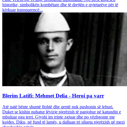
historike, simbolikën kombëtare dhe të drejtën e qytetarëve për të
kërkuar transparencë...
Blerim Latifi: Mehmet Delia - Heroi pa varr
Atë natë bënte shumë ftohtë dhe qentë nuk pushonin së lehuri.
Duket se kishin nuhatur lëvizje njerëzish të panjohur në katundin e
mbuluar nga terri. Gjyshi im rrinte zgjuar dhe po vëzhgonte me
kujdes. Diku, në fund të lamës, u dalluan tri silueta njerëzish që mezi