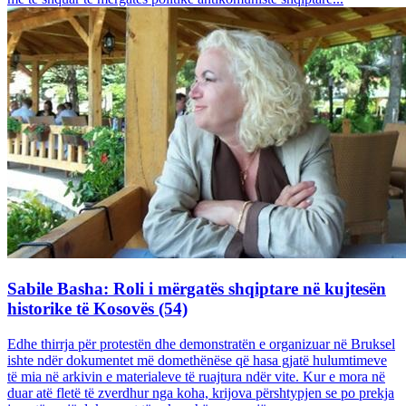
Sabile Basha: Roli i mërgatës shqiptare në kujtesën
historike të Kosovës (54)
Edhe thirrja për protestën dhe demonstratën e organizuar në Bruksel
ishte ndër dokumentet më domethënëse që hasa gjatë hulumtimeve
të mia në arkivin e materialeve të ruajtura ndër vite. Kur e mora në
duar atë fletë të zverdhur nga koha, krijova përshtypjen se po prekja