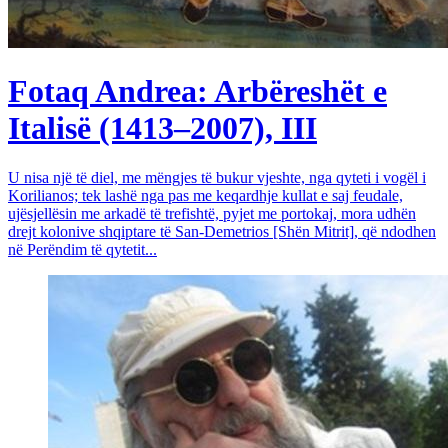
Fotaq Andrea: Arbëreshët e
Italisë (1413–2007), III
U nisa një të diel, me mëngjes të bukur vjeshte, nga qyteti i vogël i
Korilianos; tek lashë nga pas me keqardhje kullat e saj feudale,
ujësjellësin me arkadë të trefishtë, pyjet me portokaj, mora udhën
drejt kolonive shqiptare të San-Demetrios [Shën Mitrit], që ndodhen
në Perëndim të qytetit...