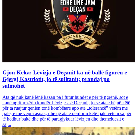
Gjon Keka: Lëvizja e Deçanit ka në ballë figurën e
Gjergj Kastriotit, jo të sulltanit; prandaj po
sulmohet
Ata që nuk kanë lënë kazan pa i futur hundët e për të ngrënë, sot e
kanë ngritur zërin kundër Lëvizjes së Deçanit, jo se ata e bëjnë këtë
për ta ruajtur qenien tonë kombëtare apo atë „tolerancë" vetëm me
fjalë, e me vepra aspak, dhe që ata e përdorin këtë fjalë vetëm sa për
të hedhur baltë dhe për të paragjykuar lëvizjen dhe themeluesit e
saj...