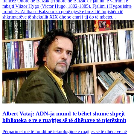
francez Onore dë Balzak (Honoré de Balzac). Fjalimin e varrimit e
mbajti Viktor Hygo (Victor Hugo, 1802-1885). Fjalimi i Hygos ishte
tronditës. Ai tha se Balzaku ka qenë pjesë e brezit të fuqishëm të
shkrimtarëve të shekullit XIX dhe se emri i tij do të mbetet...
Albert Vataj: ADN-ja mund të bëhet shumë shpejt
biblioteka e re e ruajtjes së të dhënave të njerëzimit
Përparimet më të fundit në teknologjinë e ruajtjes së të dhënave në