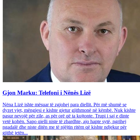
Gjon Marku: Telefoni i Nënës Lizë
Nëna Lizë ishte mësuar të zgjohej para diellit. Për më shumë se
dyzet vjet, mëngjesi e kishte gjetur gjithmonë në këmbë. Nuk kishte
pasur nevojë për zile, as për orë që ta kujtonte. Trupi i saj e dinte
vetë kohën. Sapo qielli niste të zbardhte, ajo hapte sytë, ngrihej
ngadalë dhe niste ditën me të njëjtin ritëm që kishte ndjekur për
gjithë jetën...