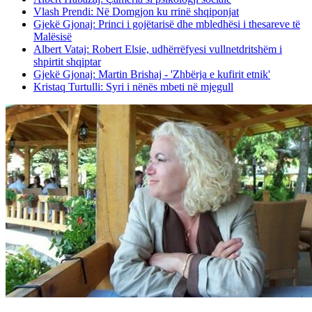
Vlash Prendi: Në Domgjon ku rrinë shqiponjat
Gjekë Gjonaj: Princi i gojëtarisë dhe mbledhësi i thesareve të
Malësisë
Albert Vataj: Robert Elsie, udhërrëfyesi vullnetdritshëm i
shpirtit shqiptar
Gjekë Gjonaj: Martin Brishaj - 'Zhbërja e kufirit etnik'
Kristaq Turtulli: Syri i nënës mbeti në mjegull