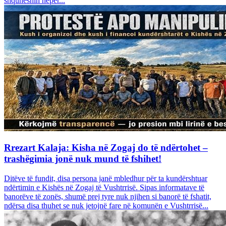
shquheshin nëpër...
Rrezart Kalaja: Kisha në Zogaj do të ndërtohet –
trashëgimia jonë nuk mund të fshihet!
Ditëve të fundit, disa persona janë mbledhur për ta kundërshtuar
ndërtimin e Kishës në Zogaj të Vushtrrisë. Sipas informatave të
banorëve të zonës, shumë prej tyre nuk njihen si banorë të fshatit,
ndërsa disa thuhet se nuk jetojnë fare në komunën e Vushtrrisë...