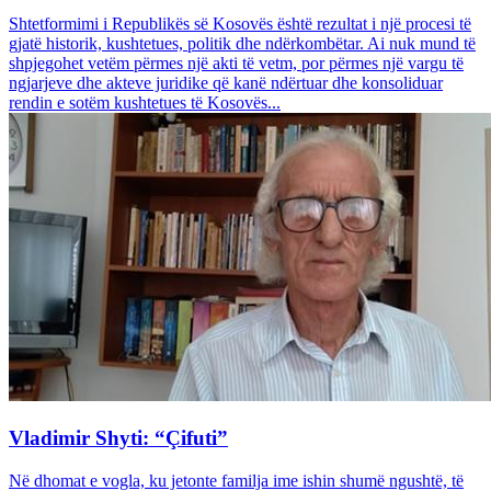
Shtetformimi i Republikës së Kosovës është rezultat i një procesi të
gjatë historik, kushtetues, politik dhe ndërkombëtar. Ai nuk mund të
shpjegohet vetëm përmes një akti të vetm, por përmes një vargu të
ngjarjeve dhe akteve juridike që kanë ndërtuar dhe konsoliduar
rendin e sotëm kushtetues të Kosovës...
Vladimir Shyti: “Çifuti”
Në dhomat e vogla, ku jetonte familja ime ishin shumë ngushtë, të