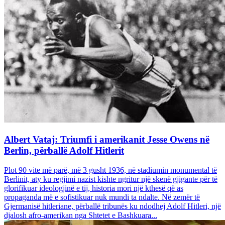
Albert Vataj: Triumfi i amerikanit Jesse Owens në
Berlin, përballë Adolf Hitlerit
Plot 90 vite më parë, më 3 gusht 1936, në stadiumin monumental të
Berlinit, aty ku regjimi nazist kishte ngritur një skenë gjigante për të
glorifikuar ideologjinë e tij, historia mori një kthesë që as
propaganda më e sofistikuar nuk mundi ta ndalte. Në zemër të
Gjermanisë hitleriane, përballë tribunës ku ndodhej Adolf Hitleri, një
djalosh afro-amerikan nga Shtetet e Bashkuara...