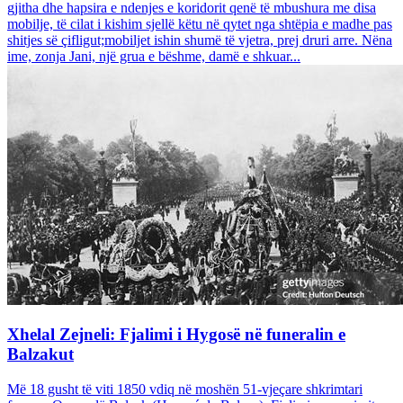
gjitha dhe hapsira e ndenjes e koridorit qenë të mbushura me disa
mobilje, të cilat i kishim sjellë këtu në qytet nga shtëpia e madhe pas
shitjes së çifligut;mobiljet ishin shumë të vjetra, prej druri arre. Nëna
ime, zonja Jani, një grua e bëshme, damë e shkuar...
Xhelal Zejneli: Fjalimi i Hygosë në funeralin e
Balzakut
Më 18 gusht të viti 1850 vdiq në moshën 51-vjeçare shkrimtari