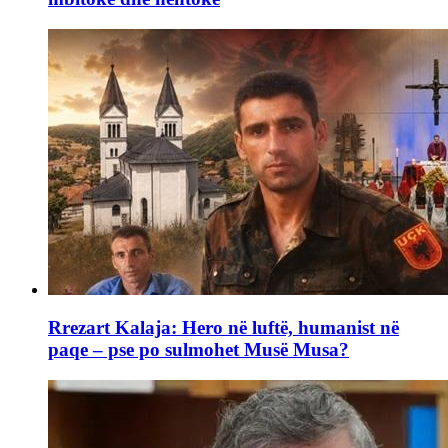
Rrezart Kalaja: Hero në luftë, humanist në
paqe – pse po sulmohet Musë Musa?