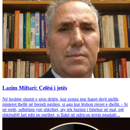
Lazim Miftari: Çelësi i jetës
Në heshtje shpirti e gjen dritën, kur zemra ime hapet drejt qiellit,
misteret thellë në brendi ngriten, si agu kur lëshon rrezet e diellit. - Si
në rreth, udhëtimi ynë shkrihet, aty tek burimi i fshehur në mal, një
shkëndijë lart mbi ne ngrihet, si flakë që ndriçon terrin ngadalë...