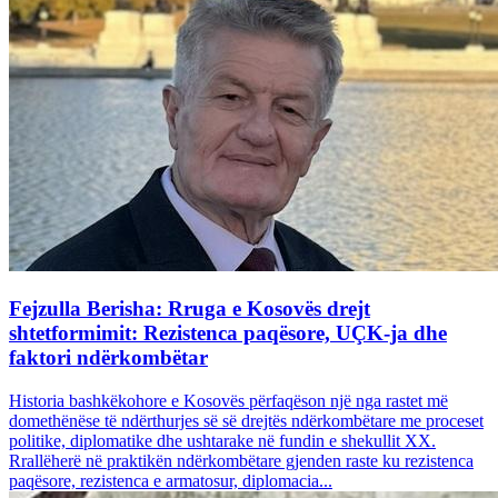
Fejzulla Berisha: Rruga e Kosovës drejt
shtetformimit: Rezistenca paqësore, UÇK-ja dhe
faktori ndërkombëtar
Historia bashkëkohore e Kosovës përfaqëson një nga rastet më
domethënëse të ndërthurjes së së drejtës ndërkombëtare me proceset
politike, diplomatike dhe ushtarake në fundin e shekullit XX.
Rrallëherë në praktikën ndërkombëtare gjenden raste ku rezistenca
paqësore, rezistenca e armatosur, diplomacia...