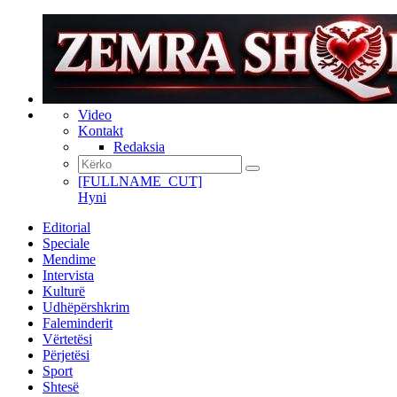
Video
Kontakt
Redaksia
[FULLNAME_CUT]
Hyni
Editorial
Speciale
Mendime
Intervista
Kulturë
Udhëpërshkrim
Faleminderit
Vërtetësi
Përjetësi
Sport
Shtesë