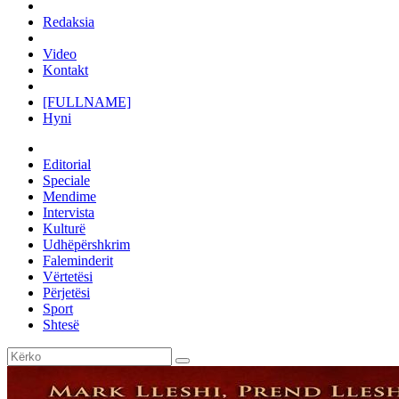
Redaksia
Video
Kontakt
[FULLNAME]
Hyni
Editorial
Speciale
Mendime
Intervista
Kulturë
Udhëpërshkrim
Faleminderit
Vërtetësi
Përjetësi
Sport
Shtesë