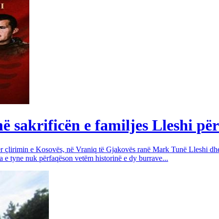
sakrificën e familjes Lleshi për
për çlirimin e Kosovës, në Vraniq të Gjakovës ranë Mark Tunë Lleshi dh
a e tyne nuk përfaqëson vetëm historinë e dy burrave...