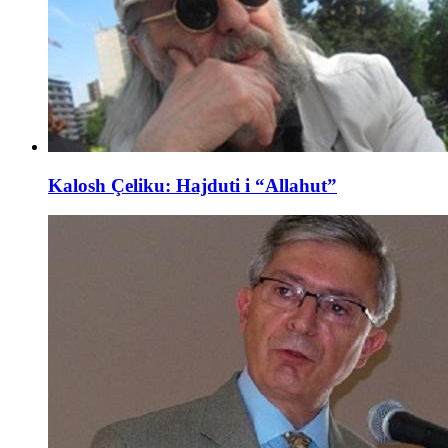
Kalosh Çeliku: Hajduti i “Allahut”