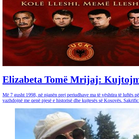
Elizabeta Tomë Mrijaj: Kujtojmë 
Më 7 gusht 1998, në njanën prej periudhave ma të vështira të luftës 
vazhdojnë me qenë pjesë e historisë dhe kujtesës së Kosovës. Sakrific