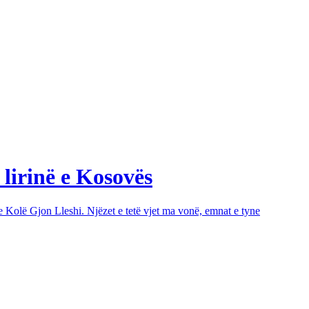
 lirinë e Kosovës
e Kolë Gjon Lleshi. Njëzet e tetë vjet ma vonë, emnat e tyne