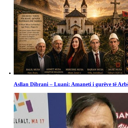
Asllan Dibrani – Luani: Amaneti i gurëve të Arbë