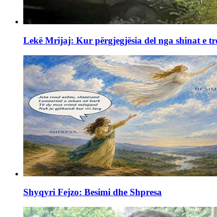
Lekë Mrijaj: Kur përgjegjësia del nga shinat e tr
Shyqyri Fejzo: Besimi dhe Shpresa