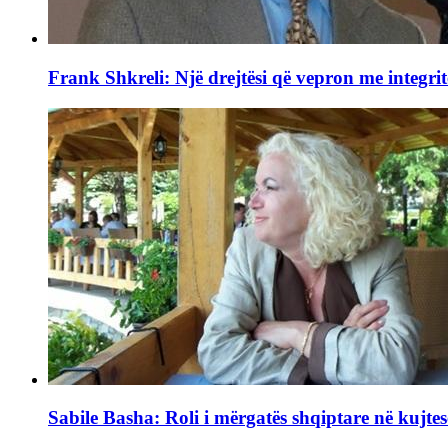
Frank Shkreli: Një drejtësi që vepron me integrit
Sabile Basha: Roli i mërgatës shqiptare në kujtes