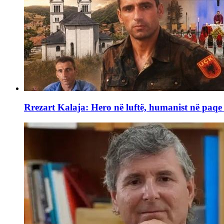
Rrezart Kalaja: Hero në luftë, humanist në paq