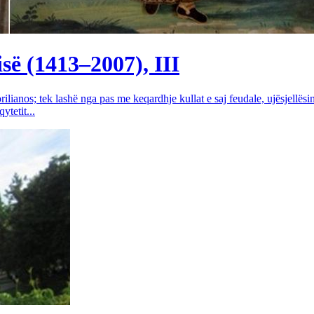
së (1413–2007), III
rilianos; tek lashë nga pas me keqardhje kullat e saj feudale, ujësjellës
tetit...