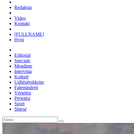
Redaksia
Video
Kontakt
[FULLNAME]
Hyni
Editorial
Speciale
Mendime
Intervista
Kulturë
Udhëpërshkrim
Faleminderit
Vërtetësi
Përjetësi
Sport
Shtesë