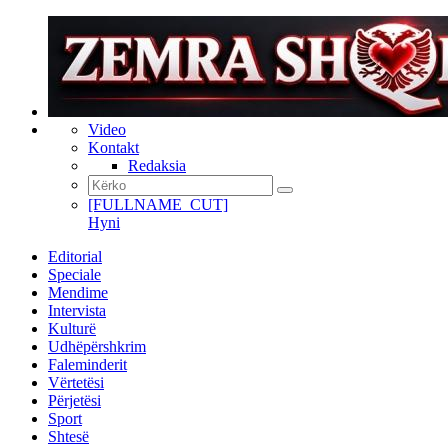
Video
Kontakt
Redaksia
[FULLNAME_CUT]
Hyni
Editorial
Speciale
Mendime
Intervista
Kulturë
Udhëpërshkrim
Faleminderit
Vërtetësi
Përjetësi
Sport
Shtesë