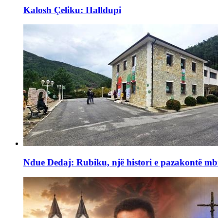
Kalosh Çeliku: Halldupi
Ndue Dedaj: Rubiku, një histori e pazakontë mb