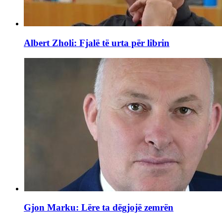
Albert Zholi: Fjalë të urta për librin
Gjon Marku: Lëre ta dëgjojë zemrën