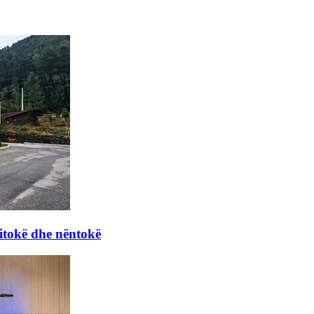
itokë dhe nëntokë