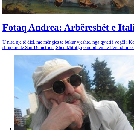
Fotaq Andrea: Arbëreshët e Itali
U nisa një të diel, me mëngjes të bukur vjeshte, nga qyteti i vogël i Ko
shqiptare të San-Demetrios [Shën Mitrit], që ndodhen në Perëndim të qy