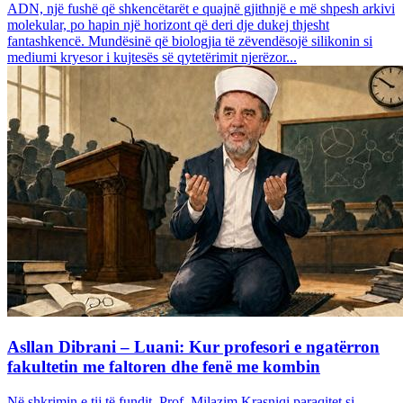
ADN, një fushë që shkencëtarët e quajnë gjithnjë e më shpesh arkivi
molekular, po hapin një horizont që deri dje dukej thjesht
fantashkencë. Mundësinë që biologjia të zëvendësojë silikonin si
mediumi kryesor i kujtesës së qytetërimit njerëzor...
Asllan Dibrani – Luani: Kur profesori e ngatërron
fakultetin me faltoren dhe fenë me kombin
Në shkrimin e tij të fundit, Prof. Milazim Krasniqi paraqitet si