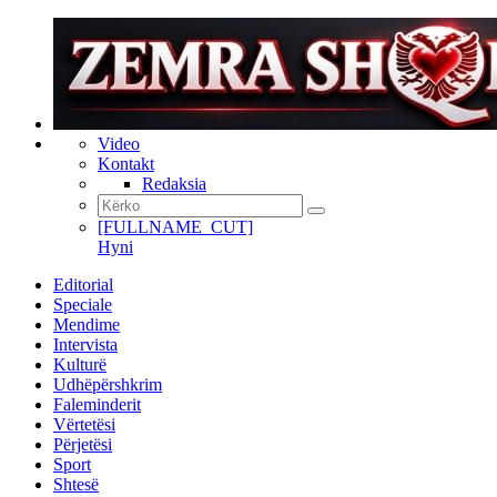
Video
Kontakt
Redaksia
[FULLNAME_CUT]
Hyni
Editorial
Speciale
Mendime
Intervista
Kulturë
Udhëpërshkrim
Faleminderit
Vërtetësi
Përjetësi
Sport
Shtesë