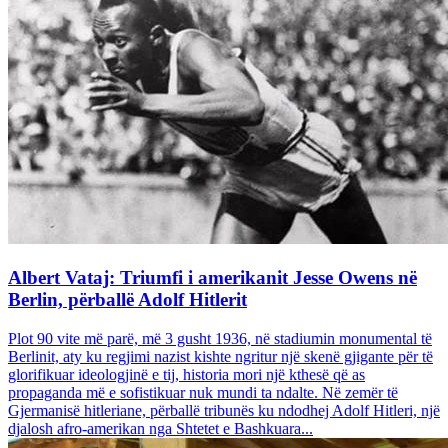
Albert Vataj: Triumfi i amerikanit Jesse Owens në
Berlin, përballë Adolf Hitlerit
Plot 90 vite më parë, më 3 gusht 1936, në stadiumin monumental të
Berlinit, aty ku regjimi nazist kishte ngritur një skenë gjigante për të
glorifikuar ideologjinë e tij, historia mori një kthesë që as
propaganda më e sofistikuar nuk mundi ta ndalte. Në zemër të
Gjermanisë hitleriane, përballë tribunës ku ndodhej Adolf Hitleri, një
djalosh afro-amerikan nga Shtetet e Bashkuara...