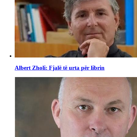
Albert Zholi: Fjalë të urta për librin