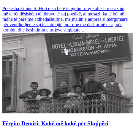
Poetesha Emine S. Hoti e ka bërë të njohur prej kohësh mesazhin
më të rëndësishëm të librave të saj poetikë, ai mesazh ka të bëj në
radhë të parë me atdhedashurinë, me mallin e autores si mërgimtare
për vendlindjen e saj të shtrenjtë, por dhe me dashurinë e saj për
kombin dhe bashkimin e trojeve shqiptare...
Fërgim Demiri: Kokë më kokë për Shqipëri