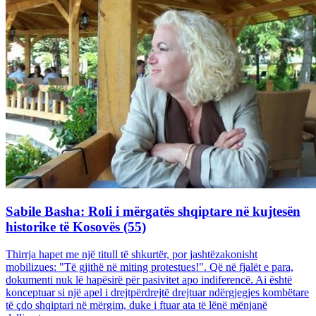
Sabile Basha: Roli i mërgatës shqiptare në kujtesën
historike të Kosovës (55)
Thirrja hapet me një titull të shkurtër, por jashtëzakonisht
mobilizues: "Të gjithë në miting protestues!". Që në fjalët e para,
dokumenti nuk lë hapësirë për pasivitet apo indiferencë. Ai është
konceptuar si një apel i drejtpërdrejtë drejtuar ndërgjegjes kombëtare
të çdo shqiptari në mërgim, duke i ftuar ata të lënë mënjanë