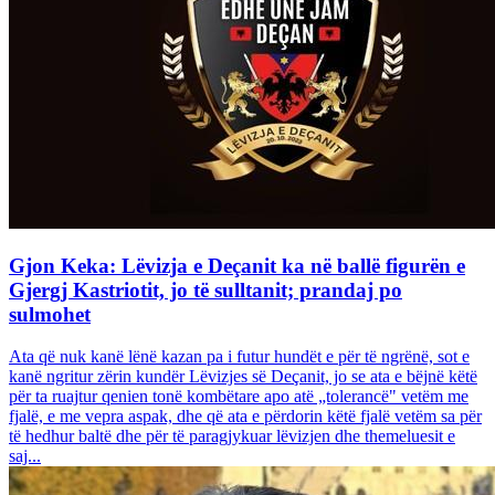
Gjon Keka: Lëvizja e Deçanit ka në ballë figurën e
Gjergj Kastriotit, jo të sulltanit; prandaj po
sulmohet
Ata që nuk kanë lënë kazan pa i futur hundët e për të ngrënë, sot e
kanë ngritur zërin kundër Lëvizjes së Deçanit, jo se ata e bëjnë këtë
për ta ruajtur qenien tonë kombëtare apo atë „tolerancë" vetëm me
fjalë, e me vepra aspak, dhe që ata e përdorin këtë fjalë vetëm sa për
të hedhur baltë dhe për të paragjykuar lëvizjen dhe themeluesit e
saj...