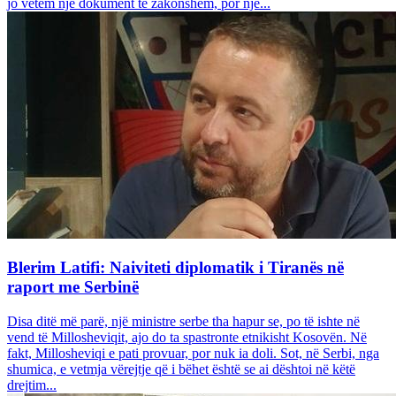
jo vetëm një dokument të zakonshëm, por një...
Blerim Latifi: Naiviteti diplomatik i Tiranës në
raport me Serbinë
Disa ditë më parë, një ministre serbe tha hapur se, po të ishte në
vend të Millosheviqit, ajo do ta spastronte etnikisht Kosovën. Në
fakt, Millosheviqi e pati provuar, por nuk ia doli. Sot, në Serbi, nga
shumica, e vetmja vërejtje që i bëhet është se ai dështoi në këtë
drejtim...