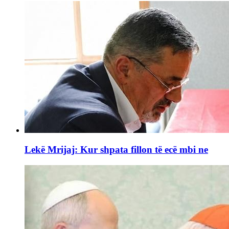
Lekë Mrijaj: Kur shpata fillon të ecë mbi ne