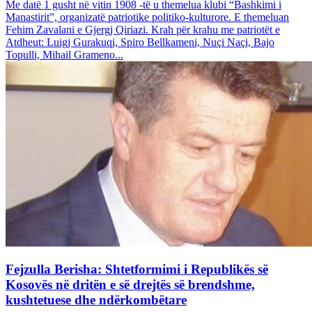
Me datë 1 gusht në vitin 1908 -të u themelua klubi “Bashkimi i
Manastirit”, organizatë patriotike politiko-kulturore. E themeluan
Fehim Zavalani e Gjergj Qiriazi. Krah për krahu me patriotët e
Atdheut: Luigj Gurakuqi, Spiro Bellkameni, Nuçi Naçi, Bajo
Topulli, Mihail Grameno...
Fejzulla Berisha: Shtetformimi i Republikës së
Kosovës në dritën e së drejtës së brendshme,
kushtetuese dhe ndërkombëtare