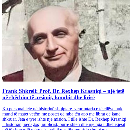
Frank Shkreli: Prof. Dr. Rexhep Krasniqi – një jetë
në shërbim të arsimit, kombit dhe lirisë
Ka personalitete në historinë shqiptare, veprimtaria e të cilëve nuk
mund të matet vetëm me postet që mbajtën apo me librat që kanë
shkruar. Jeta e tyre ishte një mision. I tillë ishte Dr. Rexhep Krasniqi
– historian, pedagog, publicist, burrë shteti dhe një nga udhëheqësit
më të shquar të mërgatës politike antikomuniste shqiptare...