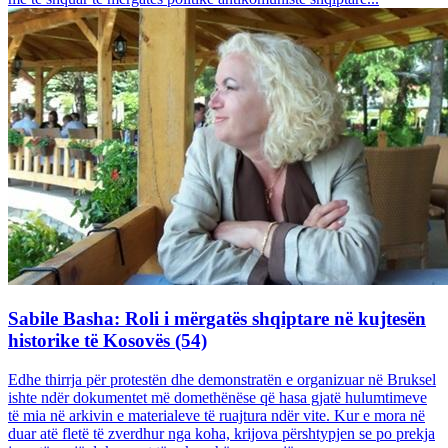
Sabile Basha: Roli i mërgatës shqiptare në kujtesën
historike të Kosovës (54)
Edhe thirrja për protestën dhe demonstratën e organizuar në Bruksel
ishte ndër dokumentet më domethënëse që hasa gjatë hulumtimeve
të mia në arkivin e materialeve të ruajtura ndër vite. Kur e mora në
duar atë fletë të zverdhur nga koha, krijova përshtypjen se po prekja