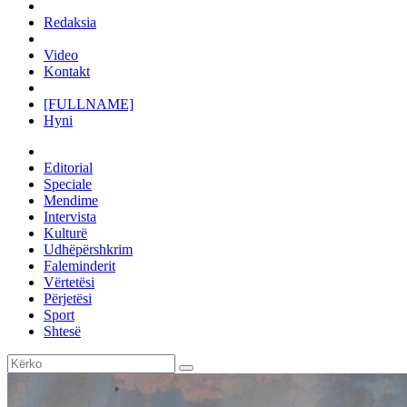
Redaksia
Video
Kontakt
[FULLNAME]
Hyni
Editorial
Speciale
Mendime
Intervista
Kulturë
Udhëpërshkrim
Faleminderit
Vërtetësi
Përjetësi
Sport
Shtesë