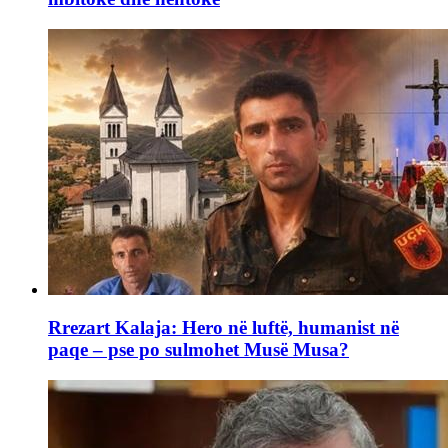
Rrezart Kalaja: Hero në luftë, humanist në
paqe – pse po sulmohet Musë Musa?