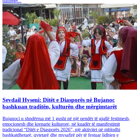
dallimet...
Sevdail Hyseni: Ditët e Diasporës në Bujanoc
bashkuan traditën, kulturën dhe mërgimtarët
Bujanoci u shndërrua më 1 gusht në një qendër të gjallë festimesh,
emocionesh dhe krenarie kulturore, në kuadër të manifestimit
tradicional “Ditët e Diasporës 2026”, një aktivitet që mblodhi
bashkatdhetarë, qytetarë dhe mysafirë për të festuar lidhjen e