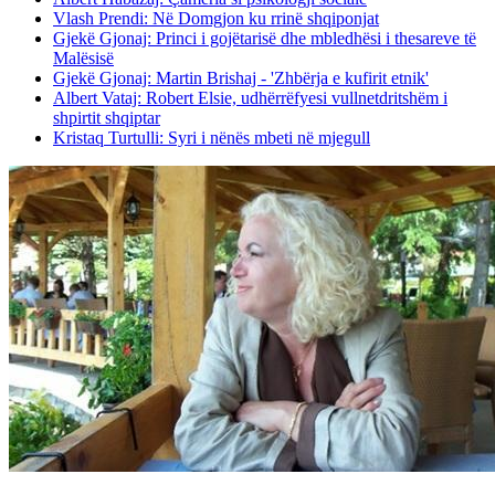
Vlash Prendi: Në Domgjon ku rrinë shqiponjat
Gjekë Gjonaj: Princi i gojëtarisë dhe mbledhësi i thesareve të
Malësisë
Gjekë Gjonaj: Martin Brishaj - 'Zhbërja e kufirit etnik'
Albert Vataj: Robert Elsie, udhërrëfyesi vullnetdritshëm i
shpirtit shqiptar
Kristaq Turtulli: Syri i nënës mbeti në mjegull