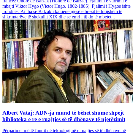
francez Onore dë Balzak (Honoré de Balzac). Fjalimin e varrimit e
mbajti Viktor Hygo (Victor Hugo, 1802-1885). Fjalimi i Hygos ishte
tronditës. Ai tha se Balzaku ka qenë pjesë e brezit të fuqishëm të
shkrimtarëve të shekullit XIX dhe se emri i tij do të mbetet...
Albert Vataj: ADN-ja mund të bëhet shumë shpejt
biblioteka e re e ruajtjes së të dhënave të njerëzimit
Përparimet më të fundit në teknologjinë e ruajtjes së të dhënave në