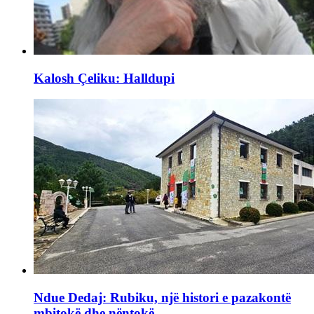
Kalosh Çeliku: Halldupi
Ndue Dedaj: Rubiku, një histori e pazakontë
mbitokë dhe nëntokë