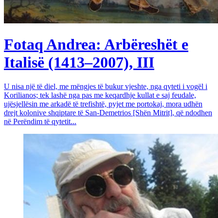
Fotaq Andrea: Arbëreshët e
Italisë (1413–2007), III
U nisa një të diel, me mëngjes të bukur vjeshte, nga qyteti i vogël i
Korilianos; tek lashë nga pas me keqardhje kullat e saj feudale,
ujësjellësin me arkadë të trefishtë, pyjet me portokaj, mora udhën
drejt kolonive shqiptare të San-Demetrios [Shën Mitrit], që ndodhen
në Perëndim të qytetit...