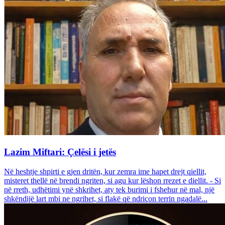
Lazim Miftari: Çelësi i jetës
Në heshtje shpirti e gjen dritën, kur zemra ime hapet drejt qiellit,
misteret thellë në brendi ngriten, si agu kur lëshon rrezet e diellit. - Si
në rreth, udhëtimi ynë shkrihet, aty tek burimi i fshehur në mal, një
shkëndijë lart mbi ne ngrihet, si flakë që ndriçon terrin ngadalë...