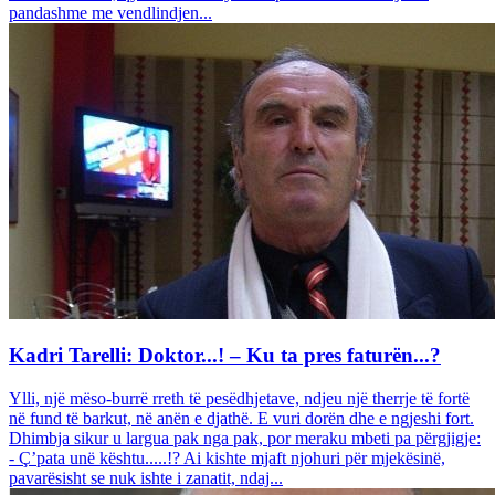
pandashme me vendlindjen...
Kadri Tarelli: Doktor...! – Ku ta pres faturën...?
Ylli, një mëso-burrë rreth të pesëdhjetave, ndjeu një therrje të fortë
në fund të barkut, në anën e djathë. E vuri dorën dhe e ngjeshi fort.
Dhimbja sikur u largua pak nga pak, por meraku mbeti pa përgjigje:
- Ç’pata unë kështu.....!? Ai kishte mjaft njohuri për mjekësinë,
pavarësisht se nuk ishte i zanatit, ndaj...