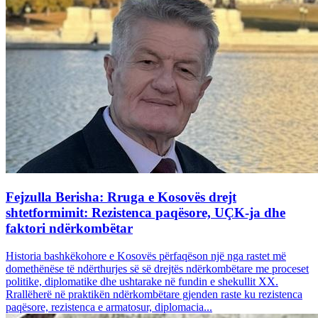
Fejzulla Berisha: Rruga e Kosovës drejt
shtetformimit: Rezistenca paqësore, UÇK-ja dhe
faktori ndërkombëtar
Historia bashkëkohore e Kosovës përfaqëson një nga rastet më
domethënëse të ndërthurjes së së drejtës ndërkombëtare me proceset
politike, diplomatike dhe ushtarake në fundin e shekullit XX.
Rrallëherë në praktikën ndërkombëtare gjenden raste ku rezistenca
paqësore, rezistenca e armatosur, diplomacia...