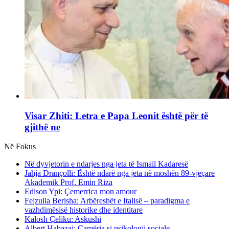
Visar Zhiti: Letra e Papa Leonit është për të
gjithë ne
Në Fokus
Në dyvjetorin e ndarjes nga jeta të Ismail Kadaresë
Jahja Drançolli: Është ndarë nga jeta në moshën 89-vjeçare
Akademik Prof. Emin Riza
Edison Ypi: Çemerrica mon amour
Fejzulla Berisha: Arbëreshët e Italisë – paradigma e
vazhdimësisë historike dhe identitare
Kalosh Çeliku: Askushi
Albert Habazaj: Çamëria si psikologji sociale