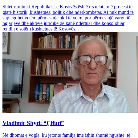
Shtetformimi i Republikës së Kosovës është rezultat i një procesi të
gjatë historik, kushtetues, politik dhe ndërkombëtar. Ai nuk mund të
shpjegohet vetëm përmes një akti të vetm, por përmes një vargu të
ngjarjeve dhe akteve juridike që kanë ndërtuar dhe konsoliduar
rendin e sotëm kushtetues të Kosovës...
Vladimir Shyti: “Çifuti”
Në dhomat e vogla, ku jetonte familja ime ishin shumë ngushtë, të