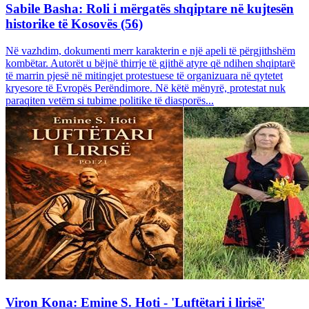
Sabile Basha: Roli i mërgatës shqiptare në kujtesën
historike të Kosovës (56)
Në vazhdim, dokumenti merr karakterin e një apeli të përgjithshëm
kombëtar. Autorët u bëjnë thirrje të gjithë atyre që ndihen shqiptarë
të marrin pjesë në mitingjet protestuese të organizuara në qytetet
kryesore të Evropës Perëndimore. Në këtë mënyrë, protestat nuk
paraqiten vetëm si tubime politike të diasporës...
Viron Kona: Emine S. Hoti - 'Luftëtari i lirisë'