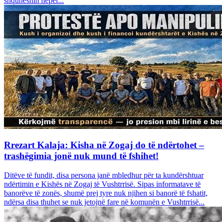
shquheshin nëpër...
Rrezart Kalaja: Kisha në Zogaj do të ndërtohet –
trashëgimia jonë nuk mund të fshihet!
Ditëve të fundit, disa persona janë mbledhur për ta kundërshtuar
ndërtimin e Kishës në Zogaj të Vushtrrisë. Sipas informatave të
banorëve të zonës, shumë prej tyre nuk njihen si banorë të fshatit,
ndërsa disa thuhet se nuk jetojnë fare në komunën e Vushtrrisë...