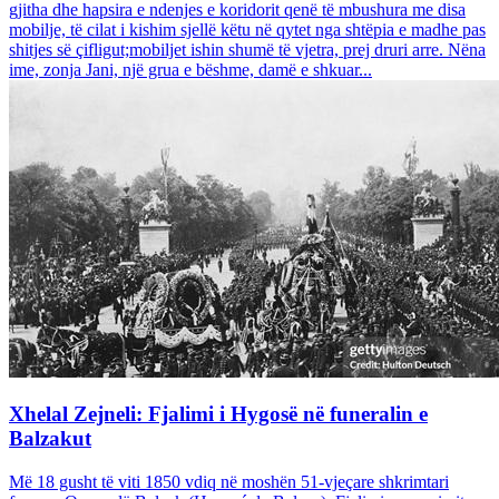
gjitha dhe hapsira e ndenjes e koridorit qenë të mbushura me disa
mobilje, të cilat i kishim sjellë këtu në qytet nga shtëpia e madhe pas
shitjes së çifligut;mobiljet ishin shumë të vjetra, prej druri arre. Nëna
ime, zonja Jani, një grua e bëshme, damë e shkuar...
Xhelal Zejneli: Fjalimi i Hygosë në funeralin e
Balzakut
Më 18 gusht të viti 1850 vdiq në moshën 51-vjeçare shkrimtari