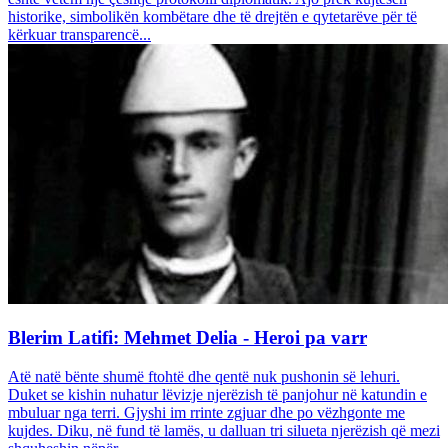
historike, simbolikën kombëtare dhe të drejtën e qytetarëve për të
kërkuar transparencë...
Blerim Latifi: Mehmet Delia - Heroi pa varr
Atë natë bënte shumë ftohtë dhe qentë nuk pushonin së lehuri.
Duket se kishin nuhatur lëvizje njerëzish të panjohur në katundin e
mbuluar nga terri. Gjyshi im rrinte zgjuar dhe po vëzhgonte me
kujdes. Diku, në fund të lamës, u dalluan tri silueta njerëzish që mezi