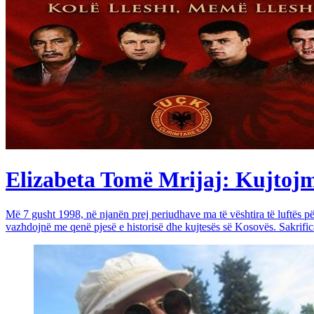
Elizabeta Tomë Mrijaj: Kujtojmë 
Më 7 gusht 1998, në njanën prej periudhave ma të vështira të luftës 
vazhdojnë me qenë pjesë e historisë dhe kujtesës së Kosovës. Sakrific