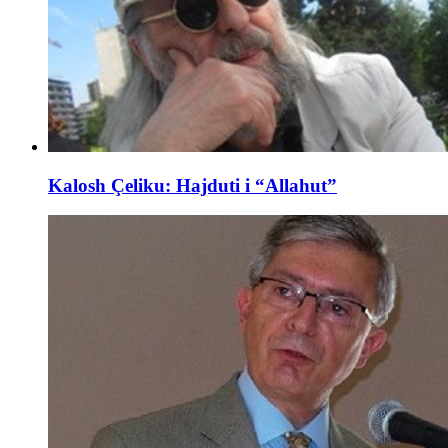
Kalosh Çeliku: Hajduti i “Allahut”