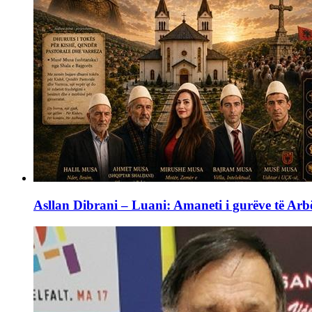
Asllan Dibrani – Luani: Amaneti i gurëve të Arbë