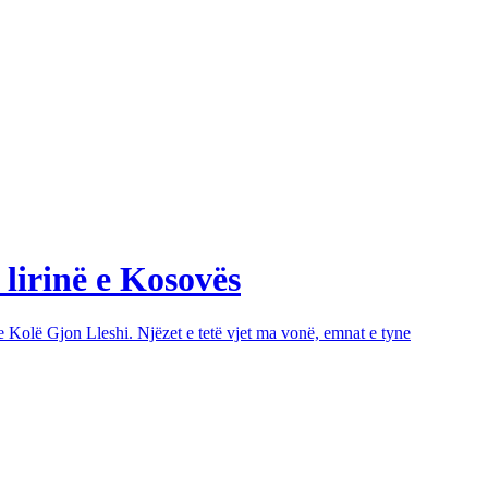
 lirinë e Kosovës
e Kolë Gjon Lleshi. Njëzet e tetë vjet ma vonë, emnat e tyne