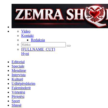
Video
Kontakt
Redaksia
[FULLNAME_CUT]
Hyni
Editorial
Speciale
Mendime
Intervista
Kulturë
Udhëpërshkrim
Faleminderit
Vërtetësi
Përjetësi
Sport
Shtesë