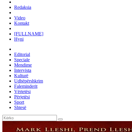
Redaksia
Video
Kontakt
[FULLNAME]
Hyni
Editorial
Speciale
Mendime
Intervista
Kulturë
Udhëpërshkrim
Faleminderit
Vërtetësi
Përjetësi
Sport
Shtesë