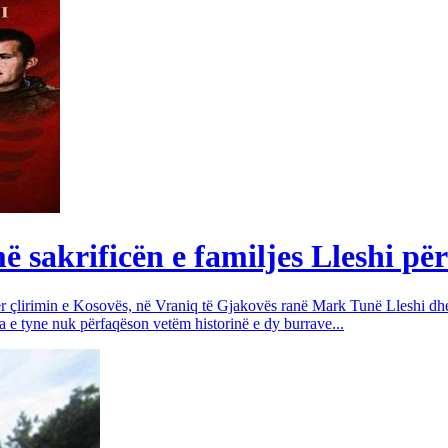
sakrificën e familjes Lleshi për
për çlirimin e Kosovës, në Vraniq të Gjakovës ranë Mark Tunë Lleshi dh
a e tyne nuk përfaqëson vetëm historinë e dy burrave...