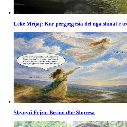
Lekë Mrijaj: Kur përgjegjësia del nga shinat e tr
Shyqyri Fejzo: Besimi dhe Shpresa