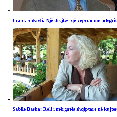
Frank Shkreli: Një drejtësi që vepron me integrit
Sabile Basha: Roli i mërgatës shqiptare në kujtes