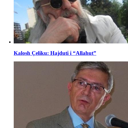
Kalosh Çeliku: Hajduti i “Allahut”