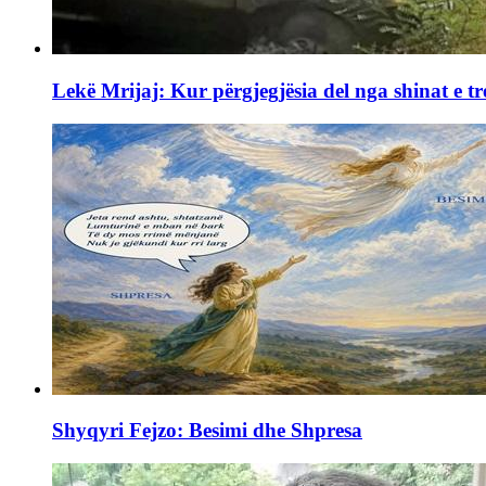
Lekë Mrijaj: Kur përgjegjësia del nga shinat e tr
Shyqyri Fejzo: Besimi dhe Shpresa