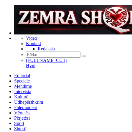
Video
Kontakt
Redaksia
[FULLNAME_CUT]
Hyni
Editorial
Speciale
Mendime
Intervista
Kulturë
Udhëpërshkrim
Faleminderit
Vërtetësi
Përjetësi
Sport
Shtesë