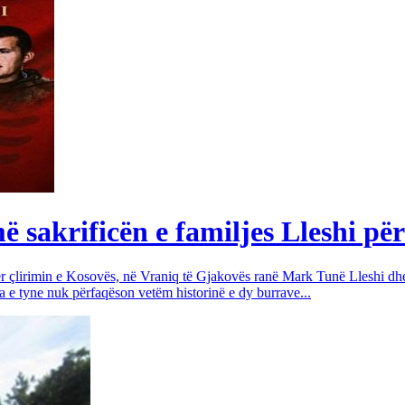
sakrificën e familjes Lleshi për
për çlirimin e Kosovës, në Vraniq të Gjakovës ranë Mark Tunë Lleshi dh
a e tyne nuk përfaqëson vetëm historinë e dy burrave...