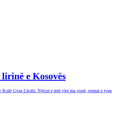
 lirinë e Kosovës
e Kolë Gjon Lleshi. Njëzet e tetë vjet ma vonë, emnat e tyne