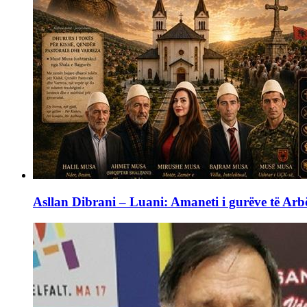
Asllan Dibrani – Luani: Amaneti i gurëve të Arbë