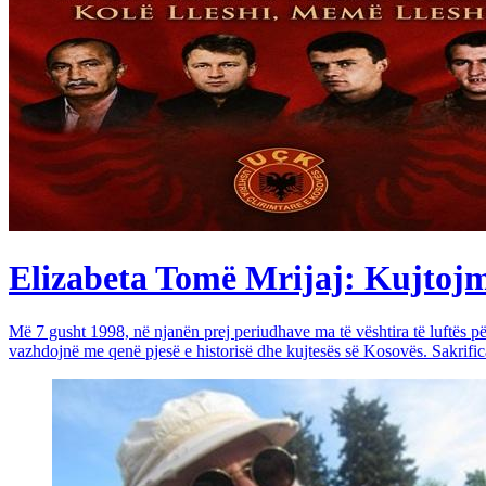
Elizabeta Tomë Mrijaj: Kujtojmë 
Më 7 gusht 1998, në njanën prej periudhave ma të vështira të luftës 
vazhdojnë me qenë pjesë e historisë dhe kujtesës së Kosovës. Sakrific