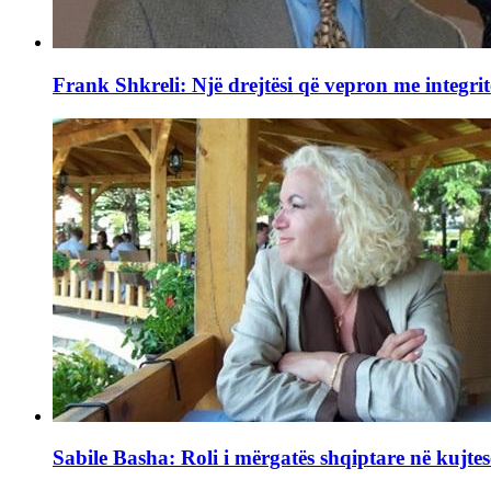
Frank Shkreli: Një drejtësi që vepron me integrit
Sabile Basha: Roli i mërgatës shqiptare në kujtes