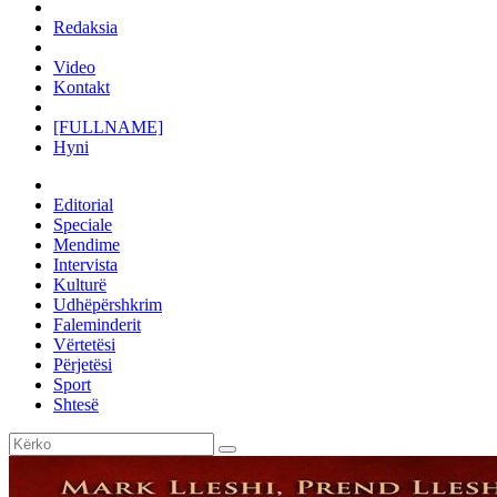
Redaksia
Video
Kontakt
[FULLNAME]
Hyni
Editorial
Speciale
Mendime
Intervista
Kulturë
Udhëpërshkrim
Faleminderit
Vërtetësi
Përjetësi
Sport
Shtesë