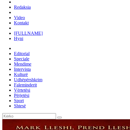
Redaksia
Video
Kontakt
[FULLNAME]
Hyni
Editorial
Speciale
Mendime
Intervista
Kulturë
Udhëpërshkrim
Faleminderit
Vërtetësi
Përjetësi
Sport
Shtesë