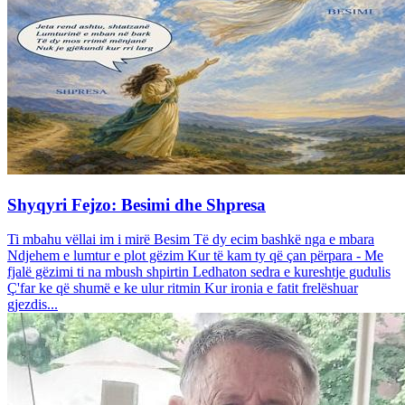
Shyqyri Fejzo: Besimi dhe Shpresa
Ti mbahu vëllai im i mirë Besim Të dy ecim bashkë nga e mbara
Ndjehem e lumtur e plot gëzim Kur të kam ty që çan përpara - Me
fjalë gëzimi ti na mbush shpirtin Ledhaton sedra e kureshtje gudulis
Ç'far ke që shumë e ke ulur ritmin Kur ironia e fatit frelëshuar
gjezdis...