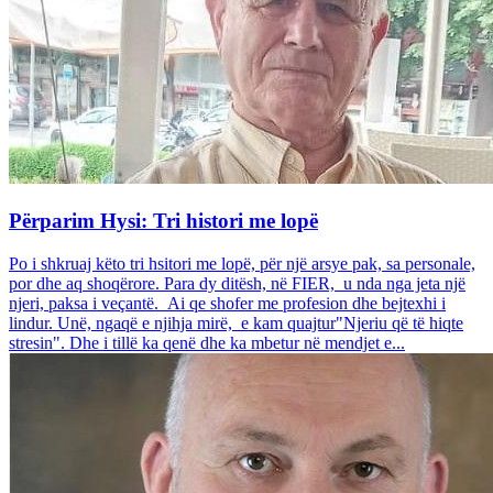
Përparim Hysi: Tri histori me lopë
Po i shkruaj këto tri hsitori me lopë, për një arsye pak, sa personale,
por dhe aq shoqërore. Para dy ditësh, në FIER, u nda nga jeta një
njeri, paksa i veçantë. Ai qe shofer me profesion dhe bejtexhi i
lindur. Unë, ngaqë e njihja mirë, e kam quajtur"Njeriu që të hiqte
stresin". Dhe i tillë ka qenë dhe ka mbetur në mendjet e...