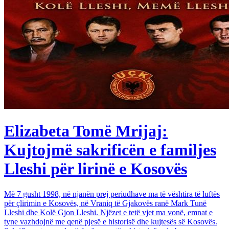
Elizabeta Tomë Mrijaj:
Kujtojmë sakrificën e familjes
Lleshi për lirinë e Kosovës
Më 7 gusht 1998, në njanën prej periudhave ma të vështira të luftës
për çlirimin e Kosovës, në Vraniq të Gjakovës ranë Mark Tunë
Lleshi dhe Kolë Gjon Lleshi. Njëzet e tetë vjet ma vonë, emnat e
tyne vazhdojnë me qenë pjesë e historisë dhe kujtesës së Kosovës.