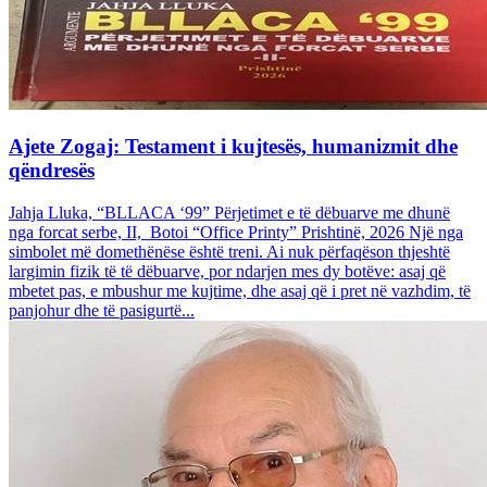
Ajete Zogaj: Testament i kujtesës, humanizmit dhe
qëndresës
Jahja Lluka, “BLLACA ‘99” Përjetimet e të dëbuarve me dhunë
nga forcat serbe, II, Botoi “Office Printy” Prishtinë, 2026 Një nga
simbolet më domethënëse është treni. Ai nuk përfaqëson thjeshtë
largimin fizik të të dëbuarve, por ndarjen mes dy botëve: asaj që
mbetet pas, e mbushur me kujtime, dhe asaj që i pret në vazhdim, të
panjohur dhe të pasigurtë...