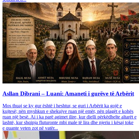
Asllan Dibrani – Luani: Amaneti i gurëve të Arbërit
Mos thuaj se ky gur është i heshtur, se guri i Arbërit ka gojë e
kujtesë; nën myshkun e shekujve ruan një emër, nën plagët e kohës
ruan një besë. Ai i ka parë agimet ilire, kur dielli përkëdhelte altarët e
lashtë, kur shqipja fluturonte mbi male të lira dhe njeriu i kësaj toke
e quante veten zot në vatër...