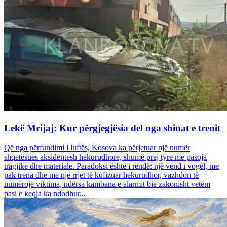
Lekë Mrijaj: Kur përgjegjësia del nga shinat e trenit
Që nga përfundimi i luftës, Kosova ka përjetuar një numër
shqetësues aksidentesh hekurudhore, shumë prej tyre me pasoja
tragjike dhe materiale. Paradoksi është i rëndë: një vend i vogël, me
pak trena dhe me një rrjet të kufizuar hekurudhor, vazhdon të
numërojë viktima, ndërsa kambana e alarmit bie zakonisht vetëm
pasi e keqja ka ndodhur...