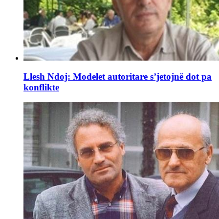
Llesh Ndoj: Modelet autoritare s’jetojnë dot pa
konflikte