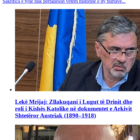
Sakrifica e tyne nuk përfaqëson vetëm historinë e dy burrave...
Lekë Mrijaj: Zllakuqani i Lugut të Drinit dhe
roli i Kishës Katolike në dokumentet e Arkivit
Shtetëror Austriak (1890–1918)