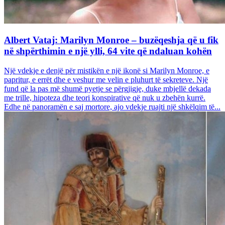
Albert Vataj: Marilyn Monroe – buzëqeshja që u fik
në shpërthimin e një ylli, 64 vite që ndaluan kohën
Një vdekje e denjë për mistikën e një ikonë si Marilyn Monroe, e
papritur, e errët dhe e veshur me velin e pluhurt të sekreteve. Një
fund që la pas më shumë pyetje se përgjigje, duke mbjellë dekada
me trille, hipoteza dhe teori konspirative që nuk u zbehën kurrë.
Edhe në panoramën e saj mortore, ajo vdekje ruajti një shkëlqim të...