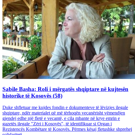
Sabile Basha: Roli i mërgatës shqiptare në kujtesën
historike të Kosovës (58)
Duke shfletuar me kujdes fondin e dokumenteve të lëvizjes ilegale
shqiptare, ndër materialet që më tërhoqën veçanërisht vëmendjen
gjendej edhe një fletë e veçantë, e cila mbante në krye emrin e
gazetës ilegale "Zëri i Kosovës", të identifikuar si Organ i
Rezistencës Kombëtare të Kosovës. Përmes kësaj fletushke shprehej
solidariteti...