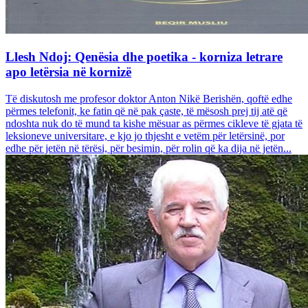
Llesh Ndoj: Qenësia dhe poetika - korniza letrare
apo letërsia në kornizë
Të diskutosh me profesor doktor Anton Nikë Berishën, qoftë edhe
përmes telefonit, ke fatin që në pak çaste, të mësosh prej tij atë që
ndoshta nuk do të mund ta kishe mësuar as përmes cikleve të gjata të
leksioneve universitare, e kjo jo thjesht e vetëm për letërsinë, por
edhe për jetën në tërësi, për besimin, për rolin që ka dija në jetën...