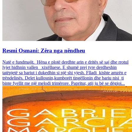
Resmi Osmani: Zëra nga nëndheu
Natë e fundmajit. Hëna e plotë derdhte arin e dritës së saj dhe rrotul
lyjet hidhnin vallen xixëlluese. E shumë prej tyre derdheshin
tatëpjetë sa bariut i dukedhin si një shi yjesh. Flladi kishte amzën e
trëndelinës. Delet kullosnin,kumborët tingëllonin dhe bariu nisi ti
binte fyellit me një melodi trimërore. Papritur, atij ju bë se dëgjoi...