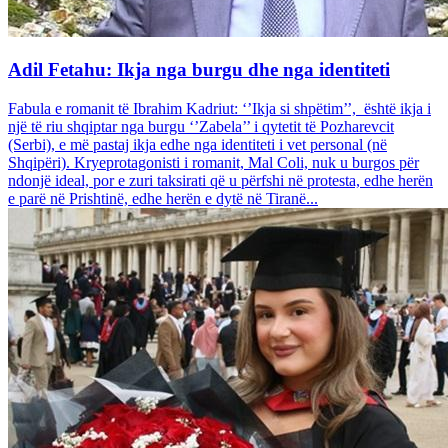
Adil Fetahu: Ikja nga burgu dhe nga identiteti
Fabula e romanit të Ibrahim Kadriut: ‘’Ikja si shpëtim’’, është ikja i
një të riu shqiptar nga burgu ‘’Zabela’’ i qytetit të Pozharevcit
(Serbi), e më pastaj ikja edhe nga identiteti i vet personal (në
Shqipëri). Kryeprotagonisti i romanit, Mal Coli, nuk u burgos për
ndonjë ideal, por e zuri taksirati që u përfshi në protesta, edhe herën
e parë në Prishtinë, edhe herën e dytë në Tiranë...