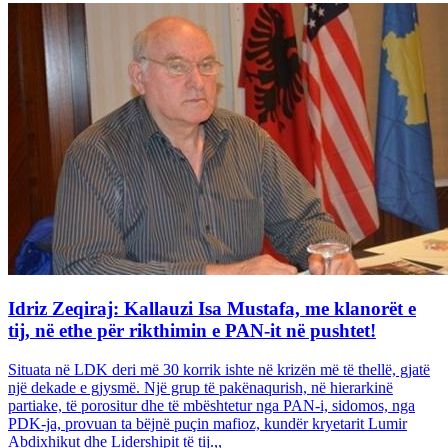
Idriz Zeqiraj: Kallauzi Isa Mustafa, me klanorët e
tij, në ethe për rikthimin e PAN-it në pushtet!
Situata në LDK deri më 30 korrik ishte në krizën më të thellë, gjatë
një dekade e gjysmë. Një grup të pakënaqurish, në hierarkinë
partiake, të porositur dhe të mbështetur nga PAN-i, sidomos, nga
PDK-ja, provuan ta bëjnë puçin mafioz, kundër kryetarit Lumir
Abdixhikut dhe Lidershipit të tij.,,