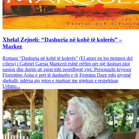
Xhelal Zejneli: “Dashuria në kohë të kolerës” –
Markez
Romani “Dashuria në kohë të kolerës” (El amor en los tiempos del
cólera) i Gabriel Garsia Markezit është rrëfim për një dashuri plot
pasion dhe durim që zgjat mbi pesëdhjetë vjet. Personazhi kryesor
Florentino Arisa e pret të dashurën e tij Fermina Daze mbi gjysmë
shekulli, ndërsa ajo jeton e martuar me mjekun e respektuar
Urbino...