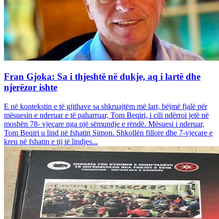
Fran Gjoka: Sa i thjeshtë në dukje, aq i lartë dhe
njerëzor ishte
E në kontekstin e të gjithave sa shkruajtëm më lart, bëjmë fjalë për
mësuesin e nderuar e të paharruar, Tom Beqiri, i cili ndërroi jetë në
moshën 78- vjeçare nga një sëmundje e rëndë. Mësuesi i nderuar,
Tom Beqiri u lind në fshatin Simon. Shkollën fillore dhe 7-vjeçare e
kreu në fshatin e tij të lindjes...