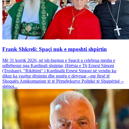
Frank Shkreli: Spaçi nuk e mposhti shpirtin
Më 31 korrik 2026, në ish-burgun e Spaçit u celebrua mesha e
udhëhequr nga Kardinali shqiptar, Hirësia e Tij Ernest Simoni
(Troshani). "Rikthimi" i Kardinalit Ernest Simoni në vendin ku
dikur ka vuajtur dënimin dhe punën e detyruar --me ftesë të
Shoqatës Antikomuniste të të Përndjekurve Politikë të Shqipërisë --
shënoi...