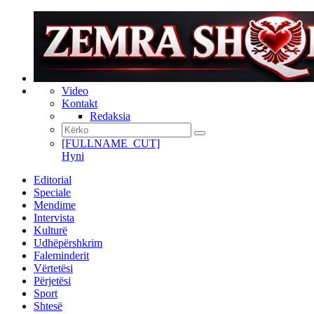
Video
Kontakt
Redaksia
[FULLNAME_CUT]
Hyni
Editorial
Speciale
Mendime
Intervista
Kulturë
Udhëpërshkrim
Faleminderit
Vërtetësi
Përjetësi
Sport
Shtesë