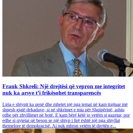
Frank Shkreli: Një drejtësi që vepron me integritet
nuk ka arsye t’i frikësohet transparencës
Liria e shtypit ka qenë dhe mbetet një nga temat që kam trajtuar më
shpesh gjatë dekadave, si në shkrimet e mia për Shqipërinë, ashtu
edhe për zhvillimet në botë. E kam bërë këtë jo vetëm si gazetar, por
edhe si qytetar që beson se një shtyp i lirë është një nga shtyllat
themelore të demokracisë. Ai nuk mbron vetëm të drejtën e...