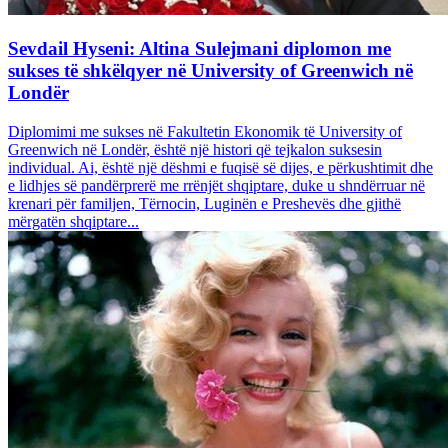
Sevdail Hyseni: Altina Sulejmani diplomon me
sukses të shkëlqyer në University of Greenwich në
Londër
Diplomimi me sukses në Fakultetin Ekonomik të University of
Greenwich në Londër, është një histori që tejkalon suksesin
individual. Ai, është një dëshmi e fuqisë së dijes, e përkushtimit dhe
e lidhjes së pandërprerë me rrënjët shqiptare, duke u shndërruar në
krenari për familjen, Tërnocin, Luginën e Preshevës dhe gjithë
mërgatën shqiptare...