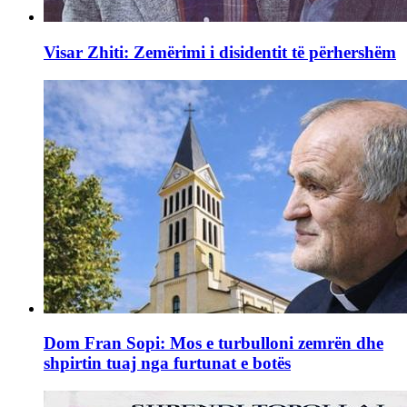
Visar Zhiti: Zemërimi i disidentit të përhershëm
Dom Fran Sopi: Mos e turbulloni zemrën dhe
shpirtin tuaj nga furtunat e botës