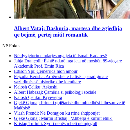
Albert Vataj: Dashuria, martesa dhe zgjedhja
që bëjmë, përtej mitit romantik
Në Fokus
Në dyvjetorin e ndarjes nga jeta të Ismail Kadaresë
Jahja Drançolli: Është ndarë nga jeta në moshën 89-vjeçare
Akademik Prof. Emin Riza
Edison Ypi: Çemerrica mon amour
Fejzulla Berisha: Arbëreshët e Italisë – paradigma e
vazhdimësisë historike dhe identitare
Kalosh Çeliku: Askushi
Albert Habazaj: Çamëria si psikologji sociale
Kalosh Çeliku: Kryevepra
Gjekë Gjonaj: Princi i gojëtarisë dhe mbledhësi i thesareve të
Malësisë
Vlash Prendi: Në Domgjon ku rrinë shqiponjat
Gjekë Gjonaj: Martin Brishaj - 'Zhbërja e kufirit etnik'
Kristaq Turtulli: Syri i nënës mbeti në mjegull