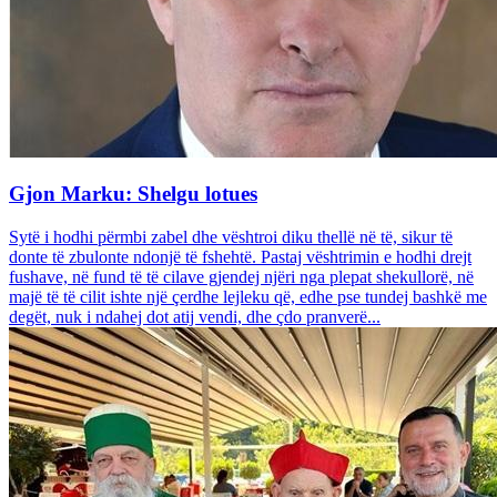
Gjon Marku: Shelgu lotues
Sytë i hodhi përmbi zabel dhe vështroi diku thellë në të, sikur të
donte të zbulonte ndonjë të fshehtë. Pastaj vështrimin e hodhi drejt
fushave, në fund të të cilave gjendej njëri nga plepat shekullorë, në
majë të të cilit ishte një çerdhe lejleku që, edhe pse tundej bashkë me
degët, nuk i ndahej dot atij vendi, dhe çdo pranverë...