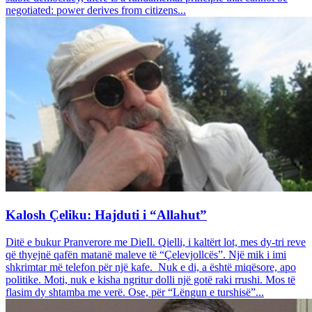
negotiated: power derives from citizens...
Kalosh Çeliku: Hajduti i “Allahut”
Ditë e bukur Pranverore me DieIl. Qielli, i kaltërt lot, mes dy-tri reve
që thyejnë qafën matanë maleve të “Çelevjollcës”. Një mik i imi
shkrimtar më telefon për një kafe. Nuk e di, a është miqësore, apo
politike. Moti, nuk e kisha ngritur dolli një gotë raki rrushi. Mos të
flasim dy shtamba me verë. Ose, për “Lëngun e turshisë”...