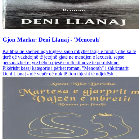
Gjon Marku: Deni Llanaj - 'Menorah'
Ka libra që zbehen nga kujtesa sapo mbyllet faqja e fundit, dhe ka të
tjerë që vazhdojnë të jetojnë gjatë në mendjen e lexuesit, sepse
personazhet e tyre bëhen pjesë e reflektimeve të përditshme.
Pikërisht kësaj kategorie i përket romani "Menorah" i shkrimtarit
Deni Llanaj - një vepër që nuk të fton thjesht të ndjekësh...