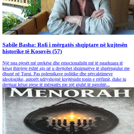
Sabile Basha: Roli i mërgatës shqiptare në kujtesën
historike të Kosovës (57)
Një nga pjesët më prekëse dhe emocionalisht më të ngarkuara të
kësaj thirrjeje është ajo që u drejtohet shqiptarëve të shpërngulur me
dhunë në Turqi. Pas polemikave politike dhe përcaktimeve
ideologjike, autorët ndryshojnë krejtësisht tonin e rrëfimit, duke iu
drejtuar kësaj pjese të mërgatës me një gjuhë të ngrohtë...