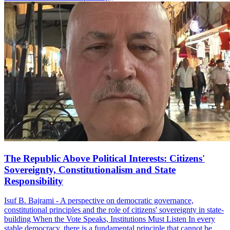
The Republic Above Political Interests: Citizens'
Sovereignty, Constitutionalism and State
Responsibility
Isuf B. Bajrami - A perspective on democratic governance,
constitutional principles and the role of citizens' sovereignty in state-
building When the Vote Speaks, Institutions Must Listen In every
stable democracy, there is a fundamental principle that cannot be