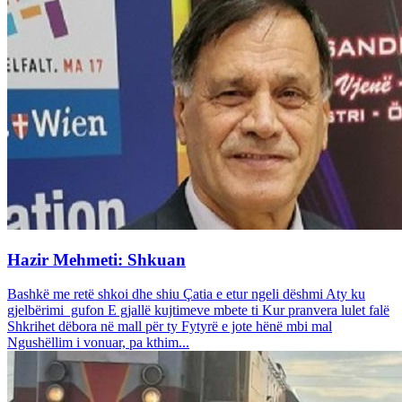
Hazir Mehmeti: Shkuan
Bashkë me retë shkoi dhe shiu Çatia e etur ngeli dëshmi Aty ku
gjelbërimi gufon E gjallë kujtimeve mbete ti Kur pranvera lulet falë
Shkrihet dëbora në mall për ty Fytyrë e jote hënë mbi mal
Ngushëllim i vonuar, pa kthim...