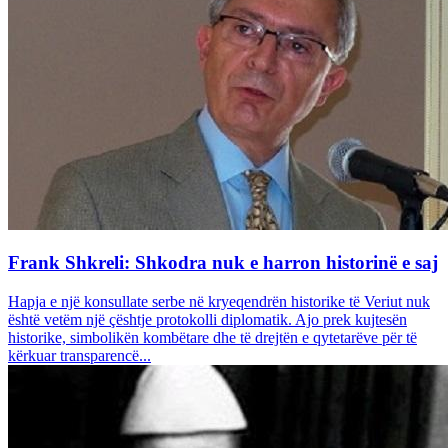
Frank Shkreli: Shkodra nuk e harron historinë e saj
Hapja e një konsullate serbe në kryeqendrën historike të Veriut nuk
është vetëm një çështje protokolli diplomatik. Ajo prek kujtesën
historike, simbolikën kombëtare dhe të drejtën e qytetarëve për të
kërkuar transparencë...