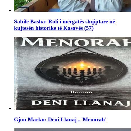
Sabile Basha: Roli i mërgatës shqiptare në
kujtesën historike të Kosovës (57)
Gjon Marku: Deni Llanaj - 'Menorah'