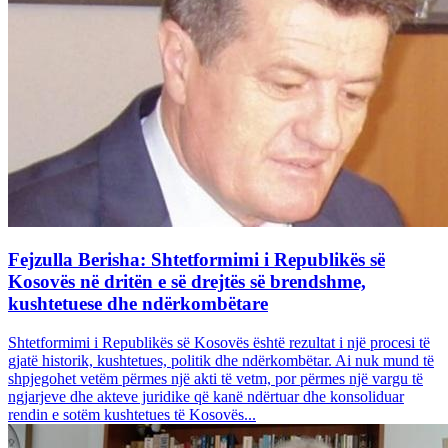
Fejzulla Berisha: Shtetformimi i Republikës së
Kosovës në dritën e së drejtës së brendshme,
kushtetuese dhe ndërkombëtare
Shtetformimi i Republikës së Kosovës është rezultat i një procesi të
gjatë historik, kushtetues, politik dhe ndërkombëtar. Ai nuk mund të
shpjegohet vetëm përmes një akti të vetm, por përmes një vargu të
ngjarjeve dhe akteve juridike që kanë ndërtuar dhe konsoliduar
rendin e sotëm kushtetues të Kosovës...