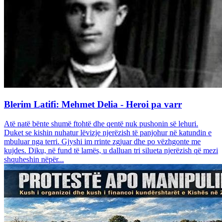
Blerim Latifi: Mehmet Delia - Heroi pa varr
Atë natë bënte shumë ftohtë dhe qentë nuk pushonin së lehuri.
Duket se kishin nuhatur lëvizje njerëzish të panjohur në katundin e
mbuluar nga terri. Gjyshi im rrinte zgjuar dhe po vëzhgonte me
kujdes. Diku, në fund të lamës, u dalluan tri silueta njerëzish që mezi
shquheshin nëpër...