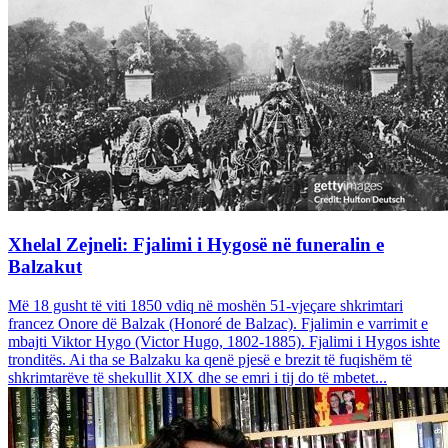
Xhelal Zejneli: Fjalimi i Hygosë në funeralin e
Balzakut
Më 18 gusht të viti 1850 vdiq në moshën 51-vjeçare shkrimtari
francez Onore dë Balzak (Honoré de Balzac). Fjalimin e varrimit e
mbajti Viktor Hygo (Victor Hugo, 1802-1885). Fjalimi i Hygos ishte
tronditës. Ai tha se Balzaku ka qenë pjesë e brezit të fuqishëm të
shkrimtarëve të shekullit XIX dhe se emri i tij do të mbetet...