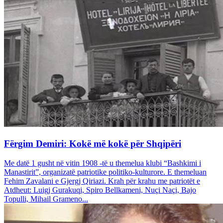
Fërgim Demiri: Kokë më kokë për Shqipëri
Me datë 1 gusht në vitin 1908 -të u themelua klubi “Bashkimi i
Manastirit”, organizatë patriotike politiko-kulturore. E themeluan
Fehim Zavalani e Gjergj Qiriazi. Krah për krahu me patriotët e
Atdheut: Luigj Gurakuqi, Spiro Bellkameni, Nuçi Naçi, Bajo
Topulli, Mihail Grameno...