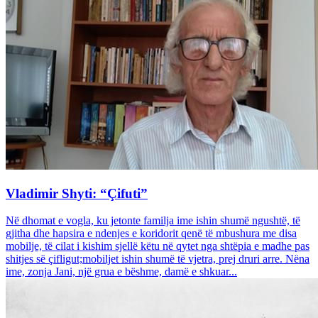
Vladimir Shyti: “Çifuti”
Në dhomat e vogla, ku jetonte familja ime ishin shumë ngushtë, të
gjitha dhe hapsira e ndenjes e koridorit qenë të mbushura me disa
mobilje, të cilat i kishim sjellë këtu në qytet nga shtëpia e madhe pas
shitjes së çifligut;mobiljet ishin shumë të vjetra, prej druri arre. Nëna
ime, zonja Jani, një grua e bëshme, damë e shkuar...