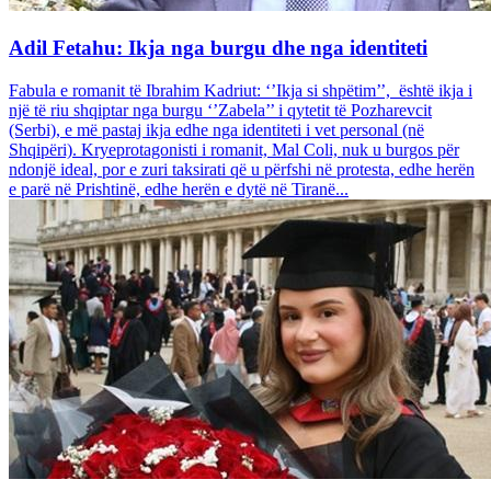
Adil Fetahu: Ikja nga burgu dhe nga identiteti
Fabula e romanit të Ibrahim Kadriut: ‘’Ikja si shpëtim’’, është ikja i
një të riu shqiptar nga burgu ‘’Zabela’’ i qytetit të Pozharevcit
(Serbi), e më pastaj ikja edhe nga identiteti i vet personal (në
Shqipëri). Kryeprotagonisti i romanit, Mal Coli, nuk u burgos për
ndonjë ideal, por e zuri taksirati që u përfshi në protesta, edhe herën
e parë në Prishtinë, edhe herën e dytë në Tiranë...