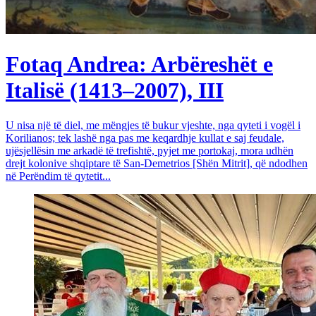
Fotaq Andrea: Arbëreshët e
Italisë (1413–2007), III
U nisa një të diel, me mëngjes të bukur vjeshte, nga qyteti i vogël i
Korilianos; tek lashë nga pas me keqardhje kullat e saj feudale,
ujësjellësin me arkadë të trefishtë, pyjet me portokaj, mora udhën
drejt kolonive shqiptare të San-Demetrios [Shën Mitrit], që ndodhen
në Perëndim të qytetit...