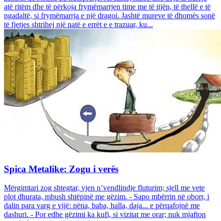
atë ritëm dhe të përkoja frymëmarrjen time me të tijën, të thellë e të
ngadaltë, si frymëmarrja e një dragoi. Jashtë mureve të dhomës sonë
të fjetjes shtrihej një natë e errët e e trazuar, ku...
Spica Metalike: Zogu i verës
Mërgimtari zog shtegtar, vjen n’vendlindje fluturim; sjell me vete
plot dhurata, mbush shtëpinë me gëzim. - Sapo mbërrin në oborr, i
dalin para varg e vijë: nëna, baba, halla, daja... e përqafojnë me
dashuri. - Por edhe gëzimi ka kufi, si vizitat me orar; nuk mjafton