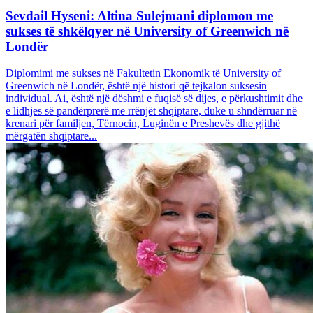
Sevdail Hyseni: Altina Sulejmani diplomon me
sukses të shkëlqyer në University of Greenwich në
Londër
Diplomimi me sukses në Fakultetin Ekonomik të University of
Greenwich në Londër, është një histori që tejkalon suksesin
individual. Ai, është një dëshmi e fuqisë së dijes, e përkushtimit dhe
e lidhjes së pandërprerë me rrënjët shqiptare, duke u shndërruar në
krenari për familjen, Tërnocin, Luginën e Preshevës dhe gjithë
mërgatën shqiptare...