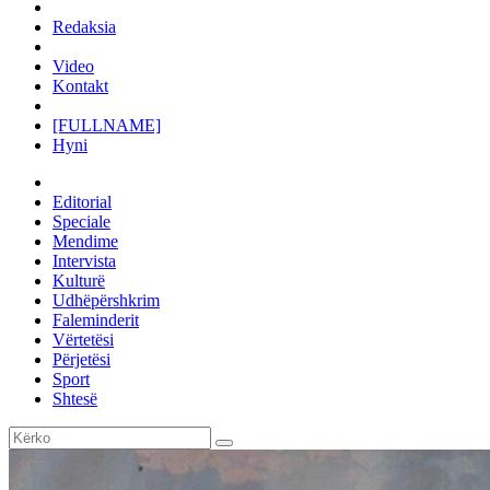
Redaksia
Video
Kontakt
[FULLNAME]
Hyni
Editorial
Speciale
Mendime
Intervista
Kulturë
Udhëpërshkrim
Faleminderit
Vërtetësi
Përjetësi
Sport
Shtesë