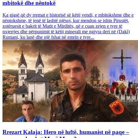
mbitokë dhe nëntokë
Ka gjasë që dy rremat e historisë së këtij vendi, e mbitokshme dhe e
nëntokshme, të jenë të lashtë njësoj, kur mendon se ishin Pirustët,
zotëruesit e bakrit të Matit e Mirditës, që e çuan zejen e tyre të
nxjerrjes dhe përpunimit të këtij minerali me ngjyra deri në (Dakì)
Rumani, ku lanë dhe një fshat në emrin e tyre...
Rrezart Kalaja: Hero në luftë, humanist në paqe –