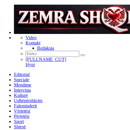
Video
Kontakt
Redaksia
[FULLNAME_CUT]
Hyni
Editorial
Speciale
Mendime
Intervista
Kulturë
Udhëpërshkrim
Faleminderit
Vërtetësi
Përjetësi
Sport
Shtesë