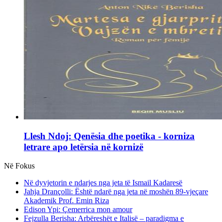
Llesh Ndoj: Qenësia dhe poetika - korniza
letrare apo letërsia në kornizë
Në Fokus
Në dyvjetorin e ndarjes nga jeta të Ismail Kadaresë
Jahja Drançolli: Është ndarë nga jeta në moshën 89-vjeçare
Akademik Prof. Emin Riza
Edison Ypi: Çemerrica mon amour
Fejzulla Berisha: Arbëreshët e Italisë – paradigma e