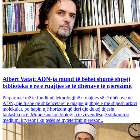
Albert Vataj: ADN-ja mund të bëhet shumë shpejt
biblioteka e re e ruajtjes së të dhënave të njerëzimit
Përparimet më të fundit në teknologjinë e ruajtjes së të dhënave në
ADN, një fushë që shkencëtarët e quajnë gjithnjë e më shpesh arkivi
molekular, po hapin një horizont që deri dje dukej thjesht
fantashkencë. Mundësinë që biologjia të zëvendësojë silikonin si
mediumi kryesor i kujtesës së qytetërimit njerëzor...