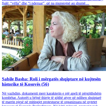
fjalë: “vëlla” dhe “i nderuar”, që na mungojnë aq shumë…
Sabile Basha: Roli i mërgatës shqiptare në kujtesën
historike të Kosovës (56)
Në vazhdim, dokumenti merr karakterin e një apeli të përgjithshëm
kombëtar. Autorët u bëjnë thirrje të gjithë atyre që ndihen shqiptarë
të marrin pjesë në mitingjet protestuese të organizuara në qytetet