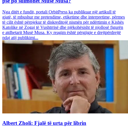
pse po sulmohet Musë Musa?
Nga ditët e fundit, portali OrbitPress ka publikuar një artikull të
gjatë, të mbushur me pretendime, etiketime dhe interpretime, përmes
të cilit është përpjekur të diskreditojë nismën për ndërtimin e Kishës
Katolike në Zogaj të Vushtrrisë dhe njëkohësisht të njollosë figurën
e atdhetarit Musë Musa. Ky reagim është përgjigje e drejtpërdrejtë
ndaj atij publikimi...
Albert Zholi: Fjalë të urta për librin