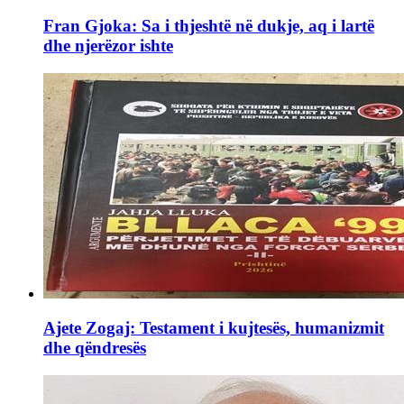
Fran Gjoka: Sa i thjeshtë në dukje, aq i lartë
dhe njerëzor ishte
Ajete Zogaj: Testament i kujtesës, humanizmit
dhe qëndresës