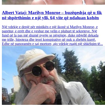
Albert Vataj: Marilyn Monroe – buzëqeshja që u fik
në shpërthimin e një ylli, 64 vite që ndaluan kohën
Një vdekje e denjë për mistikën e një ikonë si Marilyn Monroe, e
papritur, e errët dhe e veshur me velin e pluhurt të sekreteve. Një
fund që la pas më shumë pyetje se përgjigje, duke mbjellë dekada
me trille, hipoteza dhe teori konspirative që nuk u zbehën kurrë.
Edhe në panoramën e saj mortore, ajo vdekje ruajti një shkëlqim të...