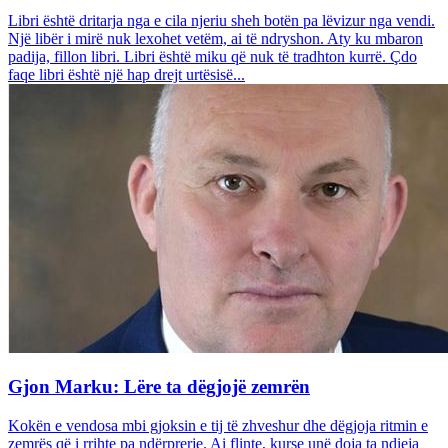
Libri është dritarja nga e cila njeriu sheh botën pa lëvizur nga vendi.
Një libër i mirë nuk lexohet vetëm, ai të ndryshon. Aty ku mbaron
padija, fillon libri. Libri është miku që nuk të tradhton kurrë. Çdo
faqe libri është një hap drejt urtësisë...
Gjon Marku: Lëre ta dëgjojë zemrën
Kokën e vendosa mbi gjoksin e tij të zhveshur dhe dëgjoja ritmin e
zemrës që i rrihte pa ndërprerje. Ai flinte, kurse unë doja ta ndieja