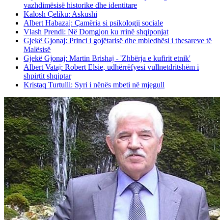
vazhdimësisë historike dhe identitare
Kalosh Çeliku: Askushi
Albert Habazaj: Çamëria si psikologji sociale
Vlash Prendi: Në Domgjon ku rrinë shqiponjat
Gjekë Gjonaj: Princi i gojëtarisë dhe mbledhësi i thesareve të
Malësisë
Gjekë Gjonaj: Martin Brishaj - 'Zhbërja e kufirit etnik'
Albert Vataj: Robert Elsie, udhërrëfyesi vullnetdritshëm i
shpirtit shqiptar
Kristaq Turtulli: Syri i nënës mbeti në mjegull