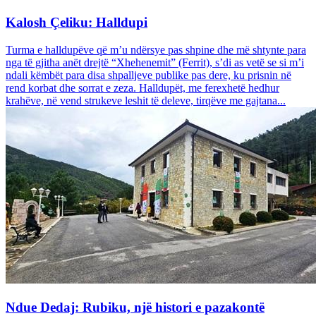
Kalosh Çeliku: Halldupi
Turma e halldupëve që m’u ndërsye pas shpine dhe më shtynte para
nga të gjitha anët drejtë “Xhehenemit” (Ferrit), s’di as vetë se si m’i
ndali këmbët para disa shpalljeve publike pas dere, ku prisnin në
rend korbat dhe sorrat e zeza. Halldupët, me ferexhetë hedhur
krahëve, në vend strukeve leshit të deleve, tirqëve me gajtana...
Ndue Dedaj: Rubiku, një histori e pazakontë