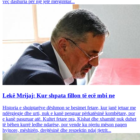
veç dashuria për një jetë mërgimtar...
Lekë Mrijaj: Kur shpata fillon të ecë mbi ne
Historia e shqiptarëve dëshmon se besimet fetare, kur janë jetuar me
ndërgjegje dhe urti, nuk e kanë penguar përkatësinë kombëtare, por
e kanë pasuruar atë. Kultet fetare pra, Kishat dhe xhamitë nuk duhet
të bëhen kurrë ledhe ndarëse, por vende ku njeriu mëson paqen
hyjnore, mëshirën, drejtësinë dhe respektin ndaj tjetrit...