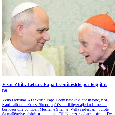
Visar Zhiti: Letra e Papa Leonit është për të gjithë
ne
Vëlla i nderuar! - i shkruan Papa Leoni bashkëvuajtësit tonë, tani
Kardinalit dom Ernest Simoni, që është rikthyer atje ku ka qenë i
burgosur dhe po mban Meshën e Shenjtë. Vëlla i nderuar, - i thotë.
Sa mallëngjyes është mallëngjimi i Tij! Njerëzor, që arrin qiejt… Dy