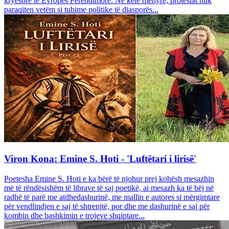
kryesore të Evropës Perëndimore. Në këtë mënyrë, protestat nuk
paraqiten vetëm si tubime politike të diasporës...
Viron Kona: Emine S. Hoti - 'Luftëtari i lirisë'
Poetesha Emine S. Hoti e ka bërë të njohur prej kohësh mesazhin
më të rëndësishëm të librave të saj poetikë, ai mesazh ka të bëj në
radhë të parë me atdhedashurinë, me mallin e autores si mërgimtare
për vendlindjen e saj të shtrenjtë, por dhe me dashurinë e saj për
kombin dhe bashkimin e trojeve shqiptare...