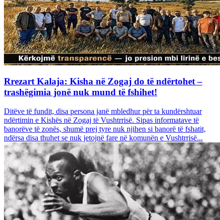
Rrezart Kalaja: Kisha në Zogaj do të ndërtohet –
trashëgimia jonë nuk mund të fshihet!
Ditëve të fundit, disa persona janë mbledhur për ta kundërshtuar
ndërtimin e Kishës në Zogaj të Vushtrrisë. Sipas informatave të
banorëve të zonës, shumë prej tyre nuk njihen si banorë të fshatit,
ndërsa disa thuhet se nuk jetojnë fare në komunën e Vushtrrisë...