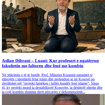
Asllan Dibrani – Luani: Kur profesori e ngatërron
fakultetin me faltoren dhe fenë me kombin
Në shkrimin e tij të fundit, Prof. Milazim Krasniqi paraqitet si
mbrojtës i identitetit fetar islam dhe pretendon se në Kosovë po
zhvillohet një “projekt famëkeq i luftës kundër fesë islame”. Sipas
tij, ky projekt mund ta destabilizojë Kosovën, ta dështojë shtetin dhe
ta çojë kombin shqiptar drejt përçarjes e dekompozimit...