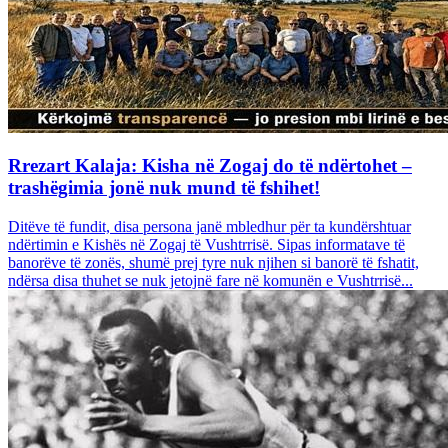
Rrezart Kalaja: Kisha në Zogaj do të ndërtohet –
trashëgimia jonë nuk mund të fshihet!
Ditëve të fundit, disa persona janë mbledhur për ta kundërshtuar
ndërtimin e Kishës në Zogaj të Vushtrrisë. Sipas informatave të
banorëve të zonës, shumë prej tyre nuk njihen si banorë të fshatit,
ndërsa disa thuhet se nuk jetojnë fare në komunën e Vushtrrisë...