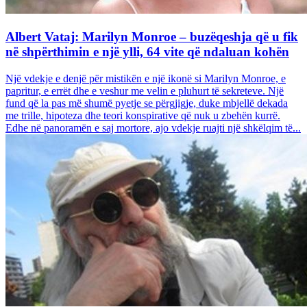
Albert Vataj: Marilyn Monroe – buzëqeshja që u fik
në shpërthimin e një ylli, 64 vite që ndaluan kohën
Një vdekje e denjë për mistikën e një ikonë si Marilyn Monroe, e
papritur, e errët dhe e veshur me velin e pluhurt të sekreteve. Një
fund që la pas më shumë pyetje se përgjigje, duke mbjellë dekada
me trille, hipoteza dhe teori konspirative që nuk u zbehën kurrë.
Edhe në panoramën e saj mortore, ajo vdekje ruajti një shkëlqim të...