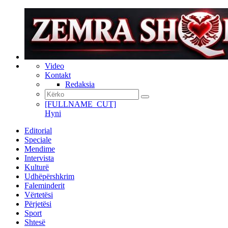
Video
Kontakt
Redaksia
[FULLNAME_CUT]
Hyni
Editorial
Speciale
Mendime
Intervista
Kulturë
Udhëpërshkrim
Faleminderit
Vërtetësi
Përjetësi
Sport
Shtesë