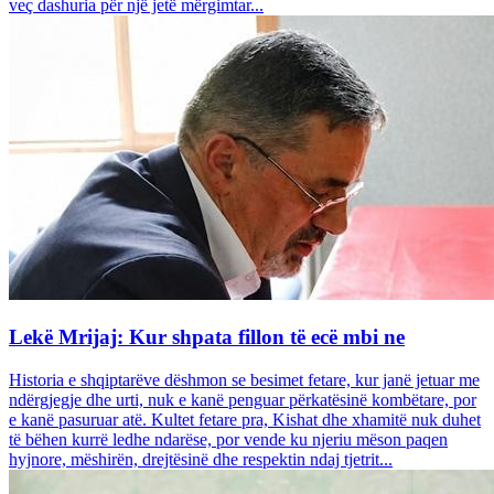
veç dashuria për një jetë mërgimtar...
Lekë Mrijaj: Kur shpata fillon të ecë mbi ne
Historia e shqiptarëve dëshmon se besimet fetare, kur janë jetuar me
ndërgjegje dhe urti, nuk e kanë penguar përkatësinë kombëtare, por
e kanë pasuruar atë. Kultet fetare pra, Kishat dhe xhamitë nuk duhet
të bëhen kurrë ledhe ndarëse, por vende ku njeriu mëson paqen
hyjnore, mëshirën, drejtësinë dhe respektin ndaj tjetrit...