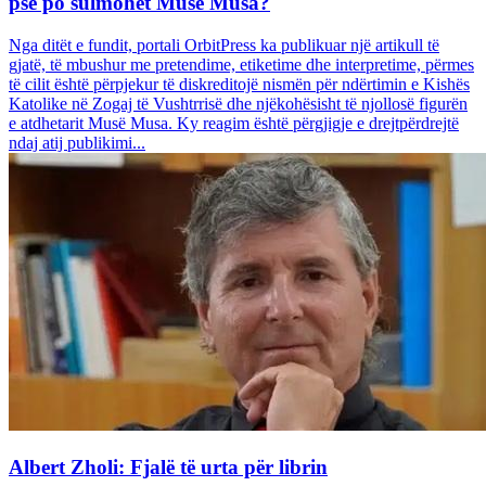
pse po sulmohet Musë Musa?
Nga ditët e fundit, portali OrbitPress ka publikuar një artikull të
gjatë, të mbushur me pretendime, etiketime dhe interpretime, përmes
të cilit është përpjekur të diskreditojë nismën për ndërtimin e Kishës
Katolike në Zogaj të Vushtrrisë dhe njëkohësisht të njollosë figurën
e atdhetarit Musë Musa. Ky reagim është përgjigje e drejtpërdrejtë
ndaj atij publikimi...
Albert Zholi: Fjalë të urta për librin