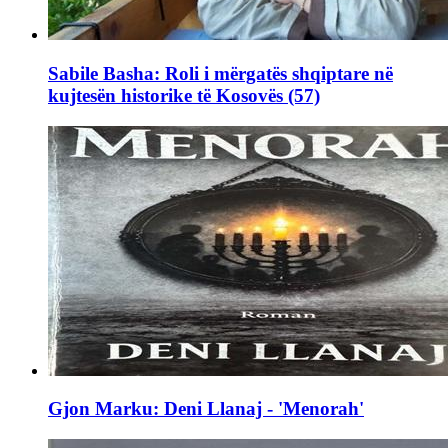
Sabile Basha: Roli i mërgatës shqiptare në
kujtesën historike të Kosovës (57)
Gjon Marku: Deni Llanaj - 'Menorah'