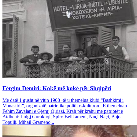
Fërgim Demiri: Kokë më kokë për Shqipëri
Me datë 1 gusht në vitin 1908 -të u themelua klubi “Bashkimi i
Manastirit”, organizatë patriotike politiko-kulturore. E themeluan
Fehim Zavalani e Gjergj Qiriazi. Krah për krahu me patriotët e
Atdheut: Luigj Gurakuqi, Spiro Bellkameni, Nuçi Naçi, Bajo
Topulli, Mihail Grameno...