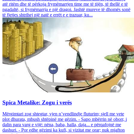
atë ritëm dhe të përkoja frymëmarrjen time me të tijën, të thellë e të
ngadaltë, si frymëmarrja e një dragoi. Jashtë mureve të dhomës sonë
të fjetjes shtrihej një natë e errët e e trazuar, ku...
Spica Metalike: Zogu i verës
Mërgimtari zog shtegtar, vjen n’vendlindje fluturim; sjell me vete
plot dhurata, mbush shtëpinë me gëzim. - Sapo mbërrin në oborr, i
dalin para varg e vijë: nëna, baba, halla, daja... e përqafojnë me
dashuri. - Por edhe gëzimi ka kufi, si vizitat me orar; nuk mjafton