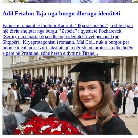
Adil Fetahu: Ikja nga burgu dhe nga identiteti
Fabula e romanit të Ibrahim Kadriut: ‘’Ikja si shpëtim’’, është ikja i
një të riu shqiptar nga burgu ‘’Zabela’’ i qytetit të Pozharevcit
(Serbi), e më pastaj ikja edhe nga identiteti i vet personal (në
Shqipëri). Kryeprotagonisti i romanit, Mal Coli, nuk u burgos për
ndonjë ideal, por e zuri taksirati që u përfshi në protesta, edhe herën
e parë në Prishtinë, edhe herën e dytë në Tiranë...