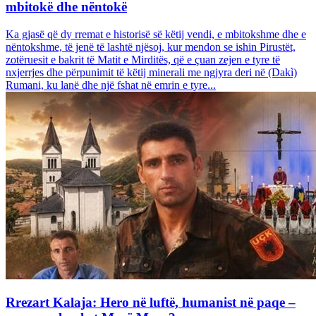
mbitokë dhe nëntokë
Ka gjasë që dy rremat e historisë së këtij vendi, e mbitokshme dhe e
nëntokshme, të jenë të lashtë njësoj, kur mendon se ishin Pirustët,
zotëruesit e bakrit të Matit e Mirditës, që e çuan zejen e tyre të
nxjerrjes dhe përpunimit të këtij minerali me ngjyra deri në (Dakì)
Rumani, ku lanë dhe një fshat në emrin e tyre...
Rrezart Kalaja: Hero në luftë, humanist në paqe –