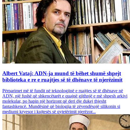
Albert Vataj: ADN-ja mund të bëhet shumë shpejt
biblioteka e re e ruajtjes së të dhënave të njerëzimit
Përparimet më të fundit në teknologjinë e ruajtjes së të dhënave në
ADN, një fushë që shkencëtarët e quajnë gjithnjë e më shpesh arkivi
molekular, po hapin një horizont që deri dje dukej thjesht
fantashkencë. Mundësinë që biologjia të zëvendësojë silikonin si
mediumi kryesor i kujtesës së qytetërimit njerëzor...