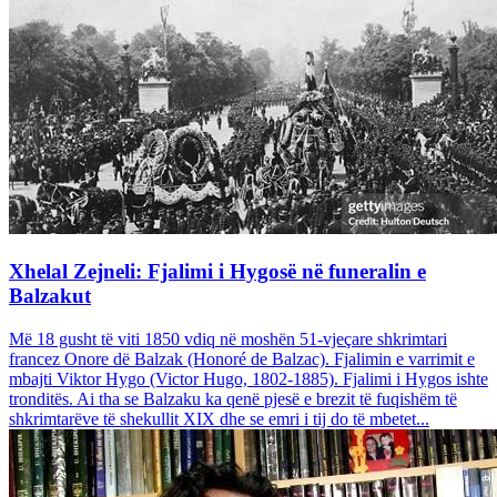
Xhelal Zejneli: Fjalimi i Hygosë në funeralin e
Balzakut
Më 18 gusht të viti 1850 vdiq në moshën 51-vjeçare shkrimtari
francez Onore dë Balzak (Honoré de Balzac). Fjalimin e varrimit e
mbajti Viktor Hygo (Victor Hugo, 1802-1885). Fjalimi i Hygos ishte
tronditës. Ai tha se Balzaku ka qenë pjesë e brezit të fuqishëm të
shkrimtarëve të shekullit XIX dhe se emri i tij do të mbetet...