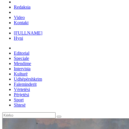
Redaksia
Video
Kontakt
[FULLNAME]
Hyni
Editorial
Speciale
Mendime
Intervista
Kulturë
Udhëpërshkrim
Faleminderit
Vërtetësi
Përjetësi
Sport
Shtesë