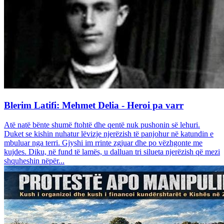
Blerim Latifi: Mehmet Delia - Heroi pa varr
Atë natë bënte shumë ftohtë dhe qentë nuk pushonin së lehuri.
Duket se kishin nuhatur lëvizje njerëzish të panjohur në katundin e
mbuluar nga terri. Gjyshi im rrinte zgjuar dhe po vëzhgonte me
kujdes. Diku, në fund të lamës, u dalluan tri silueta njerëzish që mezi
shquheshin nëpër...