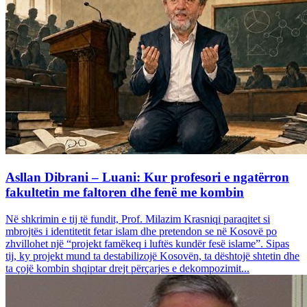
Asllan Dibrani – Luani: Kur profesori e ngatërron
fakultetin me faltoren dhe fenë me kombin
Në shkrimin e tij të fundit, Prof. Milazim Krasniqi paraqitet si
mbrojtës i identitetit fetar islam dhe pretendon se në Kosovë po
zhvillohet një “projekt famëkeq i luftës kundër fesë islame”. Sipas
tij, ky projekt mund ta destabilizojë Kosovën, ta dështojë shtetin dhe
ta çojë kombin shqiptar drejt përçarjes e dekompozimit...