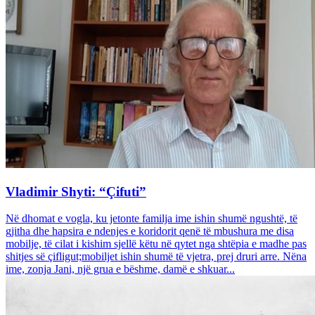
Vladimir Shyti: “Çifuti”
Në dhomat e vogla, ku jetonte familja ime ishin shumë ngushtë, të
gjitha dhe hapsira e ndenjes e koridorit qenë të mbushura me disa
mobilje, të cilat i kishim sjellë këtu në qytet nga shtëpia e madhe pas
shitjes së çifligut;mobiljet ishin shumë të vjetra, prej druri arre. Nëna
ime, zonja Jani, një grua e bëshme, damë e shkuar...