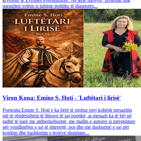
kryesore të Evropës Perëndimore. Në këtë mënyrë, protestat nuk
paraqiten vetëm si tubime politike të diasporës...
Viron Kona: Emine S. Hoti - 'Luftëtari i lirisë'
Poetesha Emine S. Hoti e ka bërë të njohur prej kohësh mesazhin
më të rëndësishëm të librave të saj poetikë, ai mesazh ka të bëj në
radhë të parë me atdhedashurinë, me mallin e autores si mërgimtare
për vendlindjen e saj të shtrenjtë, por dhe me dashurinë e saj për
kombin dhe bashkimin e trojeve shqiptare...