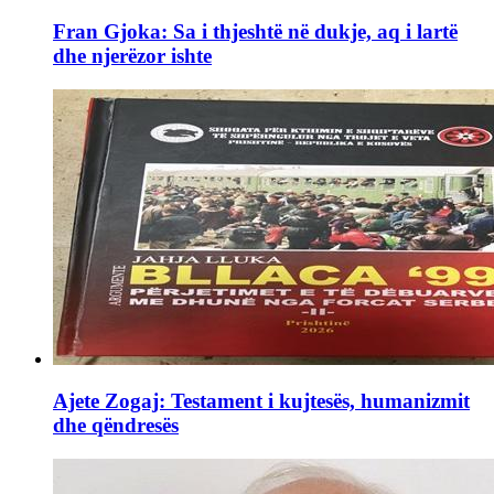
Fran Gjoka: Sa i thjeshtë në dukje, aq i lartë
dhe njerëzor ishte
Ajete Zogaj: Testament i kujtesës, humanizmit
dhe qëndresës