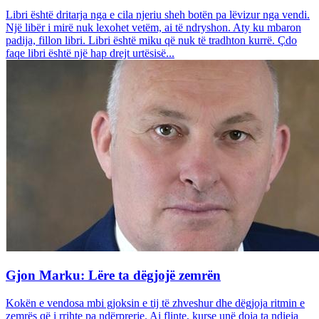
Libri është dritarja nga e cila njeriu sheh botën pa lëvizur nga vendi.
Një libër i mirë nuk lexohet vetëm, ai të ndryshon. Aty ku mbaron
padija, fillon libri. Libri është miku që nuk të tradhton kurrë. Çdo
faqe libri është një hap drejt urtësisë...
Gjon Marku: Lëre ta dëgjojë zemrën
Kokën e vendosa mbi gjoksin e tij të zhveshur dhe dëgjoja ritmin e
zemrës që i rrihte pa ndërprerje. Ai flinte, kurse unë doja ta ndieja