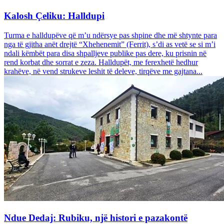
Kalosh Çeliku: Halldupi
Turma e halldupëve që m’u ndërsye pas shpine dhe më shtynte para
nga të gjitha anët drejtë “Xhehenemit” (Ferrit), s’di as vetë se si m’i
ndali këmbët para disa shpalljeve publike pas dere, ku prisnin në
rend korbat dhe sorrat e zeza. Halldupët, me ferexhetë hedhur
krahëve, në vend strukeve leshit të deleve, tirqëve me gajtana...
Ndue Dedaj: Rubiku, një histori e pazakontë