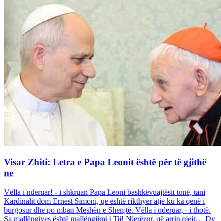
Visar Zhiti: Letra e Papa Leonit është për të gjithë
ne
Vëlla i nderuar! - i shkruan Papa Leoni bashkëvuajtësit tonë, tani
Kardinalit dom Ernest Simoni, që është rikthyer atje ku ka qenë i
burgosur dhe po mban Meshën e Shenjtë. Vëlla i nderuar, - i thotë.
Sa mallëngjyes është mallëngjimi i Tij! Njerëzor, që arrin qiejt… Dy