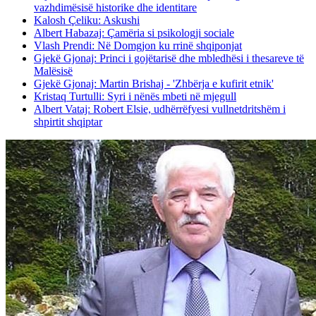
vazhdimësisë historike dhe identitare
Kalosh Çeliku: Askushi
Albert Habazaj: Çamëria si psikologji sociale
Vlash Prendi: Në Domgjon ku rrinë shqiponjat
Gjekë Gjonaj: Princi i gojëtarisë dhe mbledhësi i thesareve të
Malësisë
Gjekë Gjonaj: Martin Brishaj - 'Zhbërja e kufirit etnik'
Kristaq Turtulli: Syri i nënës mbeti në mjegull
Albert Vataj: Robert Elsie, udhërrëfyesi vullnetdritshëm i
shpirtit shqiptar