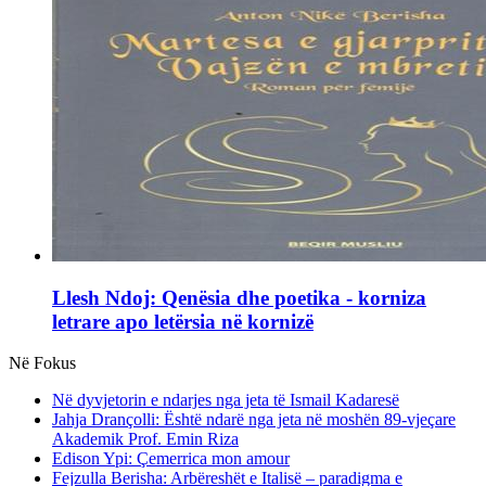
Llesh Ndoj: Qenësia dhe poetika - korniza
letrare apo letërsia në kornizë
Në Fokus
Në dyvjetorin e ndarjes nga jeta të Ismail Kadaresë
Jahja Drançolli: Është ndarë nga jeta në moshën 89-vjeçare
Akademik Prof. Emin Riza
Edison Ypi: Çemerrica mon amour
Fejzulla Berisha: Arbëreshët e Italisë – paradigma e