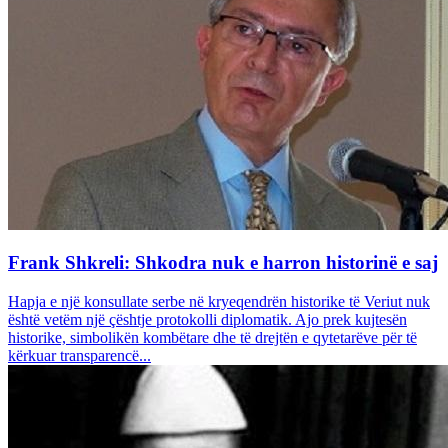
Frank Shkreli: Shkodra nuk e harron historinë e saj
Hapja e një konsullate serbe në kryeqendrën historike të Veriut nuk
është vetëm një çështje protokolli diplomatik. Ajo prek kujtesën
historike, simbolikën kombëtare dhe të drejtën e qytetarëve për të
kërkuar transparencë...