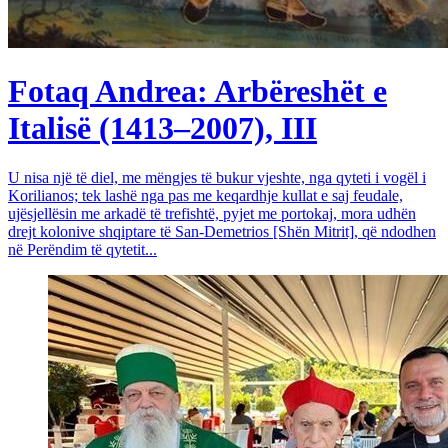
Fotaq Andrea: Arbëreshët e
Italisë (1413–2007), III
U nisa një të diel, me mëngjes të bukur vjeshte, nga qyteti i vogël i
Korilianos; tek lashë nga pas me keqardhje kullat e saj feudale,
ujësjellësin me arkadë të trefishtë, pyjet me portokaj, mora udhën
drejt kolonive shqiptare të San-Demetrios [Shën Mitrit], që ndodhen
në Perëndim të qytetit...