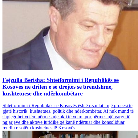
Fejzulla Berisha: Shtetformimi i Republikës së
Kosovës në dritën e së drejtës së brendshme,
kushtetuese dhe ndërkombëtare
Shtetformimi i Republikës së Kosovës është rezultat i një procesi të
gjatë historik, kushtetues, politik dhe ndërkombëtar. Ai nuk mund të
shpjegohet vetëm përmes një akti të vetm, por përmes një vargu të
ngjarjeve dhe akteve juridike që kanë ndërtuar dhe konsoliduar
rendin e sotëm kushtetues të Kosovës...