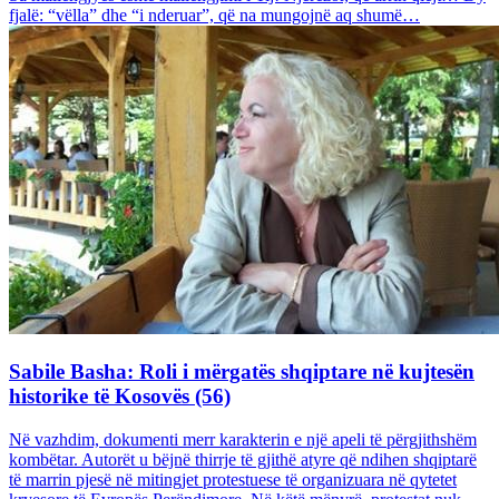
fjalë: “vëlla” dhe “i nderuar”, që na mungojnë aq shumë…
Sabile Basha: Roli i mërgatës shqiptare në kujtesën
historike të Kosovës (56)
Në vazhdim, dokumenti merr karakterin e një apeli të përgjithshëm
kombëtar. Autorët u bëjnë thirrje të gjithë atyre që ndihen shqiptarë
të marrin pjesë në mitingjet protestuese të organizuara në qytetet