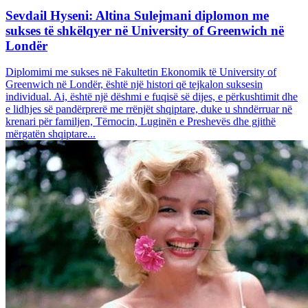
Sevdail Hyseni: Altina Sulejmani diplomon me
sukses të shkëlqyer në University of Greenwich në
Londër
Diplomimi me sukses në Fakultetin Ekonomik të University of
Greenwich në Londër, është një histori që tejkalon suksesin
individual. Ai, është një dëshmi e fuqisë së dijes, e përkushtimit dhe
e lidhjes së pandërprerë me rrënjët shqiptare, duke u shndërruar në
krenari për familjen, Tërnocin, Luginën e Preshevës dhe gjithë
mërgatën shqiptare...