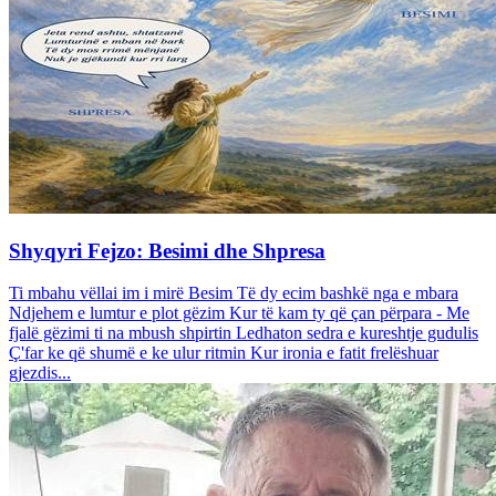
Shyqyri Fejzo: Besimi dhe Shpresa
Ti mbahu vëllai im i mirë Besim Të dy ecim bashkë nga e mbara
Ndjehem e lumtur e plot gëzim Kur të kam ty që çan përpara - Me
fjalë gëzimi ti na mbush shpirtin Ledhaton sedra e kureshtje gudulis
Ç'far ke që shumë e ke ulur ritmin Kur ironia e fatit frelëshuar
gjezdis...