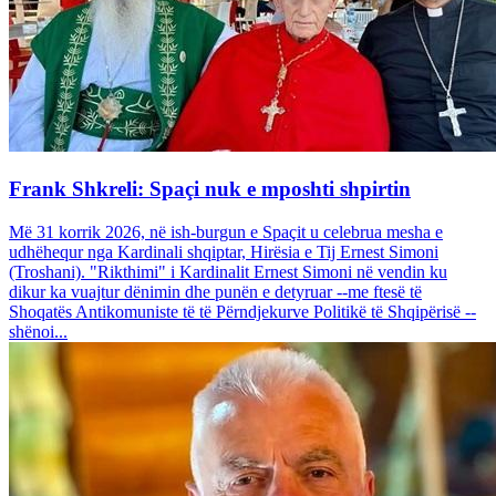
Frank Shkreli: Spaçi nuk e mposhti shpirtin
Më 31 korrik 2026, në ish-burgun e Spaçit u celebrua mesha e
udhëhequr nga Kardinali shqiptar, Hirësia e Tij Ernest Simoni
(Troshani). "Rikthimi" i Kardinalit Ernest Simoni në vendin ku
dikur ka vuajtur dënimin dhe punën e detyruar --me ftesë të
Shoqatës Antikomuniste të të Përndjekurve Politikë të Shqipërisë --
shënoi...