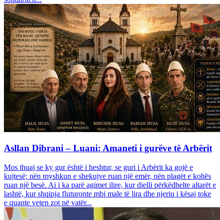
Asllan Dibrani – Luani: Amaneti i gurëve të Arbërit
Mos thuaj se ky gur është i heshtur, se guri i Arbërit ka gojë e
kujtesë; nën myshkun e shekujve ruan një emër, nën plagët e kohës
ruan një besë. Ai i ka parë agimet ilire, kur dielli përkëdhelte altarët e
lashtë, kur shqipja fluturonte mbi male të lira dhe njeriu i kësaj toke
e quante veten zot në vatër...