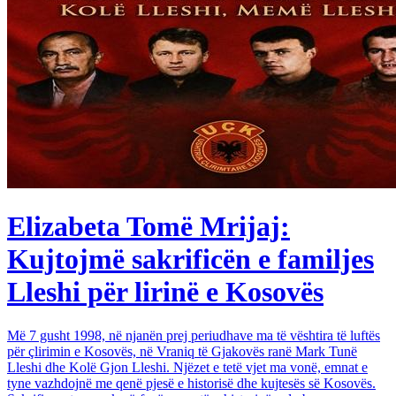
Elizabeta Tomë Mrijaj:
Kujtojmë sakrificën e familjes
Lleshi për lirinë e Kosovës
Më 7 gusht 1998, në njanën prej periudhave ma të vështira të luftës
për çlirimin e Kosovës, në Vraniq të Gjakovës ranë Mark Tunë
Lleshi dhe Kolë Gjon Lleshi. Njëzet e tetë vjet ma vonë, emnat e
tyne vazhdojnë me qenë pjesë e historisë dhe kujtesës së Kosovës.