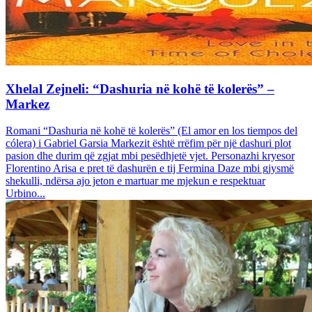
Xhelal Zejneli: “Dashuria në kohë të kolerës” –
Markez
Romani “Dashuria në kohë të kolerës” (El amor en los tiempos del
cólera) i Gabriel Garsia Markezit është rrëfim për një dashuri plot
pasion dhe durim që zgjat mbi pesëdhjetë vjet. Personazhi kryesor
Florentino Arisa e pret të dashurën e tij Fermina Daze mbi gjysmë
shekulli, ndërsa ajo jeton e martuar me mjekun e respektuar
Urbino...