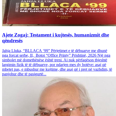
Ajete Zogaj: Testament i kujtesës, humanizmit dhe
qëndresës
Jahja Lluka, “BLLACA ‘99” Përjetimet e të dëbuarve me dhunë
nga forcat serbe, II, Botoi “Office Printy” Prishtinë, 2026 Një nga
simbolet më domethënëse është treni. Ai nuk përfaqëson thjeshtë
largimin fizik të të dëbuarve, por ndarjen mes dy botëve: asaj që
mbetet pas, e mbushur me kujtime, dhe asaj që i pret në vazhdim, të
panjohur dhe të pasigurtë...