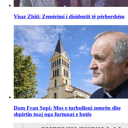
Visar Zhiti: Zemërimi i disidentit të përhershëm
Dom Fran Sopi: Mos e turbulloni zemrën dhe
shpirtin tuaj nga furtunat e botës