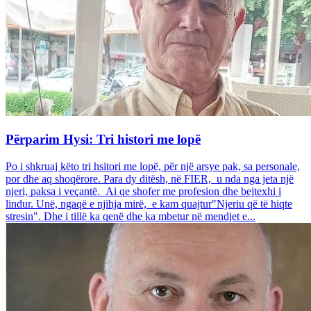
Përparim Hysi: Tri histori me lopë
Po i shkruaj këto tri hsitori me lopë, për një arsye pak, sa personale,
por dhe aq shoqërore. Para dy ditësh, në FIER, u nda nga jeta një
njeri, paksa i veçantë. Ai qe shofer me profesion dhe bejtexhi i
lindur. Unë, ngaqë e njihja mirë, e kam quajtur"Njeriu që të hiqte
stresin". Dhe i tillë ka qenë dhe ka mbetur në mendjet e...