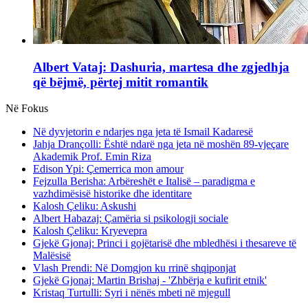
Albert Vataj: Dashuria, martesa dhe zgjedhja
që bëjmë, përtej mitit romantik
Në Fokus
Në dyvjetorin e ndarjes nga jeta të Ismail Kadaresë
Jahja Drançolli: Është ndarë nga jeta në moshën 89-vjeçare
Akademik Prof. Emin Riza
Edison Ypi: Çemerrica mon amour
Fejzulla Berisha: Arbëreshët e Italisë – paradigma e
vazhdimësisë historike dhe identitare
Kalosh Çeliku: Askushi
Albert Habazaj: Çamëria si psikologji sociale
Kalosh Çeliku: Kryevepra
Gjekë Gjonaj: Princi i gojëtarisë dhe mbledhësi i thesareve të
Malësisë
Vlash Prendi: Në Domgjon ku rrinë shqiponjat
Gjekë Gjonaj: Martin Brishaj - 'Zhbërja e kufirit etnik'
Kristaq Turtulli: Syri i nënës mbeti në mjegull