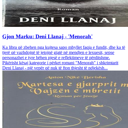
Gjon Marku: Deni Llanaj - 'Menorah'
Ka libra që zbehen nga kujtesa sapo mbyllet faqja e fundit, dhe ka të
tjerë që vazhdojnë të jetojnë gjatë në mendjen e lexuesit, sepse
personazhet e tyre bëhen pjesë e reflektimeve të përditshme.
Pikërisht kësaj kategorie i përket romani "Menorah" i shkrimtarit
Deni Llanaj - një vepër që nuk të fton thjesht të ndjekësh...