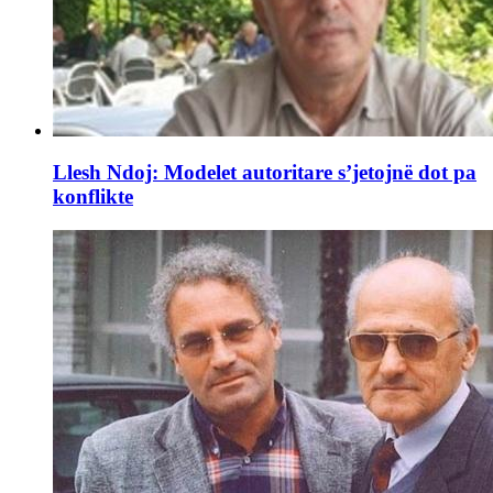
Llesh Ndoj: Modelet autoritare s’jetojnë dot pa
konflikte