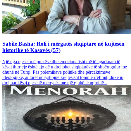
Sabile Basha: Roli i mërgatës shqiptare në kujtesën
historike të Kosovës (57)
Një nga pjesët më prekëse dhe emocionalisht më të ngarkuara të
kësaj thirrjeje është ajo që u drejtohet shqiptarëve të shpërngulur me
dhunë në Turqi. Pas polemikave politike dhe përcaktimeve
ideologjike, autorët ndryshojnë krejtësisht tonin e rrëfimit, duke iu
drejtuar kësaj pjese të mërgatës me një gjuhë të ngrohtë...