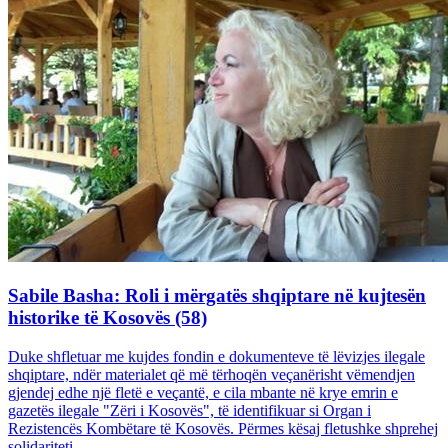
Sabile Basha: Roli i mërgatës shqiptare në kujtesën
historike të Kosovës (58)
Duke shfletuar me kujdes fondin e dokumenteve të lëvizjes ilegale
shqiptare, ndër materialet që më tërhoqën veçanërisht vëmendjen
gjendej edhe një fletë e veçantë, e cila mbante në krye emrin e
gazetës ilegale "Zëri i Kosovës", të identifikuar si Organ i
Rezistencës Kombëtare të Kosovës. Përmes kësaj fletushke shprehej
solidariteti...