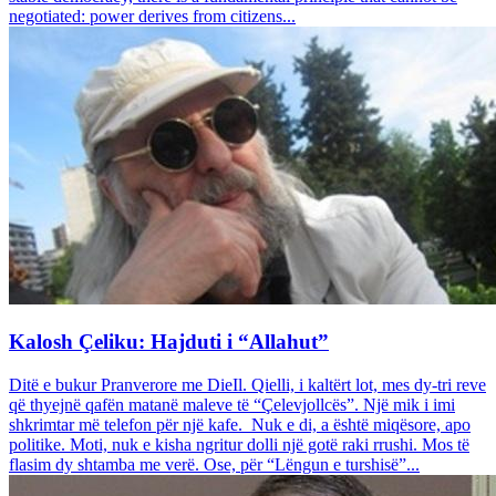
negotiated: power derives from citizens...
Kalosh Çeliku: Hajduti i “Allahut”
Ditë e bukur Pranverore me DieIl. Qielli, i kaltërt lot, mes dy-tri reve
që thyejnë qafën matanë maleve të “Çelevjollcës”. Një mik i imi
shkrimtar më telefon për një kafe. Nuk e di, a është miqësore, apo
politike. Moti, nuk e kisha ngritur dolli një gotë raki rrushi. Mos të
flasim dy shtamba me verë. Ose, për “Lëngun e turshisë”...