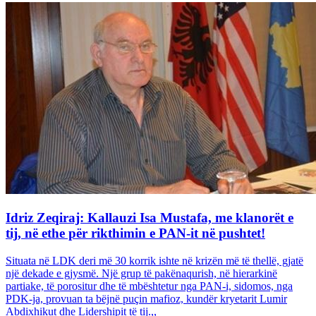
Idriz Zeqiraj: Kallauzi Isa Mustafa, me klanorët e
tij, në ethe për rikthimin e PAN-it në pushtet!
Situata në LDK deri më 30 korrik ishte në krizën më të thellë, gjatë
një dekade e gjysmë. Një grup të pakënaqurish, në hierarkinë
partiake, të porositur dhe të mbështetur nga PAN-i, sidomos, nga
PDK-ja, provuan ta bëjnë puçin mafioz, kundër kryetarit Lumir
Abdixhikut dhe Lidershipit të tij.,,