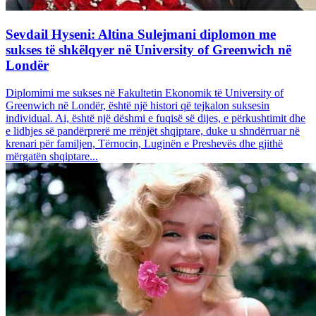
Sevdail Hyseni: Altina Sulejmani diplomon me
sukses të shkëlqyer në University of Greenwich në
Londër
Diplomimi me sukses në Fakultetin Ekonomik të University of
Greenwich në Londër, është një histori që tejkalon suksesin
individual. Ai, është një dëshmi e fuqisë së dijes, e përkushtimit dhe
e lidhjes së pandërprerë me rrënjët shqiptare, duke u shndërruar në
krenari për familjen, Tërnocin, Luginën e Preshevës dhe gjithë
mërgatën shqiptare...