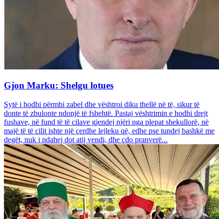
Gjon Marku: Shelgu lotues
Sytë i hodhi përmbi zabel dhe vështroi diku thellë në të, sikur të
donte të zbulonte ndonjë të fshehtë. Pastaj vështrimin e hodhi drejt
fushave, në fund të të cilave gjendej njëri nga plepat shekullorë, në
majë të të cilit ishte një çerdhe lejleku që, edhe pse tundej bashkë me
degët, nuk i ndahej dot atij vendi, dhe çdo pranverë...