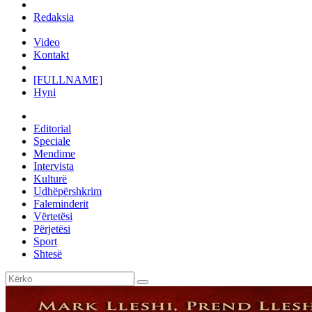
Redaksia
Video
Kontakt
[FULLNAME]
Hyni
Editorial
Speciale
Mendime
Intervista
Kulturë
Udhëpërshkrim
Faleminderit
Vërtetësi
Përjetësi
Sport
Shtesë