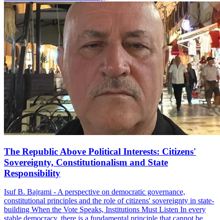
The Republic Above Political Interests: Citizens'
Sovereignty, Constitutionalism and State
Responsibility
Isuf B. Bajrami - A perspective on democratic governance,
constitutional principles and the role of citizens' sovereignty in state-
building When the Vote Speaks, Institutions Must Listen In every
stable democracy, there is a fundamental principle that cannot be