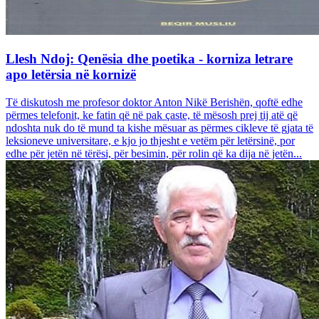
Llesh Ndoj: Qenësia dhe poetika - korniza letrare
apo letërsia në kornizë
Të diskutosh me profesor doktor Anton Nikë Berishën, qoftë edhe
përmes telefonit, ke fatin që në pak çaste, të mësosh prej tij atë që
ndoshta nuk do të mund ta kishe mësuar as përmes cikleve të gjata të
leksioneve universitare, e kjo jo thjesht e vetëm për letërsinë, por
edhe për jetën në tërësi, për besimin, për rolin që ka dija në jetën...