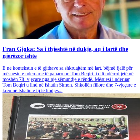
Fran Gjoka: Sa i thjeshtë në dukje, aq i lartë dhe
njerëzor ishte
E në kontekstin e të gjithave sa shkruajtëm më lart, bëjmë fjalë për
mësuesin e nderuar e të paharruar, Tom Beqiri, i cili ndërroi jetë në
moshën 78- vjeçare nga një sëmundje e rëndë. Mësuesi i nderuar,
Tom Beqiri u lind në fshatin Simon. Shkollën fillore dhe 7-vjeçare e
kreu në fshatin e tij të lindjes...