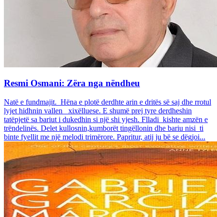
Resmi Osmani: Zëra nga nëndheu
Natë e fundmajit. Hëna e plotë derdhte arin e dritës së saj dhe rrotul
lyjet hidhnin vallen xixëlluese. E shumë prej tyre derdheshin
tatëpjetë sa bariut i dukedhin si një shi yjesh. Flladi kishte amzën e
trëndelinës. Delet kullosnin,kumborët tingëllonin dhe bariu nisi ti
binte fyellit me një melodi trimërore. Papritur, atij ju bë se dëgjoi...