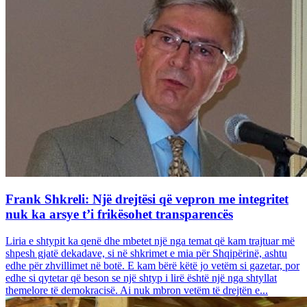
Frank Shkreli: Një drejtësi që vepron me integritet
nuk ka arsye t’i frikësohet transparencës
Liria e shtypit ka qenë dhe mbetet një nga temat që kam trajtuar më
shpesh gjatë dekadave, si në shkrimet e mia për Shqipërinë, ashtu
edhe për zhvillimet në botë. E kam bërë këtë jo vetëm si gazetar, por
edhe si qytetar që beson se një shtyp i lirë është një nga shtyllat
themelore të demokracisë. Ai nuk mbron vetëm të drejtën e...