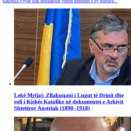
Sakrifica e tyne nuk përfaqëson vetëm historinë e dy burrave...
Lekë Mrijaj: Zllakuqani i Lugut të Drinit dhe
roli i Kishës Katolike në dokumentet e Arkivit
Shtetëror Austriak (1890–1918)