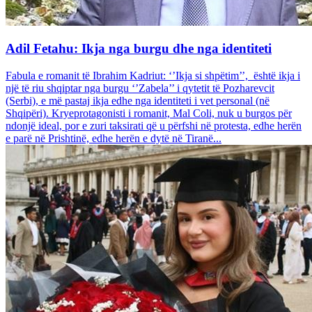
Adil Fetahu: Ikja nga burgu dhe nga identiteti
Fabula e romanit të Ibrahim Kadriut: ‘’Ikja si shpëtim’’, është ikja i
një të riu shqiptar nga burgu ‘’Zabela’’ i qytetit të Pozharevcit
(Serbi), e më pastaj ikja edhe nga identiteti i vet personal (në
Shqipëri). Kryeprotagonisti i romanit, Mal Coli, nuk u burgos për
ndonjë ideal, por e zuri taksirati që u përfshi në protesta, edhe herën
e parë në Prishtinë, edhe herën e dytë në Tiranë...