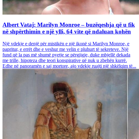
Albert Vataj: Marilyn Monroe – buzëqeshja që u fik
në shpërthimin e një ylli, 64 vite që ndaluan kohën
Një vdekje e denjë për mistikën e një ikonë si Marilyn Monroe, e
papritur, e errët dhe e veshur me velin e pluhurt të sekreteve. Një
fund që la pas më shumë pyetje se përgjigje, duke mbjellë dekada
me trille, hipoteza dhe teori konspirative që nuk u zbehën kurrë.
Edhe në panoramën e saj mortore, ajo vdekje ruajti një shkëlqim të...