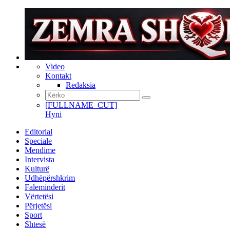
Video
Kontakt
Redaksia
[FULLNAME_CUT]
Hyni
Editorial
Speciale
Mendime
Intervista
Kulturë
Udhëpërshkrim
Faleminderit
Vërtetësi
Përjetësi
Sport
Shtesë