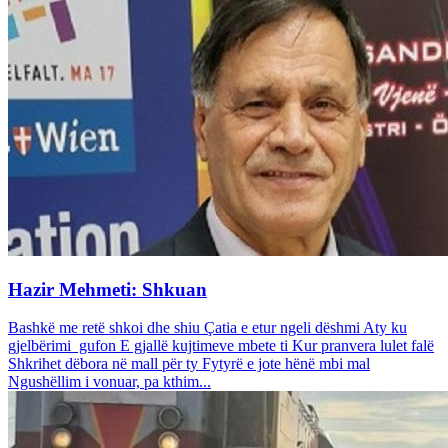
Hazir Mehmeti: Shkuan
Bashkë me retë shkoi dhe shiu Çatia e etur ngeli dëshmi Aty ku
gjelbërimi gufon E gjallë kujtimeve mbete ti Kur pranvera lulet falë
Shkrihet dëbora në mall për ty Fytyrë e jote hënë mbi mal
Ngushëllim i vonuar, pa kthim...