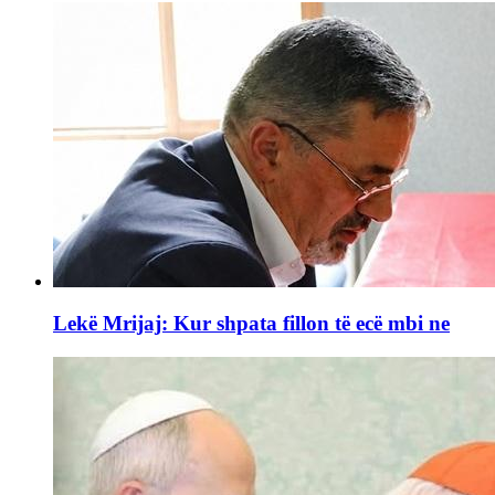
Lekë Mrijaj: Kur shpata fillon të ecë mbi ne