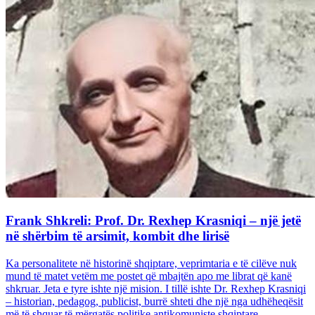
Frank Shkreli: Prof. Dr. Rexhep Krasniqi – një jetë
në shërbim të arsimit, kombit dhe lirisë
Ka personalitete në historinë shqiptare, veprimtaria e të cilëve nuk
mund të matet vetëm me postet që mbajtën apo me librat që kanë
shkruar. Jeta e tyre ishte një mision. I tillë ishte Dr. Rexhep Krasniqi
– historian, pedagog, publicist, burrë shteti dhe një nga udhëheqësit
më të shquar të mërgatës politike antikomuniste shqiptare...