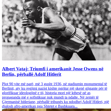
Albert Vataj: Triumfi i amerikanit Jesse Owens në
Berlin, përballë Adolf Hitlerit
Plot 90 vite më parë, më 3 gusht 1936, në stadiumin monumental të
Berlinit, aty ku regjimi nazist kishte ngritur një skenë gjigante për të
glorifikuar ideologjinë e tij, historia mori një kthesë që as
propaganda më e sofistikuar nuk mundi ta ndalte. Në zemër të
Gjermanisë hitleriane, përballë tribunës ku ndodhej Adolf Hitleri, një
djalosh afro-amerikan nga Shtetet e Bashkuara...