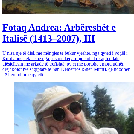
Fotaq Andrea: Arbëreshët e
Italisë (1413–2007), III
U nisa një të diel, me mëngjes të bukur vjeshte, nga qyteti i vogël i
Korilianos; tek lashë nga pas me keqardhje kullat e saj feudale,
ujësjellësin me arkadë të trefishtë, pyjet me portokaj, mora udhën
drejt kolonive shqiptare të San-Demetrios [Shën Mitrit], që ndodhen
në Perëndim të qytetit...