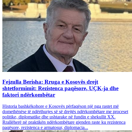
Fejzulla Berisha: Rruga e Kosovës drejt
shtetformimit: Rezistenca paqësore, UÇK-ja dhe
faktori ndërkombëtar
Historia bashkëkohore e Kosovës përfaqëson një nga rastet më
domethënëse të ndërthurjes së së drejtës ndërkombëtare me proceset
politike, diplomatike dhe ushtarake në fundin e shekullit XX.
Rrallëherë në praktikën ndërkombëtare gjenden raste ku rezistenca
paqësore, rezistenca e armatosur, diplomacia...