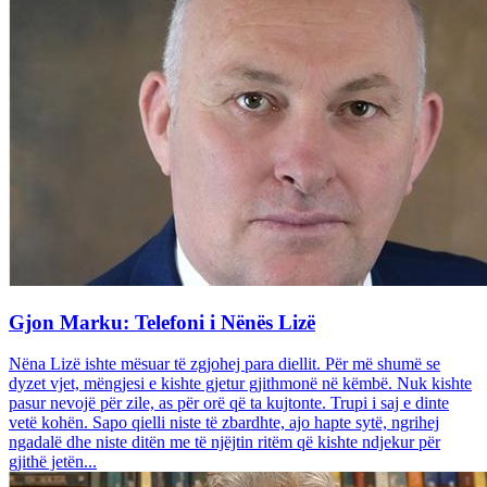
Gjon Marku: Telefoni i Nënës Lizë
Nëna Lizë ishte mësuar të zgjohej para diellit. Për më shumë se
dyzet vjet, mëngjesi e kishte gjetur gjithmonë në këmbë. Nuk kishte
pasur nevojë për zile, as për orë që ta kujtonte. Trupi i saj e dinte
vetë kohën. Sapo qielli niste të zbardhte, ajo hapte sytë, ngrihej
ngadalë dhe niste ditën me të njëjtin ritëm që kishte ndjekur për
gjithë jetën...