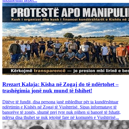
shquheshin nëpër...
Rrezart Kalaja: Kisha në Zogaj do të ndërtohet –
trashëgimia jonë nuk mund të fshihet!
Ditëve të fundit, disa persona janë mbledhur për ta kundërshtuar
ndërtimin e Kishës në Zogaj të Vushtrrisë. Sipas informatave të
banorëve të zonës, shumë prej tyre nuk njihen si banorë të fshatit,
ndërsa disa thuhet se nuk jetojnë fare në komunën e Vushtrrisë...