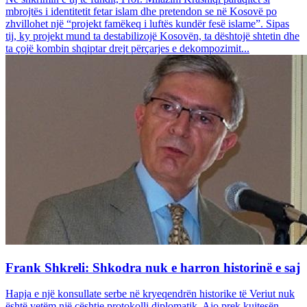
mbrojtës i identitetit fetar islam dhe pretendon se në Kosovë po
zhvillohet një “projekt famëkeq i luftës kundër fesë islame”. Sipas
tij, ky projekt mund ta destabilizojë Kosovën, ta dështojë shtetin dhe
ta çojë kombin shqiptar drejt përçarjes e dekompozimit...
Frank Shkreli: Shkodra nuk e harron historinë e saj
Hapja e një konsullate serbe në kryeqendrën historike të Veriut nuk
është vetëm një çështje protokolli diplomatik. Ajo prek kujtesën