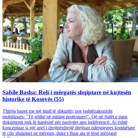
Sabile Basha: Roli i mërgatës shqiptare në kujtesën
historike të Kosovës (55)
Thirrja hapet me një titull të shkurtër, por jashtëzakonisht
mobilizues: "Të gjithë në miting protestues!". Që në fjalët e para,
dokumenti nuk lë hapësirë për pasivitet apo indiferencë. Ai është
konceptuar si një apel i drejtpërdrejtë drejtuar ndërgjegjes kombëtare
të çdo shqiptari në mërgim, duke i ftuar ata të lënë mënjanë