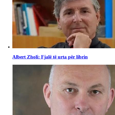
Albert Zholi: Fjalë të urta për librin