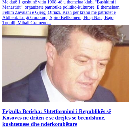
Me datë 1 gusht në vitin 1908 -të u themelua klubi “Bashkimi i
Manastirit”, organizatë patriotike politiko-kulturore. E themeluan
Fehim Zavalani e Gjergj Qiriazi. Krah për krahu me patriotët e
Atdheut: Luigj Gurakuqi, Spiro Bellkameni, Nuçi Naçi, Bajo
Topulli, Mihail Grameno...
Fejzulla Berisha: Shtetformimi i Republikës së
Kosovës në dritën e së drejtës së brendshme,
kushtetuese dhe ndërkombëtare