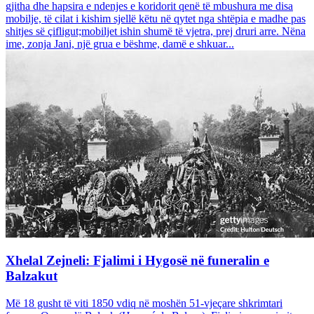
gjitha dhe hapsira e ndenjes e koridorit qenë të mbushura me disa
mobilje, të cilat i kishim sjellë këtu në qytet nga shtëpia e madhe pas
shitjes së çifligut;mobiljet ishin shumë të vjetra, prej druri arre. Nëna
ime, zonja Jani, një grua e bëshme, damë e shkuar...
Xhelal Zejneli: Fjalimi i Hygosë në funeralin e
Balzakut
Më 18 gusht të viti 1850 vdiq në moshën 51-vjeçare shkrimtari