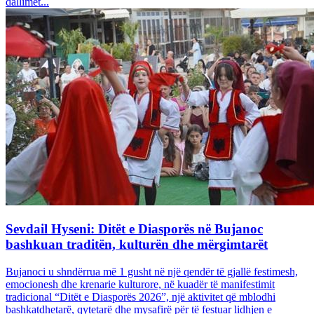
dallimet...
Sevdail Hyseni: Ditët e Diasporës në Bujanoc
bashkuan traditën, kulturën dhe mërgimtarët
Bujanoci u shndërrua më 1 gusht në një qendër të gjallë festimesh,
emocionesh dhe krenarie kulturore, në kuadër të manifestimit
tradicional “Ditët e Diasporës 2026”, një aktivitet që mblodhi
bashkatdhetarë, qytetarë dhe mysafirë për të festuar lidhjen e