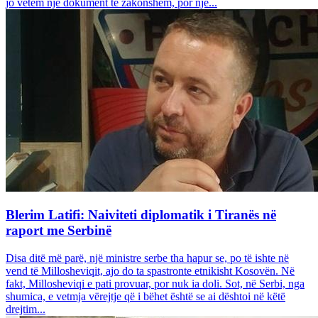
jo vetëm një dokument të zakonshëm, por një...
Blerim Latifi: Naiviteti diplomatik i Tiranës në
raport me Serbinë
Disa ditë më parë, një ministre serbe tha hapur se, po të ishte në
vend të Millosheviqit, ajo do ta spastronte etnikisht Kosovën. Në
fakt, Millosheviqi e pati provuar, por nuk ia doli. Sot, në Serbi, nga
shumica, e vetmja vërejtje që i bëhet është se ai dështoi në këtë
drejtim...