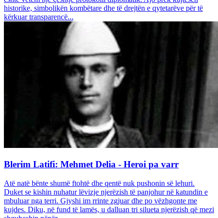
historike, simbolikën kombëtare dhe të drejtën e qytetarëve për të
kërkuar transparencë...
Blerim Latifi: Mehmet Delia - Heroi pa varr
Atë natë bënte shumë ftohtë dhe qentë nuk pushonin së lehuri.
Duket se kishin nuhatur lëvizje njerëzish të panjohur në katundin e
mbuluar nga terri. Gjyshi im rrinte zgjuar dhe po vëzhgonte me
kujdes. Diku, në fund të lamës, u dalluan tri silueta njerëzish që mezi