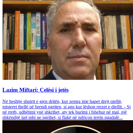
Lazim Miftari: Çelësi i jetës
Në heshtje shpirti e gjen dritën, kur zemra ime hapet drejt qiellit,
misteret thellë në brendi ngriten, si agu kur lëshon rrezet e diellit. - Si
në rreth, udhëtimi ynë shkrihet, aty tek burimi i fshehur në mal, një
shkëndijë lart mbi ne ngrihet, si flakë që ndriçon terrin ngadalë...