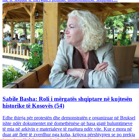
Sabile Basha: Roli i mërgatës shqiptare në kujtesën
historike të Kosovës (54)
Edhe thirrja për protestën dhe demonstratën e organizuar në Bruksel
ishte ndër dokumentet më domethënëse që hasa gjatë hulumtimeve
të mia në arkivin e materialeve të ruajtura ndër vite. Kur e mora në
duar atë fletë të zverdhur nga koha, krijova përshtypjen se po prekja