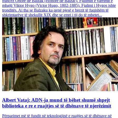
francez Onore dë Balzak (Honoré de Balzac). Fjalimin e varrimit e
mbajti Viktor Hygo (Victor Hugo, 1802-1885). Fjalimi i Hygos ishte
tronditës. Ai tha se Balzaku ka qenë pjesë e brezit të fuqishëm të
shkrimtarëve të shekullit XIX dhe se emri i tij do të mbetet...
Albert Vataj: ADN-ja mund të bëhet shumë shpejt
biblioteka e re e ruajtjes së të dhënave të njerëzimit
Përparimet më të fundit në teknologjinë e ruajtjes së të dhënave në