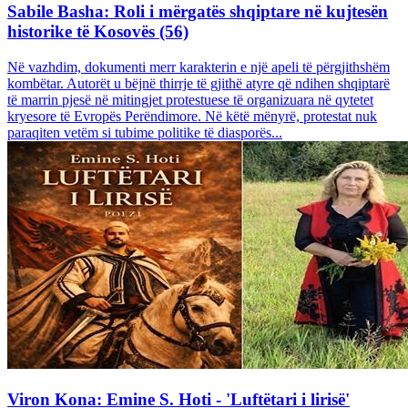
Sabile Basha: Roli i mërgatës shqiptare në kujtesën
historike të Kosovës (56)
Në vazhdim, dokumenti merr karakterin e një apeli të përgjithshëm
kombëtar. Autorët u bëjnë thirrje të gjithë atyre që ndihen shqiptarë
të marrin pjesë në mitingjet protestuese të organizuara në qytetet
kryesore të Evropës Perëndimore. Në këtë mënyrë, protestat nuk
paraqiten vetëm si tubime politike të diasporës...
Viron Kona: Emine S. Hoti - 'Luftëtari i lirisë'