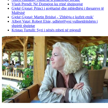
Vlash Prendi: Në Domgjon ku rrinë shqiponjat
Gjekë Gjonaj: Princi i gojëtarisë dhe mbledhësi i thesareve të
Malësisë
Gjekë Gjonaj: Martin Brishaj - 'Zhbërja e kufirit etnik'
Albert Vataj: Robert Elsie, udhërrëfyesi vullnetdritshëm i
shpirtit shqiptar
Kristaq Turtulli: Syri i nënës mbeti në mjegull