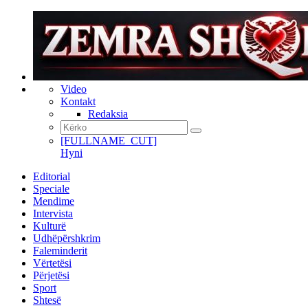
Video
Kontakt
Redaksia
[FULLNAME_CUT]
Hyni
Editorial
Speciale
Mendime
Intervista
Kulturë
Udhëpërshkrim
Faleminderit
Vërtetësi
Përjetësi
Sport
Shtesë