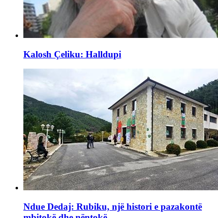
Kalosh Çeliku: Halldupi
Ndue Dedaj: Rubiku, një histori e pazakontë
mbitokë dhe nëntokë