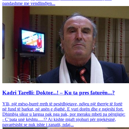
pandashme me vendlindjen...
Kadri Tarelli: Doktor...! – Ku ta pres faturën...?
Ylli, një mëso-burrë rreth të pesëdhjetave, ndjeu një therrje të fortë
në fund të barkut, në anën e djathë. E vuri dorën dhe e ngjeshi fort.
Dhimbja sikur u largua pak nga pak, por meraku mbeti pa përgjigje:
- Ç’pata unë kështu.....!? Ai kishte mjaft njohuri për mjekësinë,
pavarësisht se nuk ishte i zanatit, ndaj...