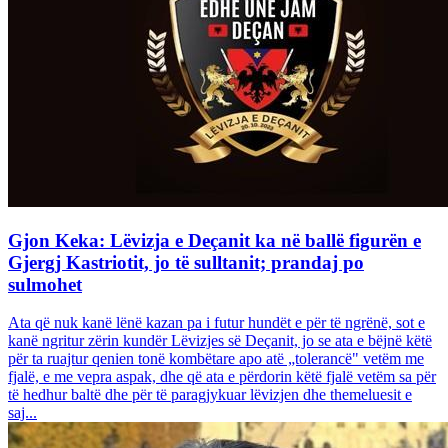
Gjon Keka: Lëvizja e Deçanit ka në ballë figurën e
Gjergj Kastriotit, jo të sulltanit; prandaj po
sulmohet
Ata që nuk kanë lënë kazan pa i futur hundët e për të ngrënë, sot e
kanë ngritur zërin kundër Lëvizjes së Deçanit, jo se ata e bëjnë këtë
për ta ruajtur qenien tonë kombëtare apo atë „tolerancë" vetëm me
fjalë, e me vepra aspak, dhe që ata e përdorin këtë fjalë vetëm sa për
të hedhur baltë dhe për të paragjykuar lëvizjen dhe themeluesit e
saj...