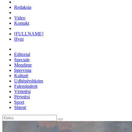
Redaksia
Video
Kontakt
[FULLNAME]
Hyni
Editorial
Speciale
Mendime
Intervista
Kulturë
Udhëpërshkrim
Faleminderit
Vërtetësi
Përjetësi
Sport
Shtesë