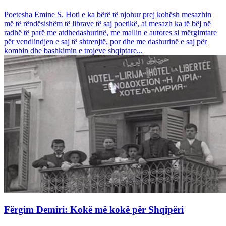
Poetesha Emine S. Hoti e ka bërë të njohur prej kohësh mesazhin
më të rëndësishëm të librave të saj poetikë, ai mesazh ka të bëj në
radhë të parë me atdhedashurinë, me mallin e autores si mërgimtare
për vendlindjen e saj të shtrenjtë, por dhe me dashurinë e saj për
kombin dhe bashkimin e trojeve shqiptare...
Fërgim Demiri: Kokë më kokë për Shqipëri