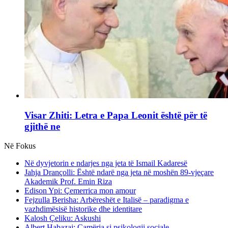
Visar Zhiti: Letra e Papa Leonit është për të
gjithë ne
Në Fokus
Në dyvjetorin e ndarjes nga jeta të Ismail Kadaresë
Jahja Drançolli: Është ndarë nga jeta në moshën 89-vjeçare
Akademik Prof. Emin Riza
Edison Ypi: Çemerrica mon amour
Fejzulla Berisha: Arbëreshët e Italisë – paradigma e
vazhdimësisë historike dhe identitare
Kalosh Çeliku: Askushi
Albert Habazaj: Çamëria si psikologji sociale