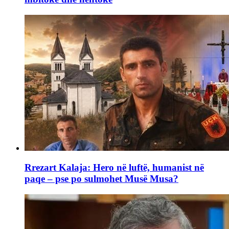
Rrezart Kalaja: Hero në luftë, humanist në
paqe – pse po sulmohet Musë Musa?