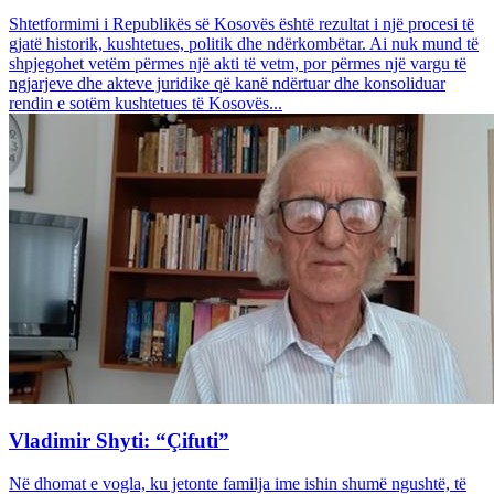
Shtetformimi i Republikës së Kosovës është rezultat i një procesi të
gjatë historik, kushtetues, politik dhe ndërkombëtar. Ai nuk mund të
shpjegohet vetëm përmes një akti të vetm, por përmes një vargu të
ngjarjeve dhe akteve juridike që kanë ndërtuar dhe konsoliduar
rendin e sotëm kushtetues të Kosovës...
Vladimir Shyti: “Çifuti”
Në dhomat e vogla, ku jetonte familja ime ishin shumë ngushtë, të