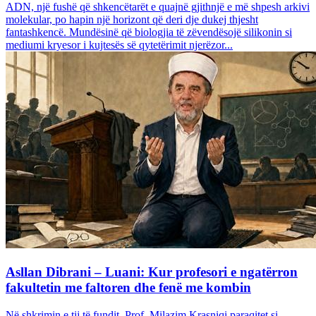
ADN, një fushë që shkencëtarët e quajnë gjithnjë e më shpesh arkivi
molekular, po hapin një horizont që deri dje dukej thjesht
fantashkencë. Mundësinë që biologjia të zëvendësojë silikonin si
mediumi kryesor i kujtesës së qytetërimit njerëzor...
Asllan Dibrani – Luani: Kur profesori e ngatërron
fakultetin me faltoren dhe fenë me kombin
Në shkrimin e tij të fundit, Prof. Milazim Krasniqi paraqitet si