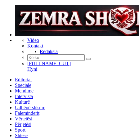
Video
Kontakt
Redaksia
[FULLNAME_CUT]
Hyni
Editorial
Speciale
Mendime
Intervista
Kulturë
Udhëpërshkrim
Faleminderit
Vërtetësi
Përjetësi
Sport
Shtesë