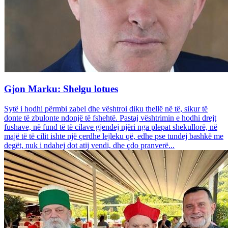
Gjon Marku: Shelgu lotues
Sytë i hodhi përmbi zabel dhe vështroi diku thellë në të, sikur të
donte të zbulonte ndonjë të fshehtë. Pastaj vështrimin e hodhi drejt
fushave, në fund të të cilave gjendej njëri nga plepat shekullorë, në
majë të të cilit ishte një çerdhe lejleku që, edhe pse tundej bashkë me
degët, nuk i ndahej dot atij vendi, dhe çdo pranverë...