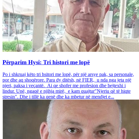
Përparim Hysi: Tri histori me lopë
Po i shkruaj këto tri hsitori me lopë, për një arsye pak, sa personale,
por dhe aq shoqërore. Para dy ditësh, në FIER, u nda nga jeta një
njeri, paksa i veçantë. Ai qe shofer me profesion dhe bejtexhi i
lindur. Unë, ngaqë e njihja mirë, e kam quajtur"Njeriu që të hiqte
stresin". Dhe i tillë ka qenë dhe ka mbetur në mendjet e...