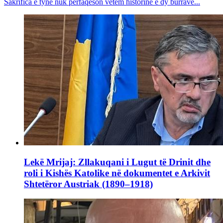
Sakrifica e tyne nuk përfaqëson vetëm historinë e dy burrave...
Lekë Mrijaj: Zllakuqani i Lugut të Drinit dhe
roli i Kishës Katolike në dokumentet e Arkivit
Shtetëror Austriak (1890–1918)