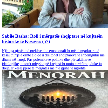
Sabile Basha: Roli i mërgatës shqiptare në kujtesën
historike të Kosovës (57)
Një nga pjesët më prekëse dhe emocionalisht më të ngarkuara të
kësaj thirrjeje është ajo që u drejtohet shqiptarëve të shpërngulur me
dhunë në Turqi. Pas polemikave politike dhe përcaktimeve
ideologjike, autorët ndryshojnë krejtësisht tonin e rrëfimit, duke iu
drejtuar kësaj pjese të mërgatës me një gjuhë të ngrohtë...