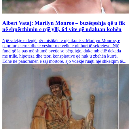
Albert Vataj: Marilyn Monroe – buzëqeshja që u fik
në shpërthimin e një ylli, 64 vite që ndaluan kohën
Një vdekje e denjë për mistikën e një ikonë si Marilyn Monroe, e
papritur, e errët dhe e veshur me velin e pluhurt të sekreteve. Një
fund që la pas më shumë pyetje se përgjigje, duke mbjellë dekada
me trille, hipoteza dhe teori konspirative që nuk u zbehën kurrë.
Edhe në panoramën e saj mortore, ajo vdekje ruajti një shkëlqim të...