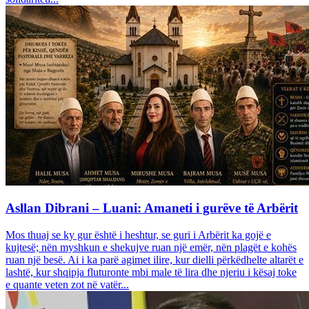
Asllan Dibrani – Luani: Amaneti i gurëve të Arbërit
Mos thuaj se ky gur është i heshtur, se guri i Arbërit ka gojë e
kujtesë; nën myshkun e shekujve ruan një emër, nën plagët e kohës
ruan një besë. Ai i ka parë agimet ilire, kur dielli përkëdhelte altarët e
lashtë, kur shqipja fluturonte mbi male të lira dhe njeriu i kësaj toke
e quante veten zot në vatër...