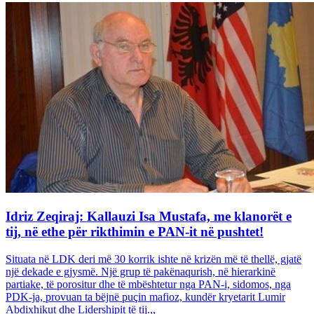
Idriz Zeqiraj: Kallauzi Isa Mustafa, me klanorët e
tij, në ethe për rikthimin e PAN-it në pushtet!
Situata në LDK deri më 30 korrik ishte në krizën më të thellë, gjatë
një dekade e gjysmë. Një grup të pakënaqurish, në hierarkinë
partiake, të porositur dhe të mbështetur nga PAN-i, sidomos, nga
PDK-ja, provuan ta bëjnë puçin mafioz, kundër kryetarit Lumir
Abdixhikut dhe Lidershipit të tij.,,