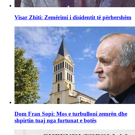
Visar Zhiti: Zemërimi i disidentit të përhershëm
Dom Fran Sopi: Mos e turbulloni zemrën dhe
shpirtin tuaj nga furtunat e botës