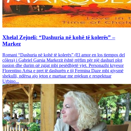
Xhelal Zejneli: “Dashuria në kohë të kolerës” –
Markez
Romani “Dashuria në kohë të kolerës” (El amor en los tiempos del
cólera) i Gabriel Garsia Markezit është rrëfim për një dashuri plot
pasion dhe durim që zgjat mbi pesëdhjetë vjet. Personazhi kryesor
Florentino Arisa e pret të dashurën e tij Fermina Daze mbi gjysmë
shekulli, ndërsa ajo jeton e martuar me mjekun e respektuar
Urbino...