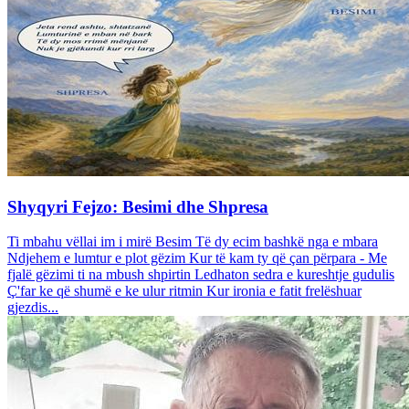
Shyqyri Fejzo: Besimi dhe Shpresa
Ti mbahu vëllai im i mirë Besim Të dy ecim bashkë nga e mbara
Ndjehem e lumtur e plot gëzim Kur të kam ty që çan përpara - Me
fjalë gëzimi ti na mbush shpirtin Ledhaton sedra e kureshtje gudulis
Ç'far ke që shumë e ke ulur ritmin Kur ironia e fatit frelëshuar
gjezdis...