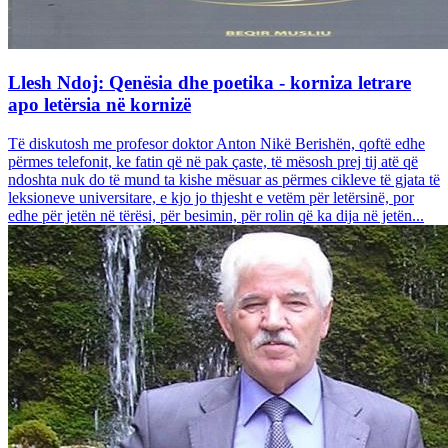
Llesh Ndoj: Qenësia dhe poetika - korniza letrare
apo letërsia në kornizë
Të diskutosh me profesor doktor Anton Nikë Berishën, qoftë edhe
përmes telefonit, ke fatin që në pak çaste, të mësosh prej tij atë që
ndoshta nuk do të mund ta kishe mësuar as përmes cikleve të gjata të
leksioneve universitare, e kjo jo thjesht e vetëm për letërsinë, por
edhe për jetën në tërësi, për besimin, për rolin që ka dija në jetën...