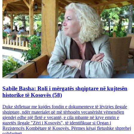
Sabile Basha: Roli i mërgatës shqiptare në kujtesën
historike të Kosovës (58)
Duke shfletuar me kujdes fondin e dokumenteve të lëvizjes ilegale
shqiptare, ndër materialet që më tërhoqën veçanërisht vëmendjen
gjendej edhe një fletë e veçantë, e cila mbante në krye emrin e
gazetës ilegale "Zëri i Kosovës", të identifikuar si Organ i
Rezistencës Kombëtare të Kosovës. Përmes kësaj fletushke shprehej
solidariteti...