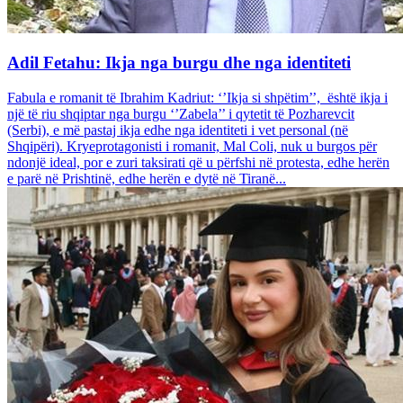
Adil Fetahu: Ikja nga burgu dhe nga identiteti
Fabula e romanit të Ibrahim Kadriut: ‘’Ikja si shpëtim’’, është ikja i
një të riu shqiptar nga burgu ‘’Zabela’’ i qytetit të Pozharevcit
(Serbi), e më pastaj ikja edhe nga identiteti i vet personal (në
Shqipëri). Kryeprotagonisti i romanit, Mal Coli, nuk u burgos për
ndonjë ideal, por e zuri taksirati që u përfshi në protesta, edhe herën
e parë në Prishtinë, edhe herën e dytë në Tiranë...