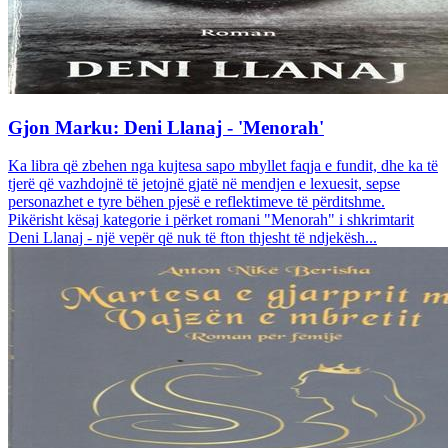
Gjon Marku: Deni Llanaj - 'Menorah'
Ka libra që zbehen nga kujtesa sapo mbyllet faqja e fundit, dhe ka të
tjerë që vazhdojnë të jetojnë gjatë në mendjen e lexuesit, sepse
personazhet e tyre bëhen pjesë e reflektimeve të përditshme.
Pikërisht kësaj kategorie i përket romani "Menorah" i shkrimtarit
Deni Llanaj - një vepër që nuk të fton thjesht të ndjekësh...