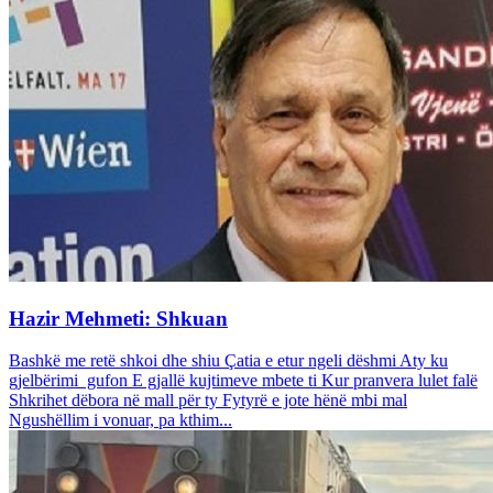
Hazir Mehmeti: Shkuan
Bashkë me retë shkoi dhe shiu Çatia e etur ngeli dëshmi Aty ku
gjelbërimi gufon E gjallë kujtimeve mbete ti Kur pranvera lulet falë
Shkrihet dëbora në mall për ty Fytyrë e jote hënë mbi mal
Ngushëllim i vonuar, pa kthim...