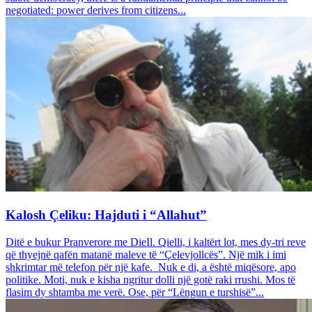
negotiated: power derives from citizens...
Kalosh Çeliku: Hajduti i “Allahut”
Ditë e bukur Pranverore me DieIl. Qielli, i kaltërt lot, mes dy-tri reve
që thyejnë qafën matanë maleve të “Çelevjollcës”. Një mik i imi
shkrimtar më telefon për një kafe. Nuk e di, a është miqësore, apo
politike. Moti, nuk e kisha ngritur dolli një gotë raki rrushi. Mos të
flasim dy shtamba me verë. Ose, për “Lëngun e turshisë”...