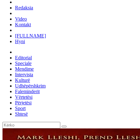
Redaksia
Video
Kontakt
[FULLNAME]
Hyni
Editorial
Speciale
Mendime
Intervista
Kulturë
Udhëpërshkrim
Faleminderit
Vërtetësi
Përjetësi
Sport
Shtesë