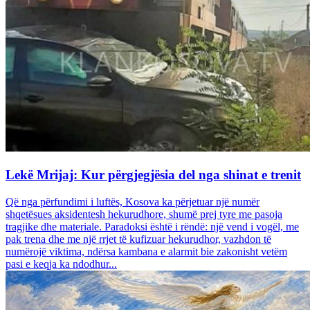
Lekë Mrijaj: Kur përgjegjësia del nga shinat e trenit
Që nga përfundimi i luftës, Kosova ka përjetuar një numër
shqetësues aksidentesh hekurudhore, shumë prej tyre me pasoja
tragjike dhe materiale. Paradoksi është i rëndë: një vend i vogël, me
pak trena dhe me një rrjet të kufizuar hekurudhor, vazhdon të
numërojë viktima, ndërsa kambana e alarmit bie zakonisht vetëm
pasi e keqja ka ndodhur...