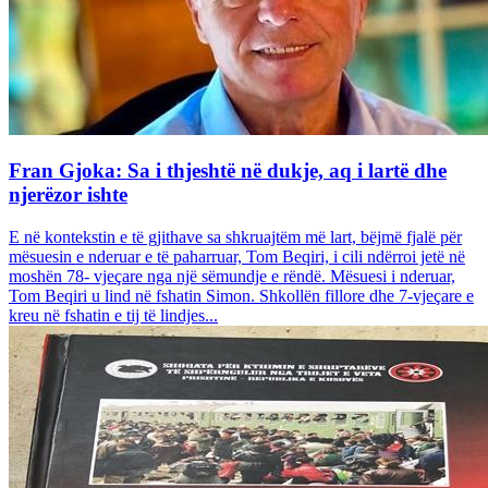
Fran Gjoka: Sa i thjeshtë në dukje, aq i lartë dhe
njerëzor ishte
E në kontekstin e të gjithave sa shkruajtëm më lart, bëjmë fjalë për
mësuesin e nderuar e të paharruar, Tom Beqiri, i cili ndërroi jetë në
moshën 78- vjeçare nga një sëmundje e rëndë. Mësuesi i nderuar,
Tom Beqiri u lind në fshatin Simon. Shkollën fillore dhe 7-vjeçare e
kreu në fshatin e tij të lindjes...