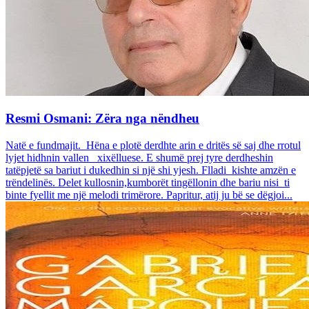
Resmi Osmani: Zëra nga nëndheu
Natë e fundmajit. Hëna e plotë derdhte arin e dritës së saj dhe rrotul
lyjet hidhnin vallen xixëlluese. E shumë prej tyre derdheshin
tatëpjetë sa bariut i dukedhin si një shi yjesh. Flladi kishte amzën e
trëndelinës. Delet kullosnin,kumborët tingëllonin dhe bariu nisi ti
binte fyellit me një melodi trimërore. Papritur, atij ju bë se dëgjoi...