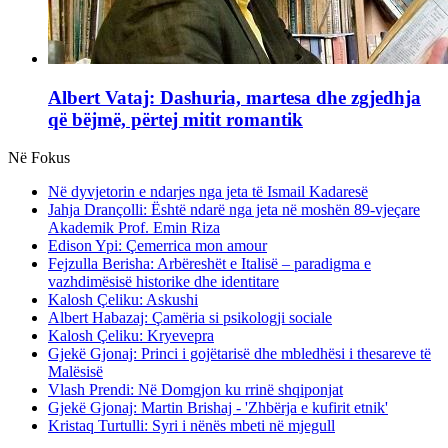
Albert Vataj: Dashuria, martesa dhe zgjedhja
që bëjmë, përtej mitit romantik
Në Fokus
Në dyvjetorin e ndarjes nga jeta të Ismail Kadaresë
Jahja Drançolli: Është ndarë nga jeta në moshën 89-vjeçare
Akademik Prof. Emin Riza
Edison Ypi: Çemerrica mon amour
Fejzulla Berisha: Arbëreshët e Italisë – paradigma e
vazhdimësisë historike dhe identitare
Kalosh Çeliku: Askushi
Albert Habazaj: Çamëria si psikologji sociale
Kalosh Çeliku: Kryevepra
Gjekë Gjonaj: Princi i gojëtarisë dhe mbledhësi i thesareve të
Malësisë
Vlash Prendi: Në Domgjon ku rrinë shqiponjat
Gjekë Gjonaj: Martin Brishaj - 'Zhbërja e kufirit etnik'
Kristaq Turtulli: Syri i nënës mbeti në mjegull