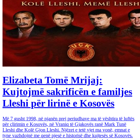
Elizabeta Tomë Mrijaj:
Kujtojmë sakrificën e familjes
Lleshi për lirinë e Kosovës
Më 7 gusht 1998, në njanën prej periudhave ma të vështira të luftës
për çlirimin e Kosovës, në Vraniq të Gjakovës ranë Mark Tunë
Lleshi dhe Kolë Gjon Lleshi. Njëzet e tetë vjet ma vonë, emnat e
tyne vazhdojnë me qenë pjesë e historisë dhe kujtesës së Kosovës.