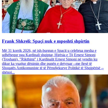
Frank Shkreli: Spaçi nuk e mposhti shpirtin
Më 31 korrik 2026, në ish-burgun e Spaçit u celebrua mesha e
udhëhequr nga Kardinali shqiptar, Hirësia e Tij Ernest Simoni
(Troshani). "Rikthimi" i Kardinalit Ernest Simoni në vendin ku
dikur ka vuajtur dënimin dhe punën e detyruar --me ftesë të
Shoqatës Antikomuniste të të Përndjekurve Politikë të Shqipërisë --
shënoi...