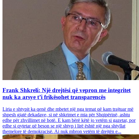
Frank Shkreli: Një drejtësi që vepron me integritet
nuk ka arsye t’i frikësohet transparencës
Liria e shtypit ka qenë dhe mbetet një nga temat që kam trajtuar më
shpesh gjatë dekadave, si në shkrimet e mia për Shqipërinë, ashtu
edhe për zhvillimet në botë. E kam bërë këtë jo vetëm si gazetar, por
edhe si qytetar që beson se një shtyp i lirë është një nga shtyllat
themelore të demokracisë. Ai nuk mbron vetëm të drejtën e...