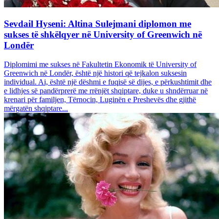
Sevdail Hyseni: Altina Sulejmani diplomon me
sukses të shkëlqyer në University of Greenwich në
Londër
Diplomimi me sukses në Fakultetin Ekonomik të University of
Greenwich në Londër, është një histori që tejkalon suksesin
individual. Ai, është një dëshmi e fuqisë së dijes, e përkushtimit dhe
e lidhjes së pandërprerë me rrënjët shqiptare, duke u shndërruar në
krenari për familjen, Tërnocin, Luginën e Preshevës dhe gjithë
mërgatën shqiptare...