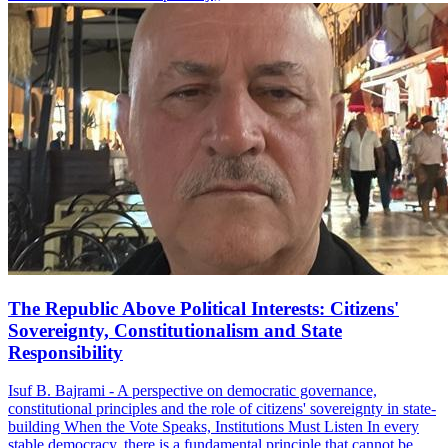
The Republic Above Political Interests: Citizens'
Sovereignty, Constitutionalism and State
Responsibility
Isuf B. Bajrami - A perspective on democratic governance,
constitutional principles and the role of citizens' sovereignty in state-
building When the Vote Speaks, Institutions Must Listen In every
stable democracy, there is a fundamental principle that cannot be