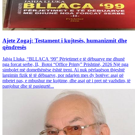
Ajete Zogaj: Testament i kujtesës, humanizmit dhe
qëndresës
Jahja Lluka, “BLLACA ‘99” Përjetimet e të dëbuarve me dhunë
nga forcat serbe, II, Botoi “Office Printy” Prishtinë, 2026 Një nga
simbolet më domethënëse është treni. Ai nuk përfaqëson thjeshtë
largimin fizik të të dëbuarve, por ndarjen mes dy botëve: asaj që
mbetet pas, e mbushur me kujtime, dhe asaj që i pret në vazhdim, të
panjohur dhe të pasigurtë...