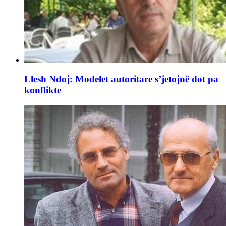
Llesh Ndoj: Modelet autoritare s’jetojnë dot pa
konflikte