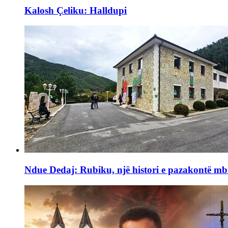
Kalosh Çeliku: Halldupi
Ndue Dedaj: Rubiku, një histori e pazakontë mb