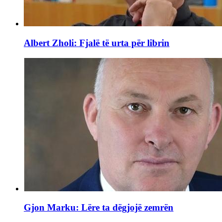
Albert Zholi: Fjalë të urta për librin
Gjon Marku: Lëre ta dëgjojë zemrën