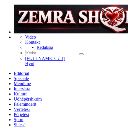
Video
Kontakt
Redaksia
[FULLNAME_CUT]
Hyni
Editorial
Speciale
Mendime
Intervista
Kulturë
Udhëpërshkrim
Faleminderit
Vërtetësi
Përjetësi
Sport
Shtesë