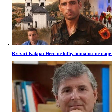
Rrezart Kalaja: Hero në luftë, humanist në paq