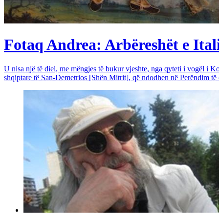
Fotaq Andrea: Arbëreshët e Itali
U nisa një të diel, me mëngjes të bukur vjeshte, nga qyteti i vogël i Ko
shqiptare të San-Demetrios [Shën Mitrit], që ndodhen në Perëndim të qy