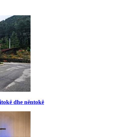
itokë dhe nëntokë