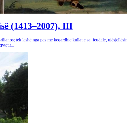
së (1413–2007), III
rilianos; tek lashë nga pas me keqardhje kullat e saj feudale, ujësjellës
tetit...