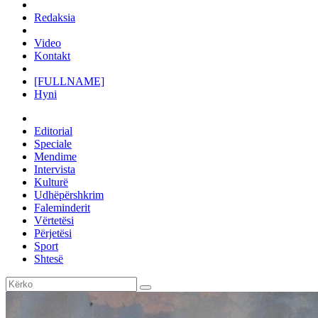
Redaksia
Video
Kontakt
[FULLNAME]
Hyni
Editorial
Speciale
Mendime
Intervista
Kulturë
Udhëpërshkrim
Faleminderit
Vërtetësi
Përjetësi
Sport
Shtesë