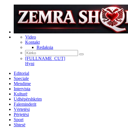
Video
Kontakt
Redaksia
[FULLNAME_CUT]
Hyni
Editorial
Speciale
Mendime
Intervista
Kulturë
Udhëpërshkrim
Faleminderit
Vërtetësi
Përjetësi
Sport
Shtesë