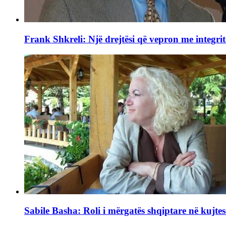
Frank Shkreli: Një drejtësi që vepron me integrit
Sabile Basha: Roli i mërgatës shqiptare në kujtes