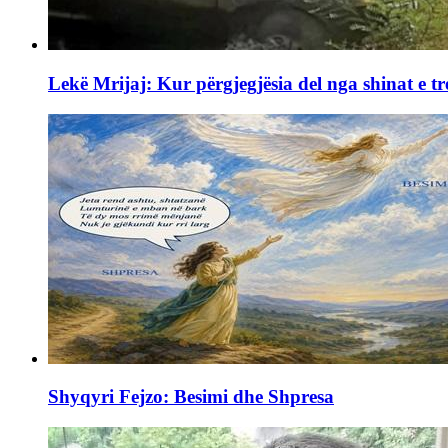
Lekë Mrijaj: Kur përgjegjësia del nga shinat e tr
Shyqyri Fejzo: Besimi dhe Shpresa