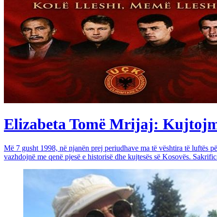
Elizabeta Tomë Mrijaj: Kujtojmë 
Më 7 gusht 1998, në njanën prej periudhave ma të vështira të luftës 
vazhdojnë me qenë pjesë e historisë dhe kujtesës së Kosovës. Sakrific