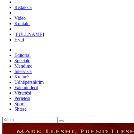
Redaksia
Video
Kontakt
[FULLNAME]
Hyni
Editorial
Speciale
Mendime
Intervista
Kulturë
Udhëpërshkrim
Faleminderit
Vërtetësi
Përjetësi
Sport
Shtesë