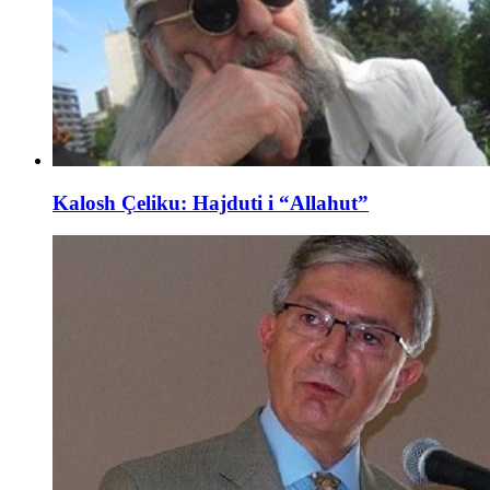
Kalosh Çeliku: Hajduti i “Allahut”