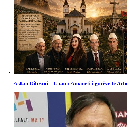
Asllan Dibrani – Luani: Amaneti i gurëve të Arbë