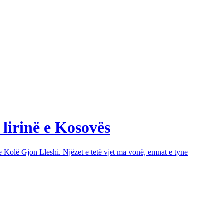
 lirinë e Kosovës
e Kolë Gjon Lleshi. Njëzet e tetë vjet ma vonë, emnat e tyne