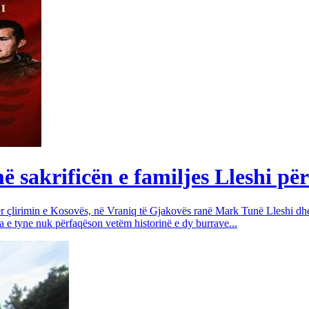
sakrificën e familjes Lleshi për
për çlirimin e Kosovës, në Vraniq të Gjakovës ranë Mark Tunë Lleshi dh
a e tyne nuk përfaqëson vetëm historinë e dy burrave...