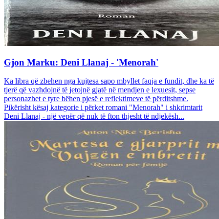
Gjon Marku: Deni Llanaj - 'Menorah'
Ka libra që zbehen nga kujtesa sapo mbyllet faqja e fundit, dhe ka të
tjerë që vazhdojnë të jetojnë gjatë në mendjen e lexuesit, sepse
personazhet e tyre bëhen pjesë e reflektimeve të përditshme.
Pikërisht kësaj kategorie i përket romani "Menorah" i shkrimtarit
Deni Llanaj - një vepër që nuk të fton thjesht të ndjekësh...