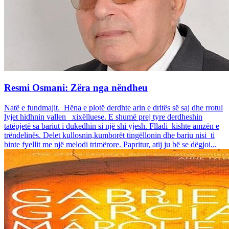
Resmi Osmani: Zëra nga nëndheu
Natë e fundmajit. Hëna e plotë derdhte arin e dritës së saj dhe rrotul
lyjet hidhnin vallen xixëlluese. E shumë prej tyre derdheshin
tatëpjetë sa bariut i dukedhin si një shi yjesh. Flladi kishte amzën e
trëndelinës. Delet kullosnin,kumborët tingëllonin dhe bariu nisi ti
binte fyellit me një melodi trimërore. Papritur, atij ju bë se dëgjoi...