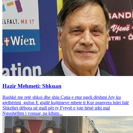
Hazir Mehmeti: Shkuan
Bashkë me retë shkoi dhe shiu Çatia e etur ngeli dëshmi Aty ku
gjelbërimi gufon E gjallë kujtimeve mbete ti Kur pranvera lulet falë
Shkrihet dëbora në mall për ty Fytyrë e jote hënë mbi mal
Ngushëllim i vonuar, pa kthim...