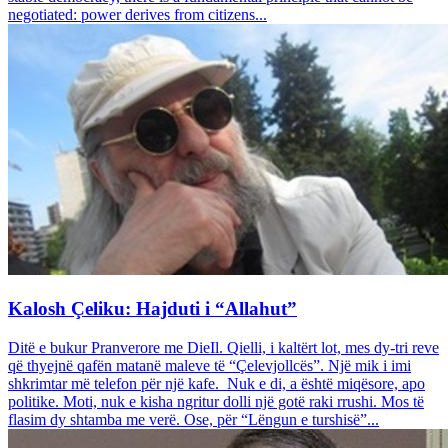
negotiated: power derives from citizens...
Kalosh Çeliku: Hajduti i “Allahut”
Ditë e bukur Pranverore me DieIl. Qielli, i kaltërt lot, mes dy-tri reve
që thyejnë qafën matanë maleve të “Çelevjollcës”. Një mik i imi
shkrimtar më telefon për një kafe. Nuk e di, a është miqësore, apo
politike. Moti, nuk e kisha ngritur dolli një gotë raki rrushi. Mos të
flasim dy shtamba me verë. Ose, për “Lëngun e turshisë”...