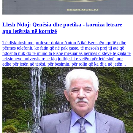
Llesh Ndoj: Qenësia dhe poetika - korniza letrare
apo letërsia në kornizë
Të diskutosh me profesor doktor Anton Nikë Berishën, qoftë edhe
përmes telefonit, ke fatin që në pak çaste, të mësosh prej tij atë që
ndoshta nuk do të mund ta kishe mësuar as përmes cikleve të gjata të
leksioneve universitare, e kjo jo thjesht e vetëm për letërsinë, por
edhe për jetën në tërësi, për besimin, për rolin që ka dija në jetën...