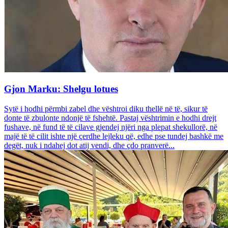
Gjon Marku: Shelgu lotues
Sytë i hodhi përmbi zabel dhe vështroi diku thellë në të, sikur të
donte të zbulonte ndonjë të fshehtë. Pastaj vështrimin e hodhi drejt
fushave, në fund të të cilave gjendej njëri nga plepat shekullorë, në
majë të të cilit ishte një çerdhe lejleku që, edhe pse tundej bashkë me
degët, nuk i ndahej dot atij vendi, dhe çdo pranverë...