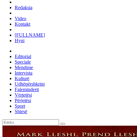
Redaksia
Video
Kontakt
[FULLNAME]
Hyni
Editorial
Speciale
Mendime
Intervista
Kulturë
Udhëpërshkrim
Faleminderit
Vërtetësi
Përjetësi
Sport
Shtesë