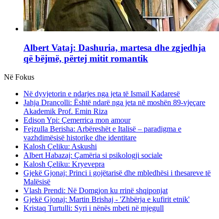
Albert Vataj: Dashuria, martesa dhe zgjedhja
që bëjmë, përtej mitit romantik
Në Fokus
Në dyvjetorin e ndarjes nga jeta të Ismail Kadaresë
Jahja Drançolli: Është ndarë nga jeta në moshën 89-vjeçare
Akademik Prof. Emin Riza
Edison Ypi: Çemerrica mon amour
Fejzulla Berisha: Arbëreshët e Italisë – paradigma e
vazhdimësisë historike dhe identitare
Kalosh Çeliku: Askushi
Albert Habazaj: Çamëria si psikologji sociale
Kalosh Çeliku: Kryevepra
Gjekë Gjonaj: Princi i gojëtarisë dhe mbledhësi i thesareve të
Malësisë
Vlash Prendi: Në Domgjon ku rrinë shqiponjat
Gjekë Gjonaj: Martin Brishaj - 'Zhbërja e kufirit etnik'
Kristaq Turtulli: Syri i nënës mbeti në mjegull