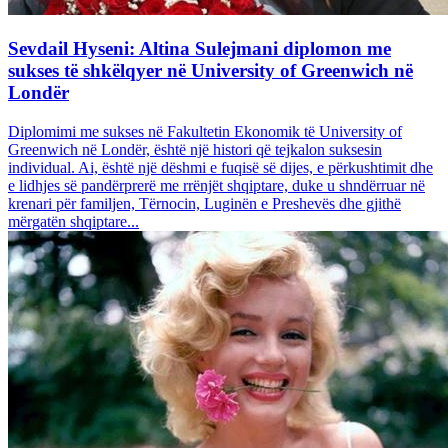
Sevdail Hyseni: Altina Sulejmani diplomon me
sukses të shkëlqyer në University of Greenwich në
Londër
Diplomimi me sukses në Fakultetin Ekonomik të University of
Greenwich në Londër, është një histori që tejkalon suksesin
individual. Ai, është një dëshmi e fuqisë së dijes, e përkushtimit dhe
e lidhjes së pandërprerë me rrënjët shqiptare, duke u shndërruar në
krenari për familjen, Tërnocin, Luginën e Preshevës dhe gjithë
mërgatën shqiptare...