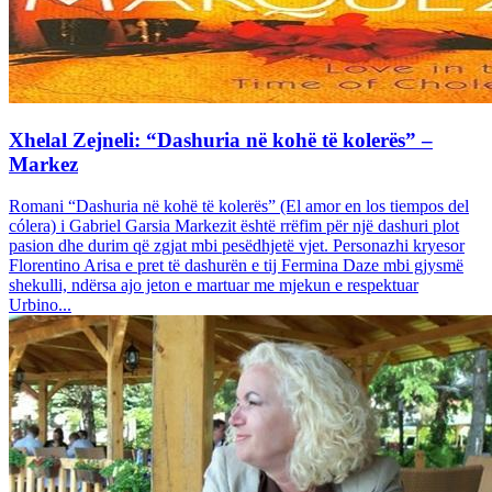
Xhelal Zejneli: “Dashuria në kohë të kolerës” –
Markez
Romani “Dashuria në kohë të kolerës” (El amor en los tiempos del
cólera) i Gabriel Garsia Markezit është rrëfim për një dashuri plot
pasion dhe durim që zgjat mbi pesëdhjetë vjet. Personazhi kryesor
Florentino Arisa e pret të dashurën e tij Fermina Daze mbi gjysmë
shekulli, ndërsa ajo jeton e martuar me mjekun e respektuar
Urbino...