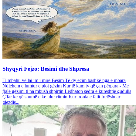
Shyqyri Fejzo: Besimi dhe Shpresa
Ti mbahu vëllai im i mirë Besim Të dy ecim bashkë nga e mbara
Ndjehem e lumtur e plot gëzim Kur të kam ty që çan përpara - Me
fjalë gëzimi ti na mbush shpirtin Ledhaton sedra e kureshtje gudulis
Ç'far ke që shumë e ke ulur ritmin Kur ironia e fatit frelëshuar
gjezdis...