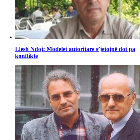
Llesh Ndoj: Modelet autoritare s’jetojnë dot pa
konflikte