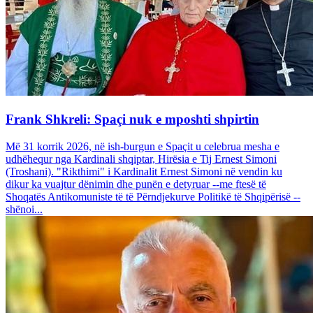
Frank Shkreli: Spaçi nuk e mposhti shpirtin
Më 31 korrik 2026, në ish-burgun e Spaçit u celebrua mesha e
udhëhequr nga Kardinali shqiptar, Hirësia e Tij Ernest Simoni
(Troshani). "Rikthimi" i Kardinalit Ernest Simoni në vendin ku
dikur ka vuajtur dënimin dhe punën e detyruar --me ftesë të
Shoqatës Antikomuniste të të Përndjekurve Politikë të Shqipërisë --
shënoi...