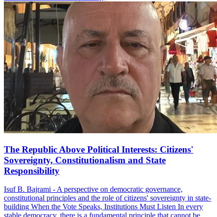
The Republic Above Political Interests: Citizens'
Sovereignty, Constitutionalism and State
Responsibility
Isuf B. Bajrami - A perspective on democratic governance,
constitutional principles and the role of citizens' sovereignty in state-
building When the Vote Speaks, Institutions Must Listen In every
stable democracy, there is a fundamental principle that cannot be