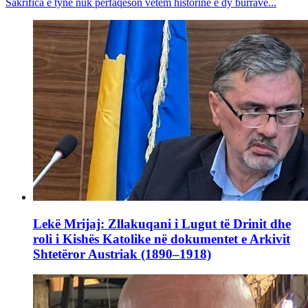
Sakrifica e tyne nuk përfaqëson vetëm historinë e dy burrave...
Lekë Mrijaj: Zllakuqani i Lugut të Drinit dhe
roli i Kishës Katolike në dokumentet e Arkivit
Shtetëror Austriak (1890–1918)