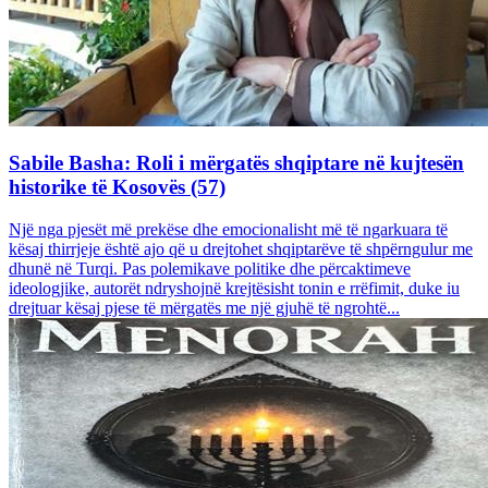
Sabile Basha: Roli i mërgatës shqiptare në kujtesën
historike të Kosovës (57)
Një nga pjesët më prekëse dhe emocionalisht më të ngarkuara të
kësaj thirrjeje është ajo që u drejtohet shqiptarëve të shpërngulur me
dhunë në Turqi. Pas polemikave politike dhe përcaktimeve
ideologjike, autorët ndryshojnë krejtësisht tonin e rrëfimit, duke iu
drejtuar kësaj pjese të mërgatës me një gjuhë të ngrohtë...