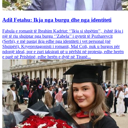
Adil Fetahu: Ikja nga burgu dhe nga identiteti
Fabula e romanit të Ibrahim Kadriut: ‘’Ikja si shpëtim’’, është ikja i
një të riu shqiptar nga burgu ‘’Zabela’’ i qytetit të Pozharevcit
(Serbi), e më pastaj ikja edhe nga identiteti i vet personal (në
Shqipëri). Kryeprotagonisti i romanit, Mal Coli, nuk u burgos për
ndonjë ideal, por e zuri taksirati që u përfshi në protesta, edhe herën
e parë në Prishtinë, edhe herën e dytë në Tiranë...