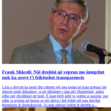
Frank Shkreli: Një drejtësi që vepron me integritet
nuk ka arsye t’i frikësohet transparencës
Liria e shtypit ka qenë dhe mbetet një nga temat që kam trajtuar më
shpesh gjatë dekadave, si në shkrimet e mia për Shqipërinë, ashtu
edhe për zhvillimet në botë. E kam bërë këtë jo vetëm si gazetar, por
edhe si qytetar që beson se një shtyp i lirë është një nga shtyllat
themelore të demokracisë. Ai nuk mbron vetëm të drejtën e...