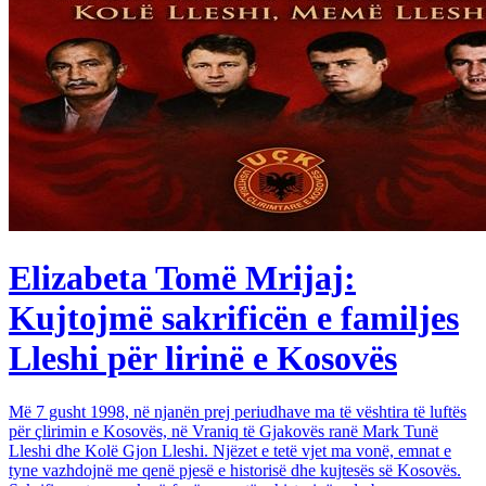
Elizabeta Tomë Mrijaj:
Kujtojmë sakrificën e familjes
Lleshi për lirinë e Kosovës
Më 7 gusht 1998, në njanën prej periudhave ma të vështira të luftës
për çlirimin e Kosovës, në Vraniq të Gjakovës ranë Mark Tunë
Lleshi dhe Kolë Gjon Lleshi. Njëzet e tetë vjet ma vonë, emnat e
tyne vazhdojnë me qenë pjesë e historisë dhe kujtesës së Kosovës.