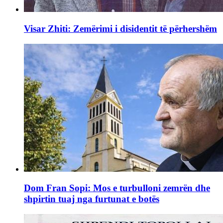
Visar Zhiti: Zemërimi i disidentit të përhershëm
Dom Fran Sopi: Mos e turbulloni zemrën dhe
shpirtin tuaj nga furtunat e botës