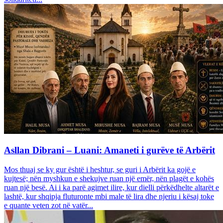
Asllan Dibrani – Luani: Amaneti i gurëve të Arbërit
Mos thuaj se ky gur është i heshtur, se guri i Arbërit ka gojë e
kujtesë; nën myshkun e shekujve ruan një emër, nën plagët e kohës
ruan një besë. Ai i ka parë agimet ilire, kur dielli përkëdhelte altarët e
lashtë, kur shqipja fluturonte mbi male të lira dhe njeriu i kësaj toke
e quante veten zot në vatër...