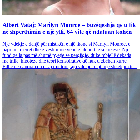
Albert Vataj: Marilyn Monroe – buzëqeshja që u fik
në shpërthimin e një ylli, 64 vite që ndaluan kohën
Një vdekje e denjë për mistikën e një ikonë si Marilyn Monroe, e
papritur, e errët dhe e veshur me velin e pluhurt të sekreteve. Një
fund që la pas më shumë pyetje se përgjigje, duke mbjellë dekada
me trille, hipoteza dhe teori konspirative që nuk u zbehën kurrë.
Edhe në panoramën e saj mortore, ajo vdekje ruajti një shkëlqim të...