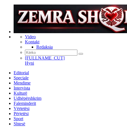
Video
Kontakt
Redaksia
[FULLNAME_CUT]
Hyni
Editorial
Speciale
Mendime
Intervista
Kulturë
Udhëpërshkrim
Faleminderit
Vërtetësi
Përjetësi
Sport
Shtesë