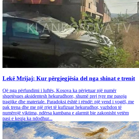
Lekë Mrijaj: Kur përgjegjësia del nga shinat e trenit
Që nga përfundimi i luftës, Kosova ka përjetuar një numër
shqetësues aksidentesh hekurudhore, shumë prej tyre me pasoja
tragjike dhe materiale. Paradoksi është i rëndë: një vend i vogël, me
pak trena dhe me një rrjet të kufizuar hekurudhor, vazhdon të
numërojë viktima, ndërsa kambana e alarmit bie zakonisht vetëm
pasi e keqja ka ndodhur...