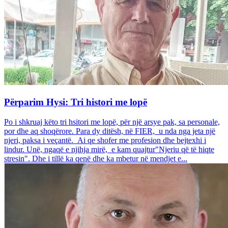
Përparim Hysi: Tri histori me lopë
Po i shkruaj këto tri hsitori me lopë, për një arsye pak, sa personale,
por dhe aq shoqërore. Para dy ditësh, në FIER, u nda nga jeta një
njeri, paksa i veçantë. Ai qe shofer me profesion dhe bejtexhi i
lindur. Unë, ngaqë e njihja mirë, e kam quajtur"Njeriu që të hiqte
stresin". Dhe i tillë ka qenë dhe ka mbetur në mendjet e...