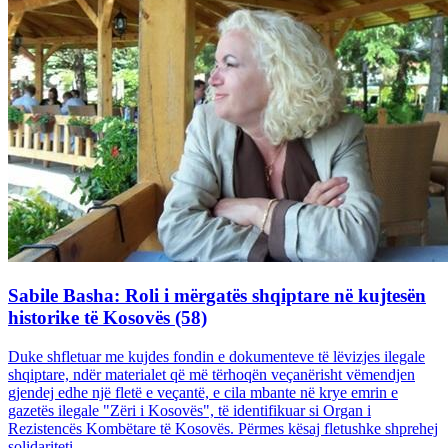
Sabile Basha: Roli i mërgatës shqiptare në kujtesën
historike të Kosovës (58)
Duke shfletuar me kujdes fondin e dokumenteve të lëvizjes ilegale
shqiptare, ndër materialet që më tërhoqën veçanërisht vëmendjen
gjendej edhe një fletë e veçantë, e cila mbante në krye emrin e
gazetës ilegale "Zëri i Kosovës", të identifikuar si Organ i
Rezistencës Kombëtare të Kosovës. Përmes kësaj fletushke shprehej
solidariteti...