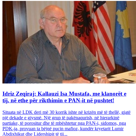
Idriz Zeqiraj: Kallauzi Isa Mustafa, me klanorët e
tij, në ethe për rikthimin e PAN-it në pushtet!
Situata në LDK deri më 30 korrik ishte në krizën më të thellë, gjatë
një dekade e gjysmë. Një grup të pakënaqurish, në hierarkinë
partiake, të porositur dhe të mbështetur nga PAN-i, sidomos, nga
PDK-ja, provuan ta bëjnë puçin mafioz, kundër kryetarit Lumir
Abdixhikut dhe Lidershipit të tij.,,