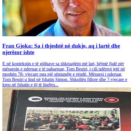
Fran Gjoka: Sa i thjeshtë në dukje, aq i lartë dhe
njerëzor ishte
E në kontekstin e të gjithave sa shkruajtëm më lart, bëjmë fjalë për
mësuesin e nderuar e të paharruar, Tom Beqiri, i cili ndërroi jetë në
moshën 78- vjeçare nga një sëmundje e rëndë. Mësuesi i nderuar,
Tom Beqiri u lind në fshatin Simon. Shkollën fillore dhe 7-vjeçare e
kreu në fshatin e tij të lindjes...