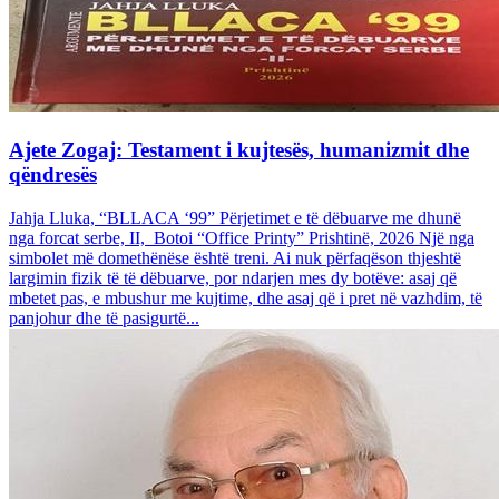
Ajete Zogaj: Testament i kujtesës, humanizmit dhe
qëndresës
Jahja Lluka, “BLLACA ‘99” Përjetimet e të dëbuarve me dhunë
nga forcat serbe, II, Botoi “Office Printy” Prishtinë, 2026 Një nga
simbolet më domethënëse është treni. Ai nuk përfaqëson thjeshtë
largimin fizik të të dëbuarve, por ndarjen mes dy botëve: asaj që
mbetet pas, e mbushur me kujtime, dhe asaj që i pret në vazhdim, të
panjohur dhe të pasigurtë...