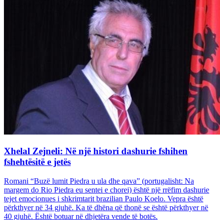
Xhelal Zejneli: Në një histori dashurie fshihen
fshehtësitë e jetës
Romani “Buzë lumit Piedra u ula dhe qava” (portugalisht: Na
margem do Rio Piedra eu sentei e chorei) është një rrëfim dashurie
tejet emocionues i shkrimtarit brazilian Paulo Koelo. Vepra është
përkthyer në 34 gjuhë. Ka të dhëna që thonë se është përkthyer në
40 gjuhë. Është botuar në dhjetëra vende të botës.