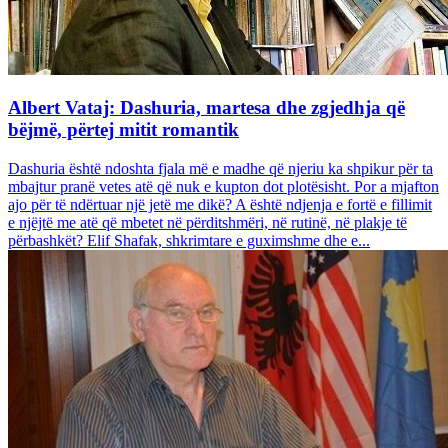
Albert Vataj: Dashuria, martesa dhe zgjedhja që
bëjmë, përtej mitit romantik
Dashuria është ndoshta fjala më e madhe që njeriu ka shpikur për ta
mbajtur pranë vetes atë që nuk e kupton dot plotësisht. Por a mjafton
ajo për të ndërtuar një jetë me dikë? A është ndjenja e fortë e fillimit
e njëjtë me atë që mbetet në përditshmëri, në rutinë, në plakje të
përbashkët? Elif Shafak, shkrimtare e guximshme dhe e...