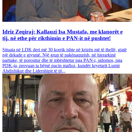
Idriz Zeqiraj: Kallauzi Isa Mustafa, me klanorët e
tij, në ethe për rikthimin e PAN-it në pushtet!
Situata në LDK deri më 30 korrik ishte në krizën më të thellë, gjatë
një dekade e gjysmë. Një grup të pakënaqurish, në hierarkinë
partiake, të porositur dhe të mbështetur nga PAN-i, sidomos, nga
PDK-ja, provuan ta bëjnë puçin mafioz, kundër kryetarit Lumir
Abdixhikut dhe Lidershipit të tij.,,