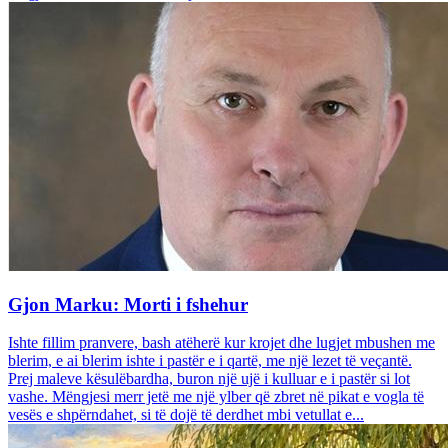
Gjon Marku: Morti i fshehur
Ishte fillim pranvere, bash atëherë kur krojet dhe lugjet mbushen me
blerim, e ai blerim ishte i pastër e i qartë, me një lezet të veçantë.
Prej maleve kësulëbardha, buron një ujë i kulluar e i pastër si lot
vashe. Mëngjesi merr jetë me një ylber që zbret në pikat e vogla të
vesës e shpërndahet, si të dojë të derdhet mbi vetullat e...