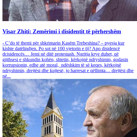
Visar Zhiti: Zemërimi i disidentit të përhershëm
- Ç’do të themi për shkrimarin Kasëm Trebeshina? – pyesja kur
kishte datëlindjen. Po sot në 100 vjetorin e tij? Apo disidencë
dcisidencës… Jemi në ditë protestash. Ngritja krye duhet, që
gjithsesi e shkundin kohën, shtetin, kërkojnë ndryshimin, godasin
korrupsionin, edhe atë moral, ndëshkim të së keqes, kërkojnë
ndryshimin, drejtësi dhe kujtesë, jo harresat e qëllimta… drejtësi dhe
në...