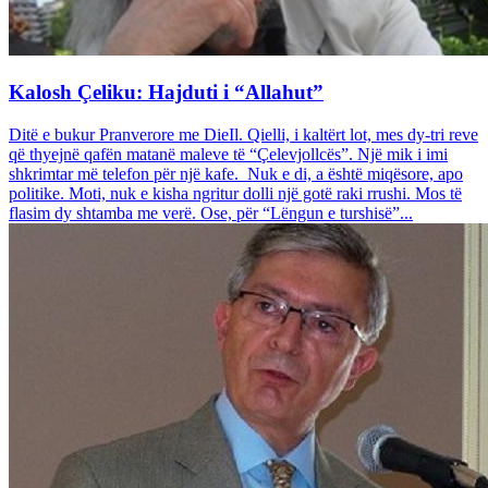
Kalosh Çeliku: Hajduti i “Allahut”
Ditë e bukur Pranverore me DieIl. Qielli, i kaltërt lot, mes dy-tri reve
që thyejnë qafën matanë maleve të “Çelevjollcës”. Një mik i imi
shkrimtar më telefon për një kafe. Nuk e di, a është miqësore, apo
politike. Moti, nuk e kisha ngritur dolli një gotë raki rrushi. Mos të
flasim dy shtamba me verë. Ose, për “Lëngun e turshisë”...