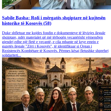
Sabile Basha: Roli i mërgatës shqiptare në kujtesën
historike të Kosovës (58)
Duke shfletuar me kujdes fondin e dokumenteve të lëvizjes ilegale
shqiptare, ndër materialet që më tërhoqën veçanërisht vëmendjen
gjendej edhe një fletë e veçantë, e cila mbante në krye emrin e
gazetës ilegale "Zëri i Kosovës", të identifikuar si Organ i
Rezistencës Kombëtare të Kosovës. Përmes kësaj fletushke shprehej
solidariteti...