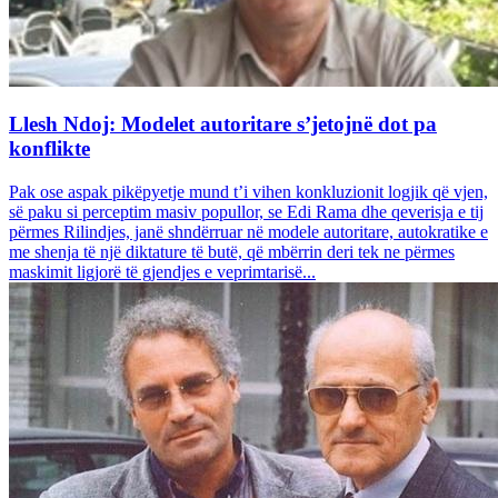
Llesh Ndoj: Modelet autoritare s’jetojnë dot pa
konflikte
Pak ose aspak pikëpyetje mund t’i vihen konkluzionit logjik që vjen,
së paku si perceptim masiv popullor, se Edi Rama dhe qeverisja e tij
përmes Rilindjes, janë shndërruar në modele autoritare, autokratike e
me shenja të një diktature të butë, që mbërrin deri tek ne përmes
maskimit ligjorë të gjendjes e veprimtarisë...