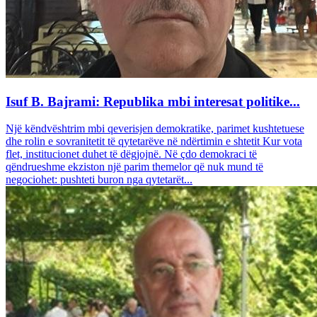
Isuf B. Bajrami: Republika mbi interesat politike...
Një këndvështrim mbi qeverisjen demokratike, parimet kushtetuese
dhe rolin e sovranitetit të qytetarëve në ndërtimin e shtetit Kur vota
flet, institucionet duhet të dëgjojnë. Në çdo demokraci të
qëndrueshme ekziston një parim themelor që nuk mund të
negociohet: pushteti buron nga qytetarët...