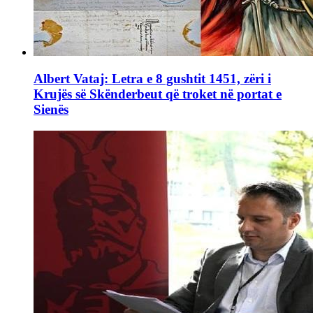
Albert Vataj: Letra e 8 gushtit 1451, zëri i
Krujës së Skënderbeut që troket në portat e
Sienës