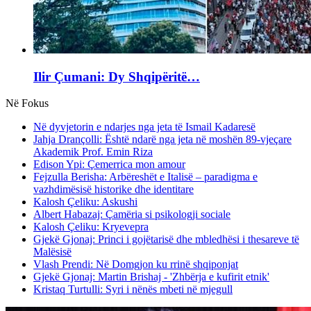
Ilir Çumani: Dy Shqipëritë…
Në Fokus
Në dyvjetorin e ndarjes nga jeta të Ismail Kadaresë
Jahja Drançolli: Është ndarë nga jeta në moshën 89-vjeçare
Akademik Prof. Emin Riza
Edison Ypi: Çemerrica mon amour
Fejzulla Berisha: Arbëreshët e Italisë – paradigma e
vazhdimësisë historike dhe identitare
Kalosh Çeliku: Askushi
Albert Habazaj: Çamëria si psikologji sociale
Kalosh Çeliku: Kryevepra
Gjekë Gjonaj: Princi i gojëtarisë dhe mbledhësi i thesareve të
Malësisë
Vlash Prendi: Në Domgjon ku rrinë shqiponjat
Gjekë Gjonaj: Martin Brishaj - 'Zhbërja e kufirit etnik'
Kristaq Turtulli: Syri i nënës mbeti në mjegull