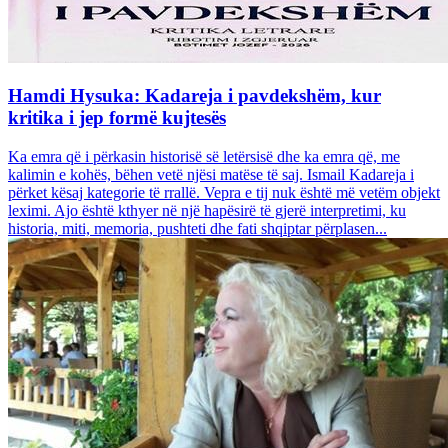
Hamdi Hysuka: Kadareja i pavdekshëm, kur
kritika i jep formë kujtesës
Ka emra që i përkasin historisë së letërsisë dhe ka emra që, me
kalimin e kohës, bëhen vetë njësi matëse të saj. Ismail Kadareja i
përket kësaj kategorie të rrallë. Vepra e tij nuk është më vetëm objekt
leximi. Ajo është kthyer në një hapësirë të gjerë interpretimi, ku
historia, miti, memoria, pushteti dhe fati shqiptar përplasen...