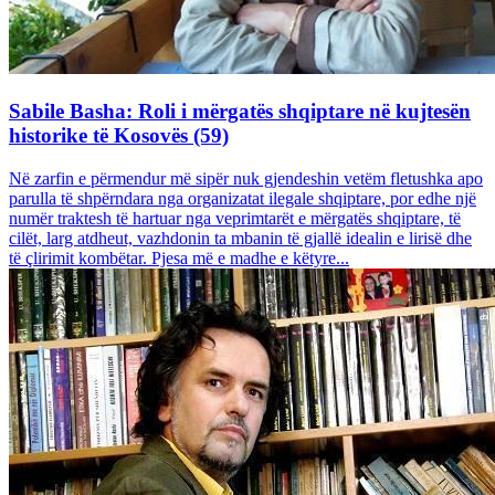
Sabile Basha: Roli i mërgatës shqiptare në kujtesën
historike të Kosovës (59)
Në zarfin e përmendur më sipër nuk gjendeshin vetëm fletushka apo
parulla të shpërndara nga organizatat ilegale shqiptare, por edhe një
numër traktesh të hartuar nga veprimtarët e mërgatës shqiptare, të
cilët, larg atdheut, vazhdonin ta mbanin të gjallë idealin e lirisë dhe
të çlirimit kombëtar. Pjesa më e madhe e këtyre...