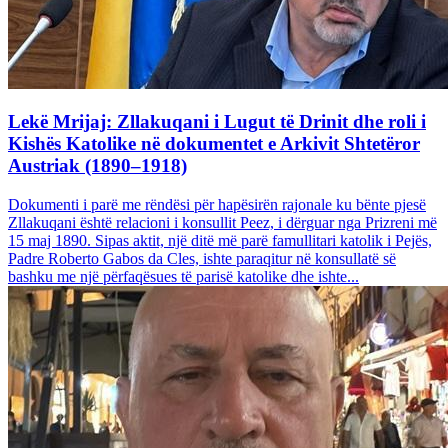
Lekë Mrijaj: Zllakuqani i Lugut të Drinit dhe roli i
Kishës Katolike në dokumentet e Arkivit Shtetëror
Austriak (1890–1918)
Dokumenti i parë me rëndësi për hapësirën rajonale ku bënte pjesë
Zllakuqani është relacioni i konsullit Peez, i dërguar nga Prizreni më
15 maj 1890. Sipas aktit, një ditë më parë famullitari katolik i Pejës,
Padre Roberto Gabos da Cles, ishte paraqitur në konsullatë së
bashku me një përfaqësues të parisë katolike dhe ishte...