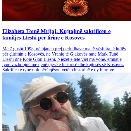
Elizabeta Tomë Mrijaj: Kujtojmë sakrificën e
familjes Lleshi për lirinë e Kosovës
Më 7 gusht 1998, në njanën prej periudhave ma të vështira të luftës
për çlirimin e Kosovës, në Vraniq të Gjakovës ranë Mark Tunë
Lleshi dhe Kolë Gjon Lleshi. Njëzet e tetë vjet ma vonë, emnat e
tyne vazhdojnë me qenë pjesë e historisë dhe kujtesës së Kosovës.
Sakrifica e tyne nuk përfaqëson vetëm historinë e dy burrave...