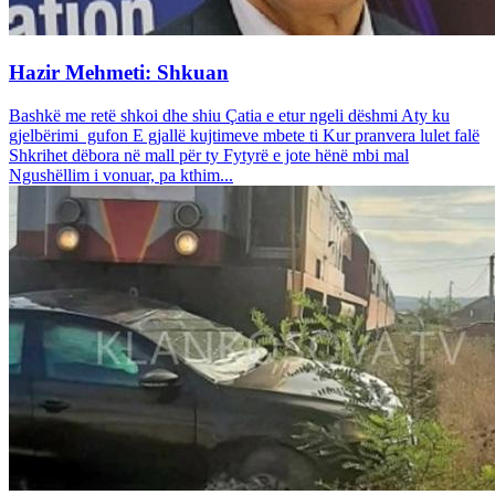
Hazir Mehmeti: Shkuan
Bashkë me retë shkoi dhe shiu Çatia e etur ngeli dëshmi Aty ku
gjelbërimi gufon E gjallë kujtimeve mbete ti Kur pranvera lulet falë
Shkrihet dëbora në mall për ty Fytyrë e jote hënë mbi mal
Ngushëllim i vonuar, pa kthim...