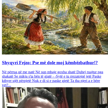
Shyqyri Fejzo: Pse më dole moj këmbëzbathur!?
Në përrua që me natë Në sup mbaje goxha shatë Duhej ruajtur nga
shakatë Se mikja s'ta bën të gjatë - -Sytë e tu rrezatojnë jetë Paske
kthyer ujët përpjetë Nuk e di si e paske gjetë Ta tha njeri a e bëre
vet?...