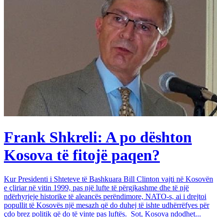
Frank Shkreli: A po dështon
Kosova të fitojë paqen?
Kur Presidenti i Shteteve të Bashkuara Bill Clinton vajti në Kosovën
e çliriar në vitin 1999, pas një lufte të përgjkashme dhe të një
ndërhyrjeje historike të aleancës perëndimore, NATO-s, ai i drejtoi
popullit të Kosovës një mesazh që do duhej të ishte udhërrëfyes për
çdo brez politik që do të vinte pas luftës. Sot, Kosova ndodhet...