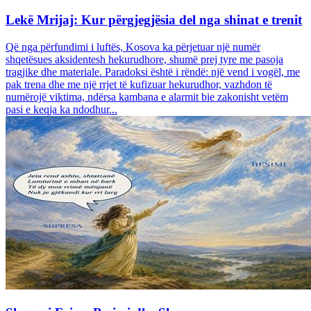
Lekë Mrijaj: Kur përgjegjësia del nga shinat e trenit
Që nga përfundimi i luftës, Kosova ka përjetuar një numër
shqetësues aksidentesh hekurudhore, shumë prej tyre me pasoja
tragjike dhe materiale. Paradoksi është i rëndë: një vend i vogël, me
pak trena dhe me një rrjet të kufizuar hekurudhor, vazhdon të
numërojë viktima, ndërsa kambana e alarmit bie zakonisht vetëm
pasi e keqja ka ndodhur...