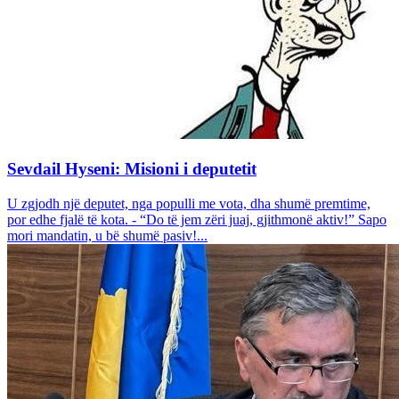
Sevdail Hyseni: Misioni i deputetit
U zgjodh një deputet, nga populli me vota, dha shumë premtime,
por edhe fjalë të kota. - “Do të jem zëri juaj, gjithmonë aktiv!” Sapo
mori mandatin, u bë shumë pasiv!...