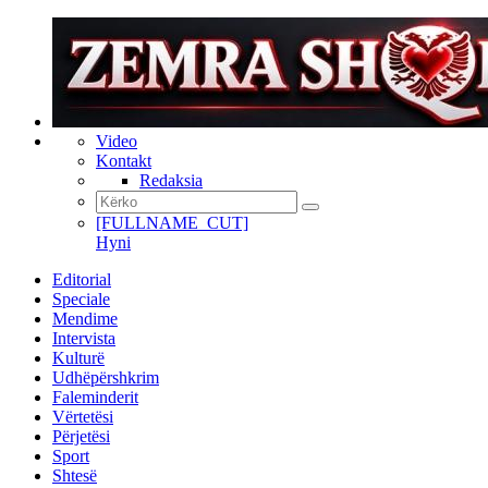
Video
Kontakt
Redaksia
[FULLNAME_CUT]
Hyni
Editorial
Speciale
Mendime
Intervista
Kulturë
Udhëpërshkrim
Faleminderit
Vërtetësi
Përjetësi
Sport
Shtesë