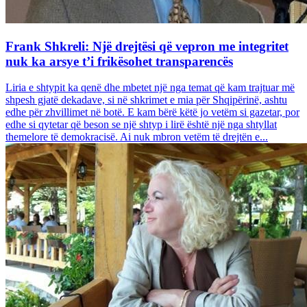
Frank Shkreli: Një drejtësi që vepron me integritet
nuk ka arsye t’i frikësohet transparencës
Liria e shtypit ka qenë dhe mbetet një nga temat që kam trajtuar më
shpesh gjatë dekadave, si në shkrimet e mia për Shqipërinë, ashtu
edhe për zhvillimet në botë. E kam bërë këtë jo vetëm si gazetar, por
edhe si qytetar që beson se një shtyp i lirë është një nga shtyllat
themelore të demokracisë. Ai nuk mbron vetëm të drejtën e...