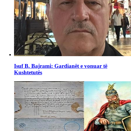
Isuf B. Bajrami: Gardianët e vonuar të
Kushtetutës