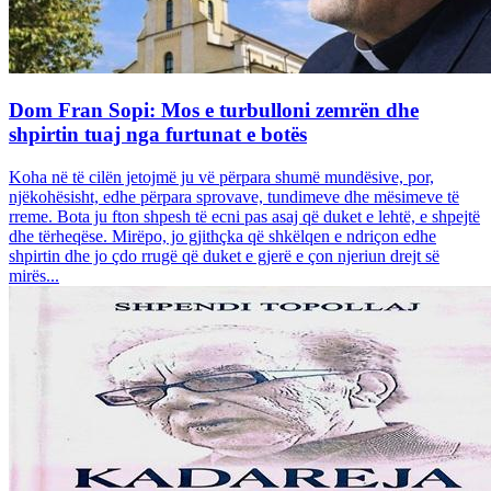
Dom Fran Sopi: Mos e turbulloni zemrën dhe
shpirtin tuaj nga furtunat e botës
Koha në të cilën jetojmë ju vë përpara shumë mundësive, por,
njëkohësisht, edhe përpara sprovave, tundimeve dhe mësimeve të
rreme. Bota ju fton shpesh të ecni pas asaj që duket e lehtë, e shpejtë
dhe tërheqëse. Mirëpo, jo gjithçka që shkëlqen e ndriçon edhe
shpirtin dhe jo çdo rrugë që duket e gjerë e çon njeriun drejt së
mirës...