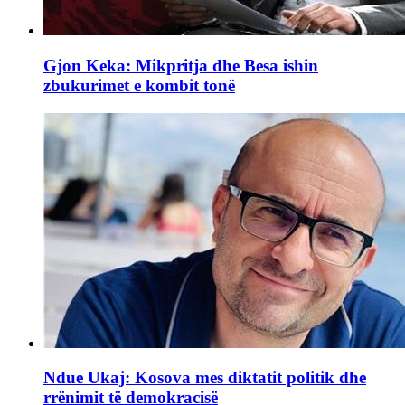
Gjon Keka: Mikpritja dhe Besa ishin
zbukurimet e kombit tonë
Ndue Ukaj: Kosova mes diktatit politik dhe
rrënimit të demokracisë