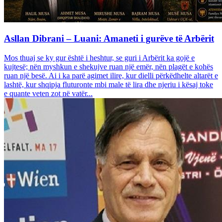
Asllan Dibrani – Luani: Amaneti i gurëve të Arbërit
Mos thuaj se ky gur është i heshtur, se guri i Arbërit ka gojë e
kujtesë; nën myshkun e shekujve ruan një emër, nën plagët e kohës
ruan një besë. Ai i ka parë agimet ilire, kur dielli përkëdhelte altarët e
lashtë, kur shqipja fluturonte mbi male të lira dhe njeriu i kësaj toke
e quante veten zot në vatër...