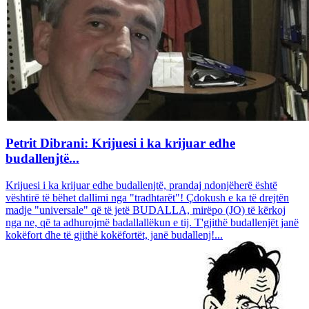
Petrit Dibrani: Krijuesi i ka krijuar edhe
budallenjtë...
Krijuesi i ka krijuar edhe budallenjtë, prandaj ndonjëherë është
vështirë të bëhet dallimi nga "tradhtarët"! Çdokush e ka të drejtën
madje "universale" që të jetë BUDALLA, mirëpo (JO) të kërkoj
nga ne, që ta adhurojmë badallallëkun e tij. T'gjithë budallenjët janë
kokëfort dhe të gjithë kokëfortët, janë budallenj!...