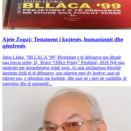
Ajete Zogaj: Testament i kujtesës, humanizmit dhe
qëndresës
Jahja Lluka, “BLLACA ‘99” Përjetimet e të dëbuarve me dhunë
nga forcat serbe, II, Botoi “Office Printy” Prishtinë, 2026 Një nga
simbolet më domethënëse është treni. Ai nuk përfaqëson thjeshtë
largimin fizik të të dëbuarve, por ndarjen mes dy botëve: asaj që
mbetet pas, e mbushur me kujtime, dhe asaj që i pret në vazhdim, të
panjohur dhe të pasigurtë...