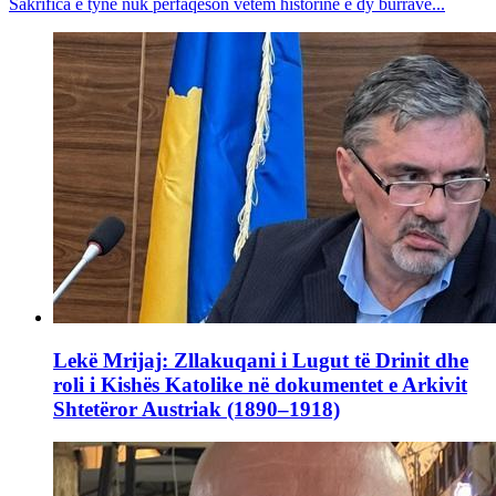
Sakrifica e tyne nuk përfaqëson vetëm historinë e dy burrave...
Lekë Mrijaj: Zllakuqani i Lugut të Drinit dhe
roli i Kishës Katolike në dokumentet e Arkivit
Shtetëror Austriak (1890–1918)