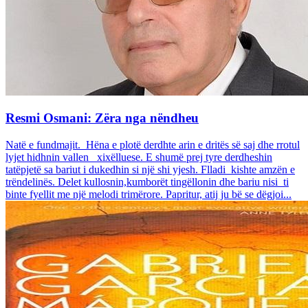
Resmi Osmani: Zëra nga nëndheu
Natë e fundmajit. Hëna e plotë derdhte arin e dritës së saj dhe rrotul
lyjet hidhnin vallen xixëlluese. E shumë prej tyre derdheshin
tatëpjetë sa bariut i dukedhin si një shi yjesh. Flladi kishte amzën e
trëndelinës. Delet kullosnin,kumborët tingëllonin dhe bariu nisi ti
binte fyellit me një melodi trimërore. Papritur, atij ju bë se dëgjoi...