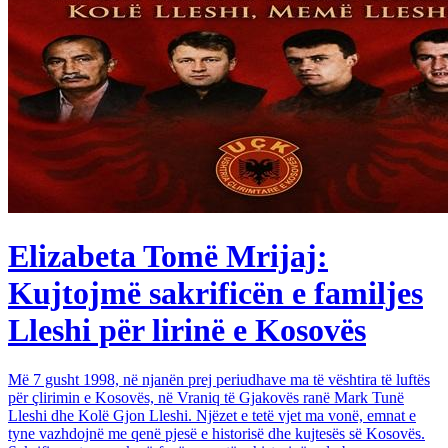
Elizabeta Tomë Mrijaj:
Kujtojmë sakrificën e familjes
Lleshi për lirinë e Kosovës
Më 7 gusht 1998, në njanën prej periudhave ma të vështira të luftës
për çlirimin e Kosovës, në Vraniq të Gjakovës ranë Mark Tunë
Lleshi dhe Kolë Gjon Lleshi. Njëzet e tetë vjet ma vonë, emnat e
tyne vazhdojnë me qenë pjesë e historisë dhe kujtesës së Kosovës.