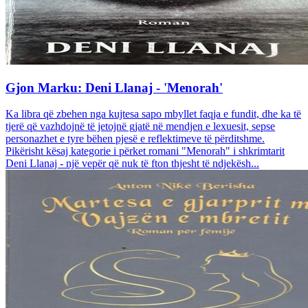
Gjon Marku: Deni Llanaj - 'Menorah'
Ka libra që zbehen nga kujtesa sapo mbyllet faqja e fundit, dhe ka të
tjerë që vazhdojnë të jetojnë gjatë në mendjen e lexuesit, sepse
personazhet e tyre bëhen pjesë e reflektimeve të përditshme.
Pikërisht kësaj kategorie i përket romani "Menorah" i shkrimtarit
Deni Llanaj - një vepër që nuk të fton thjesht të ndjekësh...