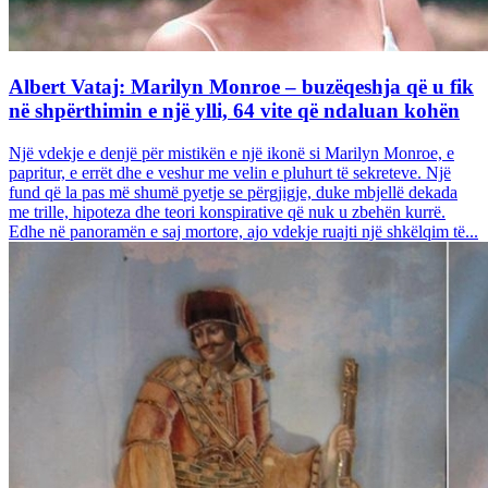
Albert Vataj: Marilyn Monroe – buzëqeshja që u fik
në shpërthimin e një ylli, 64 vite që ndaluan kohën
Një vdekje e denjë për mistikën e një ikonë si Marilyn Monroe, e
papritur, e errët dhe e veshur me velin e pluhurt të sekreteve. Një
fund që la pas më shumë pyetje se përgjigje, duke mbjellë dekada
me trille, hipoteza dhe teori konspirative që nuk u zbehën kurrë.
Edhe në panoramën e saj mortore, ajo vdekje ruajti një shkëlqim të...