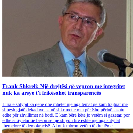
Frank Shkreli: Një drejtësi që vepron me integritet
nuk ka arsye t’i frikësohet transparencës
Liria e shtypit ka qenë dhe mbetet një nga temat që kam trajtuar më
shpesh gjatë dekadave, si në shkrimet e mia për Shqipërinë, ashtu
edhe për zhvillimet në botë. E kam bërë këtë jo vetëm si gazetar, por
edhe si qytetar që beson se një shtyp i lirë është një nga shtyllat
themelore të demokracisë. Ai nuk mbron vetëm të drejtën e...