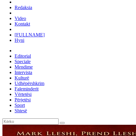
Redaksia
Video
Kontakt
[FULLNAME]
Hyni
Editorial
Speciale
Mendime
Intervista
Kulturë
Udhëpërshkrim
Faleminderit
Vërtetësi
Përjetësi
Sport
Shtesë