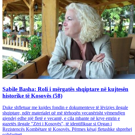
Sabile Basha: Roli i mërgatës shqiptare në kujtesën
historike të Kosovës (58)
Duke shfletuar me kujdes fondin e dokumenteve të lëvizjes ilegale
shqiptare, ndër materialet që më tërhoqën veçanërisht vëmendjen
gjendej edhe një fletë e veçantë, e cila mbante në krye emrin e
gazetës ilegale "Zëri i Kosovës", të identifikuar si Organ i
Rezistencës Kombëtare të Kosovës. Përmes kësaj fletushke shprehej
solidariteti...