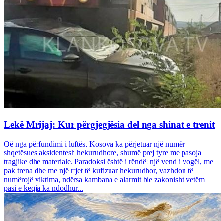
Lekë Mrijaj: Kur përgjegjësia del nga shinat e trenit
Që nga përfundimi i luftës, Kosova ka përjetuar një numër
shqetësues aksidentesh hekurudhore, shumë prej tyre me pasoja
tragjike dhe materiale. Paradoksi është i rëndë: një vend i vogël, me
pak trena dhe me një rrjet të kufizuar hekurudhor, vazhdon të
numërojë viktima, ndërsa kambana e alarmit bie zakonisht vetëm
pasi e keqja ka ndodhur...