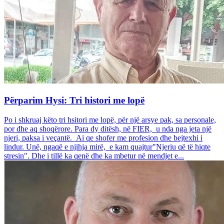
Përparim Hysi: Tri histori me lopë
Po i shkruaj këto tri hsitori me lopë, për një arsye pak, sa personale,
por dhe aq shoqërore. Para dy ditësh, në FIER, u nda nga jeta një
njeri, paksa i veçantë. Ai qe shofer me profesion dhe bejtexhi i
lindur. Unë, ngaqë e njihja mirë, e kam quajtur"Njeriu që të hiqte
stresin". Dhe i tillë ka qenë dhe ka mbetur në mendjet e...