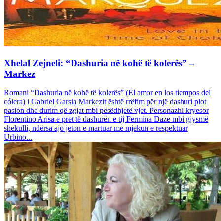
Xhelal Zejneli: “Dashuria në kohë të kolerës” –
Markez
Romani “Dashuria në kohë të kolerës” (El amor en los tiempos del
cólera) i Gabriel Garsia Markezit është rrëfim për një dashuri plot
pasion dhe durim që zgjat mbi pesëdhjetë vjet. Personazhi kryesor
Florentino Arisa e pret të dashurën e tij Fermina Daze mbi gjysmë
shekulli, ndërsa ajo jeton e martuar me mjekun e respektuar
Urbino...