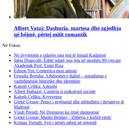
Albert Vataj: Dashuria, martesa dhe zgjedhja
që bëjmë, përtej mitit romantik
Në Fokus
Në dyvjetorin e ndarjes nga jeta të Ismail Kadaresë
Jahja Drançolli: Është ndarë nga jeta në moshën 89-vjeçare
Akademik Prof. Emin Riza
Edison Ypi: Çemerrica mon amour
Fejzulla Berisha: Arbëreshët e Italisë – paradigma e
vazhdimësisë historike dhe identitare
Kalosh Çeliku: Askushi
Albert Habazaj: Çamëria si psikologji sociale
Kalosh Çeliku: Kryevepra
Gjekë Gjonaj: Princi i gojëtarisë dhe mbledhësi i thesareve të
Malësisë
Vlash Prendi: Në Domgjon ku rrinë shqiponjat
Gjekë Gjonaj: Martin Brishaj - 'Zhbërja e kufirit etnik'
Kristaq Turtulli: Syri i nënës mbeti në mjegull