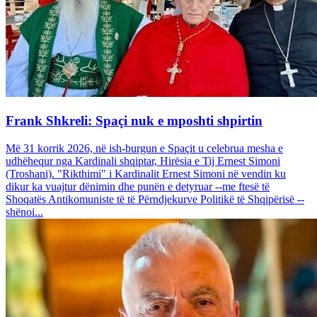
Frank Shkreli: Spaçi nuk e mposhti shpirtin
Më 31 korrik 2026, në ish-burgun e Spaçit u celebrua mesha e
udhëhequr nga Kardinali shqiptar, Hirësia e Tij Ernest Simoni
(Troshani). "Rikthimi" i Kardinalit Ernest Simoni në vendin ku
dikur ka vuajtur dënimin dhe punën e detyruar --me ftesë të
Shoqatës Antikomuniste të të Përndjekurve Politikë të Shqipërisë --
shënoi...