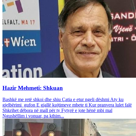
Hazir Mehmeti: Shkuan
Bashkë me retë shkoi dhe shiu Çatia e etur ngeli dëshmi Aty ku
gjelbërimi gufon E gjallë kujtimeve mbete ti Kur pranvera lulet falë
Shkrihet dëbora në mall për ty Fytyrë e jote hënë mbi mal
Ngushëllim i vonuar, pa kthim...