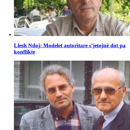
Llesh Ndoj: Modelet autoritare s’jetojnë dot pa
konflikte