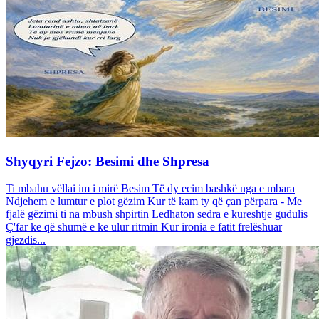
Shyqyri Fejzo: Besimi dhe Shpresa
Ti mbahu vëllai im i mirë Besim Të dy ecim bashkë nga e mbara
Ndjehem e lumtur e plot gëzim Kur të kam ty që çan përpara - Me
fjalë gëzimi ti na mbush shpirtin Ledhaton sedra e kureshtje gudulis
Ç'far ke që shumë e ke ulur ritmin Kur ironia e fatit frelëshuar
gjezdis...