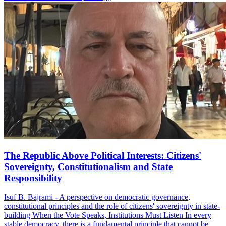
The Republic Above Political Interests: Citizens'
Sovereignty, Constitutionalism and State
Responsibility
Isuf B. Bajrami - A perspective on democratic governance,
constitutional principles and the role of citizens' sovereignty in state-
building When the Vote Speaks, Institutions Must Listen In every
stable democracy, there is a fundamental principle that cannot be