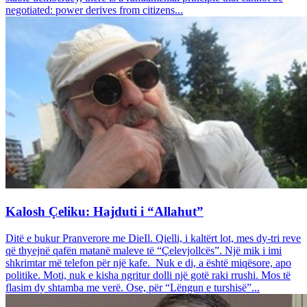
negotiated: power derives from citizens...
Kalosh Çeliku: Hajduti i “Allahut”
Ditë e bukur Pranverore me DieIl. Qielli, i kaltërt lot, mes dy-tri reve
që thyejnë qafën matanë maleve të “Çelevjollcës”. Një mik i imi
shkrimtar më telefon për një kafe. Nuk e di, a është miqësore, apo
politike. Moti, nuk e kisha ngritur dolli një gotë raki rrushi. Mos të
flasim dy shtamba me verë. Ose, për “Lëngun e turshisë”...