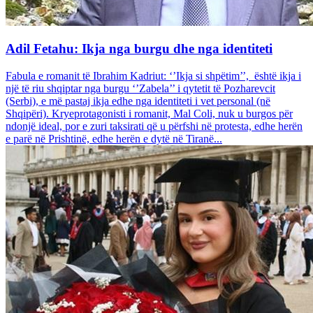
Adil Fetahu: Ikja nga burgu dhe nga identiteti
Fabula e romanit të Ibrahim Kadriut: ‘’Ikja si shpëtim’’, është ikja i
një të riu shqiptar nga burgu ‘’Zabela’’ i qytetit të Pozharevcit
(Serbi), e më pastaj ikja edhe nga identiteti i vet personal (në
Shqipëri). Kryeprotagonisti i romanit, Mal Coli, nuk u burgos për
ndonjë ideal, por e zuri taksirati që u përfshi në protesta, edhe herën
e parë në Prishtinë, edhe herën e dytë në Tiranë...