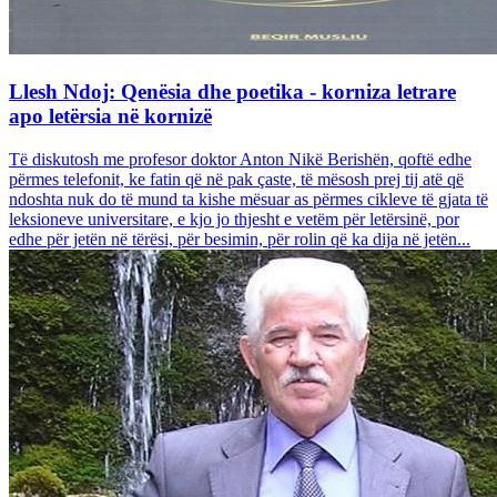
Llesh Ndoj: Qenësia dhe poetika - korniza letrare
apo letërsia në kornizë
Të diskutosh me profesor doktor Anton Nikë Berishën, qoftë edhe
përmes telefonit, ke fatin që në pak çaste, të mësosh prej tij atë që
ndoshta nuk do të mund ta kishe mësuar as përmes cikleve të gjata të
leksioneve universitare, e kjo jo thjesht e vetëm për letërsinë, por
edhe për jetën në tërësi, për besimin, për rolin që ka dija në jetën...