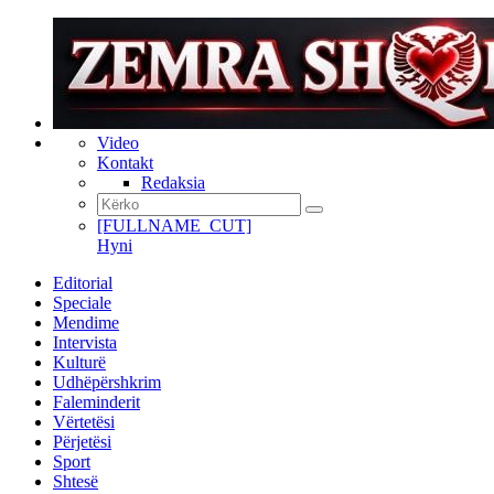
Video
Kontakt
Redaksia
[FULLNAME_CUT]
Hyni
Editorial
Speciale
Mendime
Intervista
Kulturë
Udhëpërshkrim
Faleminderit
Vërtetësi
Përjetësi
Sport
Shtesë