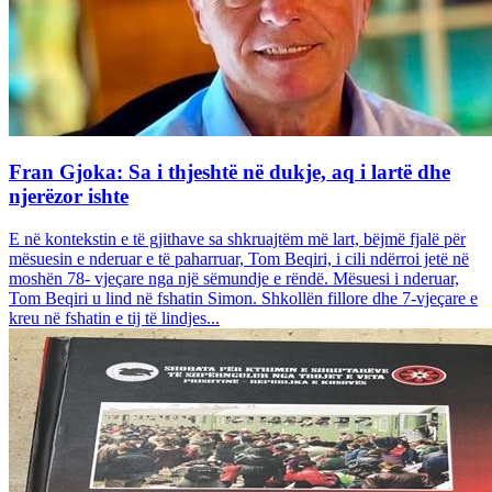
Fran Gjoka: Sa i thjeshtë në dukje, aq i lartë dhe
njerëzor ishte
E në kontekstin e të gjithave sa shkruajtëm më lart, bëjmë fjalë për
mësuesin e nderuar e të paharruar, Tom Beqiri, i cili ndërroi jetë në
moshën 78- vjeçare nga një sëmundje e rëndë. Mësuesi i nderuar,
Tom Beqiri u lind në fshatin Simon. Shkollën fillore dhe 7-vjeçare e
kreu në fshatin e tij të lindjes...