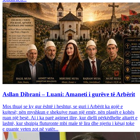
Asllan Dibrani – Luani: Amaneti i gurëve të Arbërit
Mos thuaj se ky gur është i heshtur, se guri i Arbërit ka gojë e
kujtesë; nën myshkun e shekujve ruan një emër, nën plagët e kohës
ruan një besë. Ai i ka parë agimet ilire, kur dielli përkëdhelte altarët e
lashtë, kur shqipja fluturonte mbi male të lira dhe njeriu i kësaj toke
e quante veten zot në vatër...