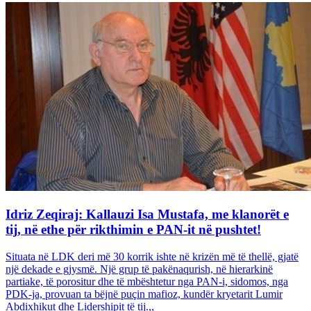
Idriz Zeqiraj: Kallauzi Isa Mustafa, me klanorët e
tij, në ethe për rikthimin e PAN-it në pushtet!
Situata në LDK deri më 30 korrik ishte në krizën më të thellë, gjatë
një dekade e gjysmë. Një grup të pakënaqurish, në hierarkinë
partiake, të porositur dhe të mbështetur nga PAN-i, sidomos, nga
PDK-ja, provuan ta bëjnë puçin mafioz, kundër kryetarit Lumir
Abdixhikut dhe Lidershipit të tij.,,