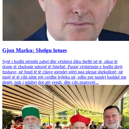
Gjon Marku: Shelgu lotues
Sytë i hodhi përmbi zabel dhe vështroi diku thellë në të, sikur të
donte të zbulonte ndonjë të fshehtë. Pastaj vështrimin e hodhi drejt
fushave, në fund të të cilave gjendej njëri nga plepat shekullorë, në
majë të të cilit ishte një çerdhe lejleku që, edhe pse tundej bashkë me
degët, nuk i ndahej dot atij vendi, dhe çdo pranverë...