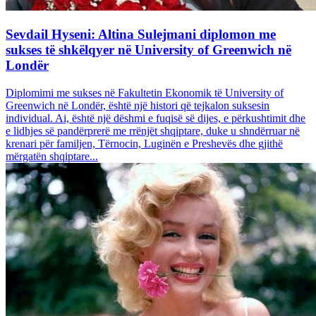
Sevdail Hyseni: Altina Sulejmani diplomon me
sukses të shkëlqyer në University of Greenwich në
Londër
Diplomimi me sukses në Fakultetin Ekonomik të University of
Greenwich në Londër, është një histori që tejkalon suksesin
individual. Ai, është një dëshmi e fuqisë së dijes, e përkushtimit dhe
e lidhjes së pandërprerë me rrënjët shqiptare, duke u shndërruar në
krenari për familjen, Tërnocin, Luginën e Preshevës dhe gjithë
mërgatën shqiptare...