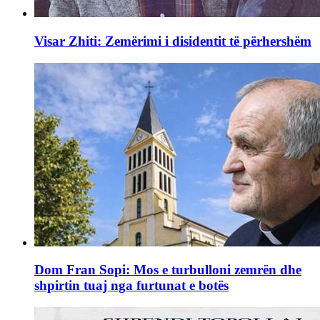
Visar Zhiti: Zemërimi i disidentit të përhershëm
Dom Fran Sopi: Mos e turbulloni zemrën dhe
shpirtin tuaj nga furtunat e botës