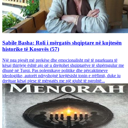
Sabile Basha: Roli i mërgatës shqiptare në kujtesën
historike të Kosovës (57)
Një nga pjesët më prekëse dhe emocionalisht më të ngarkuara të
kësaj thirrjeje është ajo që u drejtohet shqiptarëve të shpërngulur me
dhunë në Turqi. Pas polemikave politike dhe përcaktimeve
ideologjike, autorët ndryshojnë krejtësisht tonin e rrëfimit, duke iu
drejtuar kësaj pjese të mërgatës me një gjuhë të ngrohtë...