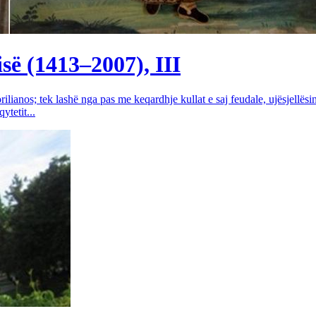
së (1413–2007), III
rilianos; tek lashë nga pas me keqardhje kullat e saj feudale, ujësjellës
tetit...