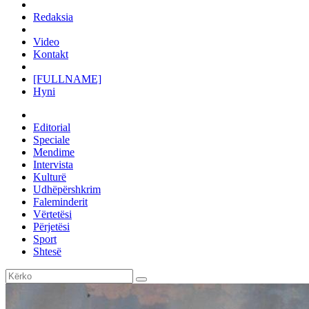
Redaksia
Video
Kontakt
[FULLNAME]
Hyni
Editorial
Speciale
Mendime
Intervista
Kulturë
Udhëpërshkrim
Faleminderit
Vërtetësi
Përjetësi
Sport
Shtesë