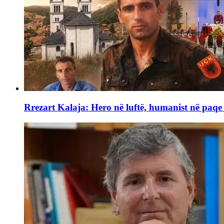
Rrezart Kalaja: Hero në luftë, humanist në paq