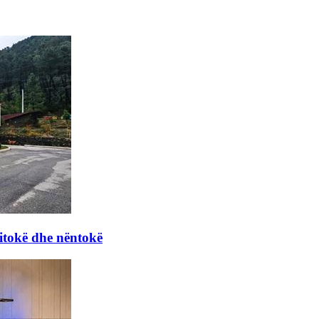
itokë dhe nëntokë