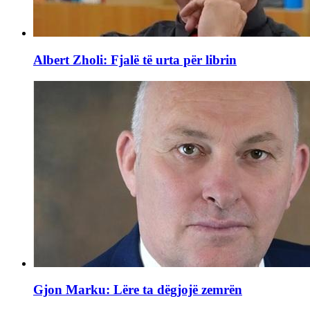
Albert Zholi: Fjalë të urta për librin
Gjon Marku: Lëre ta dëgjojë zemrën