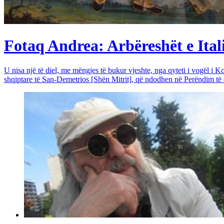
Fotaq Andrea: Arbëreshët e Itali
U nisa një të diel, me mëngjes të bukur vjeshte, nga qyteti i vogël i Ko
shqiptare të San-Demetrios [Shën Mitrit], që ndodhen në Perëndim të qy