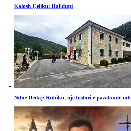
Kalosh Çeliku: Halldupi
Ndue Dedaj: Rubiku, një histori e pazakontë mb