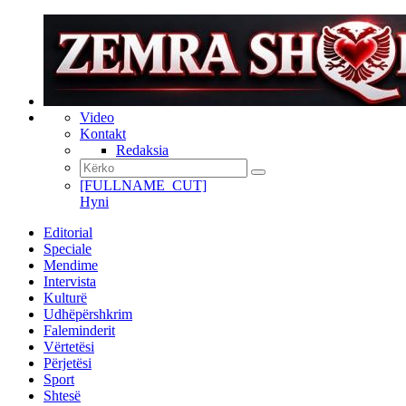
Video
Kontakt
Redaksia
[FULLNAME_CUT]
Hyni
Editorial
Speciale
Mendime
Intervista
Kulturë
Udhëpërshkrim
Faleminderit
Vërtetësi
Përjetësi
Sport
Shtesë