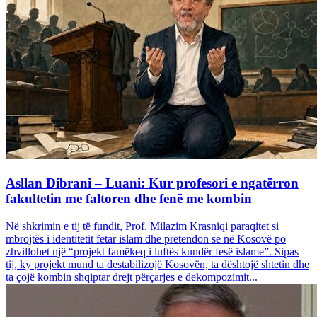
Asllan Dibrani – Luani: Kur profesori e ngatërron
fakultetin me faltoren dhe fenë me kombin
Në shkrimin e tij të fundit, Prof. Milazim Krasniqi paraqitet si
mbrojtës i identitetit fetar islam dhe pretendon se në Kosovë po
zhvillohet një “projekt famëkeq i luftës kundër fesë islame”. Sipas
tij, ky projekt mund ta destabilizojë Kosovën, ta dështojë shtetin dhe
ta çojë kombin shqiptar drejt përçarjes e dekompozimit...