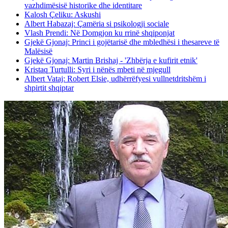
vazhdimësisë historike dhe identitare
Kalosh Çeliku: Askushi
Albert Habazaj: Çamëria si psikologji sociale
Vlash Prendi: Në Domgjon ku rrinë shqiponjat
Gjekë Gjonaj: Princi i gojëtarisë dhe mbledhësi i thesareve të
Malësisë
Gjekë Gjonaj: Martin Brishaj - 'Zhbërja e kufirit etnik'
Kristaq Turtulli: Syri i nënës mbeti në mjegull
Albert Vataj: Robert Elsie, udhërrëfyesi vullnetdritshëm i
shpirtit shqiptar