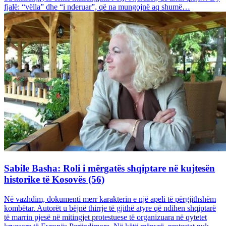
fjalë: “vëlla” dhe “i nderuar”, që na mungojnë aq shumë…
Sabile Basha: Roli i mërgatës shqiptare në kujtesën
historike të Kosovës (56)
Në vazhdim, dokumenti merr karakterin e një apeli të përgjithshëm
kombëtar. Autorët u bëjnë thirrje të gjithë atyre që ndihen shqiptarë
të marrin pjesë në mitingjet protestuese të organizuara në qytetet