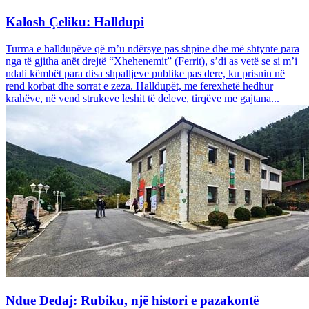
Kalosh Çeliku: Halldupi
Turma e halldupëve që m’u ndërsye pas shpine dhe më shtynte para
nga të gjitha anët drejtë “Xhehenemit” (Ferrit), s’di as vetë se si m’i
ndali këmbët para disa shpalljeve publike pas dere, ku prisnin në
rend korbat dhe sorrat e zeza. Halldupët, me ferexhetë hedhur
krahëve, në vend strukeve leshit të deleve, tirqëve me gajtana...
Ndue Dedaj: Rubiku, një histori e pazakontë