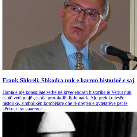
Frank Shkreli: Shkodra nuk e harron historinë e saj
Hapja e një konsullate serbe në kryeqendrën historike të Veriut nuk
është vetëm një çështje protokolli diplomatik. Ajo prek kujtesën
historike, simbolikën kombëtare dhe të drejtën e qytetarëve për të
kërkuar transparencë...