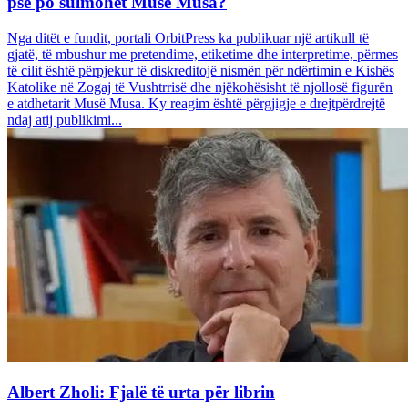
pse po sulmohet Musë Musa?
Nga ditët e fundit, portali OrbitPress ka publikuar një artikull të
gjatë, të mbushur me pretendime, etiketime dhe interpretime, përmes
të cilit është përpjekur të diskreditojë nismën për ndërtimin e Kishës
Katolike në Zogaj të Vushtrrisë dhe njëkohësisht të njollosë figurën
e atdhetarit Musë Musa. Ky reagim është përgjigje e drejtpërdrejtë
ndaj atij publikimi...
Albert Zholi: Fjalë të urta për librin