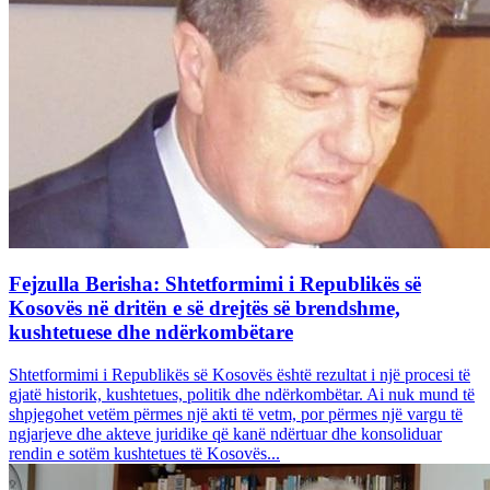
Fejzulla Berisha: Shtetformimi i Republikës së
Kosovës në dritën e së drejtës së brendshme,
kushtetuese dhe ndërkombëtare
Shtetformimi i Republikës së Kosovës është rezultat i një procesi të
gjatë historik, kushtetues, politik dhe ndërkombëtar. Ai nuk mund të
shpjegohet vetëm përmes një akti të vetm, por përmes një vargu të
ngjarjeve dhe akteve juridike që kanë ndërtuar dhe konsoliduar
rendin e sotëm kushtetues të Kosovës...