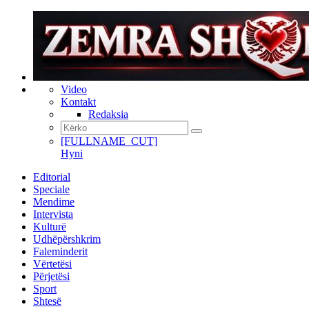
Video
Kontakt
Redaksia
[FULLNAME_CUT]
Hyni
Editorial
Speciale
Mendime
Intervista
Kulturë
Udhëpërshkrim
Faleminderit
Vërtetësi
Përjetësi
Sport
Shtesë