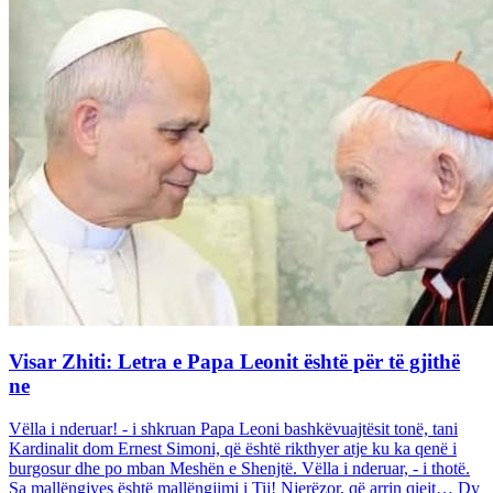
Visar Zhiti: Letra e Papa Leonit është për të gjithë
ne
Vëlla i nderuar! - i shkruan Papa Leoni bashkëvuajtësit tonë, tani
Kardinalit dom Ernest Simoni, që është rikthyer atje ku ka qenë i
burgosur dhe po mban Meshën e Shenjtë. Vëlla i nderuar, - i thotë.
Sa mallëngjyes është mallëngjimi i Tij! Njerëzor, që arrin qiejt… Dy