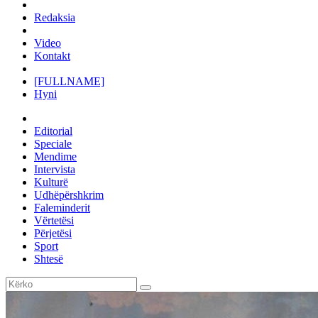
Redaksia
Video
Kontakt
[FULLNAME]
Hyni
Editorial
Speciale
Mendime
Intervista
Kulturë
Udhëpërshkrim
Faleminderit
Vërtetësi
Përjetësi
Sport
Shtesë