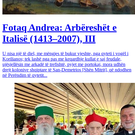
Fotaq Andrea: Arbëreshët e
Italisë (1413–2007), III
U nisa një të diel, me mëngjes të bukur vjeshte, nga qyteti i vogël i
Korilianos; tek lashë nga pas me keqardhje kullat e saj feudale,
ujësjellësin me arkadë të trefishtë, pyjet me portokaj, mora udhën
drejt kolonive shqiptare të San-Demetrios [Shën Mitrit], që ndodhen
në Perëndim të qytetit...