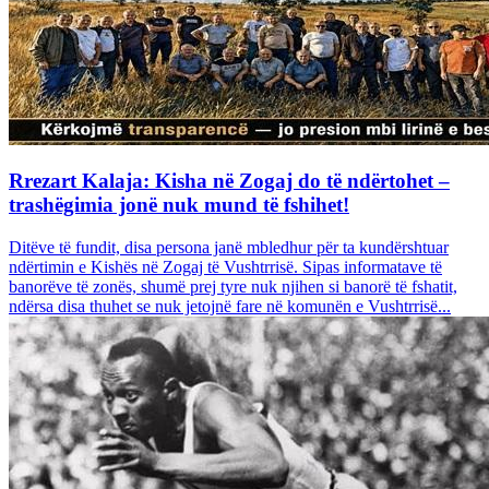
Rrezart Kalaja: Kisha në Zogaj do të ndërtohet –
trashëgimia jonë nuk mund të fshihet!
Ditëve të fundit, disa persona janë mbledhur për ta kundërshtuar
ndërtimin e Kishës në Zogaj të Vushtrrisë. Sipas informatave të
banorëve të zonës, shumë prej tyre nuk njihen si banorë të fshatit,
ndërsa disa thuhet se nuk jetojnë fare në komunën e Vushtrrisë...