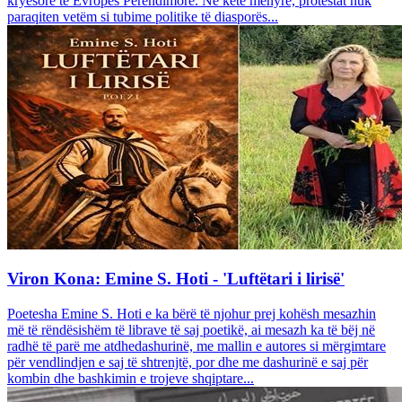
kryesore të Evropës Perëndimore. Në këtë mënyrë, protestat nuk
paraqiten vetëm si tubime politike të diasporës...
Viron Kona: Emine S. Hoti - 'Luftëtari i lirisë'
Poetesha Emine S. Hoti e ka bërë të njohur prej kohësh mesazhin
më të rëndësishëm të librave të saj poetikë, ai mesazh ka të bëj në
radhë të parë me atdhedashurinë, me mallin e autores si mërgimtare
për vendlindjen e saj të shtrenjtë, por dhe me dashurinë e saj për
kombin dhe bashkimin e trojeve shqiptare...