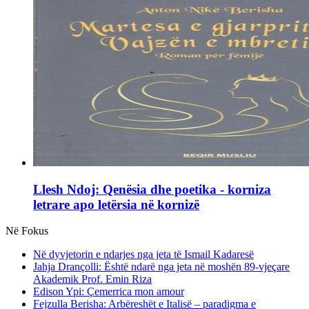
Llesh Ndoj: Qenësia dhe poetika - korniza
letrare apo letërsia në kornizë
Në Fokus
Në dyvjetorin e ndarjes nga jeta të Ismail Kadaresë
Jahja Drançolli: Është ndarë nga jeta në moshën 89-vjeçare
Akademik Prof. Emin Riza
Edison Ypi: Çemerrica mon amour
Fejzulla Berisha: Arbëreshët e Italisë – paradigma e