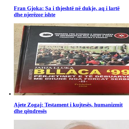
Fran Gjoka: Sa i thjeshtë në dukje, aq i lartë
dhe njerëzor ishte
Ajete Zogaj: Testament i kujtesës, humanizmit
dhe qëndresës