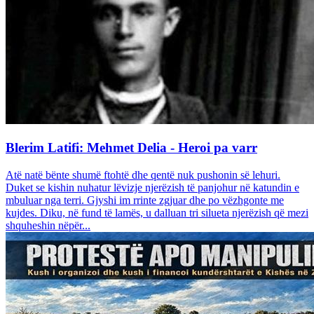
Blerim Latifi: Mehmet Delia - Heroi pa varr
Atë natë bënte shumë ftohtë dhe qentë nuk pushonin së lehuri.
Duket se kishin nuhatur lëvizje njerëzish të panjohur në katundin e
mbuluar nga terri. Gjyshi im rrinte zgjuar dhe po vëzhgonte me
kujdes. Diku, në fund të lamës, u dalluan tri silueta njerëzish që mezi
shquheshin nëpër...