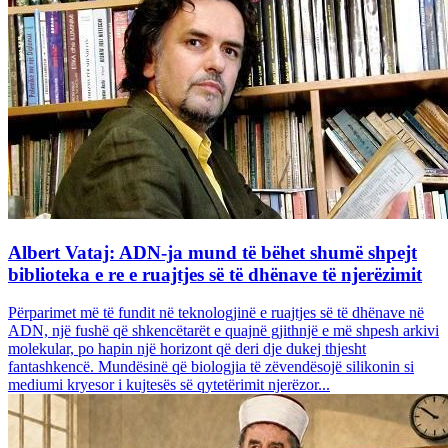
Albert Vataj: ADN-ja mund të bëhet shumë shpejt
biblioteka e re e ruajtjes së të dhënave të njerëzimit
Përparimet më të fundit në teknologjinë e ruajtjes së të dhënave në
ADN, një fushë që shkencëtarët e quajnë gjithnjë e më shpesh arkivi
molekular, po hapin një horizont që deri dje dukej thjesht
fantashkencë. Mundësinë që biologjia të zëvendësojë silikonin si
mediumi kryesor i kujtesës së qytetërimit njerëzor...