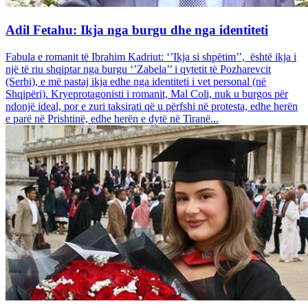
Adil Fetahu: Ikja nga burgu dhe nga identiteti
Fabula e romanit të Ibrahim Kadriut: ‘’Ikja si shpëtim’’, është ikja i
një të riu shqiptar nga burgu ‘’Zabela’’ i qytetit të Pozharevcit
(Serbi), e më pastaj ikja edhe nga identiteti i vet personal (në
Shqipëri). Kryeprotagonisti i romanit, Mal Coli, nuk u burgos për
ndonjë ideal, por e zuri taksirati që u përfshi në protesta, edhe herën
e parë në Prishtinë, edhe herën e dytë në Tiranë...