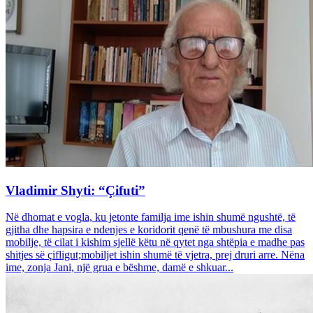
Vladimir Shyti: “Çifuti”
Në dhomat e vogla, ku jetonte familja ime ishin shumë ngushtë, të
gjitha dhe hapsira e ndenjes e koridorit qenë të mbushura me disa
mobilje, të cilat i kishim sjellë këtu në qytet nga shtëpia e madhe pas
shitjes së çifligut;mobiljet ishin shumë të vjetra, prej druri arre. Nëna
ime, zonja Jani, një grua e bëshme, damë e shkuar...