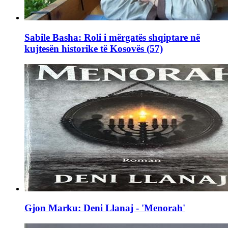
Sabile Basha: Roli i mërgatës shqiptare në
kujtesën historike të Kosovës (57)
Gjon Marku: Deni Llanaj - 'Menorah'