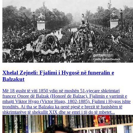
Xhelal Zejneli: Fjalimi i Hygosë në funeralin e
Balzakut
Më 18 gusht të viti 1850 vdiq në moshën 51-vjeçare shkrimtari
francez Onore dë Balzak (Honoré de Balzac). Fjalimin e varrimit e
mbajti Viktor Hygo (Victor Hugo, 1802-1885). Fjalimi i Hygos ishte
tronditës. Ai tha se Balzaku ka qenë pjesë e brezit të fuqishëm të
shkrimtarëve të shekullit XIX dhe se emri i tij do të mbetet...