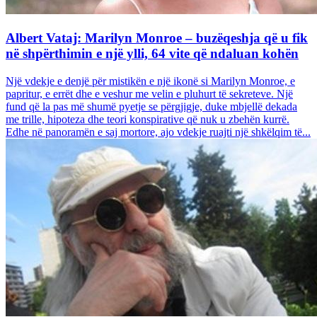
Albert Vataj: Marilyn Monroe – buzëqeshja që u fik
në shpërthimin e një ylli, 64 vite që ndaluan kohën
Një vdekje e denjë për mistikën e një ikonë si Marilyn Monroe, e
papritur, e errët dhe e veshur me velin e pluhurt të sekreteve. Një
fund që la pas më shumë pyetje se përgjigje, duke mbjellë dekada
me trille, hipoteza dhe teori konspirative që nuk u zbehën kurrë.
Edhe në panoramën e saj mortore, ajo vdekje ruajti një shkëlqim të...