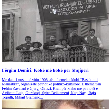
Fërgim Demiri: Kokë më kokë për Shqipëri
Me datë 1 gusht në vitin 1908 -të u themelua klubi “Bashkimi i
Manastirit”, organizatë patriotike politiko-kulturore. E themeluan
Fehim Zavalani e Gjergj Qiriazi. Krah për krahu me patriotët e
Atdheut: Luigj Gurakuqi, Spiro Bellkameni, Nuçi Naçi, Bajo
Topulli, Mihail Grameno...