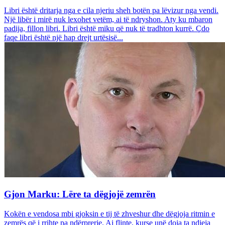
Libri është dritarja nga e cila njeriu sheh botën pa lëvizur nga vendi.
Një libër i mirë nuk lexohet vetëm, ai të ndryshon. Aty ku mbaron
padija, fillon libri. Libri është miku që nuk të tradhton kurrë. Çdo
faqe libri është një hap drejt urtësisë...
Gjon Marku: Lëre ta dëgjojë zemrën
Kokën e vendosa mbi gjoksin e tij të zhveshur dhe dëgjoja ritmin e
zemrës që i rrihte pa ndërprerje. Ai flinte, kurse unë doja ta ndieja