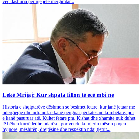
veç dashuria për një jetë mërgimtar...
Lekë Mrijaj: Kur shpata fillon të ecë mbi ne
Historia e shqiptarëve dëshmon se besimet fetare, kur janë jetuar me
ndërgjegje dhe urti, nuk e kanë penguar përkatësinë kombëtare, por
e kanë pasuruar atë. Kultet fetare pra, Kishat dhe xhamitë nuk duhet
të bëhen kurrë ledhe ndarëse, por vende ku njeriu mëson paqen
hyjnore, mëshirën, drejtësinë dhe respektin ndaj tjetrit...