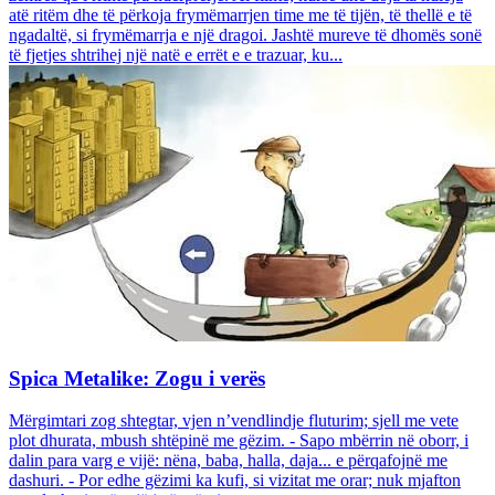
atë ritëm dhe të përkoja frymëmarrjen time me të tijën, të thellë e të
ngadaltë, si frymëmarrja e një dragoi. Jashtë mureve të dhomës sonë
të fjetjes shtrihej një natë e errët e e trazuar, ku...
Spica Metalike: Zogu i verës
Mërgimtari zog shtegtar, vjen n’vendlindje fluturim; sjell me vete
plot dhurata, mbush shtëpinë me gëzim. - Sapo mbërrin në oborr, i
dalin para varg e vijë: nëna, baba, halla, daja... e përqafojnë me
dashuri. - Por edhe gëzimi ka kufi, si vizitat me orar; nuk mjafton