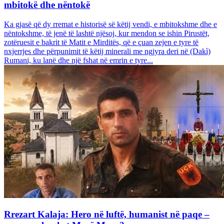
mbitokë dhe nëntokë
Ka gjasë që dy rremat e historisë së këtij vendi, e mbitokshme dhe e
nëntokshme, të jenë të lashtë njësoj, kur mendon se ishin Pirustët,
zotëruesit e bakrit të Matit e Mirditës, që e çuan zejen e tyre të
nxjerrjes dhe përpunimit të këtij minerali me ngjyra deri në (Dakì)
Rumani, ku lanë dhe një fshat në emrin e tyre...
Rrezart Kalaja: Hero në luftë, humanist në paqe –