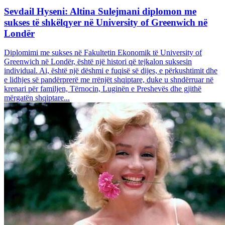
Sevdail Hyseni: Altina Sulejmani diplomon me
sukses të shkëlqyer në University of Greenwich në
Londër
Diplomimi me sukses në Fakultetin Ekonomik të University of
Greenwich në Londër, është një histori që tejkalon suksesin
individual. Ai, është një dëshmi e fuqisë së dijes, e përkushtimit dhe
e lidhjes së pandërprerë me rrënjët shqiptare, duke u shndërruar në
krenari për familjen, Tërnocin, Luginën e Preshevës dhe gjithë
mërgatën shqiptare...