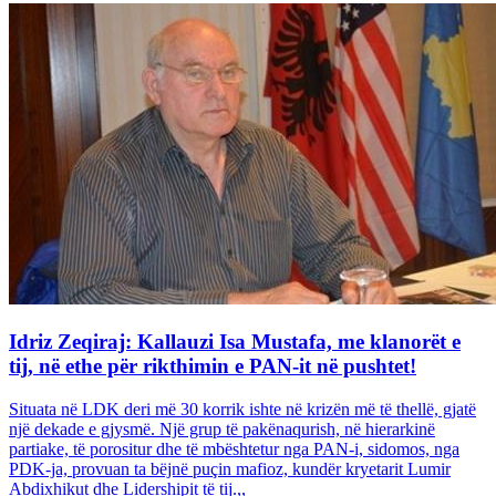
Idriz Zeqiraj: Kallauzi Isa Mustafa, me klanorët e
tij, në ethe për rikthimin e PAN-it në pushtet!
Situata në LDK deri më 30 korrik ishte në krizën më të thellë, gjatë
një dekade e gjysmë. Një grup të pakënaqurish, në hierarkinë
partiake, të porositur dhe të mbështetur nga PAN-i, sidomos, nga
PDK-ja, provuan ta bëjnë puçin mafioz, kundër kryetarit Lumir
Abdixhikut dhe Lidershipit të tij.,,