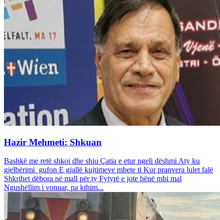
Hazir Mehmeti: Shkuan
Bashkë me retë shkoi dhe shiu Çatia e etur ngeli dëshmi Aty ku
gjelbërimi gufon E gjallë kujtimeve mbete ti Kur pranvera lulet falë
Shkrihet dëbora në mall për ty Fytyrë e jote hënë mbi mal
Ngushëllim i vonuar, pa kthim...