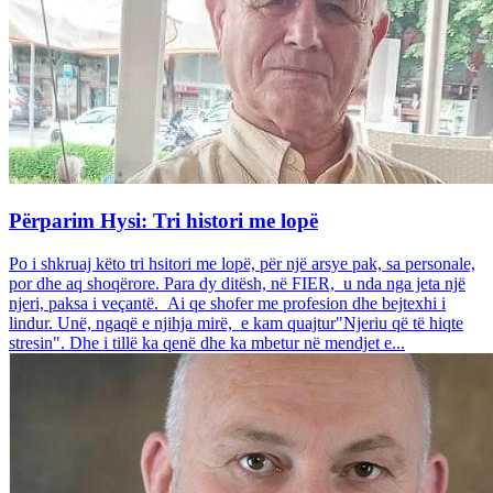
Përparim Hysi: Tri histori me lopë
Po i shkruaj këto tri hsitori me lopë, për një arsye pak, sa personale,
por dhe aq shoqërore. Para dy ditësh, në FIER, u nda nga jeta një
njeri, paksa i veçantë. Ai qe shofer me profesion dhe bejtexhi i
lindur. Unë, ngaqë e njihja mirë, e kam quajtur"Njeriu që të hiqte
stresin". Dhe i tillë ka qenë dhe ka mbetur në mendjet e...