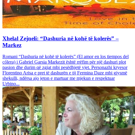
Xhelal Zejneli: “Dashuria në kohë të kolerës” –
Markez
Romani “Dashuria në kohë të kolerës” (El amor en los tiempos del
cólera) i Gabriel Garsia Markezit është rrëfim për një dashuri plot
pasion dhe durim që zgjat mbi pesëdhjetë vjet. Personazhi kryesor
Florentino Arisa e pret të dashurën e tij Fermina Daze mbi gjysmë
shekulli, ndërsa ajo jeton e martuar me mjekun e respektuar
Urbino...