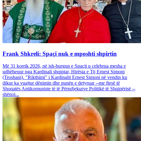
Frank Shkreli: Spaçi nuk e mposhti shpirtin
Më 31 korrik 2026, në ish-burgun e Spaçit u celebrua mesha e
udhëhequr nga Kardinali shqiptar, Hirësia e Tij Ernest Simoni
(Troshani). "Rikthimi" i Kardinalit Ernest Simoni në vendin ku
dikur ka vuajtur dënimin dhe punën e detyruar --me ftesë të
Shoqatës Antikomuniste të të Përndjekurve Politikë të Shqipërisë --
shënoi...