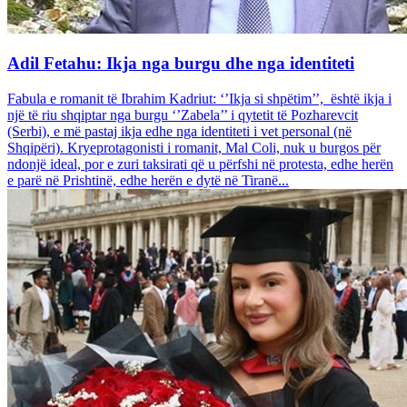
Adil Fetahu: Ikja nga burgu dhe nga identiteti
Fabula e romanit të Ibrahim Kadriut: ‘’Ikja si shpëtim’’, është ikja i
një të riu shqiptar nga burgu ‘’Zabela’’ i qytetit të Pozharevcit
(Serbi), e më pastaj ikja edhe nga identiteti i vet personal (në
Shqipëri). Kryeprotagonisti i romanit, Mal Coli, nuk u burgos për
ndonjë ideal, por e zuri taksirati që u përfshi në protesta, edhe herën
e parë në Prishtinë, edhe herën e dytë në Tiranë...