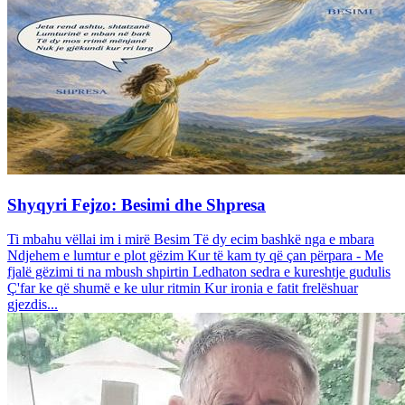
Shyqyri Fejzo: Besimi dhe Shpresa
Ti mbahu vëllai im i mirë Besim Të dy ecim bashkë nga e mbara
Ndjehem e lumtur e plot gëzim Kur të kam ty që çan përpara - Me
fjalë gëzimi ti na mbush shpirtin Ledhaton sedra e kureshtje gudulis
Ç'far ke që shumë e ke ulur ritmin Kur ironia e fatit frelëshuar
gjezdis...