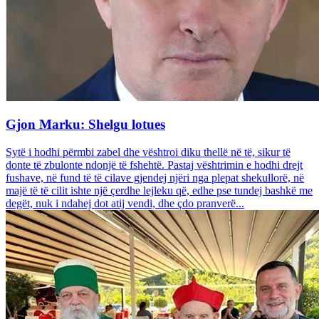
Gjon Marku: Shelgu lotues
Sytë i hodhi përmbi zabel dhe vështroi diku thellë në të, sikur të
donte të zbulonte ndonjë të fshehtë. Pastaj vështrimin e hodhi drejt
fushave, në fund të të cilave gjendej njëri nga plepat shekullorë, në
majë të të cilit ishte një çerdhe lejleku që, edhe pse tundej bashkë me
degët, nuk i ndahej dot atij vendi, dhe çdo pranverë...