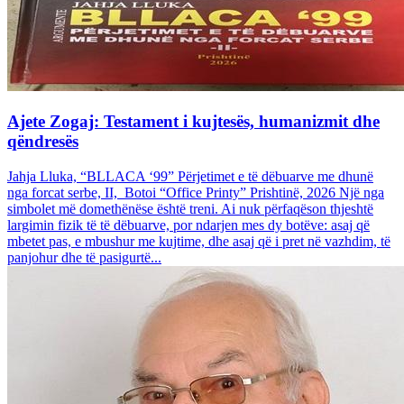
Ajete Zogaj: Testament i kujtesës, humanizmit dhe
qëndresës
Jahja Lluka, “BLLACA ‘99” Përjetimet e të dëbuarve me dhunë
nga forcat serbe, II, Botoi “Office Printy” Prishtinë, 2026 Një nga
simbolet më domethënëse është treni. Ai nuk përfaqëson thjeshtë
largimin fizik të të dëbuarve, por ndarjen mes dy botëve: asaj që
mbetet pas, e mbushur me kujtime, dhe asaj që i pret në vazhdim, të
panjohur dhe të pasigurtë...