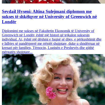
Sevdail Hyseni: Altina Sulejmani diplomon me
sukses të shkëlqyer në University of Greenwich në
Londër
Diplomimi me sukses në Fakultetin Ekonomik të University of
Greenwich në Londër, është një histori që tejkalon suksesin
individual. Ai, është një dëshmi e fuqisë së dijes, e përkushtimit dhe
e lidhjes së pandërprerë me rrënjët shqiptare, duke u shndërruar në
krenari për familjen, Tërnocin, Luginën e Preshevës dhe gjithë
mërgatën shqiptare...