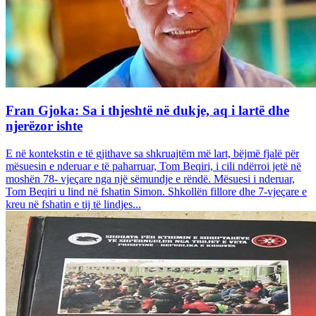
Fran Gjoka: Sa i thjeshtë në dukje, aq i lartë dhe
njerëzor ishte
E në kontekstin e të gjithave sa shkruajtëm më lart, bëjmë fjalë për
mësuesin e nderuar e të paharruar, Tom Beqiri, i cili ndërroi jetë në
moshën 78- vjeçare nga një sëmundje e rëndë. Mësuesi i nderuar,
Tom Beqiri u lind në fshatin Simon. Shkollën fillore dhe 7-vjeçare e
kreu në fshatin e tij të lindjes...