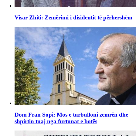
Visar Zhiti: Zemërimi i disidentit të përhershëm
Dom Fran Sopi: Mos e turbulloni zemrën dhe
shpirtin tuaj nga furtunat e botës