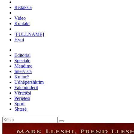
Redaksia
Video
Kontakt
[FULLNAME]
Hyni
Editorial
Speciale
Mendime
Intervista
Kulturë
Udhëpërshkrim
Faleminderit
Vërtetësi
Përjetësi
Sport
Shtesë