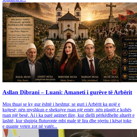
Asllan Dibrani – Luani: Amaneti i gurëve të Arbërit
Mos thuaj se ky gur është i heshtur, se guri i Arbërit ka gojë e
kujtesë; nën myshkun e shekujve ruan një emër, nën plagët e kohës
ruan një besë. Ai i ka parë agimet ilire, kur dielli përkëdhelte altarët e
lashtë, kur shqipja fluturonte mbi male të lira dhe njeriu i kësaj toke
e quante veten zot në vatër...