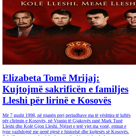
Elizabeta Tomë Mrijaj:
Kujtojmë sakrificën e familjes
Lleshi për lirinë e Kosovës
Më 7 gusht 1998, në njanën prej periudhave ma të vështira të luftës
për çlirimin e Kosovës, në Vraniq të Gjakovës ranë Mark Tunë
Lleshi dhe Kolë Gjon Lleshi. Njëzet e tetë vjet ma vonë, emnat e
tyne vazhdojnë me qenë pjesë e historisë dhe kujtesës së Kosovës.