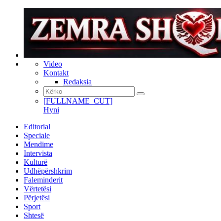
Video
Kontakt
Redaksia
[FULLNAME_CUT]
Hyni
Editorial
Speciale
Mendime
Intervista
Kulturë
Udhëpërshkrim
Faleminderit
Vërtetësi
Përjetësi
Sport
Shtesë