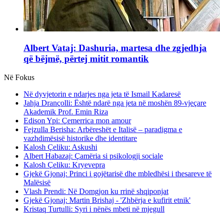
Albert Vataj: Dashuria, martesa dhe zgjedhja
që bëjmë, përtej mitit romantik
Në Fokus
Në dyvjetorin e ndarjes nga jeta të Ismail Kadaresë
Jahja Drançolli: Është ndarë nga jeta në moshën 89-vjeçare
Akademik Prof. Emin Riza
Edison Ypi: Çemerrica mon amour
Fejzulla Berisha: Arbëreshët e Italisë – paradigma e
vazhdimësisë historike dhe identitare
Kalosh Çeliku: Askushi
Albert Habazaj: Çamëria si psikologji sociale
Kalosh Çeliku: Kryevepra
Gjekë Gjonaj: Princi i gojëtarisë dhe mbledhësi i thesareve të
Malësisë
Vlash Prendi: Në Domgjon ku rrinë shqiponjat
Gjekë Gjonaj: Martin Brishaj - 'Zhbërja e kufirit etnik'
Kristaq Turtulli: Syri i nënës mbeti në mjegull