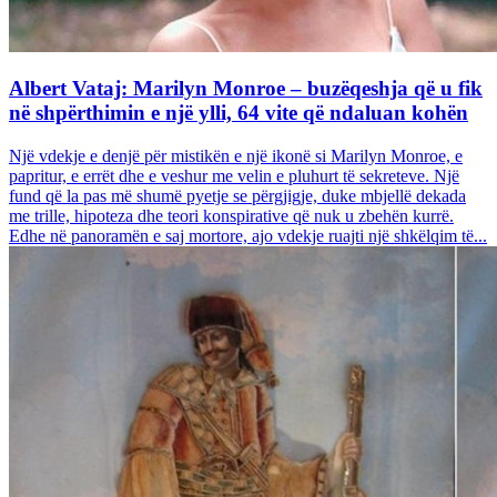
Albert Vataj: Marilyn Monroe – buzëqeshja që u fik
në shpërthimin e një ylli, 64 vite që ndaluan kohën
Një vdekje e denjë për mistikën e një ikonë si Marilyn Monroe, e
papritur, e errët dhe e veshur me velin e pluhurt të sekreteve. Një
fund që la pas më shumë pyetje se përgjigje, duke mbjellë dekada
me trille, hipoteza dhe teori konspirative që nuk u zbehën kurrë.
Edhe në panoramën e saj mortore, ajo vdekje ruajti një shkëlqim të...