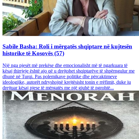
Sabile Basha: Roli i mërgatës shqiptare në kujtesën
historike të Kosovës (57)
Një nga pjesët më prekëse dhe emocionalisht më të ngarkuara të
kësaj thirrjeje është ajo që u drejtohet shqiptarëve të shpërngulur me
dhunë në Turqi. Pas polemikave politike dhe përcaktimeve
ideologjike, autorët ndryshojnë krejtësisht tonin e rrëfimit, duke iu
drejtuar kësaj pjese të mërgatës me një gjuhë të ngrohtë...