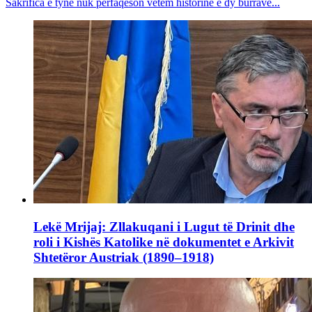
Sakrifica e tyne nuk përfaqëson vetëm historinë e dy burrave...
Lekë Mrijaj: Zllakuqani i Lugut të Drinit dhe
roli i Kishës Katolike në dokumentet e Arkivit
Shtetëror Austriak (1890–1918)