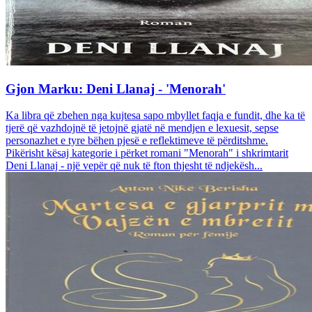
Gjon Marku: Deni Llanaj - 'Menorah'
Ka libra që zbehen nga kujtesa sapo mbyllet faqja e fundit, dhe ka të
tjerë që vazhdojnë të jetojnë gjatë në mendjen e lexuesit, sepse
personazhet e tyre bëhen pjesë e reflektimeve të përditshme.
Pikërisht kësaj kategorie i përket romani "Menorah" i shkrimtarit
Deni Llanaj - një vepër që nuk të fton thjesht të ndjekësh...