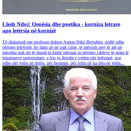
Llesh Ndoj: Qenësia dhe poetika - korniza letrare
apo letërsia në kornizë
Të diskutosh me profesor doktor Anton Nikë Berishën, qoftë edhe
përmes telefonit, ke fatin që në pak çaste, të mësosh prej tij atë që
ndoshta nuk do të mund ta kishe mësuar as përmes cikleve të gjata të
leksioneve universitare, e kjo jo thjesht e vetëm për letërsinë, por
edhe për jetën në tërësi, për besimin, për rolin që ka dija në jetën...