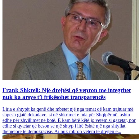
Frank Shkreli: Një drejtësi që vepron me integritet
nuk ka arsye t’i frikësohet transparencës
Liria e shtypit ka qenë dhe mbetet një nga temat që kam trajtuar më
shpesh gjatë dekadave, si në shkrimet e mia për Shqipërinë, ashtu
edhe për zhvillimet në botë. E kam bërë këtë jo vetëm si gazetar, por
edhe si qytetar që beson se një shtyp i lirë është një nga shtyllat
themelore të demokracisë. Ai nuk mbron vetëm të drejtën e...