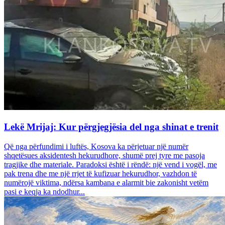
Lekë Mrijaj: Kur përgjegjësia del nga shinat e trenit
Që nga përfundimi i luftës, Kosova ka përjetuar një numër
shqetësues aksidentesh hekurudhore, shumë prej tyre me pasoja
tragjike dhe materiale. Paradoksi është i rëndë: një vend i vogël, me
pak trena dhe me një rrjet të kufizuar hekurudhor, vazhdon të
numërojë viktima, ndërsa kambana e alarmit bie zakonisht vetëm
pasi e keqja ka ndodhur...