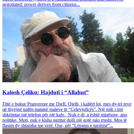
negotiated: power derives from citizens...
Kalosh Çeliku: Hajduti i “Allahut”
Ditë e bukur Pranverore me DieIl. Qielli, i kaltërt lot, mes dy-tri reve
që thyejnë qafën matanë maleve të “Çelevjollcës”. Një mik i imi
shkrimtar më telefon për një kafe. Nuk e di, a është miqësore, apo
politike. Moti, nuk e kisha ngritur dolli një gotë raki rrushi. Mos të
flasim dy shtamba me verë. Ose, për “Lëngun e turshisë”...