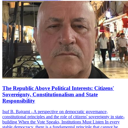
The Republic Above Political Interests: Citizens'
Sovereignty, Constitutionalism and State
Responsibility
Isuf B. Bajrami - A perspective on democratic governance,
constitutional principles and the role of citizens' sovereignty in state-
building When the Vote Speaks, Institutions Must Listen In every
stable democracy, there is a fundamental principle that cannot be