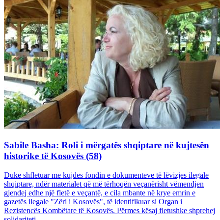
Sabile Basha: Roli i mërgatës shqiptare në kujtesën
historike të Kosovës (58)
Duke shfletuar me kujdes fondin e dokumenteve të lëvizjes ilegale
shqiptare, ndër materialet që më tërhoqën veçanërisht vëmendjen
gjendej edhe një fletë e veçantë, e cila mbante në krye emrin e
gazetës ilegale "Zëri i Kosovës", të identifikuar si Organ i
Rezistencës Kombëtare të Kosovës. Përmes kësaj fletushke shprehej
solidariteti...