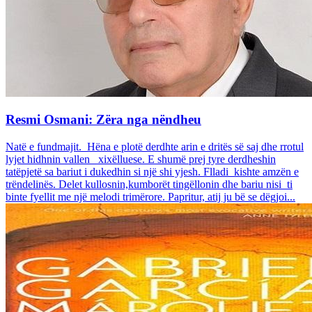
Resmi Osmani: Zëra nga nëndheu
Natë e fundmajit. Hëna e plotë derdhte arin e dritës së saj dhe rrotul
lyjet hidhnin vallen xixëlluese. E shumë prej tyre derdheshin
tatëpjetë sa bariut i dukedhin si një shi yjesh. Flladi kishte amzën e
trëndelinës. Delet kullosnin,kumborët tingëllonin dhe bariu nisi ti
binte fyellit me një melodi trimërore. Papritur, atij ju bë se dëgjoi...