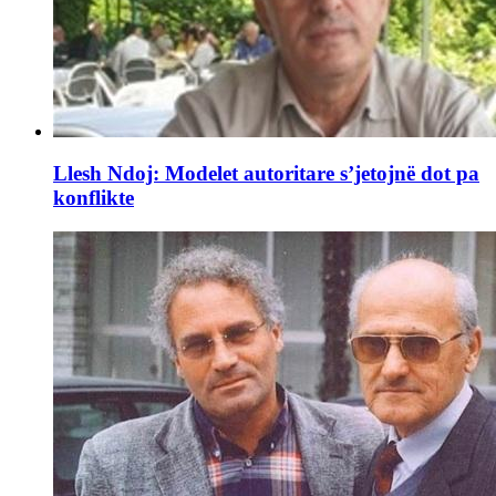
Llesh Ndoj: Modelet autoritare s’jetojnë dot pa
konflikte