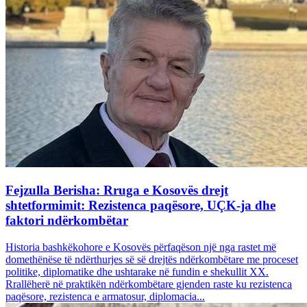
Fejzulla Berisha: Rruga e Kosovës drejt
shtetformimit: Rezistenca paqësore, UÇK-ja dhe
faktori ndërkombëtar
Historia bashkëkohore e Kosovës përfaqëson një nga rastet më
domethënëse të ndërthurjes së së drejtës ndërkombëtare me proceset
politike, diplomatike dhe ushtarake në fundin e shekullit XX.
Rrallëherë në praktikën ndërkombëtare gjenden raste ku rezistenca
paqësore, rezistenca e armatosur, diplomacia...