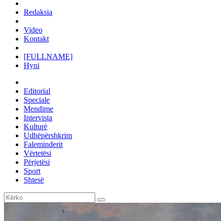
Redaksia
Video
Kontakt
[FULLNAME]
Hyni
Editorial
Speciale
Mendime
Intervista
Kulturë
Udhëpërshkrim
Faleminderit
Vërtetësi
Përjetësi
Sport
Shtesë