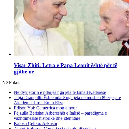
Visar Zhiti: Letra e Papa Leonit është për të
gjithë ne
Në Fokus
Në dyvjetorin e ndarjes nga jeta të Ismail Kadaresë
Jahja Drançolli: Është ndarë nga jeta në moshën 89-vjeçare
Akademik Prof. Emin Riza
Edison Ypi: Çemerrica mon amour
Fejzulla Berisha: Arbëreshët e Italisë – paradigma e
vazhdimësisë historike dhe identitare
Kalosh Çeliku: Askushi
Albert Habazaj: Çamëria si psikologji sociale