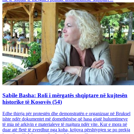
Sabile Basha: Roli i mërgatës shqiptare në kujtesën
historike të Kosovës (54)
Edhe thirrja për protestën dhe demonstratën e organizuar në Bruksel
ishte ndër dokumentet më domethënëse që hasa gjatë hulumtimeve
të mia në arkivin e materialeve të ruajtura ndër vite. Kur e mora në
duar atë fletë të zverdhur nga koha, krijova përshtypjen se po prekja