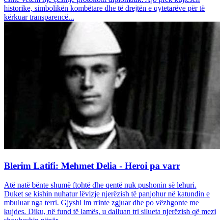
historike, simbolikën kombëtare dhe të drejtën e qytetarëve për të
kërkuar transparencë...
Blerim Latifi: Mehmet Delia - Heroi pa varr
Atë natë bënte shumë ftohtë dhe qentë nuk pushonin së lehuri.
Duket se kishin nuhatur lëvizje njerëzish të panjohur në katundin e
mbuluar nga terri. Gjyshi im rrinte zgjuar dhe po vëzhgonte me
kujdes. Diku, në fund të lamës, u dalluan tri silueta njerëzish që mezi