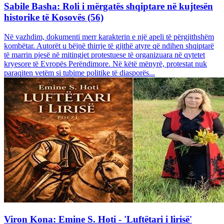
Sabile Basha: Roli i mërgatës shqiptare në kujtesën
historike të Kosovës (56)
Në vazhdim, dokumenti merr karakterin e një apeli të përgjithshëm
kombëtar. Autorët u bëjnë thirrje të gjithë atyre që ndihen shqiptarë
të marrin pjesë në mitingjet protestuese të organizuara në qytetet
kryesore të Evropës Perëndimore. Në këtë mënyrë, protestat nuk
paraqiten vetëm si tubime politike të diasporës...
Viron Kona: Emine S. Hoti - 'Luftëtari i lirisë'