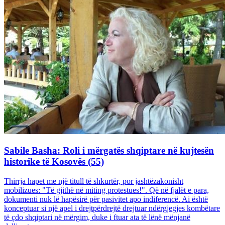
Sabile Basha: Roli i mërgatës shqiptare në kujtesën
historike të Kosovës (55)
Thirrja hapet me një titull të shkurtër, por jashtëzakonisht
mobilizues: "Të gjithë në miting protestues!". Që në fjalët e para,
dokumenti nuk lë hapësirë për pasivitet apo indiferencë. Ai është
konceptuar si një apel i drejtpërdrejtë drejtuar ndërgjegjes kombëtare
të çdo shqiptari në mërgim, duke i ftuar ata të lënë mënjanë