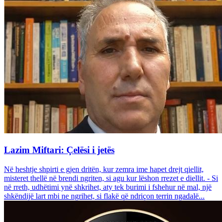
Lazim Miftari: Çelësi i jetës
Në heshtje shpirti e gjen dritën, kur zemra ime hapet drejt qiellit,
misteret thellë në brendi ngriten, si agu kur lëshon rrezet e diellit. - Si
në rreth, udhëtimi ynë shkrihet, aty tek burimi i fshehur në mal, një
shkëndijë lart mbi ne ngrihet, si flakë që ndriçon terrin ngadalë...