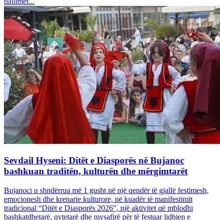
dallimet...
Sevdail Hyseni: Ditët e Diasporës në Bujanoc
bashkuan traditën, kulturën dhe mërgimtarët
Bujanoci u shndërrua më 1 gusht në një qendër të gjallë festimesh,
emocionesh dhe krenarie kulturore, në kuadër të manifestimit
tradicional “Ditët e Diasporës 2026”, një aktivitet që mblodhi
bashkatdhetarë, qytetarë dhe mysafirë për të festuar lidhjen e