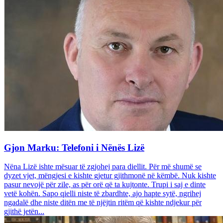
Gjon Marku: Telefoni i Nënës Lizë
Nëna Lizë ishte mësuar të zgjohej para diellit. Për më shumë se
dyzet vjet, mëngjesi e kishte gjetur gjithmonë në këmbë. Nuk kishte
pasur nevojë për zile, as për orë që ta kujtonte. Trupi i saj e dinte
vetë kohën. Sapo qielli niste të zbardhte, ajo hapte sytë, ngrihej
ngadalë dhe niste ditën me të njëjtin ritëm që kishte ndjekur për
gjithë jetën...