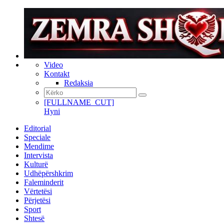
Video
Kontakt
Redaksia
[FULLNAME_CUT]
Hyni
Editorial
Speciale
Mendime
Intervista
Kulturë
Udhëpërshkrim
Faleminderit
Vërtetësi
Përjetësi
Sport
Shtesë