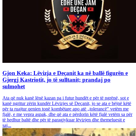
Gjon Keka: Lëvizja e Deçanit ka në ballë figurën e
Gjergj Kastriotit, jo të sulltanit; prandaj po
sulmohet
Ata që nuk kanë lënë kazan pa i futur hundët e për të ngrënë, sot e
kanë ngritur zërin kundër Lëvizjes së Deçanit, jo se ata e bëjnë këtë
për ta ruajtur qenien tonë kombëtare apo atë „tolerancë" vetëm me
fjalë, e me vepra aspak, dhe që ata e përdorin këtë fjalë vetëm sa për
të hedhur baltë dhe për të paragjykuar lëvizjen dhe themeluesit e
saj...