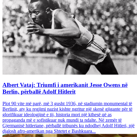
Albert Vataj: Triumfi i amerikanit Jesse Owens në
Berlin, përballë Adolf Hitlerit
Plot 90 vite më parë, më 3 gusht 1936, në stadiumin monumental të
Berlinit, aty ku regjimi nazist kishte ngritur një skenë gjigante për të
glorifikuar ideologjinë e tij, historia mori një kthesë që as
propaganda më e sofistikuar nuk mundi ta ndalte. Në zemër të
Gjermanisë hitleriane, përballë tribunës ku ndodhej Adolf Hitleri, një
djalosh afro-amerikan nga Shtetet e Bashkuara...