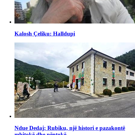
Kalosh Çeliku: Halldupi
Ndue Dedaj: Rubiku, një histori e pazakontë
mbitokë dhe nëntokë