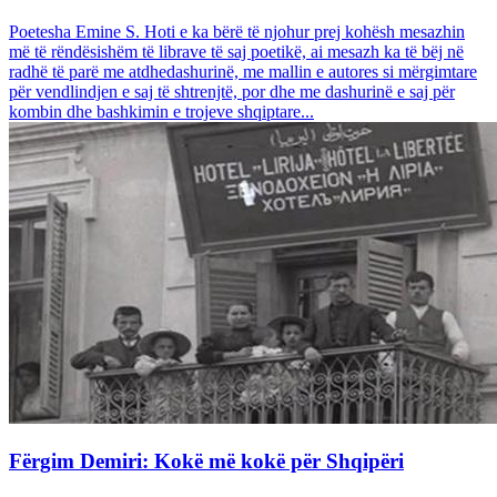
Poetesha Emine S. Hoti e ka bërë të njohur prej kohësh mesazhin
më të rëndësishëm të librave të saj poetikë, ai mesazh ka të bëj në
radhë të parë me atdhedashurinë, me mallin e autores si mërgimtare
për vendlindjen e saj të shtrenjtë, por dhe me dashurinë e saj për
kombin dhe bashkimin e trojeve shqiptare...
Fërgim Demiri: Kokë më kokë për Shqipëri