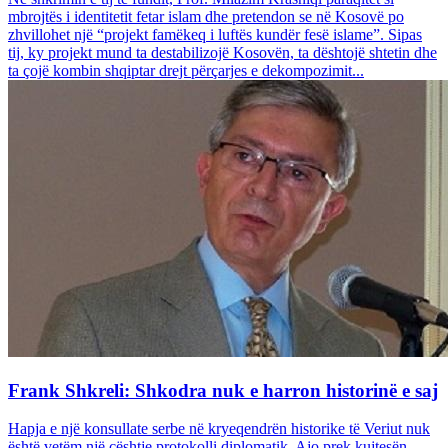
mbrojtës i identitetit fetar islam dhe pretendon se në Kosovë po
zhvillohet një “projekt famëkeq i luftës kundër fesë islame”. Sipas
tij, ky projekt mund ta destabilizojë Kosovën, ta dështojë shtetin dhe
ta çojë kombin shqiptar drejt përçarjes e dekompozimit...
Frank Shkreli: Shkodra nuk e harron historinë e saj
Hapja e një konsullate serbe në kryeqendrën historike të Veriut nuk
është vetëm një çështje protokolli diplomatik. Ajo prek kujtesën