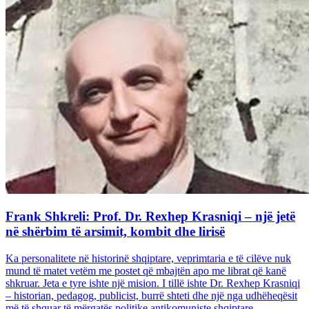
Frank Shkreli: Prof. Dr. Rexhep Krasniqi – një jetë
në shërbim të arsimit, kombit dhe lirisë
Ka personalitete në historinë shqiptare, veprimtaria e të cilëve nuk
mund të matet vetëm me postet që mbajtën apo me librat që kanë
shkruar. Jeta e tyre ishte një mision. I tillë ishte Dr. Rexhep Krasniqi
– historian, pedagog, publicist, burrë shteti dhe një nga udhëheqësit
më të shquar të mërgatës politike antikomuniste shqiptare...