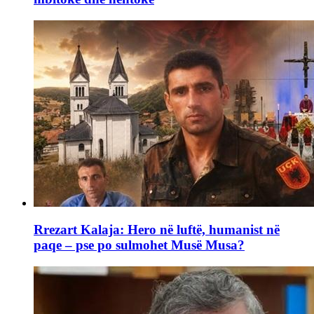
Rrezart Kalaja: Hero në luftë, humanist në
paqe – pse po sulmohet Musë Musa?