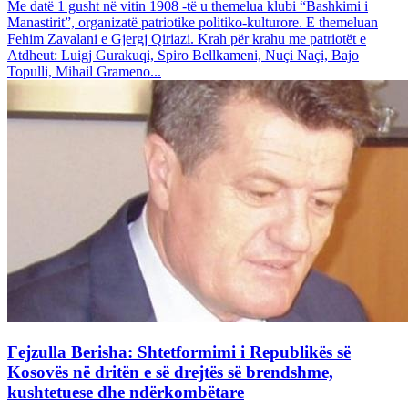
Me datë 1 gusht në vitin 1908 -të u themelua klubi “Bashkimi i
Manastirit”, organizatë patriotike politiko-kulturore. E themeluan
Fehim Zavalani e Gjergj Qiriazi. Krah për krahu me patriotët e
Atdheut: Luigj Gurakuqi, Spiro Bellkameni, Nuçi Naçi, Bajo
Topulli, Mihail Grameno...
Fejzulla Berisha: Shtetformimi i Republikës së
Kosovës në dritën e së drejtës së brendshme,
kushtetuese dhe ndërkombëtare