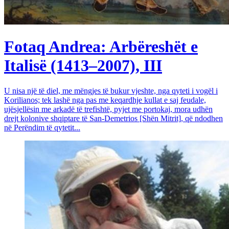
Fotaq Andrea: Arbëreshët e
Italisë (1413–2007), III
U nisa një të diel, me mëngjes të bukur vjeshte, nga qyteti i vogël i
Korilianos; tek lashë nga pas me keqardhje kullat e saj feudale,
ujësjellësin me arkadë të trefishtë, pyjet me portokaj, mora udhën
drejt kolonive shqiptare të San-Demetrios [Shën Mitrit], që ndodhen
në Perëndim të qytetit...