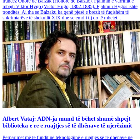
francez Onore dë Balzak (Honoré de Balzac). Fjalimin e varrimit e
mbajti Viktor Hygo (Victor Hugo, 1802-1885). Fjalimi i Hygos ishte
tronditës. Ai tha se Balzaku ka qenë pjesë e brezit të fuqishëm të
shkrimtarëve të shekullit XIX dhe se emri i tij do të mbetet...
Albert Vataj: ADN-ja mund të bëhet shumë shpejt
biblioteka e re e ruajtjes së të dhënave të njerëzimit
Përparimet më të fundit në teknologjinë e ruajtjes së të dhënave në