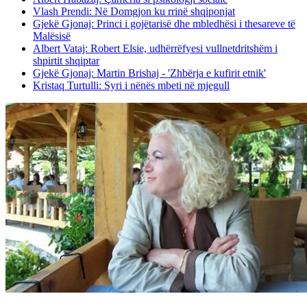
Vlash Prendi: Në Domgjon ku rrinë shqiponjat
Gjekë Gjonaj: Princi i gojëtarisë dhe mbledhësi i thesareve të
Malësisë
Albert Vataj: Robert Elsie, udhërrëfyesi vullnetdritshëm i
shpirtit shqiptar
Gjekë Gjonaj: Martin Brishaj - 'Zhbërja e kufirit etnik'
Kristaq Turtulli: Syri i nënës mbeti në mjegull