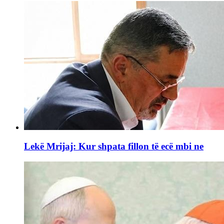
Lekë Mrijaj: Kur shpata fillon të ecë mbi ne