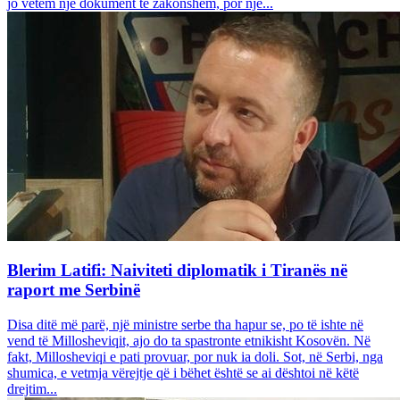
jo vetëm një dokument të zakonshëm, por një...
Blerim Latifi: Naiviteti diplomatik i Tiranës në
raport me Serbinë
Disa ditë më parë, një ministre serbe tha hapur se, po të ishte në
vend të Millosheviqit, ajo do ta spastronte etnikisht Kosovën. Në
fakt, Millosheviqi e pati provuar, por nuk ia doli. Sot, në Serbi, nga
shumica, e vetmja vërejtje që i bëhet është se ai dështoi në këtë
drejtim...