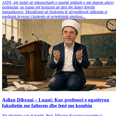
ADN, një fushë që shkencëtarët e quajnë gjithnjë e më shpesh arkivi
molekular, po hapin një horizont që deri dje dukej thjesht
fantashkencë. Mundësinë që biologjia të zëvendësojë silikonin si
mediumi kryesor i kujtesës së qytetërimit njerëzor...
Asllan Dibrani – Luani: Kur profesori e ngatërron
fakultetin me faltoren dhe fenë me kombin
Në shkrimin e tij të fundit, Prof. Milazim Krasniqi paraqitet si