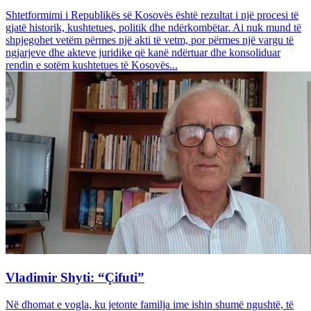
Shtetformimi i Republikës së Kosovës është rezultat i një procesi të
gjatë historik, kushtetues, politik dhe ndërkombëtar. Ai nuk mund të
shpjegohet vetëm përmes një akti të vetm, por përmes një vargu të
ngjarjeve dhe akteve juridike që kanë ndërtuar dhe konsoliduar
rendin e sotëm kushtetues të Kosovës...
Vladimir Shyti: “Çifuti”
Në dhomat e vogla, ku jetonte familja ime ishin shumë ngushtë, të