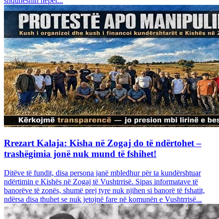
shquheshin nëpër...
Rrezart Kalaja: Kisha në Zogaj do të ndërtohet –
trashëgimia jonë nuk mund të fshihet!
Ditëve të fundit, disa persona janë mbledhur për ta kundërshtuar
ndërtimin e Kishës në Zogaj të Vushtrrisë. Sipas informatave të
banorëve të zonës, shumë prej tyre nuk njihen si banorë të fshatit,
ndërsa disa thuhet se nuk jetojnë fare në komunën e Vushtrrisë...