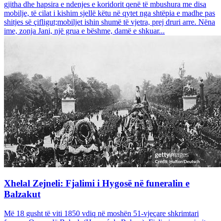
gjitha dhe hapsira e ndenjes e koridorit qenë të mbushura me disa
mobilje, të cilat i kishim sjellë këtu në qytet nga shtëpia e madhe pas
shitjes së çifligut;mobiljet ishin shumë të vjetra, prej druri arre. Nëna
ime, zonja Jani, një grua e bëshme, damë e shkuar...
Xhelal Zejneli: Fjalimi i Hygosë në funeralin e
Balzakut
Më 18 gusht të viti 1850 vdiq në moshën 51-vjeçare shkrimtari