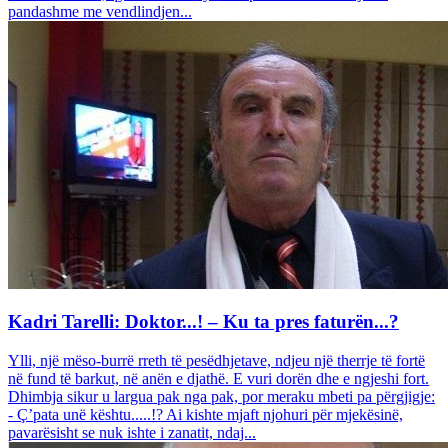
pandashme me vendlindjen...
Kadri Tarelli: Doktor...! – Ku ta pres faturën...?
Ylli, një mëso-burrë rreth të pesëdhjetave, ndjeu një therrje të fortë
në fund të barkut, në anën e djathë. E vuri dorën dhe e ngjeshi fort.
Dhimbja sikur u largua pak nga pak, por meraku mbeti pa përgjigje:
- Ç’pata unë kështu.....!? Ai kishte mjaft njohuri për mjekësinë,
pavarësisht se nuk ishte i zanatit, ndaj...