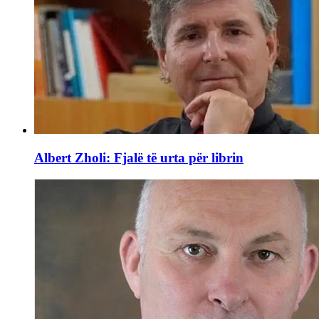
Albert Zholi: Fjalë të urta për librin