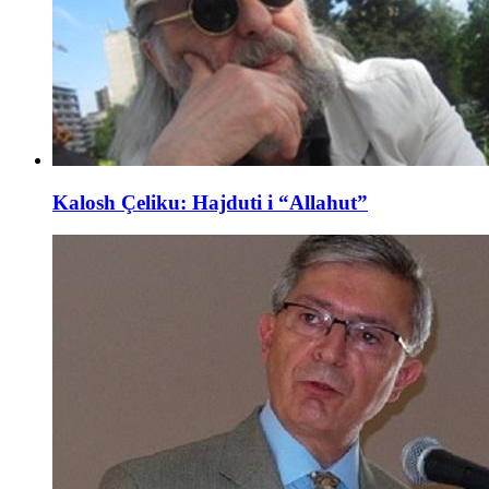
Kalosh Çeliku: Hajduti i “Allahut”