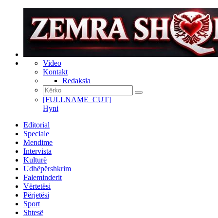
Video
Kontakt
Redaksia
[FULLNAME_CUT]
Hyni
Editorial
Speciale
Mendime
Intervista
Kulturë
Udhëpërshkrim
Faleminderit
Vërtetësi
Përjetësi
Sport
Shtesë