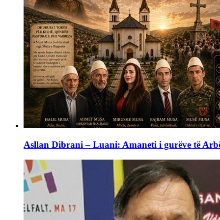
Asllan Dibrani – Luani: Amaneti i gurëve të Arbë