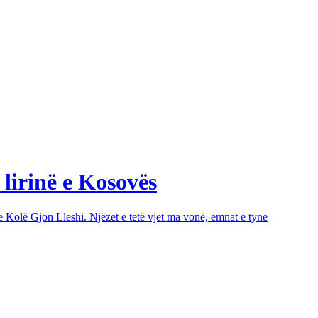
 lirinë e Kosovës
e Kolë Gjon Lleshi. Njëzet e tetë vjet ma vonë, emnat e tyne