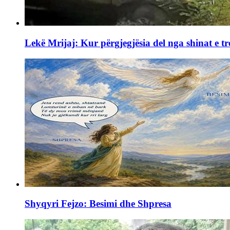
Lekë Mrijaj: Kur përgjegjësia del nga shinat e tr
Shyqyri Fejzo: Besimi dhe Shpresa