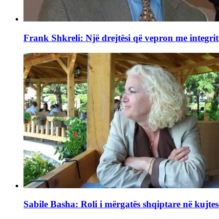
Frank Shkreli: Një drejtësi që vepron me integrit
Sabile Basha: Roli i mërgatës shqiptare në kujtes