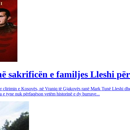
sakrificën e familjes Lleshi për
për çlirimin e Kosovës, në Vraniq të Gjakovës ranë Mark Tunë Lleshi dh
a e tyne nuk përfaqëson vetëm historinë e dy burrave...