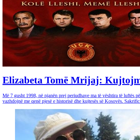
Elizabeta Tomë Mrijaj: Kujtojmë 
Më 7 gusht 1998, në njanën prej periudhave ma të vështira të luftës 
vazhdojnë me qenë pjesë e historisë dhe kujtesës së Kosovës. Sakrific