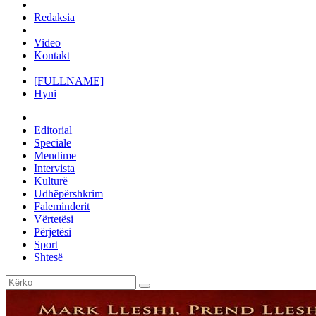
Redaksia
Video
Kontakt
[FULLNAME]
Hyni
Editorial
Speciale
Mendime
Intervista
Kulturë
Udhëpërshkrim
Faleminderit
Vërtetësi
Përjetësi
Sport
Shtesë