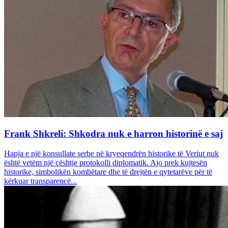
Frank Shkreli: Shkodra nuk e harron historinë e saj
Hapja e një konsullate serbe në kryeqendrën historike të Veriut nuk
është vetëm një çështje protokolli diplomatik. Ajo prek kujtesën
historike, simbolikën kombëtare dhe të drejtën e qytetarëve për të
kërkuar transparencë...