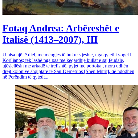
Fotaq Andrea: Arbëreshët e
Italisë (1413–2007), III
U nisa një të diel, me mëngjes të bukur vjeshte, nga qyteti i vogël i
Korilianos; tek lashë nga pas me keqardhje kullat e saj feudale,
ujësjellësin me arkadë të trefishtë, pyjet me portokaj, mora udhën
drejt kolonive shqiptare të San-Demetrios [Shën Mitrit], që ndodhen
në Perëndim të qytetit...