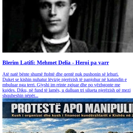
Blerim Latifi: Mehmet Delia - Heroi pa varr
Atë natë bënte shumë ftohtë dhe qentë nuk pushonin së lehuri.
Duket se kishin nuhatur lëvizje njerëzish të panjohur në katundin e
mbuluar nga terri. Gjyshi im rrinte zgjuar dhe po vëzhgonte me
kujdes. Diku, në fund të lamës, u dalluan tri silueta njerëzish që mezi
shquheshin nëpër...