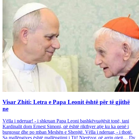
Visar Zhiti: Letra e Papa Leonit është për të gjithë
ne
Vëlla i nderuar! - i shkruan Papa Leoni bashkëvuajtësit tonë, tani
Kardinalit dom Ernest Simoni, që është rikthyer atje ku ka qenë i
burgosur dhe po mban Meshën e Shenjtë. Vëlla i nderuar, - i thotë.
Sa mallëngjyes është mallëngjimi i Tij! Njerëzor, që arrin qiejt… Dy