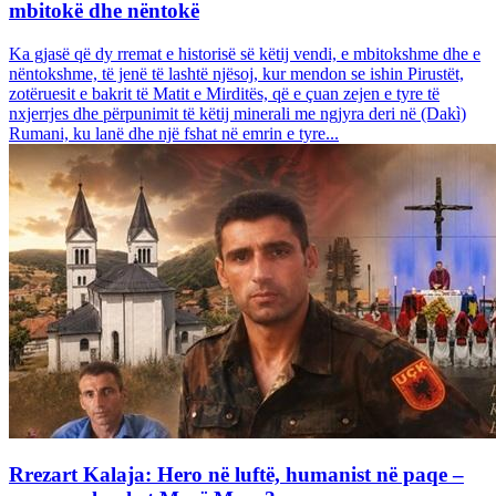
mbitokë dhe nëntokë
Ka gjasë që dy rremat e historisë së këtij vendi, e mbitokshme dhe e
nëntokshme, të jenë të lashtë njësoj, kur mendon se ishin Pirustët,
zotëruesit e bakrit të Matit e Mirditës, që e çuan zejen e tyre të
nxjerrjes dhe përpunimit të këtij minerali me ngjyra deri në (Dakì)
Rumani, ku lanë dhe një fshat në emrin e tyre...
Rrezart Kalaja: Hero në luftë, humanist në paqe –