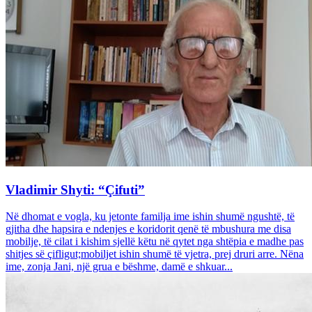
Vladimir Shyti: “Çifuti”
Në dhomat e vogla, ku jetonte familja ime ishin shumë ngushtë, të
gjitha dhe hapsira e ndenjes e koridorit qenë të mbushura me disa
mobilje, të cilat i kishim sjellë këtu në qytet nga shtëpia e madhe pas
shitjes së çifligut;mobiljet ishin shumë të vjetra, prej druri arre. Nëna
ime, zonja Jani, një grua e bëshme, damë e shkuar...