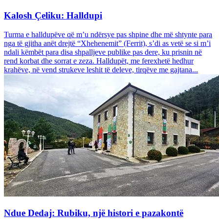
Kalosh Çeliku: Halldupi
Turma e halldupëve që m’u ndërsye pas shpine dhe më shtynte para
nga të gjitha anët drejtë “Xhehenemit” (Ferrit), s’di as vetë se si m’i
ndali këmbët para disa shpalljeve publike pas dere, ku prisnin në
rend korbat dhe sorrat e zeza. Halldupët, me ferexhetë hedhur
krahëve, në vend strukeve leshit të deleve, tirqëve me gajtana...
Ndue Dedaj: Rubiku, një histori e pazakontë