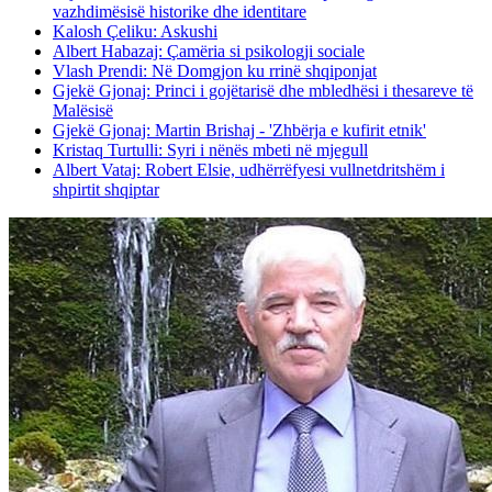
vazhdimësisë historike dhe identitare
Kalosh Çeliku: Askushi
Albert Habazaj: Çamëria si psikologji sociale
Vlash Prendi: Në Domgjon ku rrinë shqiponjat
Gjekë Gjonaj: Princi i gojëtarisë dhe mbledhësi i thesareve të
Malësisë
Gjekë Gjonaj: Martin Brishaj - 'Zhbërja e kufirit etnik'
Kristaq Turtulli: Syri i nënës mbeti në mjegull
Albert Vataj: Robert Elsie, udhërrëfyesi vullnetdritshëm i
shpirtit shqiptar