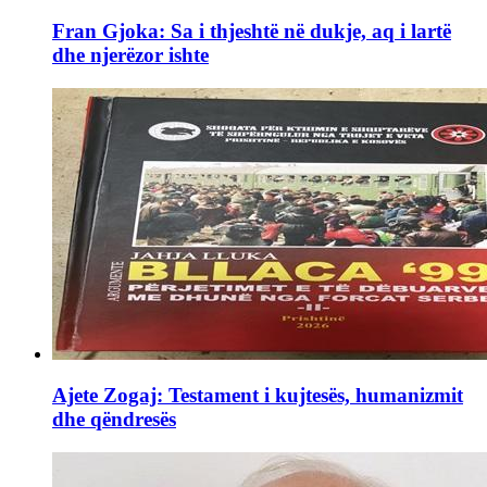
Fran Gjoka: Sa i thjeshtë në dukje, aq i lartë
dhe njerëzor ishte
Ajete Zogaj: Testament i kujtesës, humanizmit
dhe qëndresës