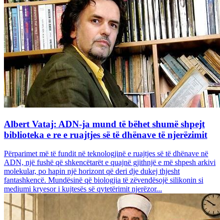
Albert Vataj: ADN-ja mund të bëhet shumë shpejt
biblioteka e re e ruajtjes së të dhënave të njerëzimit
Përparimet më të fundit në teknologjinë e ruajtjes së të dhënave në
ADN, një fushë që shkencëtarët e quajnë gjithnjë e më shpesh arkivi
molekular, po hapin një horizont që deri dje dukej thjesht
fantashkencë. Mundësinë që biologjia të zëvendësojë silikonin si
mediumi kryesor i kujtesës së qytetërimit njerëzor...