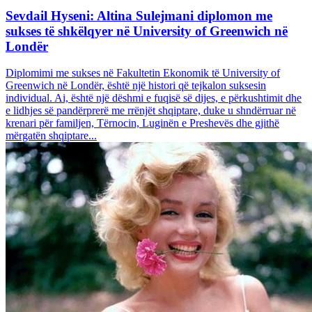
Sevdail Hyseni: Altina Sulejmani diplomon me
sukses të shkëlqyer në University of Greenwich në
Londër
Diplomimi me sukses në Fakultetin Ekonomik të University of
Greenwich në Londër, është një histori që tejkalon suksesin
individual. Ai, është një dëshmi e fuqisë së dijes, e përkushtimit dhe
e lidhjes së pandërprerë me rrënjët shqiptare, duke u shndërruar në
krenari për familjen, Tërnocin, Luginën e Preshevës dhe gjithë
mërgatën shqiptare...