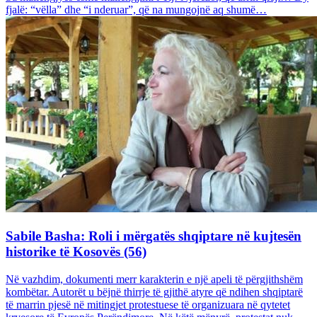
fjalë: “vëlla” dhe “i nderuar”, që na mungojnë aq shumë…
Sabile Basha: Roli i mërgatës shqiptare në kujtesën
historike të Kosovës (56)
Në vazhdim, dokumenti merr karakterin e një apeli të përgjithshëm
kombëtar. Autorët u bëjnë thirrje të gjithë atyre që ndihen shqiptarë
të marrin pjesë në mitingjet protestuese të organizuara në qytetet