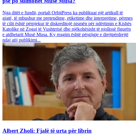
pse po sulmohet Musë Musa?
Nga ditët e fundit, portali OrbitPress ka publikuar një artikull të
gjatë, të mbushur me pretendime, etiketime dhe interpretime, përmes
të cilit është përpjekur të diskreditojë nismën për ndërtimin e Kishës
Katolike në Zogaj të Vushtrrisë dhe njëkohësisht të njollosë figurën
e atdhetarit Musë Musa. Ky reagim është përgjigje e drejtpërdrejtë
ndaj atij publikimi...
Albert Zholi: Fjalë të urta për librin