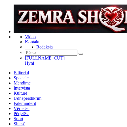
Video
Kontakt
Redaksia
[FULLNAME_CUT]
Hyni
Editorial
Speciale
Mendime
Intervista
Kulturë
Udhëpërshkrim
Faleminderit
Vërtetësi
Përjetësi
Sport
Shtesë