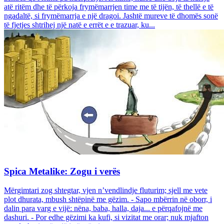
atë ritëm dhe të përkoja frymëmarrjen time me të tijën, të thellë e të
ngadaltë, si frymëmarrja e një dragoi. Jashtë mureve të dhomës sonë
të fjetjes shtrihej një natë e errët e e trazuar, ku...
Spica Metalike: Zogu i verës
Mërgimtari zog shtegtar, vjen n’vendlindje fluturim; sjell me vete
plot dhurata, mbush shtëpinë me gëzim. - Sapo mbërrin në oborr, i
dalin para varg e vijë: nëna, baba, halla, daja... e përqafojnë me
dashuri. - Por edhe gëzimi ka kufi, si vizitat me orar; nuk mjafton