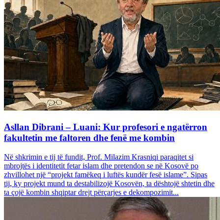
Asllan Dibrani – Luani: Kur profesori e ngatërron
fakultetin me faltoren dhe fenë me kombin
Në shkrimin e tij të fundit, Prof. Milazim Krasniqi paraqitet si
mbrojtës i identitetit fetar islam dhe pretendon se në Kosovë po
zhvillohet një “projekt famëkeq i luftës kundër fesë islame”. Sipas
tij, ky projekt mund ta destabilizojë Kosovën, ta dështojë shtetin dhe
ta çojë kombin shqiptar drejt përçarjes e dekompozimit...