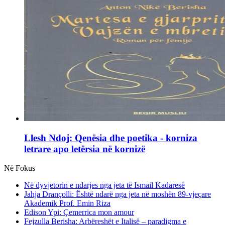
Llesh Ndoj: Qenësia dhe poetika - korniza
letrare apo letërsia në kornizë
Në Fokus
Në dyvjetorin e ndarjes nga jeta të Ismail Kadaresë
Jahja Drançolli: Është ndarë nga jeta në moshën 89-vjeçare
Akademik Prof. Emin Riza
Edison Ypi: Çemerrica mon amour
Fejzulla Berisha: Arbëreshët e Italisë – paradigma e