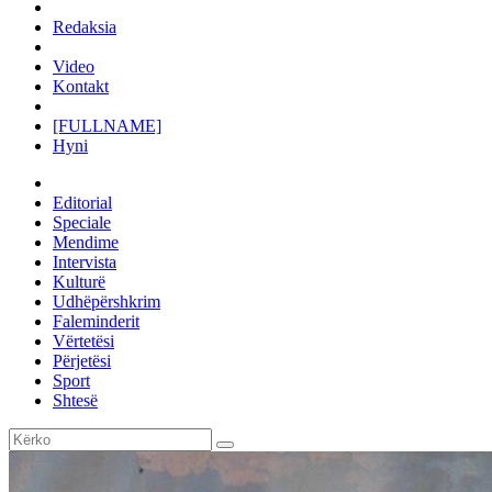
Redaksia
Video
Kontakt
[FULLNAME]
Hyni
Editorial
Speciale
Mendime
Intervista
Kulturë
Udhëpërshkrim
Faleminderit
Vërtetësi
Përjetësi
Sport
Shtesë