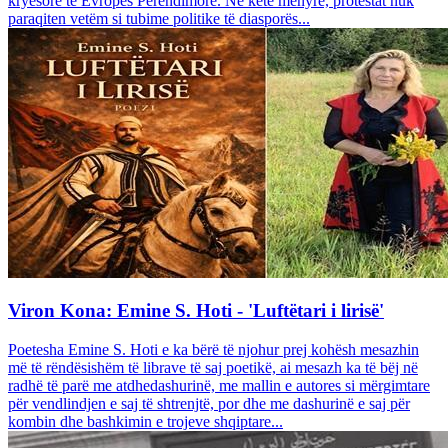
kryesore të Evropës Perëndimore. Në këtë mënyrë, protestat nuk
paraqiten vetëm si tubime politike të diasporës...
Viron Kona: Emine S. Hoti - 'Luftëtari i lirisë'
Poetesha Emine S. Hoti e ka bërë të njohur prej kohësh mesazhin
më të rëndësishëm të librave të saj poetikë, ai mesazh ka të bëj në
radhë të parë me atdhedashurinë, me mallin e autores si mërgimtare
për vendlindjen e saj të shtrenjtë, por dhe me dashurinë e saj për
kombin dhe bashkimin e trojeve shqiptare...