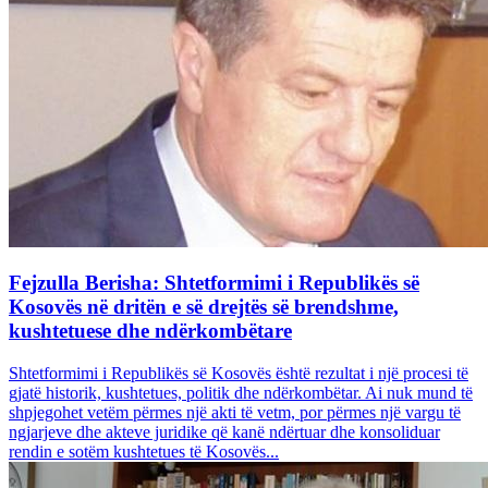
Fejzulla Berisha: Shtetformimi i Republikës së
Kosovës në dritën e së drejtës së brendshme,
kushtetuese dhe ndërkombëtare
Shtetformimi i Republikës së Kosovës është rezultat i një procesi të
gjatë historik, kushtetues, politik dhe ndërkombëtar. Ai nuk mund të
shpjegohet vetëm përmes një akti të vetm, por përmes një vargu të
ngjarjeve dhe akteve juridike që kanë ndërtuar dhe konsoliduar
rendin e sotëm kushtetues të Kosovës...