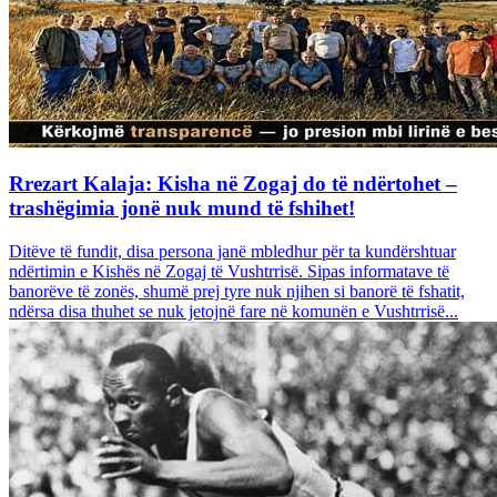
Rrezart Kalaja: Kisha në Zogaj do të ndërtohet –
trashëgimia jonë nuk mund të fshihet!
Ditëve të fundit, disa persona janë mbledhur për ta kundërshtuar
ndërtimin e Kishës në Zogaj të Vushtrrisë. Sipas informatave të
banorëve të zonës, shumë prej tyre nuk njihen si banorë të fshatit,
ndërsa disa thuhet se nuk jetojnë fare në komunën e Vushtrrisë...