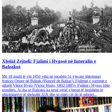
Xhelal Zejneli: Fjalimi i Hygosë në funeralin e
Balzakut
Më 18 gusht të viti 1850 vdiq në moshën 51-vjeçare shkrimtari
francez Onore dë Balzak (Honoré de Balzac). Fjalimin e varrimit e
mbajti Viktor Hygo (Victor Hugo, 1802-1885). Fjalimi i Hygos ishte
tronditës. Ai tha se Balzaku ka qenë pjesë e brezit të fuqishëm të
shkrimtarëve të shekullit XIX dhe se emri i tij do të mbetet...