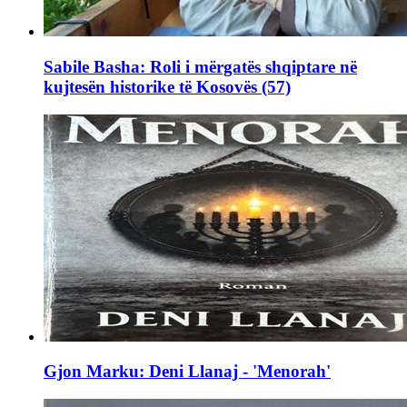
Sabile Basha: Roli i mërgatës shqiptare në
kujtesën historike të Kosovës (57)
Gjon Marku: Deni Llanaj - 'Menorah'