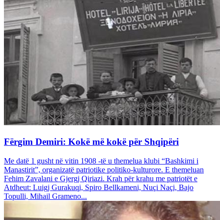
Fërgim Demiri: Kokë më kokë për Shqipëri
Me datë 1 gusht në vitin 1908 -të u themelua klubi “Bashkimi i
Manastirit”, organizatë patriotike politiko-kulturore. E themeluan
Fehim Zavalani e Gjergj Qiriazi. Krah për krahu me patriotët e
Atdheut: Luigj Gurakuqi, Spiro Bellkameni, Nuçi Naçi, Bajo
Topulli, Mihail Grameno...