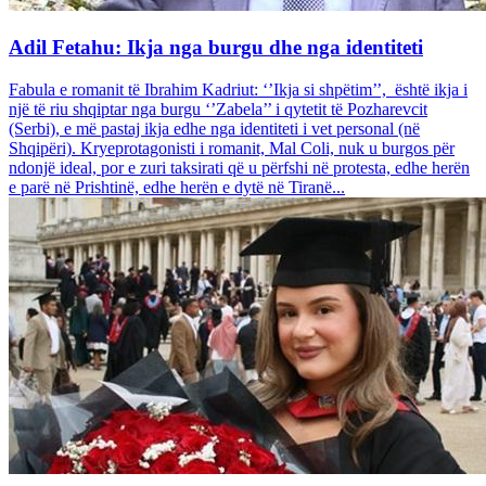
Adil Fetahu: Ikja nga burgu dhe nga identiteti
Fabula e romanit të Ibrahim Kadriut: ‘’Ikja si shpëtim’’, është ikja i
një të riu shqiptar nga burgu ‘’Zabela’’ i qytetit të Pozharevcit
(Serbi), e më pastaj ikja edhe nga identiteti i vet personal (në
Shqipëri). Kryeprotagonisti i romanit, Mal Coli, nuk u burgos për
ndonjë ideal, por e zuri taksirati që u përfshi në protesta, edhe herën
e parë në Prishtinë, edhe herën e dytë në Tiranë...