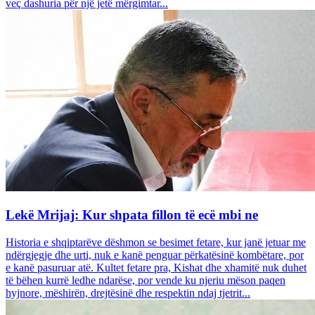
veç dashuria për një jetë mërgimtar...
Lekë Mrijaj: Kur shpata fillon të ecë mbi ne
Historia e shqiptarëve dëshmon se besimet fetare, kur janë jetuar me
ndërgjegje dhe urti, nuk e kanë penguar përkatësinë kombëtare, por
e kanë pasuruar atë. Kultet fetare pra, Kishat dhe xhamitë nuk duhet
të bëhen kurrë ledhe ndarëse, por vende ku njeriu mëson paqen
hyjnore, mëshirën, drejtësinë dhe respektin ndaj tjetrit...