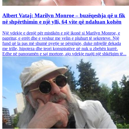
Albert Vataj: Marilyn Monroe – buzëqeshja që u fik
në shpërthimin e një ylli, 64 vite që ndaluan kohën
Një vdekje e denjë për mistikën e një ikonë si Marilyn Monroe, e
papritur, e errët dhe e veshur me velin e pluhurt të sekreteve. Një
fund që la pas më shumë pyetje se përgjigje, duke mbjellë dekada
me trille, hipoteza dhe teori konspirative që nuk u zbehën kurrë.
Edhe në panoramën e saj mortore, ajo vdekje ruajti një shkëlqim të...