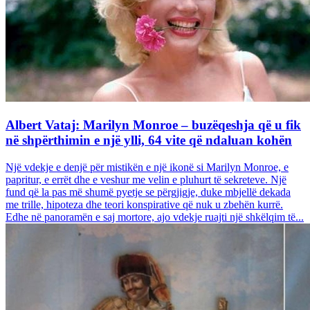
Albert Vataj: Marilyn Monroe – buzëqeshja që u fik
në shpërthimin e një ylli, 64 vite që ndaluan kohën
Një vdekje e denjë për mistikën e një ikonë si Marilyn Monroe, e
papritur, e errët dhe e veshur me velin e pluhurt të sekreteve. Një
fund që la pas më shumë pyetje se përgjigje, duke mbjellë dekada
me trille, hipoteza dhe teori konspirative që nuk u zbehën kurrë.
Edhe në panoramën e saj mortore, ajo vdekje ruajti një shkëlqim të...