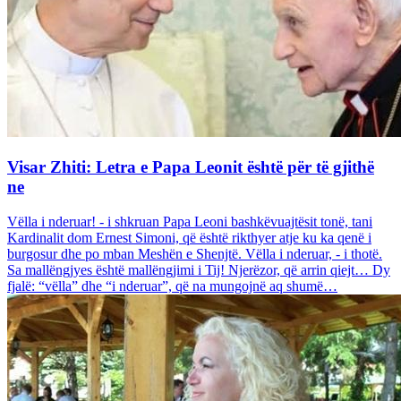
Visar Zhiti: Letra e Papa Leonit është për të gjithë
ne
Vëlla i nderuar! - i shkruan Papa Leoni bashkëvuajtësit tonë, tani
Kardinalit dom Ernest Simoni, që është rikthyer atje ku ka qenë i
burgosur dhe po mban Meshën e Shenjtë. Vëlla i nderuar, - i thotë.
Sa mallëngjyes është mallëngjimi i Tij! Njerëzor, që arrin qiejt… Dy
fjalë: “vëlla” dhe “i nderuar”, që na mungojnë aq shumë…