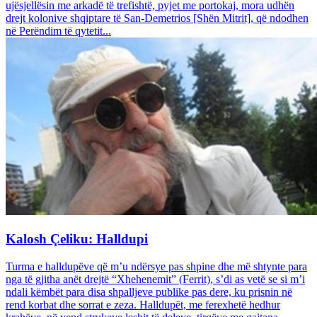
ujësjellësin me arkadë të trefishtë, pyjet me portokaj, mora udhën
drejt kolonive shqiptare të San-Demetrios [Shën Mitrit], që ndodhen
në Perëndim të qytetit...
Kalosh Çeliku: Halldupi
Turma e halldupëve që m’u ndërsye pas shpine dhe më shtynte para
nga të gjitha anët drejtë “Xhehenemit” (Ferrit), s’di as vetë se si m’i
ndali këmbët para disa shpalljeve publike pas dere, ku prisnin në
rend korbat dhe sorrat e zeza. Halldupët, me ferexhetë hedhur