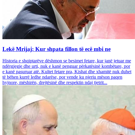
Lekë Mrijaj: Kur shpata fillon të ecë mbi ne
Historia e shqiptarëve dëshmon se besimet fetare, kur janë jetuar me
ndërgjegje dhe urti, nuk e kanë penguar përkatësinë kombëtare, por
e kanë pasuruar atë. Kultet fetare pra, Kishat dhe xhamitë nuk duhet
të bëhen kurrë ledhe ndarëse, por vende ku njeriu mëson paqen
hyjnore, mëshirën, drejtësinë dhe respektin ndaj tjetrit...