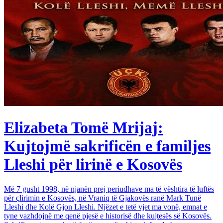
Elizabeta Tomë Mrijaj:
Kujtojmë sakrificën e familjes
Lleshi për lirinë e Kosovës
Më 7 gusht 1998, në njanën prej periudhave ma të vështira të luftës
për çlirimin e Kosovës, në Vraniq të Gjakovës ranë Mark Tunë
Lleshi dhe Kolë Gjon Lleshi. Njëzet e tetë vjet ma vonë, emnat e
tyne vazhdojnë me qenë pjesë e historisë dhe kujtesës së Kosovës.