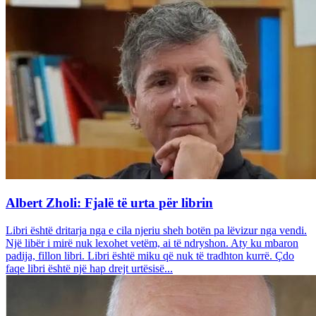
Albert Zholi: Fjalë të urta për librin
Libri është dritarja nga e cila njeriu sheh botën pa lëvizur nga vendi.
Një libër i mirë nuk lexohet vetëm, ai të ndryshon. Aty ku mbaron
padija, fillon libri. Libri është miku që nuk të tradhton kurrë. Çdo
faqe libri është një hap drejt urtësisë...