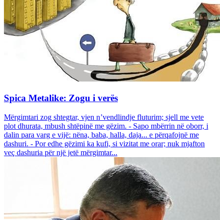
Spica Metalike: Zogu i verës
Mërgimtari zog shtegtar, vjen n’vendlindje fluturim; sjell me vete
plot dhurata, mbush shtëpinë me gëzim. - Sapo mbërrin në oborr, i
dalin para varg e vijë: nëna, baba, halla, daja... e përqafojnë me
dashuri. - Por edhe gëzimi ka kufi, si vizitat me orar; nuk mjafton
veç dashuria për një jetë mërgimtar...