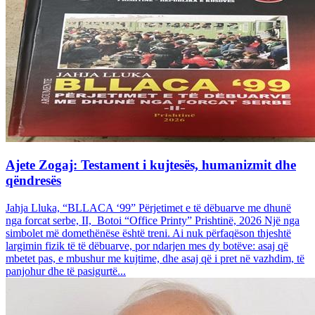
Ajete Zogaj: Testament i kujtesës, humanizmit dhe
qëndresës
Jahja Lluka, “BLLACA ‘99” Përjetimet e të dëbuarve me dhunë
nga forcat serbe, II, Botoi “Office Printy” Prishtinë, 2026 Një nga
simbolet më domethënëse është treni. Ai nuk përfaqëson thjeshtë
largimin fizik të të dëbuarve, por ndarjen mes dy botëve: asaj që
mbetet pas, e mbushur me kujtime, dhe asaj që i pret në vazhdim, të
panjohur dhe të pasigurtë...