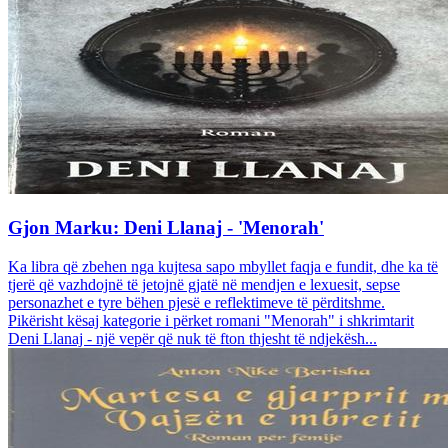
Gjon Marku: Deni Llanaj - 'Menorah'
Ka libra që zbehen nga kujtesa sapo mbyllet faqja e fundit, dhe ka të
tjerë që vazhdojnë të jetojnë gjatë në mendjen e lexuesit, sepse
personazhet e tyre bëhen pjesë e reflektimeve të përditshme.
Pikërisht kësaj kategorie i përket romani "Menorah" i shkrimtarit
Deni Llanaj - një vepër që nuk të fton thjesht të ndjekësh...