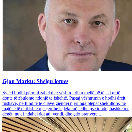
Gjon Marku: Shelgu lotues
Sytë i hodhi përmbi zabel dhe vështroi diku thellë në të, sikur të
donte të zbulonte ndonjë të fshehtë. Pastaj vështrimin e hodhi drejt
fushave, në fund të të cilave gjendej njëri nga plepat shekullorë, në
majë të të cilit ishte një çerdhe lejleku që, edhe pse tundej bashkë me
degët, nuk i ndahej dot atij vendi, dhe çdo pranverë...