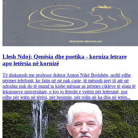
Llesh Ndoj: Qenësia dhe poetika - korniza letrare
apo letërsia në kornizë
Të diskutosh me profesor doktor Anton Nikë Berishën, qoftë edhe
përmes telefonit, ke fatin që në pak çaste, të mësosh prej tij atë që
ndoshta nuk do të mund ta kishe mësuar as përmes cikleve të gjata të
leksioneve universitare, e kjo jo thjesht e vetëm për letërsinë, por
edhe për jetën në tërësi, për besimin, për rolin që ka dija në jetën...