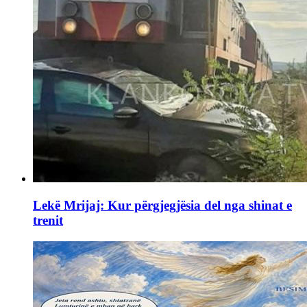
Lekë Mrijaj: Kur përgjegjësia del nga shinat e
trenit