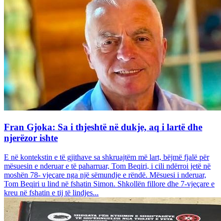
Fran Gjoka: Sa i thjeshtë në dukje, aq i lartë dhe
njerëzor ishte
E në kontekstin e të gjithave sa shkruajtëm më lart, bëjmë fjalë për
mësuesin e nderuar e të paharruar, Tom Beqiri, i cili ndërroi jetë në
moshën 78- vjeçare nga një sëmundje e rëndë. Mësuesi i nderuar,
Tom Beqiri u lind në fshatin Simon. Shkollën fillore dhe 7-vjeçare e
kreu në fshatin e tij të lindjes...