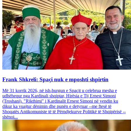
Frank Shkreli: Spaçi nuk e mposhti shpirtin
Më 31 korrik 2026, në ish-burgun e Spaçit u celebrua mesha e
udhëhequr nga Kardinali shqiptar, Hirësia e Tij Ernest Simoni
(Troshani). "Rikthimi" i Kardinalit Ernest Simoni në vendin ku
dikur ka vuajtur dënimin dhe punën e detyruar --me ftesë të
Shoqatës Antikomuniste të të Përndjekurve Politikë të Shqipërisë --
shënoi...