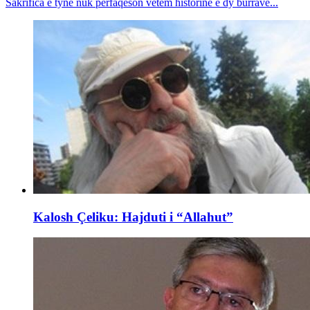
Sakrifica e tyne nuk përfaqëson vetëm historinë e dy burrave...
Kalosh Çeliku: Hajduti i “Allahut”