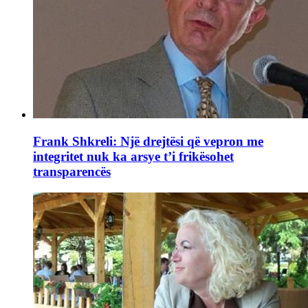
Frank Shkreli: Një drejtësi që vepron me
integritet nuk ka arsye t’i frikësohet
transparencës