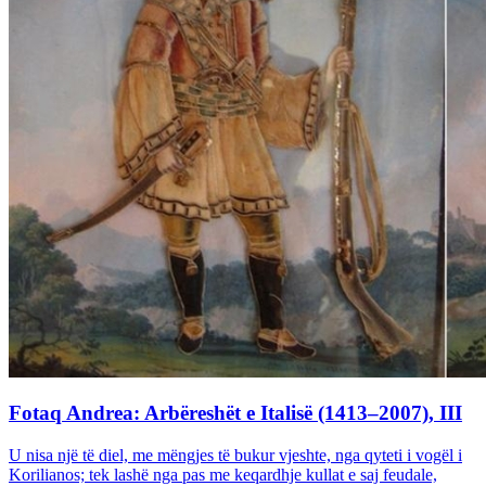
Fotaq Andrea: Arbëreshët e Italisë (1413–2007), III
U nisa një të diel, me mëngjes të bukur vjeshte, nga qyteti i vogël i
Korilianos; tek lashë nga pas me keqardhje kullat e saj feudale,