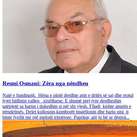
Resmi Osmani: Zëra nga nëndheu
Natë e fundmajit. Hëna e plotë derdhte arin e dritës së saj dhe rrotul
lyjet hidhnin vallen xixëlluese. E shumë prej tyre derdheshin
tatëpjetë sa bariut i dukedhin si një shi yjesh. Flladi kishte amzën e
trëndelinës. Delet kullosnin,kumborët tingëllonin dhe bariu nisi ti
binte fyellit me një melodi trimërore. Papritur, atij ju bë se dëgjoi...