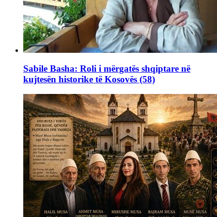
Sabile Basha: Roli i mërgatës shqiptare në
kujtesën historike të Kosovës (58)