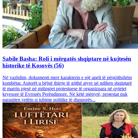
Sabile Basha: Roli i mërgatës shqiptare në kujtesën
historike të Kosovës (56)
Në vazhdim, dokumenti merr karakterin e një apeli të përgjithshëm
kombëtar. Autorët u bëjnë thirrje të gjithë atyre që ndihen shqiptarë
të marrin pjesë në mitingjet protestuese të organizuara në qytetet
kryesore të Evropës Perëndimore. Në këtë mënyrë, protestat nuk
paraqiten vetëm si tubime politike të diasporës...