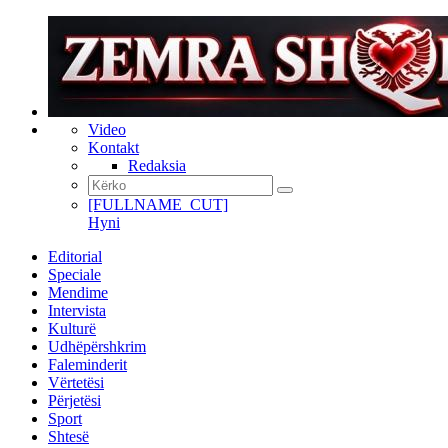
Video
Kontakt
Redaksia
[FULLNAME_CUT]
Hyni
Editorial
Speciale
Mendime
Intervista
Kulturë
Udhëpërshkrim
Faleminderit
Vërtetësi
Përjetësi
Sport
Shtesë