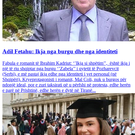
Adil Fetahu: Ikja nga burgu dhe nga identiteti
Fabula e romanit të Ibrahim Kadriut: ‘’Ikja si shpëtim’’, është ikja i
një të riu shqiptar nga burgu ‘’Zabela’’ i qytetit të Pozharevcit
(Serbi), e më pastaj ikja edhe nga identiteti i vet personal (në
Shqipëri). Kryeprotagonisti i romanit, Mal Coli, nuk u burgos për
ndonjë ideal, por e zuri taksirati që u përfshi në protesta, edhe herën
e parë në Prishtinë, edhe herën e dytë në Tiranë...