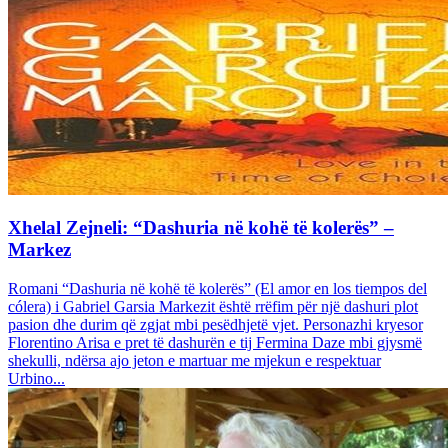
Xhelal Zejneli: “Dashuria në kohë të kolerës” –
Markez
Romani “Dashuria në kohë të kolerës” (El amor en los tiempos del
cólera) i Gabriel Garsia Markezit është rrëfim për një dashuri plot
pasion dhe durim që zgjat mbi pesëdhjetë vjet. Personazhi kryesor
Florentino Arisa e pret të dashurën e tij Fermina Daze mbi gjysmë
shekulli, ndërsa ajo jeton e martuar me mjekun e respektuar
Urbino...