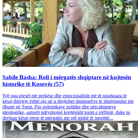
Sabile Basha: Roli i mërgatës shqiptare në kujtesën
historike të Kosovës (57)
Një nga pjesët më prekëse dhe emocionalisht më të ngarkuara të
kësaj thirrjeje është ajo që u drejtohet shqiptarëve të shpërngulur me
dhunë në Turqi. Pas polemikave politike dhe përcaktimeve
ideologjike, autorët ndryshojnë krejtësisht tonin e rrëfimit, duke iu
drejtuar kësaj pjese të mërgatës me një gjuhë të ngrohtë...