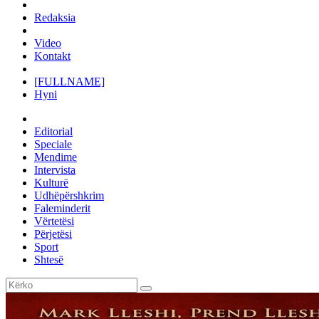
Redaksia
Video
Kontakt
[FULLNAME]
Hyni
Editorial
Speciale
Mendime
Intervista
Kulturë
Udhëpërshkrim
Faleminderit
Vërtetësi
Përjetësi
Sport
Shtesë