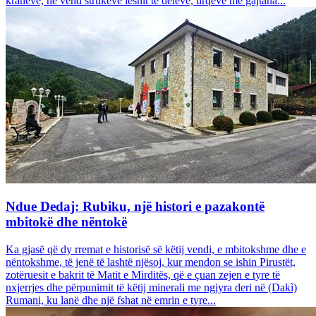
krahëve, në vend strukeve leshit të deleve, tirqëve me gajtana...
Ndue Dedaj: Rubiku, një histori e pazakontë
mbitokë dhe nëntokë
Ka gjasë që dy rremat e historisë së këtij vendi, e mbitokshme dhe e
nëntokshme, të jenë të lashtë njësoj, kur mendon se ishin Pirustët,
zotëruesit e bakrit të Matit e Mirditës, që e çuan zejen e tyre të
nxjerrjes dhe përpunimit të këtij minerali me ngjyra deri në (Dakì)
Rumani, ku lanë dhe një fshat në emrin e tyre...