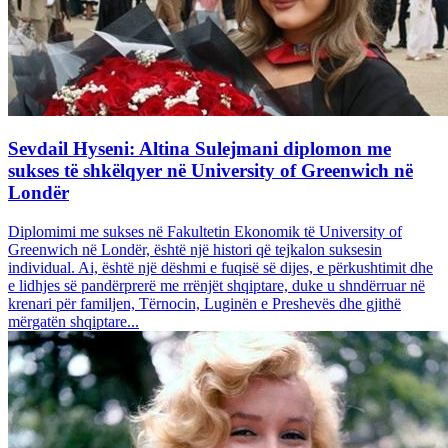
Sevdail Hyseni: Altina Sulejmani diplomon me
sukses të shkëlqyer në University of Greenwich në
Londër
Diplomimi me sukses në Fakultetin Ekonomik të University of
Greenwich në Londër, është një histori që tejkalon suksesin
individual. Ai, është një dëshmi e fuqisë së dijes, e përkushtimit dhe
e lidhjes së pandërprerë me rrënjët shqiptare, duke u shndërruar në
krenari për familjen, Tërnocin, Luginën e Preshevës dhe gjithë
mërgatën shqiptare...