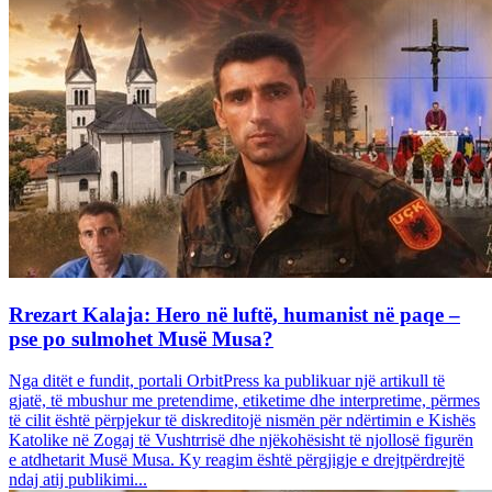
Rrezart Kalaja: Hero në luftë, humanist në paqe –
pse po sulmohet Musë Musa?
Nga ditët e fundit, portali OrbitPress ka publikuar një artikull të
gjatë, të mbushur me pretendime, etiketime dhe interpretime, përmes
të cilit është përpjekur të diskreditojë nismën për ndërtimin e Kishës
Katolike në Zogaj të Vushtrrisë dhe njëkohësisht të njollosë figurën
e atdhetarit Musë Musa. Ky reagim është përgjigje e drejtpërdrejtë
ndaj atij publikimi...