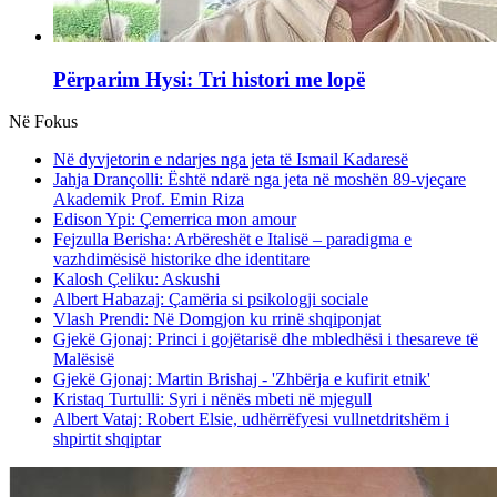
Përparim Hysi: Tri histori me lopë
Në Fokus
Në dyvjetorin e ndarjes nga jeta të Ismail Kadaresë
Jahja Drançolli: Është ndarë nga jeta në moshën 89-vjeçare
Akademik Prof. Emin Riza
Edison Ypi: Çemerrica mon amour
Fejzulla Berisha: Arbëreshët e Italisë – paradigma e
vazhdimësisë historike dhe identitare
Kalosh Çeliku: Askushi
Albert Habazaj: Çamëria si psikologji sociale
Vlash Prendi: Në Domgjon ku rrinë shqiponjat
Gjekë Gjonaj: Princi i gojëtarisë dhe mbledhësi i thesareve të
Malësisë
Gjekë Gjonaj: Martin Brishaj - 'Zhbërja e kufirit etnik'
Kristaq Turtulli: Syri i nënës mbeti në mjegull
Albert Vataj: Robert Elsie, udhërrëfyesi vullnetdritshëm i
shpirtit shqiptar