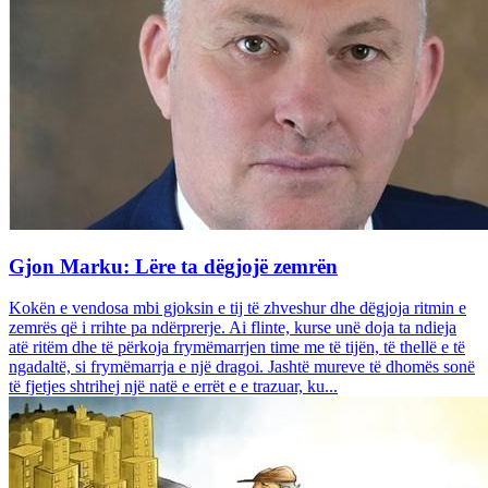
Gjon Marku: Lëre ta dëgjojë zemrën
Kokën e vendosa mbi gjoksin e tij të zhveshur dhe dëgjoja ritmin e
zemrës që i rrihte pa ndërprerje. Ai flinte, kurse unë doja ta ndieja
atë ritëm dhe të përkoja frymëmarrjen time me të tijën, të thellë e të
ngadaltë, si frymëmarrja e një dragoi. Jashtë mureve të dhomës sonë
të fjetjes shtrihej një natë e errët e e trazuar, ku...