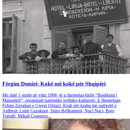
Fërgim Demiri: Kokë më kokë për Shqipëri
Me datë 1 gusht në vitin 1908 -të u themelua klubi “Bashkimi i
Manastirit”, organizatë patriotike politiko-kulturore. E themeluan
Fehim Zavalani e Gjergj Qiriazi. Krah për krahu me patriotët e
Atdheut: Luigj Gurakuqi, Spiro Bellkameni, Nuçi Naçi, Bajo
Topulli, Mihail Grameno...