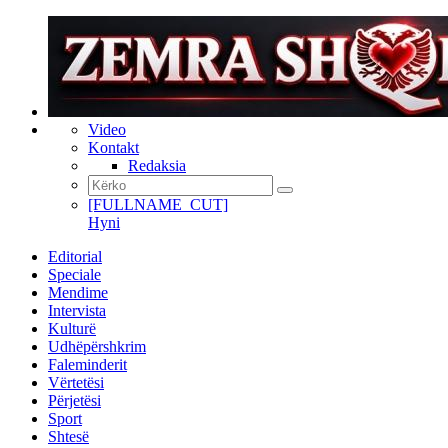
Video
Kontakt
Redaksia
[FULLNAME_CUT]
Hyni
Editorial
Speciale
Mendime
Intervista
Kulturë
Udhëpërshkrim
Faleminderit
Vërtetësi
Përjetësi
Sport
Shtesë