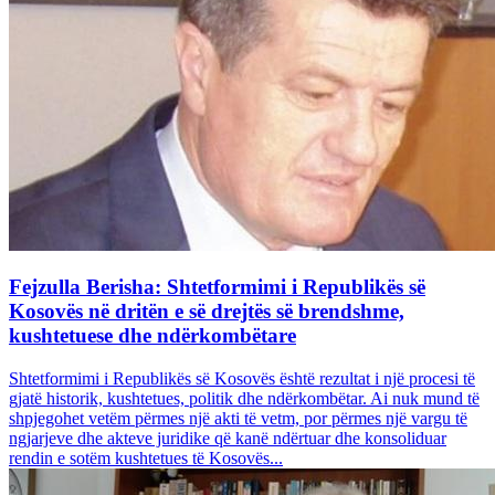
Fejzulla Berisha: Shtetformimi i Republikës së
Kosovës në dritën e së drejtës së brendshme,
kushtetuese dhe ndërkombëtare
Shtetformimi i Republikës së Kosovës është rezultat i një procesi të
gjatë historik, kushtetues, politik dhe ndërkombëtar. Ai nuk mund të
shpjegohet vetëm përmes një akti të vetm, por përmes një vargu të
ngjarjeve dhe akteve juridike që kanë ndërtuar dhe konsoliduar
rendin e sotëm kushtetues të Kosovës...