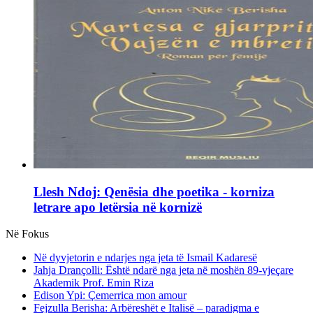
Llesh Ndoj: Qenësia dhe poetika - korniza
letrare apo letërsia në kornizë
Në Fokus
Në dyvjetorin e ndarjes nga jeta të Ismail Kadaresë
Jahja Drançolli: Është ndarë nga jeta në moshën 89-vjeçare
Akademik Prof. Emin Riza
Edison Ypi: Çemerrica mon amour
Fejzulla Berisha: Arbëreshët e Italisë – paradigma e