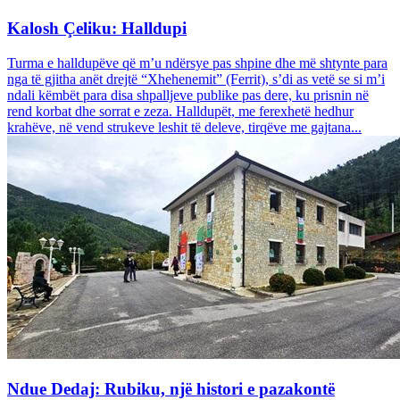
Kalosh Çeliku: Halldupi
Turma e halldupëve që m’u ndërsye pas shpine dhe më shtynte para
nga të gjitha anët drejtë “Xhehenemit” (Ferrit), s’di as vetë se si m’i
ndali këmbët para disa shpalljeve publike pas dere, ku prisnin në
rend korbat dhe sorrat e zeza. Halldupët, me ferexhetë hedhur
krahëve, në vend strukeve leshit të deleve, tirqëve me gajtana...
Ndue Dedaj: Rubiku, një histori e pazakontë