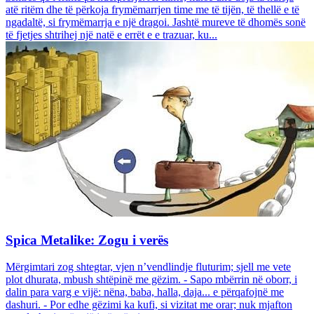
atë ritëm dhe të përkoja frymëmarrjen time me të tijën, të thellë e të
ngadaltë, si frymëmarrja e një dragoi. Jashtë mureve të dhomës sonë
të fjetjes shtrihej një natë e errët e e trazuar, ku...
Spica Metalike: Zogu i verës
Mërgimtari zog shtegtar, vjen n’vendlindje fluturim; sjell me vete
plot dhurata, mbush shtëpinë me gëzim. - Sapo mbërrin në oborr, i
dalin para varg e vijë: nëna, baba, halla, daja... e përqafojnë me
dashuri. - Por edhe gëzimi ka kufi, si vizitat me orar; nuk mjafton