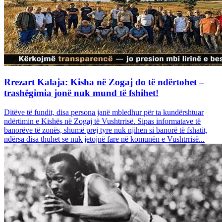
Rrezart Kalaja: Kisha në Zogaj do të ndërtohet –
trashëgimia jonë nuk mund të fshihet!
Ditëve të fundit, disa persona janë mbledhur për ta kundërshtuar
ndërtimin e Kishës në Zogaj të Vushtrrisë. Sipas informatave të
banorëve të zonës, shumë prej tyre nuk njihen si banorë të fshatit,
ndërsa disa thuhet se nuk jetojnë fare në komunën e Vushtrrisë...