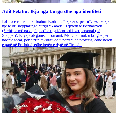
Adil Fetahu: Ikja nga burgu dhe nga identiteti
Fabula e romanit të Ibrahim Kadriut: ‘’Ikja si shpëtim’’, është ikja i
një të riu shqiptar nga burgu ‘’Zabela’’ i qytetit të Pozharevcit
(Serbi), e më pastaj ikja edhe nga identiteti i vet personal (në
Shqipëri). Kryeprotagonisti i romanit, Mal Coli, nuk u burgos për
ndonjë ideal, por e zuri taksirati që u përfshi në protesta, edhe herën
e parë në Prishtinë, edhe herën e dytë në Tiranë...