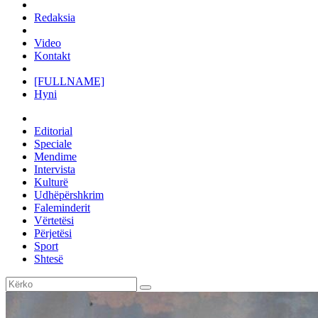
Redaksia
Video
Kontakt
[FULLNAME]
Hyni
Editorial
Speciale
Mendime
Intervista
Kulturë
Udhëpërshkrim
Faleminderit
Vërtetësi
Përjetësi
Sport
Shtesë