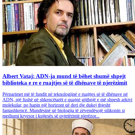
Albert Vataj: ADN-ja mund të bëhet shumë shpejt
biblioteka e re e ruajtjes së të dhënave të njerëzimit
Përparimet më të fundit në teknologjinë e ruajtjes së të dhënave në
ADN, një fushë që shkencëtarët e quajnë gjithnjë e më shpesh arkivi
molekular, po hapin një horizont që deri dje dukej thjesht
fantashkencë. Mundësinë që biologjia të zëvendësojë silikonin si
mediumi kryesor i kujtesës së qytetërimit njerëzor...