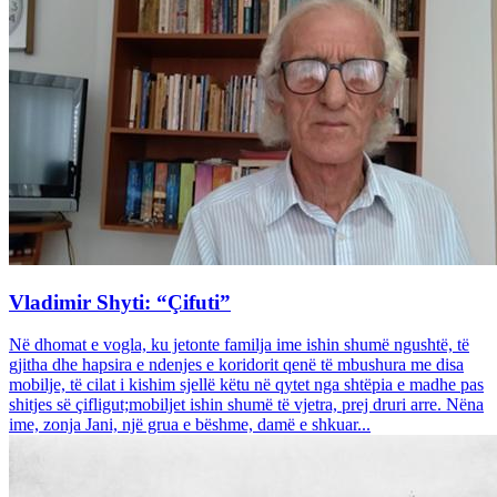
Vladimir Shyti: “Çifuti”
Në dhomat e vogla, ku jetonte familja ime ishin shumë ngushtë, të
gjitha dhe hapsira e ndenjes e koridorit qenë të mbushura me disa
mobilje, të cilat i kishim sjellë këtu në qytet nga shtëpia e madhe pas
shitjes së çifligut;mobiljet ishin shumë të vjetra, prej druri arre. Nëna
ime, zonja Jani, një grua e bëshme, damë e shkuar...