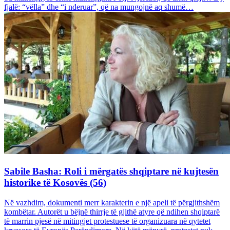
fjalë: “vëlla” dhe “i nderuar”, që na mungojnë aq shumë…
Sabile Basha: Roli i mërgatës shqiptare në kujtesën
historike të Kosovës (56)
Në vazhdim, dokumenti merr karakterin e një apeli të përgjithshëm
kombëtar. Autorët u bëjnë thirrje të gjithë atyre që ndihen shqiptarë
të marrin pjesë në mitingjet protestuese të organizuara në qytetet