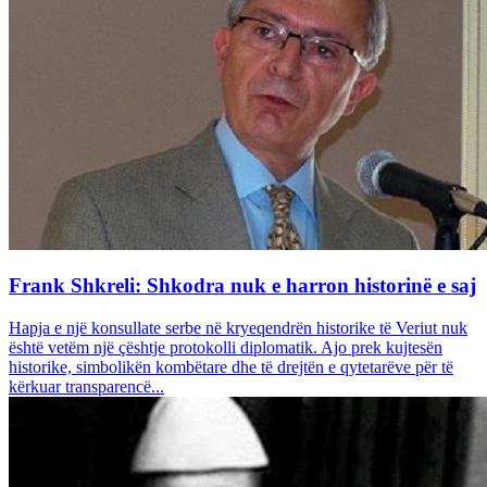
Frank Shkreli: Shkodra nuk e harron historinë e saj
Hapja e një konsullate serbe në kryeqendrën historike të Veriut nuk
është vetëm një çështje protokolli diplomatik. Ajo prek kujtesën
historike, simbolikën kombëtare dhe të drejtën e qytetarëve për të
kërkuar transparencë...