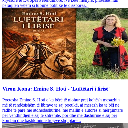
kryesore të Evropës Perëndimore. Në këtë mënyrë, protestat nuk
paraqiten vetëm si tubime politike të diasporës...
Viron Kona: Emine S. Hoti - 'Luftëtari i lirisë'
Poetesha Emine S. Hoti e ka bërë të njohur prej kohësh mesazhin
më të rëndësishëm të librave të saj poetikë, ai mesazh ka të bëj në
radhë të parë me atdhedashurinë, me mallin e autores si mërgimtare
për vendlindjen e saj të shtrenjtë, por dhe me dashurinë e saj për
kombin dhe bashkimin e trojeve shqiptare...