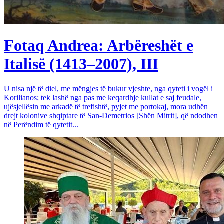
Fotaq Andrea: Arbëreshët e
Italisë (1413–2007), III
U nisa një të diel, me mëngjes të bukur vjeshte, nga qyteti i vogël i
Korilianos; tek lashë nga pas me keqardhje kullat e saj feudale,
ujësjellësin me arkadë të trefishtë, pyjet me portokaj, mora udhën
drejt kolonive shqiptare të San-Demetrios [Shën Mitrit], që ndodhen
në Perëndim të qytetit...