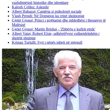
vazhdimësisë historike dhe identitare
Kalosh Çeliku: Askushi
Albert Habazaj: Çamëria si psikologji sociale
Vlash Prendi: Në Domgjon ku rrinë shqiponjat
Gjekë Gjonaj: Princi i gojëtarisë dhe mbledhësi i thesareve të
Malësisë
Gjekë Gjonaj: Martin Brishaj - 'Zhbërja e kufirit etnik'
Albert Vataj: Robert Elsie, udhërrëfyesi vullnetdritshëm i
shpirtit shqiptar
Kristaq Turtulli: Syri i nënës mbeti në mjegull