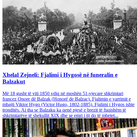
Xhelal Zejneli: Fjalimi i Hygosë në funeralin e
Balzakut
Më 18 gusht të viti 1850 vdiq në moshën 51-vjeçare shkrimtari
francez Onore dë Balzak (Honoré de Balzac). Fjalimin e varrimit e
mbajti Viktor Hygo (Victor Hugo, 1802-1885). Fjalimi i Hygos ishte
tronditës. Ai tha se Balzaku ka qenë pjesë e brezit të fuqishëm të
shkrimtarëve të shekullit XIX dhe se emri i tij do të mbetet...