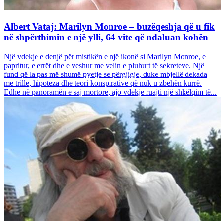
Albert Vataj: Marilyn Monroe – buzëqeshja që u fik
në shpërthimin e një ylli, 64 vite që ndaluan kohën
Një vdekje e denjë për mistikën e një ikonë si Marilyn Monroe, e
papritur, e errët dhe e veshur me velin e pluhurt të sekreteve. Një
fund që la pas më shumë pyetje se përgjigje, duke mbjellë dekada
me trille, hipoteza dhe teori konspirative që nuk u zbehën kurrë.
Edhe në panoramën e saj mortore, ajo vdekje ruajti një shkëlqim të...