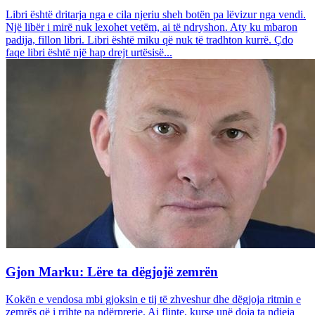
Libri është dritarja nga e cila njeriu sheh botën pa lëvizur nga vendi.
Një libër i mirë nuk lexohet vetëm, ai të ndryshon. Aty ku mbaron
padija, fillon libri. Libri është miku që nuk të tradhton kurrë. Çdo
faqe libri është një hap drejt urtësisë...
Gjon Marku: Lëre ta dëgjojë zemrën
Kokën e vendosa mbi gjoksin e tij të zhveshur dhe dëgjoja ritmin e
zemrës që i rrihte pa ndërprerje. Ai flinte, kurse unë doja ta ndieja