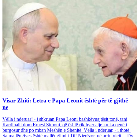
Visar Zhiti: Letra e Papa Leonit është për të gjithë
ne
Vëlla i nderuar! - i shkruan Papa Leoni bashkëvuajtësit tonë, tani
Kardinalit dom Ernest Simoni, që është rikthyer atje ku ka qenë i
burgosur dhe po mban Meshën e Shenjtë. Vëlla i nderuar, - i thotë.
Sa mallëngjyes është mallëngjimi i Tij! Njerëzor, që arrin qiejt… Dy