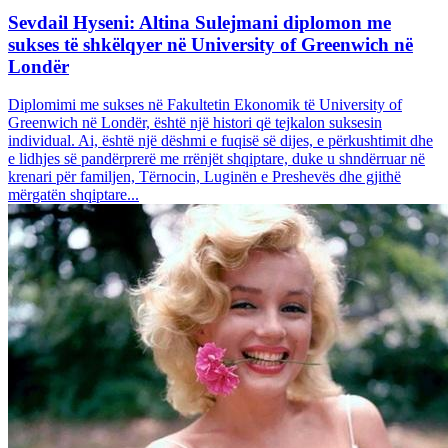
Sevdail Hyseni: Altina Sulejmani diplomon me
sukses të shkëlqyer në University of Greenwich në
Londër
Diplomimi me sukses në Fakultetin Ekonomik të University of
Greenwich në Londër, është një histori që tejkalon suksesin
individual. Ai, është një dëshmi e fuqisë së dijes, e përkushtimit dhe
e lidhjes së pandërprerë me rrënjët shqiptare, duke u shndërruar në
krenari për familjen, Tërnocin, Luginën e Preshevës dhe gjithë
mërgatën shqiptare...