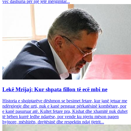
veç dashuria për një jetë mërgimtar...
Lekë Mrijaj: Kur shpata fillon të ecë mbi ne
Historia e shqiptarëve dëshmon se besimet fetare, kur janë jetuar me
ndërgjegje dhe urti, nuk e kanë penguar përkatësinë kombëtare, por
e kanë pasuruar atë. Kultet fetare pra, Kishat dhe xhamitë nuk duhet
të bëhen kurrë ledhe ndarëse, por vende ku njeriu mëson paqen
hyjnore, mëshirën, drejtësinë dhe respektin ndaj tjetrit...