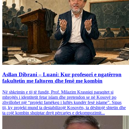
Asllan Dibrani – Luani: Kur profesori e ngatërron
fakultetin me faltoren dhe fenë me kombin
Në shkrimin e tij të fundit, Prof. Milazim Krasniqi paraqitet si
mbrojtës i identitetit fetar islam dhe pretendon se në Kosovë po
zhvillohet një “projekt famëkeq i luftës kundër fesë islame”. Sipas
tij, ky projekt mund ta destabilizojë Kosovën, ta dështojë shtetin dhe
ta çojë kombin shqiptar drejt përçarjes e dekompozimit...