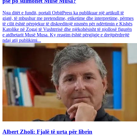
pse po sulmohet Musë Musa?
Nga ditët e fundit, portali OrbitPress ka publikuar një artikull të
gjatë, të mbushur me pretendime, etiketime dhe interpretime, përmes
të cilit është përpjekur të diskreditojë nismën për ndërtimin e Kishës
Katolike në Zogaj të Vushtrrisë dhe njëkohësisht të njollosë figurën
e atdhetarit Musë Musa. Ky reagim është përgjigje e drejtpërdrejtë
ndaj atij publikimi...
Albert Zholi: Fjalë të urta për librin