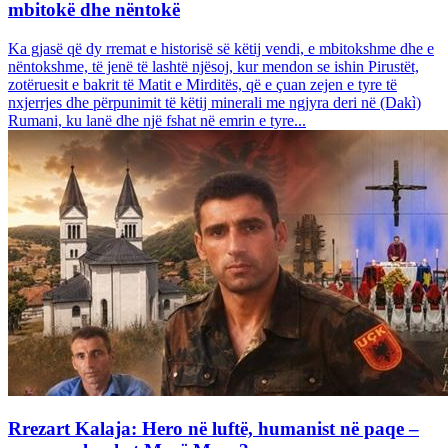
mbitokë dhe nëntokë
Ka gjasë që dy rremat e historisë së këtij vendi, e mbitokshme dhe e
nëntokshme, të jenë të lashtë njësoj, kur mendon se ishin Pirustët,
zotëruesit e bakrit të Matit e Mirditës, që e çuan zejen e tyre të
nxjerrjes dhe përpunimit të këtij minerali me ngjyra deri në (Dakì)
Rumani, ku lanë dhe një fshat në emrin e tyre...
Rrezart Kalaja: Hero në luftë, humanist në paqe –