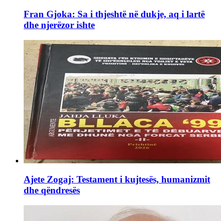
Fran Gjoka: Sa i thjeshtë në dukje, aq i lartë
dhe njerëzor ishte
Ajete Zogaj: Testament i kujtesës, humanizmit
dhe qëndresës