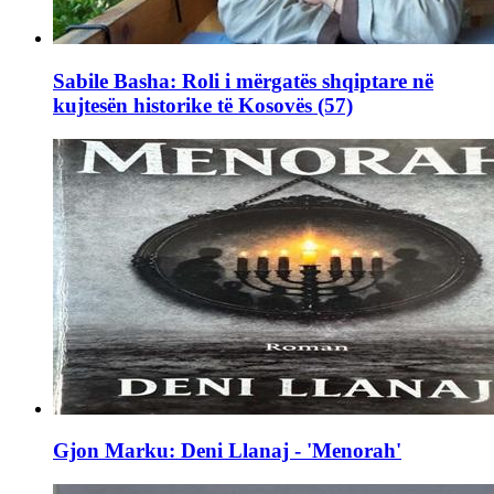
Sabile Basha: Roli i mërgatës shqiptare në
kujtesën historike të Kosovës (57)
Gjon Marku: Deni Llanaj - 'Menorah'