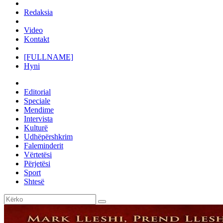
Redaksia
Video
Kontakt
[FULLNAME]
Hyni
Editorial
Speciale
Mendime
Intervista
Kulturë
Udhëpërshkrim
Faleminderit
Vërtetësi
Përjetësi
Sport
Shtesë