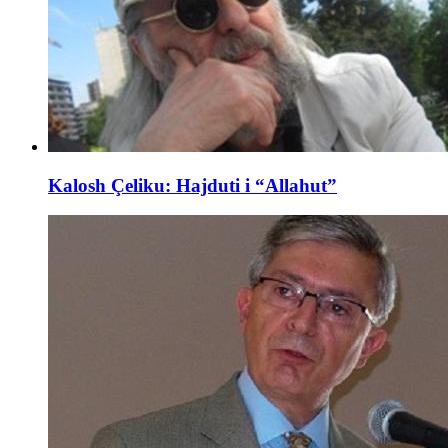
Kalosh Çeliku: Hajduti i “Allahut”