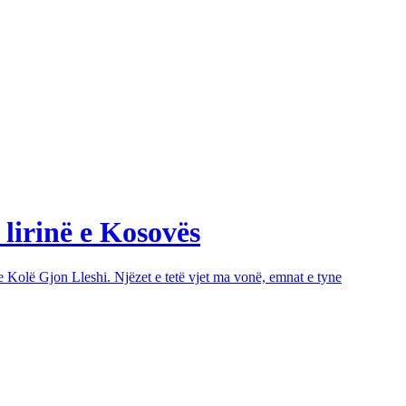
 lirinë e Kosovës
e Kolë Gjon Lleshi. Njëzet e tetë vjet ma vonë, emnat e tyne