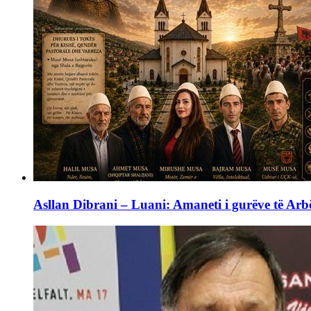
Asllan Dibrani – Luani: Amaneti i gurëve të Arbë