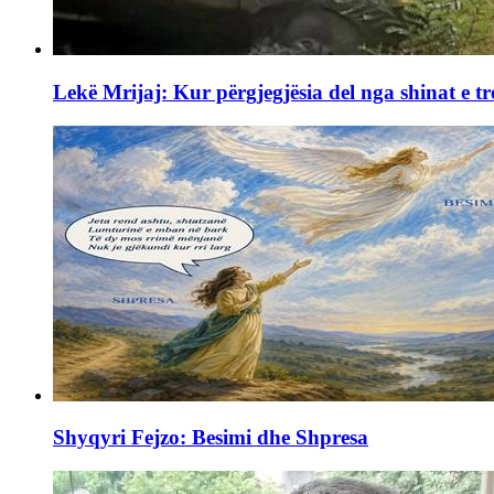
Lekë Mrijaj: Kur përgjegjësia del nga shinat e tr
Shyqyri Fejzo: Besimi dhe Shpresa