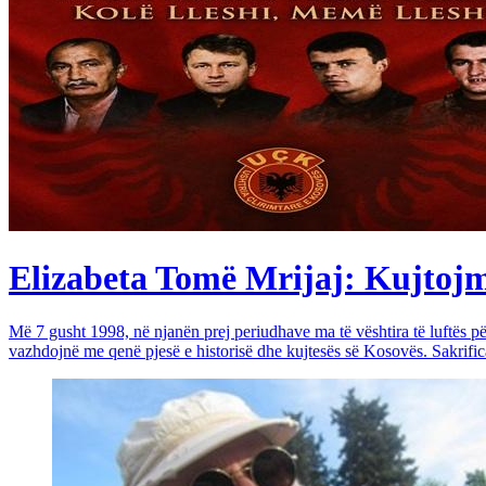
Elizabeta Tomë Mrijaj: Kujtojmë 
Më 7 gusht 1998, në njanën prej periudhave ma të vështira të luftës 
vazhdojnë me qenë pjesë e historisë dhe kujtesës së Kosovës. Sakrific