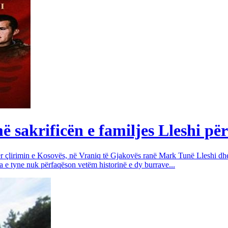
sakrificën e familjes Lleshi për
për çlirimin e Kosovës, në Vraniq të Gjakovës ranë Mark Tunë Lleshi dh
a e tyne nuk përfaqëson vetëm historinë e dy burrave...