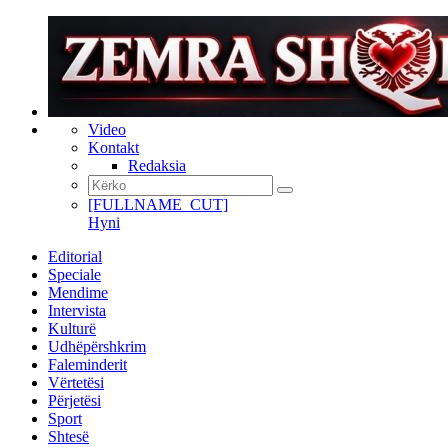
Video
Kontakt
Redaksia
[FULLNAME_CUT]
Hyni
Editorial
Speciale
Mendime
Intervista
Kulturë
Udhëpërshkrim
Faleminderit
Vërtetësi
Përjetësi
Sport
Shtesë