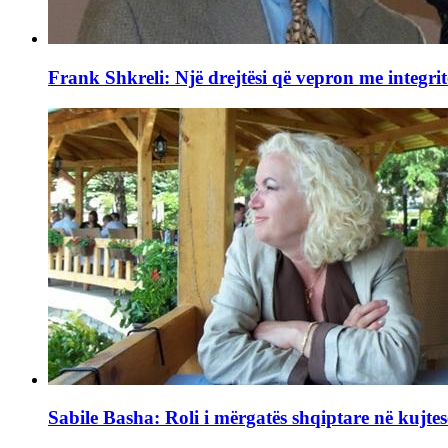
Frank Shkreli: Një drejtësi që vepron me integrit
Sabile Basha: Roli i mërgatës shqiptare në kujtes