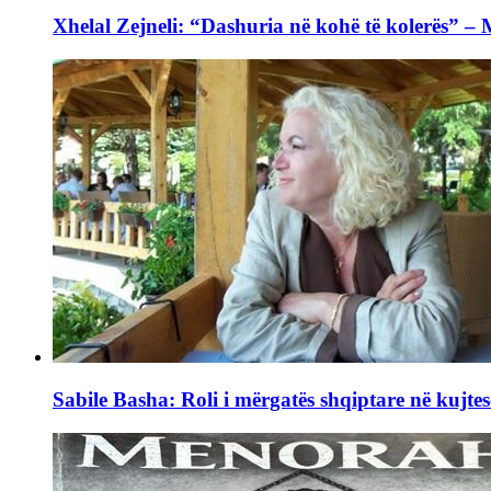
Xhelal Zejneli: “Dashuria në kohë të kolerës” –
Sabile Basha: Roli i mërgatës shqiptare në kujtes