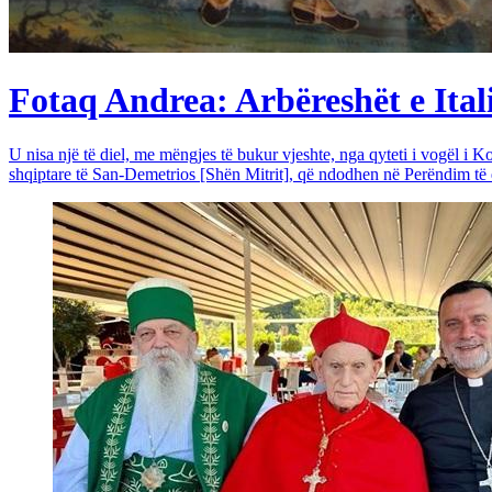
Fotaq Andrea: Arbëreshët e Itali
U nisa një të diel, me mëngjes të bukur vjeshte, nga qyteti i vogël i Ko
shqiptare të San-Demetrios [Shën Mitrit], që ndodhen në Perëndim të qy