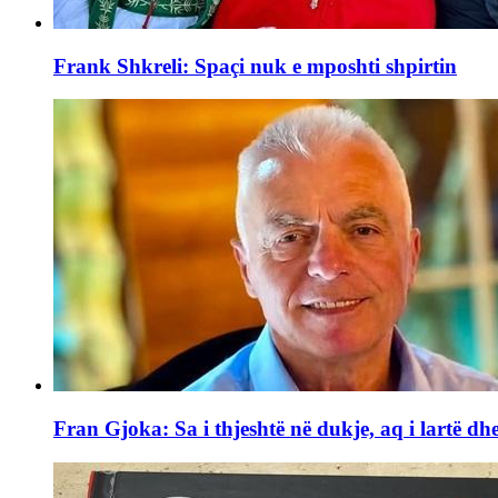
Frank Shkreli: Spaçi nuk e mposhti shpirtin
Fran Gjoka: Sa i thjeshtë në dukje, aq i lartë dhe