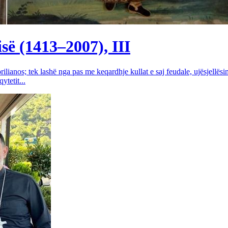
së (1413–2007), III
rilianos; tek lashë nga pas me keqardhje kullat e saj feudale, ujësjellës
tetit...