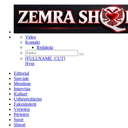
Video
Kontakt
Redaksia
[FULLNAME_CUT]
Hyni
Editorial
Speciale
Mendime
Intervista
Kulturë
Udhëpërshkrim
Faleminderit
Vërtetësi
Përjetësi
Sport
Shtesë