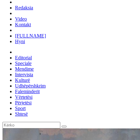
Redaksia
Video
Kontakt
[FULLNAME]
Hyni
Editorial
Speciale
Mendime
Intervista
Kulturë
Udhëpërshkrim
Faleminderit
Vërtetësi
Përjetësi
Sport
Shtesë