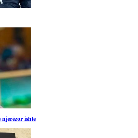
 njerëzor ishte