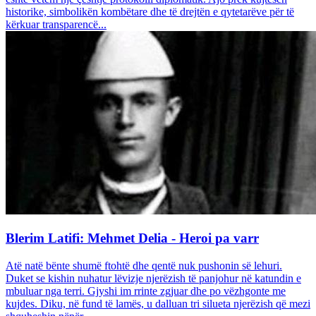
historike, simbolikën kombëtare dhe të drejtën e qytetarëve për të
kërkuar transparencë...
Blerim Latifi: Mehmet Delia - Heroi pa varr
Atë natë bënte shumë ftohtë dhe qentë nuk pushonin së lehuri.
Duket se kishin nuhatur lëvizje njerëzish të panjohur në katundin e
mbuluar nga terri. Gjyshi im rrinte zgjuar dhe po vëzhgonte me
kujdes. Diku, në fund të lamës, u dalluan tri silueta njerëzish që mezi