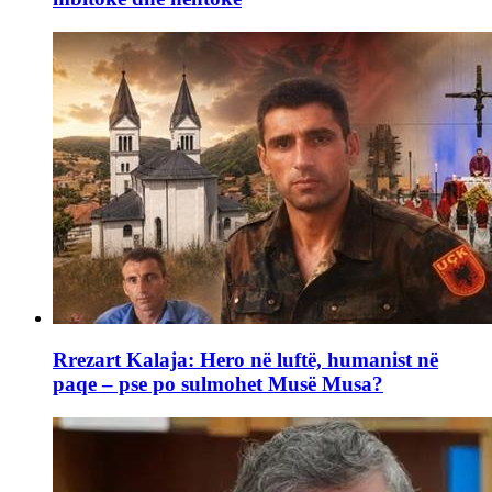
Rrezart Kalaja: Hero në luftë, humanist në
paqe – pse po sulmohet Musë Musa?