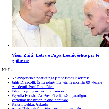
Visar Zhiti: Letra e Papa Leonit është për të
gjithë ne
Në Fokus
Në dyvjetorin e ndarjes nga jeta të Ismail Kadaresë
Jahja Drançolli: Është ndarë nga jeta në moshën 89-vjeçare
Akademik Prof. Emin Riza
Edison Ypi: Çemerrica mon amour
Fejzulla Berisha: Arbëreshët e Italisë – paradigma e
vazhdimësisë historike dhe identitare
Kalosh Çeliku: Askushi
Albert Habazaj: Çamëria si psikologji sociale