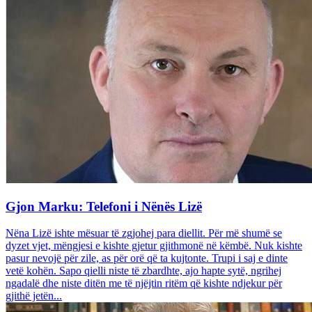
Gjon Marku: Telefoni i Nënës Lizë
Nëna Lizë ishte mësuar të zgjohej para diellit. Për më shumë se
dyzet vjet, mëngjesi e kishte gjetur gjithmonë në këmbë. Nuk kishte
pasur nevojë për zile, as për orë që ta kujtonte. Trupi i saj e dinte
vetë kohën. Sapo qielli niste të zbardhte, ajo hapte sytë, ngrihej
ngadalë dhe niste ditën me të njëjtin ritëm që kishte ndjekur për
gjithë jetën...