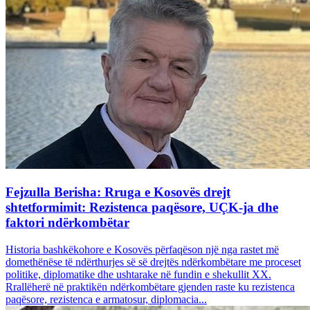
Fejzulla Berisha: Rruga e Kosovës drejt
shtetformimit: Rezistenca paqësore, UÇK-ja dhe
faktori ndërkombëtar
Historia bashkëkohore e Kosovës përfaqëson një nga rastet më
domethënëse të ndërthurjes së së drejtës ndërkombëtare me proceset
politike, diplomatike dhe ushtarake në fundin e shekullit XX.
Rrallëherë në praktikën ndërkombëtare gjenden raste ku rezistenca
paqësore, rezistenca e armatosur, diplomacia...