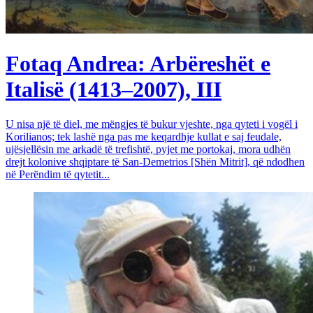
Fotaq Andrea: Arbëreshët e
Italisë (1413–2007), III
U nisa një të diel, me mëngjes të bukur vjeshte, nga qyteti i vogël i
Korilianos; tek lashë nga pas me keqardhje kullat e saj feudale,
ujësjellësin me arkadë të trefishtë, pyjet me portokaj, mora udhën
drejt kolonive shqiptare të San-Demetrios [Shën Mitrit], që ndodhen
në Perëndim të qytetit...