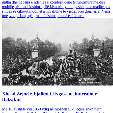
gjitha dhe hapsira e ndenjes e koridorit qenë të mbushura me disa
mobilje, të cilat i kishim sjellë këtu në qytet nga shtëpia e madhe pas
shitjes së çifligut;mobiljet ishin shumë të vjetra, prej druri arre. Nëna
ime, zonja Jani, një grua e bëshme, damë e shkuar...
Xhelal Zejneli: Fjalimi i Hygosë në funeralin e
Balzakut
Më 18 gusht të viti 1850 vdiq në moshën 51-vjeçare shkrimtari