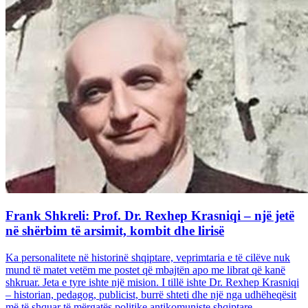
Frank Shkreli: Prof. Dr. Rexhep Krasniqi – një jetë
në shërbim të arsimit, kombit dhe lirisë
Ka personalitete në historinë shqiptare, veprimtaria e të cilëve nuk
mund të matet vetëm me postet që mbajtën apo me librat që kanë
shkruar. Jeta e tyre ishte një mision. I tillë ishte Dr. Rexhep Krasniqi
– historian, pedagog, publicist, burrë shteti dhe një nga udhëheqësit
më të shquar të mërgatës politike antikomuniste shqiptare...