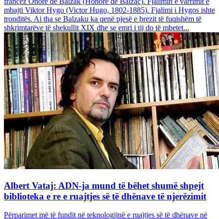
francez Onore dë Balzak (Honoré de Balzac). Fjalimin e varrimit e
mbajti Viktor Hygo (Victor Hugo, 1802-1885). Fjalimi i Hygos ishte
tronditës. Ai tha se Balzaku ka qenë pjesë e brezit të fuqishëm të
shkrimtarëve të shekullit XIX dhe se emri i tij do të mbetet...
Albert Vataj: ADN-ja mund të bëhet shumë shpejt
biblioteka e re e ruajtjes së të dhënave të njerëzimit
Përparimet më të fundit në teknologjinë e ruajtjes së të dhënave në