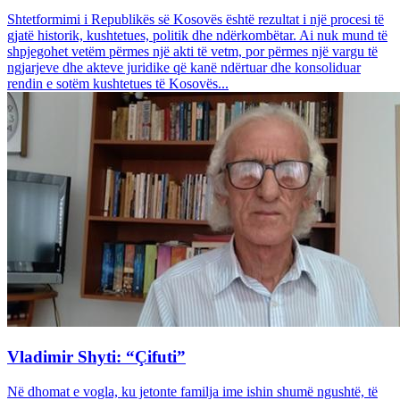
Shtetformimi i Republikës së Kosovës është rezultat i një procesi të
gjatë historik, kushtetues, politik dhe ndërkombëtar. Ai nuk mund të
shpjegohet vetëm përmes një akti të vetm, por përmes një vargu të
ngjarjeve dhe akteve juridike që kanë ndërtuar dhe konsoliduar
rendin e sotëm kushtetues të Kosovës...
Vladimir Shyti: “Çifuti”
Në dhomat e vogla, ku jetonte familja ime ishin shumë ngushtë, të