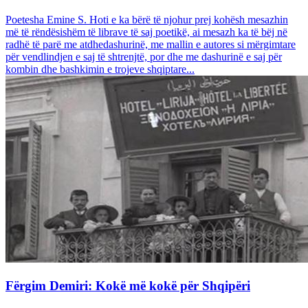
Poetesha Emine S. Hoti e ka bërë të njohur prej kohësh mesazhin
më të rëndësishëm të librave të saj poetikë, ai mesazh ka të bëj në
radhë të parë me atdhedashurinë, me mallin e autores si mërgimtare
për vendlindjen e saj të shtrenjtë, por dhe me dashurinë e saj për
kombin dhe bashkimin e trojeve shqiptare...
Fërgim Demiri: Kokë më kokë për Shqipëri