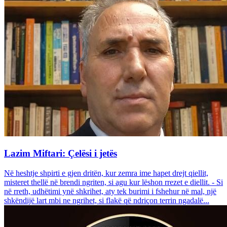
Lazim Miftari: Çelësi i jetës
Në heshtje shpirti e gjen dritën, kur zemra ime hapet drejt qiellit,
misteret thellë në brendi ngriten, si agu kur lëshon rrezet e diellit. - Si
në rreth, udhëtimi ynë shkrihet, aty tek burimi i fshehur në mal, një
shkëndijë lart mbi ne ngrihet, si flakë që ndriçon terrin ngadalë...