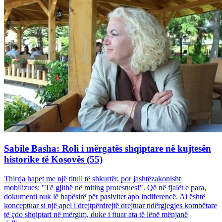
Sabile Basha: Roli i mërgatës shqiptare në kujtesën
historike të Kosovës (55)
Thirrja hapet me një titull të shkurtër, por jashtëzakonisht
mobilizues: "Të gjithë në miting protestues!". Që në fjalët e para,
dokumenti nuk lë hapësirë për pasivitet apo indiferencë. Ai është
konceptuar si një apel i drejtpërdrejtë drejtuar ndërgjegjes kombëtare
të çdo shqiptari në mërgim, duke i ftuar ata të lënë mënjanë