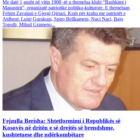
Me datë 1 gusht në vitin 1908 -të u themelua klubi “Bashkimi i
Manastirit”, organizatë patriotike politiko-kulturore. E themeluan
Fehim Zavalani e Gjergj Qiriazi. Krah për krahu me patriotët e
Atdheut: Luigj Gurakuqi, Spiro Bellkameni, Nuçi Naçi, Bajo
Topulli, Mihail Grameno...
Fejzulla Berisha: Shtetformimi i Republikës së
Kosovës në dritën e së drejtës së brendshme,
kushtetuese dhe ndërkombëtare