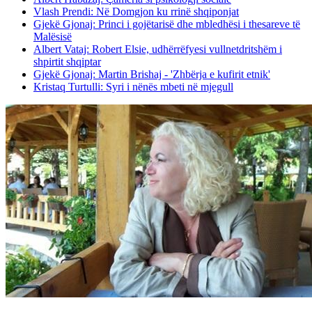
Vlash Prendi: Në Domgjon ku rrinë shqiponjat
Gjekë Gjonaj: Princi i gojëtarisë dhe mbledhësi i thesareve të
Malësisë
Albert Vataj: Robert Elsie, udhërrëfyesi vullnetdritshëm i
shpirtit shqiptar
Gjekë Gjonaj: Martin Brishaj - 'Zhbërja e kufirit etnik'
Kristaq Turtulli: Syri i nënës mbeti në mjegull