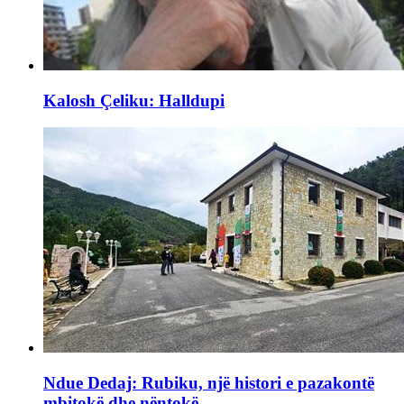
Kalosh Çeliku: Halldupi
Ndue Dedaj: Rubiku, një histori e pazakontë
mbitokë dhe nëntokë