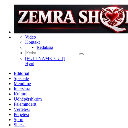
Video
Kontakt
Redaksia
[FULLNAME_CUT]
Hyni
Editorial
Speciale
Mendime
Intervista
Kulturë
Udhëpërshkrim
Faleminderit
Vërtetësi
Përjetësi
Sport
Shtesë