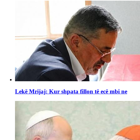
Lekë Mrijaj: Kur shpata fillon të ecë mbi ne