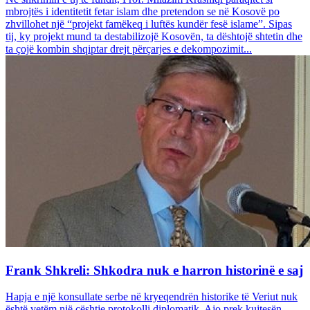
mbrojtës i identitetit fetar islam dhe pretendon se në Kosovë po
zhvillohet një “projekt famëkeq i luftës kundër fesë islame”. Sipas
tij, ky projekt mund ta destabilizojë Kosovën, ta dështojë shtetin dhe
ta çojë kombin shqiptar drejt përçarjes e dekompozimit...
Frank Shkreli: Shkodra nuk e harron historinë e saj
Hapja e një konsullate serbe në kryeqendrën historike të Veriut nuk
është vetëm një çështje protokolli diplomatik. Ajo prek kujtesën