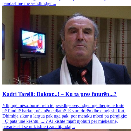
pandashme me vendlindjen...
Kadri Tarelli: Doktor...! – Ku ta pres faturën...?
Ylli, një mëso-burrë rreth të pesëdhjetave, ndjeu një therrje të fortë
në fund të barkut, në anën e djathë. E vuri dorën dhe e ngjeshi fort.
Dhimbja sikur u largua pak nga pak, por meraku mbeti pa përgjigje:
- Ç’pata unë kështu.....!? Ai kishte mjaft njohuri për mjekësinë,
pavarësisht se nuk ishte i zanatit, ndaj...