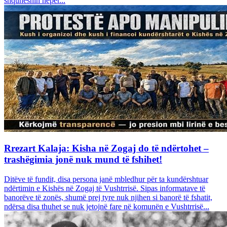
shquheshin nëpër...
Rrezart Kalaja: Kisha në Zogaj do të ndërtohet –
trashëgimia jonë nuk mund të fshihet!
Ditëve të fundit, disa persona janë mbledhur për ta kundërshtuar
ndërtimin e Kishës në Zogaj të Vushtrrisë. Sipas informatave të
banorëve të zonës, shumë prej tyre nuk njihen si banorë të fshatit,
ndërsa disa thuhet se nuk jetojnë fare në komunën e Vushtrrisë...