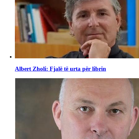
Albert Zholi: Fjalë të urta për librin