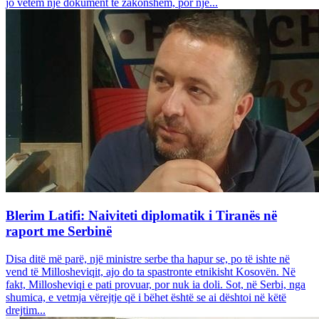
jo vetëm një dokument të zakonshëm, por një...
Blerim Latifi: Naiviteti diplomatik i Tiranës në
raport me Serbinë
Disa ditë më parë, një ministre serbe tha hapur se, po të ishte në
vend të Millosheviqit, ajo do ta spastronte etnikisht Kosovën. Në
fakt, Millosheviqi e pati provuar, por nuk ia doli. Sot, në Serbi, nga
shumica, e vetmja vërejtje që i bëhet është se ai dështoi në këtë
drejtim...