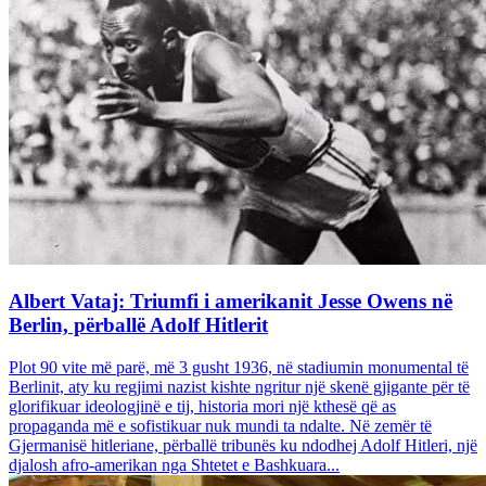
Albert Vataj: Triumfi i amerikanit Jesse Owens në
Berlin, përballë Adolf Hitlerit
Plot 90 vite më parë, më 3 gusht 1936, në stadiumin monumental të
Berlinit, aty ku regjimi nazist kishte ngritur një skenë gjigante për të
glorifikuar ideologjinë e tij, historia mori një kthesë që as
propaganda më e sofistikuar nuk mundi ta ndalte. Në zemër të
Gjermanisë hitleriane, përballë tribunës ku ndodhej Adolf Hitleri, një
djalosh afro-amerikan nga Shtetet e Bashkuara...