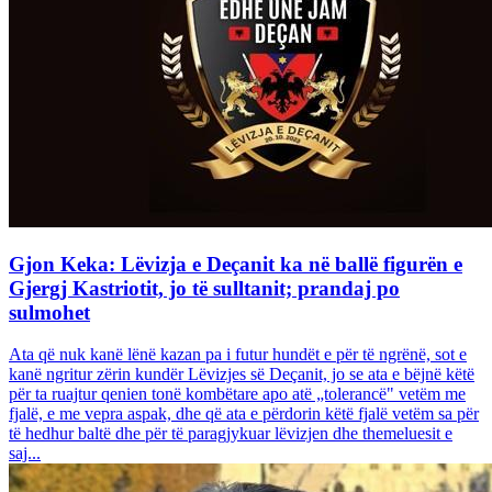
Gjon Keka: Lëvizja e Deçanit ka në ballë figurën e
Gjergj Kastriotit, jo të sulltanit; prandaj po
sulmohet
Ata që nuk kanë lënë kazan pa i futur hundët e për të ngrënë, sot e
kanë ngritur zërin kundër Lëvizjes së Deçanit, jo se ata e bëjnë këtë
për ta ruajtur qenien tonë kombëtare apo atë „tolerancë" vetëm me
fjalë, e me vepra aspak, dhe që ata e përdorin këtë fjalë vetëm sa për
të hedhur baltë dhe për të paragjykuar lëvizjen dhe themeluesit e
saj...