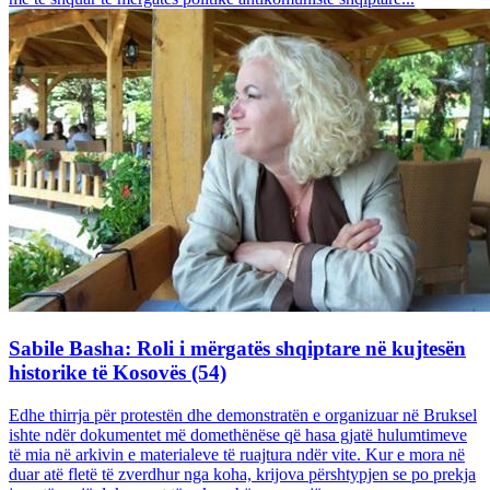
Sabile Basha: Roli i mërgatës shqiptare në kujtesën
historike të Kosovës (54)
Edhe thirrja për protestën dhe demonstratën e organizuar në Bruksel
ishte ndër dokumentet më domethënëse që hasa gjatë hulumtimeve
të mia në arkivin e materialeve të ruajtura ndër vite. Kur e mora në
duar atë fletë të zverdhur nga koha, krijova përshtypjen se po prekja