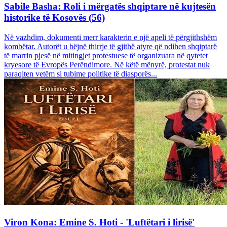
Sabile Basha: Roli i mërgatës shqiptare në kujtesën
historike të Kosovës (56)
Në vazhdim, dokumenti merr karakterin e një apeli të përgjithshëm
kombëtar. Autorët u bëjnë thirrje të gjithë atyre që ndihen shqiptarë
të marrin pjesë në mitingjet protestuese të organizuara në qytetet
kryesore të Evropës Perëndimore. Në këtë mënyrë, protestat nuk
paraqiten vetëm si tubime politike të diasporës...
Viron Kona: Emine S. Hoti - 'Luftëtari i lirisë'