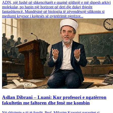
ADN, një fushë që shkencëtarët e quajnë gjithnjë e më shpesh arkivi
molekular, po hapin një horizont që deri dje dukej thjesht
fantashkencë. Mundësinë që biologjia të zëvendësojë silikonin si
mediumi kryesor i kujtesës së qytetërimit njerëzor...
Asllan Dibrani – Luani: Kur profesori e ngatërron
fakultetin me faltoren dhe fenë me kombin
Në shkrimin e tij të fundit, Prof. Milazim Krasniqi paraqitet si