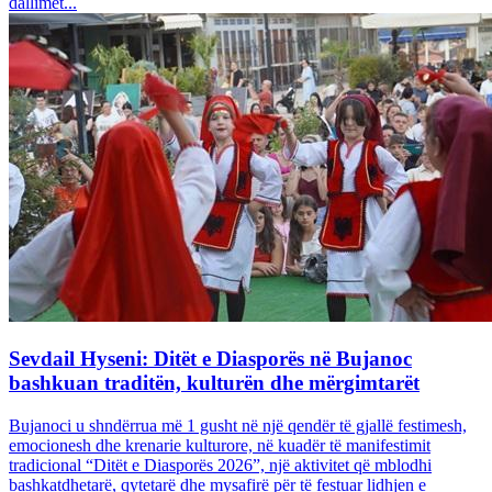
dallimet...
Sevdail Hyseni: Ditët e Diasporës në Bujanoc
bashkuan traditën, kulturën dhe mërgimtarët
Bujanoci u shndërrua më 1 gusht në një qendër të gjallë festimesh,
emocionesh dhe krenarie kulturore, në kuadër të manifestimit
tradicional “Ditët e Diasporës 2026”, një aktivitet që mblodhi
bashkatdhetarë, qytetarë dhe mysafirë për të festuar lidhjen e