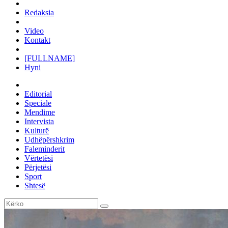
Redaksia
Video
Kontakt
[FULLNAME]
Hyni
Editorial
Speciale
Mendime
Intervista
Kulturë
Udhëpërshkrim
Faleminderit
Vërtetësi
Përjetësi
Sport
Shtesë