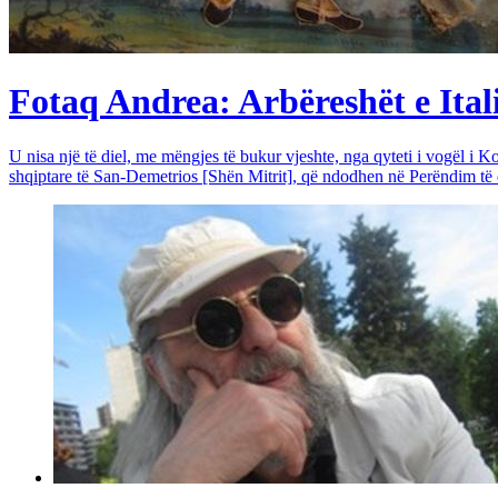
Fotaq Andrea: Arbëreshët e Itali
U nisa një të diel, me mëngjes të bukur vjeshte, nga qyteti i vogël i Ko
shqiptare të San-Demetrios [Shën Mitrit], që ndodhen në Perëndim të qy