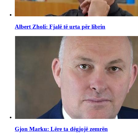
Albert Zholi: Fjalë të urta për librin
Gjon Marku: Lëre ta dëgjojë zemrën