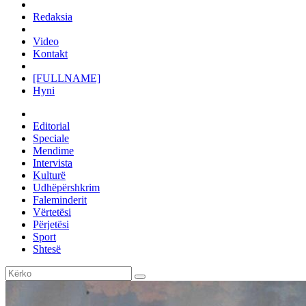
Redaksia
Video
Kontakt
[FULLNAME]
Hyni
Editorial
Speciale
Mendime
Intervista
Kulturë
Udhëpërshkrim
Faleminderit
Vërtetësi
Përjetësi
Sport
Shtesë