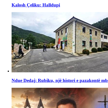
Kalosh Çeliku: Halldupi
Ndue Dedaj: Rubiku, një histori e pazakontë mb