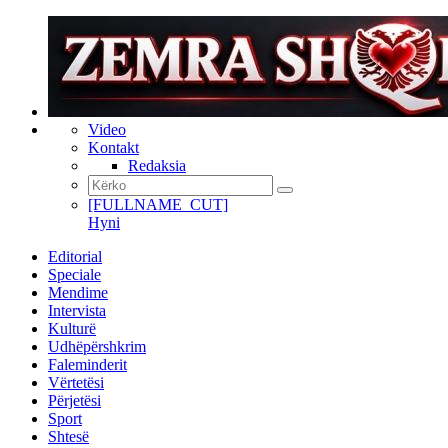
Video
Kontakt
Redaksia
[FULLNAME_CUT]
Hyni
Editorial
Speciale
Mendime
Intervista
Kulturë
Udhëpërshkrim
Faleminderit
Vërtetësi
Përjetësi
Sport
Shtesë