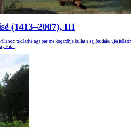
së (1413–2007), III
rilianos; tek lashë nga pas me keqardhje kullat e saj feudale, ujësjellës
tetit...