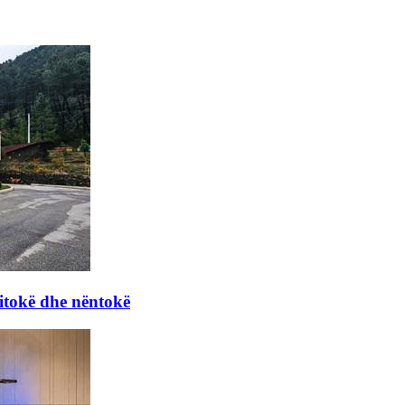
itokë dhe nëntokë