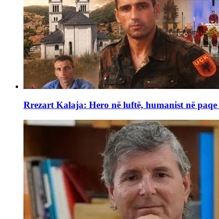
Rrezart Kalaja: Hero në luftë, humanist në paq