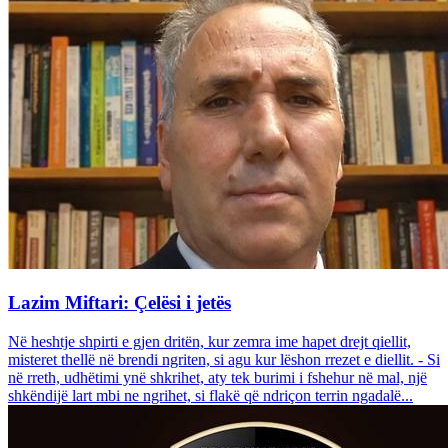
Lazim Miftari: Çelësi i jetës
Në heshtje shpirti e gjen dritën, kur zemra ime hapet drejt qiellit,
misteret thellë në brendi ngriten, si agu kur lëshon rrezet e diellit. - Si
në rreth, udhëtimi ynë shkrihet, aty tek burimi i fshehur në mal, një
shkëndijë lart mbi ne ngrihet, si flakë që ndriçon terrin ngadalë...