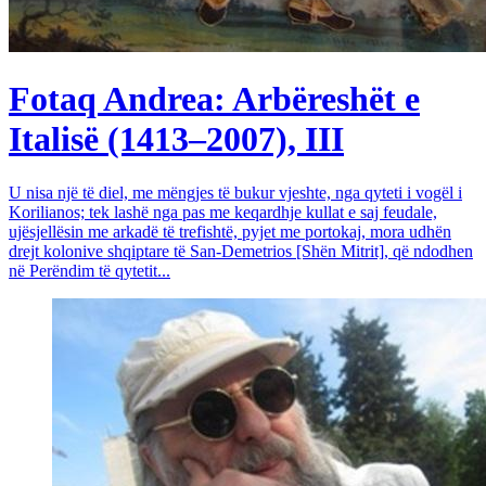
Fotaq Andrea: Arbëreshët e
Italisë (1413–2007), III
U nisa një të diel, me mëngjes të bukur vjeshte, nga qyteti i vogël i
Korilianos; tek lashë nga pas me keqardhje kullat e saj feudale,
ujësjellësin me arkadë të trefishtë, pyjet me portokaj, mora udhën
drejt kolonive shqiptare të San-Demetrios [Shën Mitrit], që ndodhen
në Perëndim të qytetit...