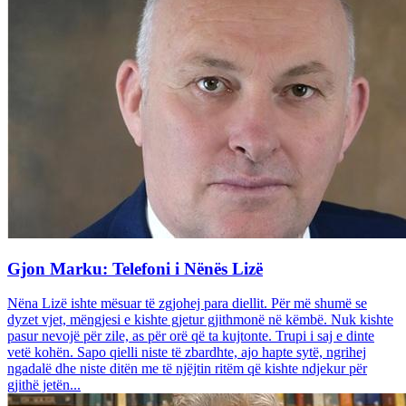
Gjon Marku: Telefoni i Nënës Lizë
Nëna Lizë ishte mësuar të zgjohej para diellit. Për më shumë se
dyzet vjet, mëngjesi e kishte gjetur gjithmonë në këmbë. Nuk kishte
pasur nevojë për zile, as për orë që ta kujtonte. Trupi i saj e dinte
vetë kohën. Sapo qielli niste të zbardhte, ajo hapte sytë, ngrihej
ngadalë dhe niste ditën me të njëjtin ritëm që kishte ndjekur për
gjithë jetën...