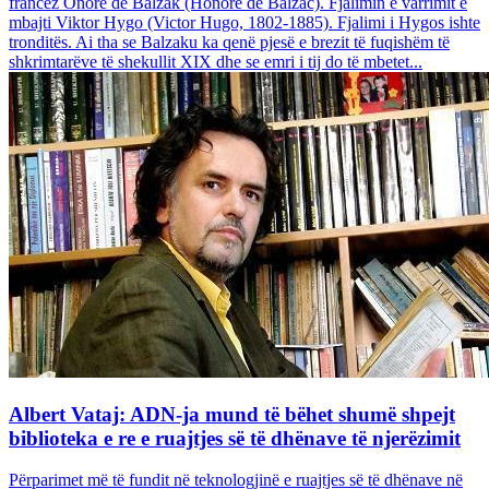
francez Onore dë Balzak (Honoré de Balzac). Fjalimin e varrimit e
mbajti Viktor Hygo (Victor Hugo, 1802-1885). Fjalimi i Hygos ishte
tronditës. Ai tha se Balzaku ka qenë pjesë e brezit të fuqishëm të
shkrimtarëve të shekullit XIX dhe se emri i tij do të mbetet...
Albert Vataj: ADN-ja mund të bëhet shumë shpejt
biblioteka e re e ruajtjes së të dhënave të njerëzimit
Përparimet më të fundit në teknologjinë e ruajtjes së të dhënave në