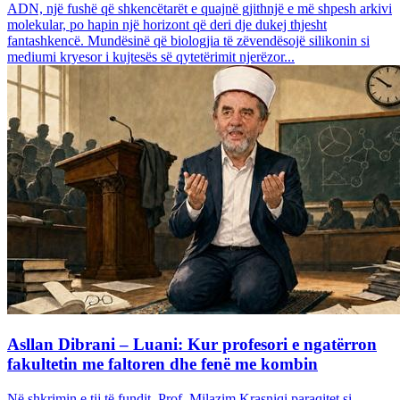
ADN, një fushë që shkencëtarët e quajnë gjithnjë e më shpesh arkivi
molekular, po hapin një horizont që deri dje dukej thjesht
fantashkencë. Mundësinë që biologjia të zëvendësojë silikonin si
mediumi kryesor i kujtesës së qytetërimit njerëzor...
Asllan Dibrani – Luani: Kur profesori e ngatërron
fakultetin me faltoren dhe fenë me kombin
Në shkrimin e tij të fundit, Prof. Milazim Krasniqi paraqitet si