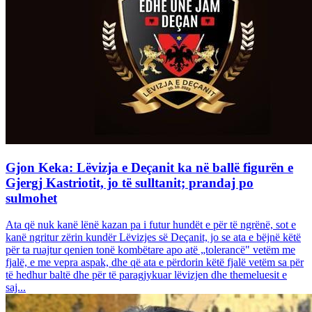
Gjon Keka: Lëvizja e Deçanit ka në ballë figurën e
Gjergj Kastriotit, jo të sulltanit; prandaj po
sulmohet
Ata që nuk kanë lënë kazan pa i futur hundët e për të ngrënë, sot e
kanë ngritur zërin kundër Lëvizjes së Deçanit, jo se ata e bëjnë këtë
për ta ruajtur qenien tonë kombëtare apo atë „tolerancë" vetëm me
fjalë, e me vepra aspak, dhe që ata e përdorin këtë fjalë vetëm sa për
të hedhur baltë dhe për të paragjykuar lëvizjen dhe themeluesit e
saj...