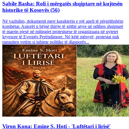
Sabile Basha: Roli i mërgatës shqiptare në kujtesën
historike të Kosovës (56)
Në vazhdim, dokumenti merr karakterin e një apeli të përgjithshëm
kombëtar. Autorët u bëjnë thirrje të gjithë atyre që ndihen shqiptarë
të marrin pjesë në mitingjet protestuese të organizuara në qytetet
kryesore të Evropës Perëndimore. Në këtë mënyrë, protestat nuk
paraqiten vetëm si tubime politike të diasporës...
Viron Kona: Emine S. Hoti - 'Luftëtari i lirisë'