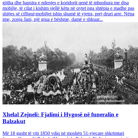
gjitha dhe hapsira e ndenjes e koridorit qenë të mbushura me disa
mobilje, të cilat i kishim sjellë këtu në qytet nga shtëpia e madhe pas
shitjes së çifligut;mobiljet ishin shumë të vjetra, prej druri arre. Nëna
ime, zonja Jani, një grua e bëshme, damë e shkuar...
Xhelal Zejneli: Fjalimi i Hygosë në funeralin e
Balzakut
Më 18 gusht të viti 1850 vdiq në moshën 51-vjeçare shkrimtari