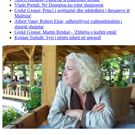
Vlash Prendi: Në Domgjon ku rrinë shqiponjat
Gjekë Gjonaj: Princi i gojëtarisë dhe mbledhësi i thesareve të
Malësisë
Albert Vataj: Robert Elsie, udhërrëfyesi vullnetdritshëm i
shpirtit shqiptar
Gjekë Gjonaj: Martin Brishaj - 'Zhbërja e kufirit etnik'
Kristaq Turtulli: Syri i nënës mbeti në mjegull