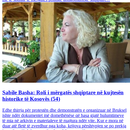
Sabile Basha: Roli i mërgatës shqiptare në kujtesën
historike të Kosovës (54)
Edhe thirrja për protestën dhe demonstratën e organizuar në Bruksel
ishte ndër dokumentet më domethënëse që hasa gjatë hulumtimeve
të mia në arkivin e materialeve të ruajtura ndër vite. Kur e mora në
duar atë fletë të zverdhur nga koha, krijova përshtypjen se po prekja