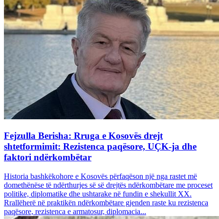
Fejzulla Berisha: Rruga e Kosovës drejt
shtetformimit: Rezistenca paqësore, UÇK-ja dhe
faktori ndërkombëtar
Historia bashkëkohore e Kosovës përfaqëson një nga rastet më
domethënëse të ndërthurjes së së drejtës ndërkombëtare me proceset
politike, diplomatike dhe ushtarake në fundin e shekullit XX.
Rrallëherë në praktikën ndërkombëtare gjenden raste ku rezistenca
paqësore, rezistenca e armatosur, diplomacia...