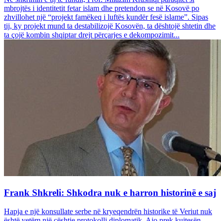
mbrojtës i identitetit fetar islam dhe pretendon se në Kosovë po
zhvillohet një “projekt famëkeq i luftës kundër fesë islame”. Sipas
tij, ky projekt mund ta destabilizojë Kosovën, ta dështojë shtetin dhe
ta çojë kombin shqiptar drejt përçarjes e dekompozimit...
Frank Shkreli: Shkodra nuk e harron historinë e saj
Hapja e një konsullate serbe në kryeqendrën historike të Veriut nuk
është vetëm një çështje protokolli diplomatik. Ajo prek kujtesën