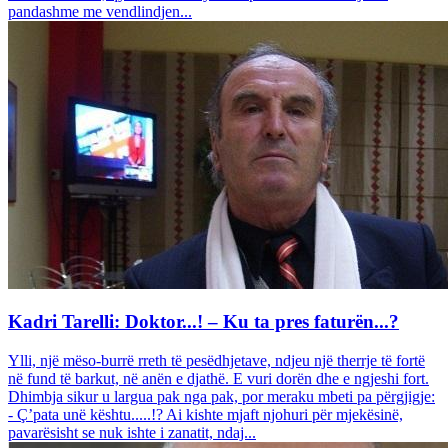
pandashme me vendlindjen...
Kadri Tarelli: Doktor...! – Ku ta pres faturën...?
Ylli, një mëso-burrë rreth të pesëdhjetave, ndjeu një therrje të fortë
në fund të barkut, në anën e djathë. E vuri dorën dhe e ngjeshi fort.
Dhimbja sikur u largua pak nga pak, por meraku mbeti pa përgjigje:
- Ç’pata unë kështu.....!? Ai kishte mjaft njohuri për mjekësinë,
pavarësisht se nuk ishte i zanatit, ndaj...