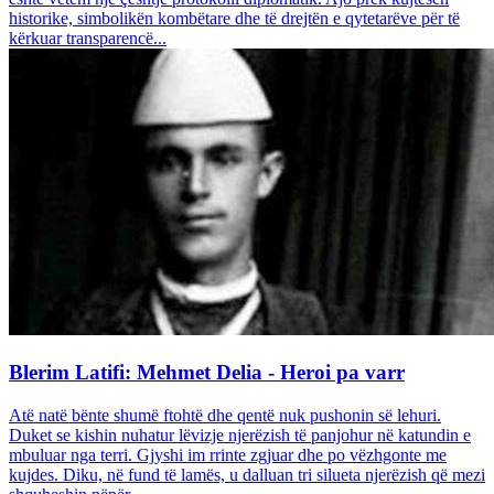
historike, simbolikën kombëtare dhe të drejtën e qytetarëve për të
kërkuar transparencë...
Blerim Latifi: Mehmet Delia - Heroi pa varr
Atë natë bënte shumë ftohtë dhe qentë nuk pushonin së lehuri.
Duket se kishin nuhatur lëvizje njerëzish të panjohur në katundin e
mbuluar nga terri. Gjyshi im rrinte zgjuar dhe po vëzhgonte me
kujdes. Diku, në fund të lamës, u dalluan tri silueta njerëzish që mezi