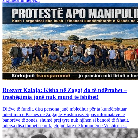
shquheshin nëpër...
Rrezart Kalaja: Kisha në Zogaj do të ndërtohet –
trashëgimia jonë nuk mund të fshihet!
Ditëve të fundit, disa persona janë mbledhur për ta kundërshtuar
ndërtimin e Kishës në Zogaj të Vushtrrisë. Sipas informatave të
banorëve të zonës, shumë prej tyre nuk njihen si banorë të fshatit,
ndërsa disa thuhet se nuk jetojnë fare në komunën e Vushtrrisë...