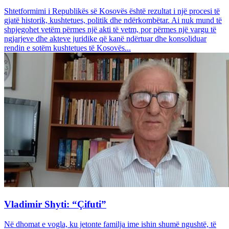
Shtetformimi i Republikës së Kosovës është rezultat i një procesi të
gjatë historik, kushtetues, politik dhe ndërkombëtar. Ai nuk mund të
shpjegohet vetëm përmes një akti të vetm, por përmes një vargu të
ngjarjeve dhe akteve juridike që kanë ndërtuar dhe konsoliduar
rendin e sotëm kushtetues të Kosovës...
Vladimir Shyti: “Çifuti”
Në dhomat e vogla, ku jetonte familja ime ishin shumë ngushtë, të