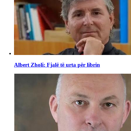
Albert Zholi: Fjalë të urta për librin