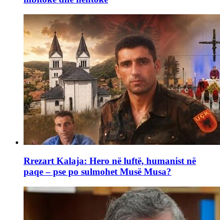
Rrezart Kalaja: Hero në luftë, humanist në
paqe – pse po sulmohet Musë Musa?