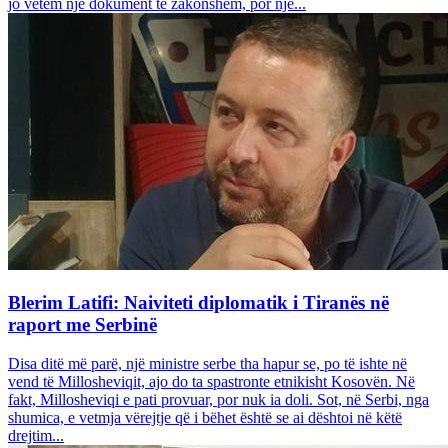
jo vetëm një dokument të zakonshëm, por një...
Blerim Latifi: Naiviteti diplomatik i Tiranës në
raport me Serbinë
Disa ditë më parë, një ministre serbe tha hapur se, po të ishte në
vend të Millosheviqit, ajo do ta spastronte etnikisht Kosovën. Në
fakt, Millosheviqi e pati provuar, por nuk ia doli. Sot, në Serbi, nga
shumica, e vetmja vërejtje që i bëhet është se ai dështoi në këtë
drejtim...