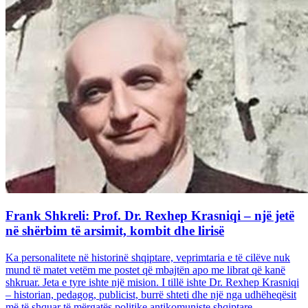
Frank Shkreli: Prof. Dr. Rexhep Krasniqi – një jetë
në shërbim të arsimit, kombit dhe lirisë
Ka personalitete në historinë shqiptare, veprimtaria e të cilëve nuk
mund të matet vetëm me postet që mbajtën apo me librat që kanë
shkruar. Jeta e tyre ishte një mision. I tillë ishte Dr. Rexhep Krasniqi
– historian, pedagog, publicist, burrë shteti dhe një nga udhëheqësit
më të shquar të mërgatës politike antikomuniste shqiptare...