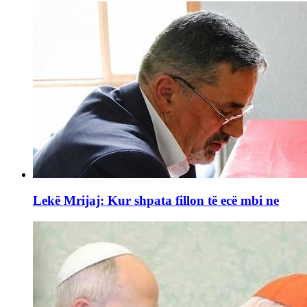
Lekë Mrijaj: Kur shpata fillon të ecë mbi ne