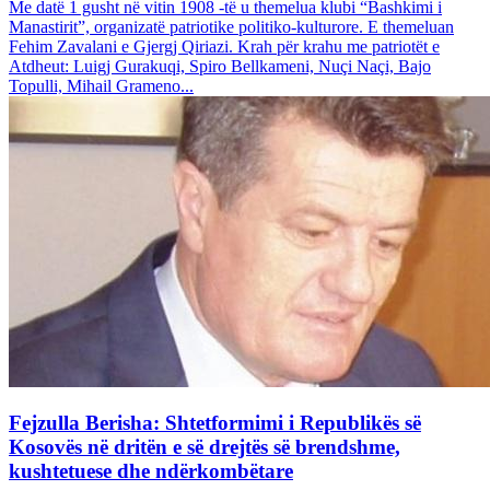
Me datë 1 gusht në vitin 1908 -të u themelua klubi “Bashkimi i
Manastirit”, organizatë patriotike politiko-kulturore. E themeluan
Fehim Zavalani e Gjergj Qiriazi. Krah për krahu me patriotët e
Atdheut: Luigj Gurakuqi, Spiro Bellkameni, Nuçi Naçi, Bajo
Topulli, Mihail Grameno...
Fejzulla Berisha: Shtetformimi i Republikës së
Kosovës në dritën e së drejtës së brendshme,
kushtetuese dhe ndërkombëtare