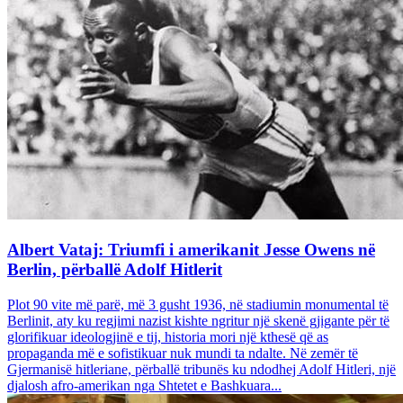
Albert Vataj: Triumfi i amerikanit Jesse Owens në
Berlin, përballë Adolf Hitlerit
Plot 90 vite më parë, më 3 gusht 1936, në stadiumin monumental të
Berlinit, aty ku regjimi nazist kishte ngritur një skenë gjigante për të
glorifikuar ideologjinë e tij, historia mori një kthesë që as
propaganda më e sofistikuar nuk mundi ta ndalte. Në zemër të
Gjermanisë hitleriane, përballë tribunës ku ndodhej Adolf Hitleri, një
djalosh afro-amerikan nga Shtetet e Bashkuara...