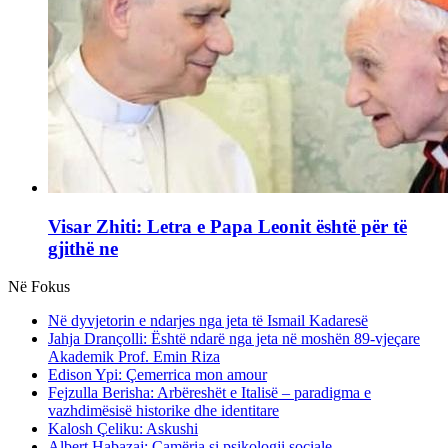
Visar Zhiti: Letra e Papa Leonit është për të
gjithë ne
Në Fokus
Në dyvjetorin e ndarjes nga jeta të Ismail Kadaresë
Jahja Drançolli: Është ndarë nga jeta në moshën 89-vjeçare
Akademik Prof. Emin Riza
Edison Ypi: Çemerrica mon amour
Fejzulla Berisha: Arbëreshët e Italisë – paradigma e
vazhdimësisë historike dhe identitare
Kalosh Çeliku: Askushi
Albert Habazaj: Çamëria si psikologji sociale