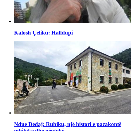
Kalosh Çeliku: Halldupi
Ndue Dedaj: Rubiku, një histori e pazakontë
mbitokë dhe nëntokë