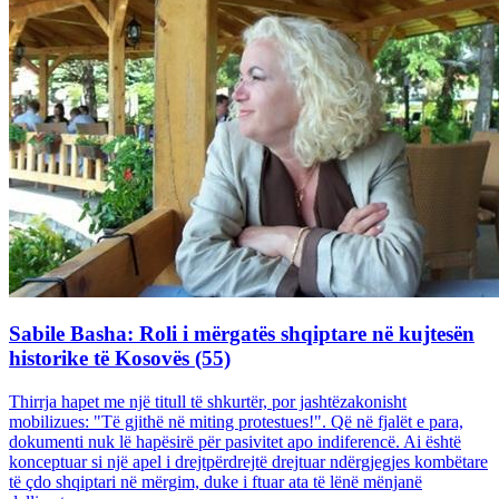
Sabile Basha: Roli i mërgatës shqiptare në kujtesën
historike të Kosovës (55)
Thirrja hapet me një titull të shkurtër, por jashtëzakonisht
mobilizues: "Të gjithë në miting protestues!". Që në fjalët e para,
dokumenti nuk lë hapësirë për pasivitet apo indiferencë. Ai është
konceptuar si një apel i drejtpërdrejtë drejtuar ndërgjegjes kombëtare
të çdo shqiptari në mërgim, duke i ftuar ata të lënë mënjanë