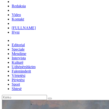
Redaksia
Video
Kontakt
[FULLNAME]
Hyni
Editorial
Speciale
Mendime
Intervista
Kulturë
Udhëpërshkrim
Faleminderit
Vërtetësi
Përjetësi
Sport
Shtesë