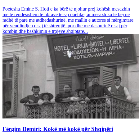
Poetesha Emine S. Hoti e ka bërë të njohur prej kohësh mesazhin
më të rëndësishëm të librave të saj poetikë, ai mesazh ka të bëj në
radhë të parë me atdhedashurinë, me mallin e autores si mërgimtare
për vendlindjen e saj të shtrenjtë, por dhe me dashurinë e saj për
kombin dhe bashkimin e trojeve shqiptare...
Fërgim Demiri: Kokë më kokë për Shqipëri