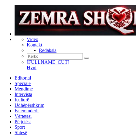
Video
Kontakt
Redaksia
[FULLNAME_CUT]
Hyni
Editorial
Speciale
Mendime
Intervista
Kulturë
Udhëpërshkrim
Faleminderit
Vërtetësi
Përjetësi
Sport
Shtesë