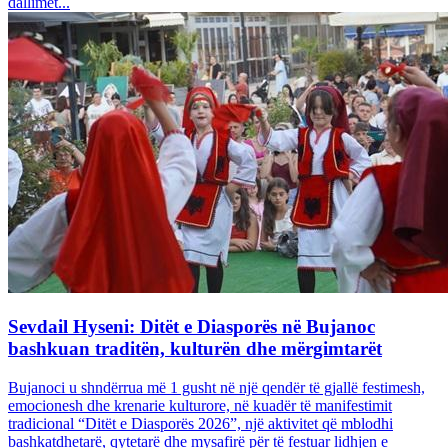
dallimet...
Sevdail Hyseni: Ditët e Diasporës në Bujanoc
bashkuan traditën, kulturën dhe mërgimtarët
Bujanoci u shndërrua më 1 gusht në një qendër të gjallë festimesh,
emocionesh dhe krenarie kulturore, në kuadër të manifestimit
tradicional “Ditët e Diasporës 2026”, një aktivitet që mblodhi
bashkatdhetarë, qytetarë dhe mysafirë për të festuar lidhjen e