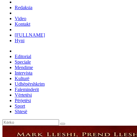
Redaksia
Video
Kontakt
[FULLNAME]
Hyni
Editorial
Speciale
Mendime
Intervista
Kulturë
Udhëpërshkrim
Faleminderit
Vërtetësi
Përjetësi
Sport
Shtesë