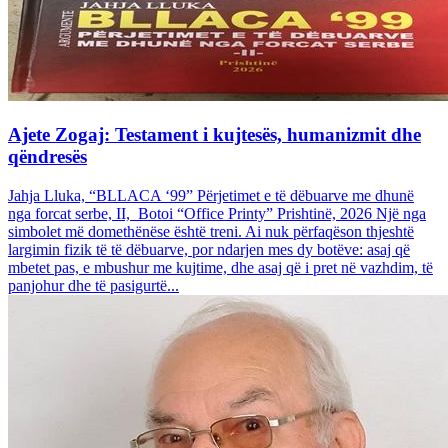
Ajete Zogaj: Testament i kujtesës, humanizmit dhe
qëndresës
Jahja Lluka, “BLLACA ‘99” Përjetimet e të dëbuarve me dhunë
nga forcat serbe, II, Botoi “Office Printy” Prishtinë, 2026 Një nga
simbolet më domethënëse është treni. Ai nuk përfaqëson thjeshtë
largimin fizik të të dëbuarve, por ndarjen mes dy botëve: asaj që
mbetet pas, e mbushur me kujtime, dhe asaj që i pret në vazhdim, të
panjohur dhe të pasigurtë...