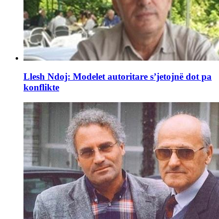
Llesh Ndoj: Modelet autoritare s’jetojnë dot pa
konflikte