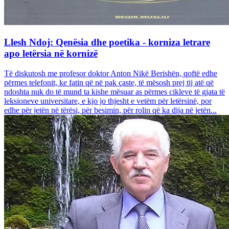
Llesh Ndoj: Qenësia dhe poetika - korniza letrare
apo letërsia në kornizë
Të diskutosh me profesor doktor Anton Nikë Berishën, qoftë edhe
përmes telefonit, ke fatin që në pak çaste, të mësosh prej tij atë që
ndoshta nuk do të mund ta kishe mësuar as përmes cikleve të gjata të
leksioneve universitare, e kjo jo thjesht e vetëm për letërsinë, por
edhe për jetën në tërësi, për besimin, për rolin që ka dija në jetën...