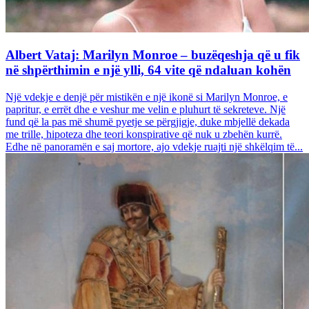
Albert Vataj: Marilyn Monroe – buzëqeshja që u fik
në shpërthimin e një ylli, 64 vite që ndaluan kohën
Një vdekje e denjë për mistikën e një ikonë si Marilyn Monroe, e
papritur, e errët dhe e veshur me velin e pluhurt të sekreteve. Një
fund që la pas më shumë pyetje se përgjigje, duke mbjellë dekada
me trille, hipoteza dhe teori konspirative që nuk u zbehën kurrë.
Edhe në panoramën e saj mortore, ajo vdekje ruajti një shkëlqim të...