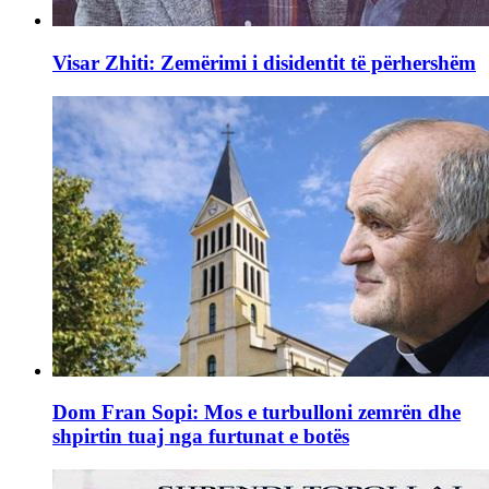
Visar Zhiti: Zemërimi i disidentit të përhershëm
Dom Fran Sopi: Mos e turbulloni zemrën dhe
shpirtin tuaj nga furtunat e botës