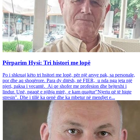
Përparim Hysi: Tri histori me lopë
Po i shkruaj këto tri hsitori me lopë, për një arsye pak, sa personale,
por dhe aq shoqërore. Para dy ditësh, në FIER, u nda nga jeta një
njeri, paksa i veçantë. Ai qe shofer me profesion dhe bejtexhi i
lindur. Unë, ngaqë e njihja mirë, e kam quajtur"Njeriu që të hiqte
stresin". Dhe i tillë ka qenë dhe ka mbetur në mendjet e...