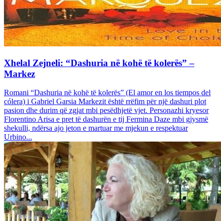
Xhelal Zejneli: “Dashuria në kohë të kolerës” –
Markez
Romani “Dashuria në kohë të kolerës” (El amor en los tiempos del
cólera) i Gabriel Garsia Markezit është rrëfim për një dashuri plot
pasion dhe durim që zgjat mbi pesëdhjetë vjet. Personazhi kryesor
Florentino Arisa e pret të dashurën e tij Fermina Daze mbi gjysmë
shekulli, ndërsa ajo jeton e martuar me mjekun e respektuar
Urbino...