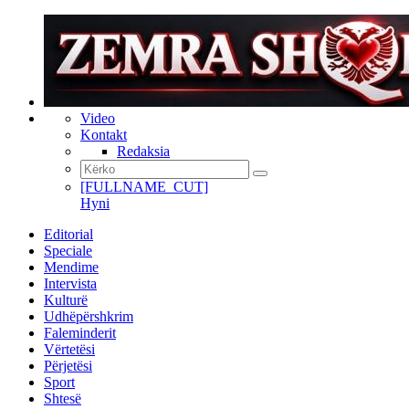
Video
Kontakt
Redaksia
[FULLNAME_CUT]
Hyni
Editorial
Speciale
Mendime
Intervista
Kulturë
Udhëpërshkrim
Faleminderit
Vërtetësi
Përjetësi
Sport
Shtesë