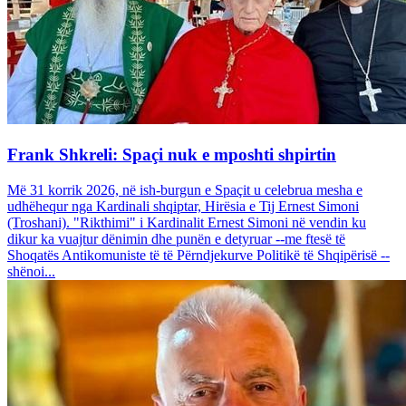
Frank Shkreli: Spaçi nuk e mposhti shpirtin
Më 31 korrik 2026, në ish-burgun e Spaçit u celebrua mesha e
udhëhequr nga Kardinali shqiptar, Hirësia e Tij Ernest Simoni
(Troshani). "Rikthimi" i Kardinalit Ernest Simoni në vendin ku
dikur ka vuajtur dënimin dhe punën e detyruar --me ftesë të
Shoqatës Antikomuniste të të Përndjekurve Politikë të Shqipërisë --
shënoi...