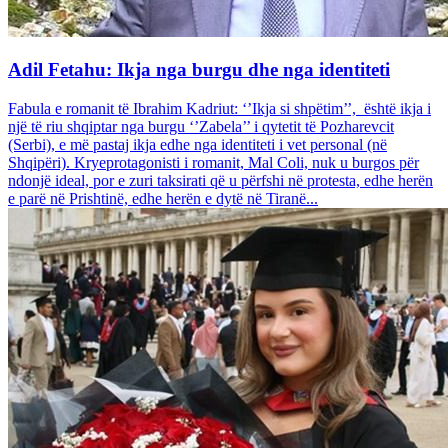
Adil Fetahu: Ikja nga burgu dhe nga identiteti
Fabula e romanit të Ibrahim Kadriut: ‘’Ikja si shpëtim’’, është ikja i
një të riu shqiptar nga burgu ‘’Zabela’’ i qytetit të Pozharevcit
(Serbi), e më pastaj ikja edhe nga identiteti i vet personal (në
Shqipëri). Kryeprotagonisti i romanit, Mal Coli, nuk u burgos për
ndonjë ideal, por e zuri taksirati që u përfshi në protesta, edhe herën
e parë në Prishtinë, edhe herën e dytë në Tiranë...