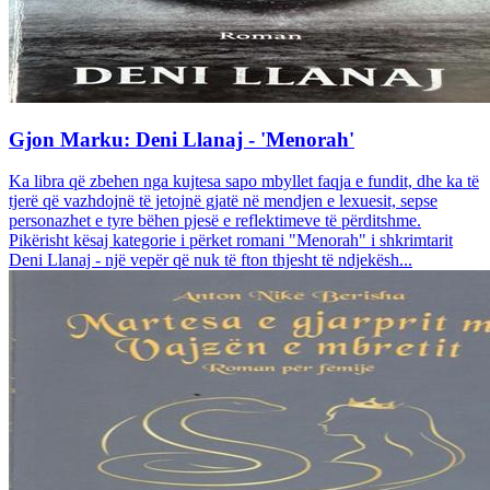
Gjon Marku: Deni Llanaj - 'Menorah'
Ka libra që zbehen nga kujtesa sapo mbyllet faqja e fundit, dhe ka të
tjerë që vazhdojnë të jetojnë gjatë në mendjen e lexuesit, sepse
personazhet e tyre bëhen pjesë e reflektimeve të përditshme.
Pikërisht kësaj kategorie i përket romani "Menorah" i shkrimtarit
Deni Llanaj - një vepër që nuk të fton thjesht të ndjekësh...