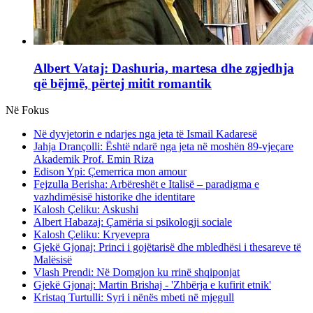
Albert Vataj: Dashuria, martesa dhe zgjedhja
që bëjmë, përtej mitit romantik
Në Fokus
Në dyvjetorin e ndarjes nga jeta të Ismail Kadaresë
Jahja Drançolli: Është ndarë nga jeta në moshën 89-vjeçare
Akademik Prof. Emin Riza
Edison Ypi: Çemerrica mon amour
Fejzulla Berisha: Arbëreshët e Italisë – paradigma e
vazhdimësisë historike dhe identitare
Kalosh Çeliku: Askushi
Albert Habazaj: Çamëria si psikologji sociale
Kalosh Çeliku: Kryevepra
Gjekë Gjonaj: Princi i gojëtarisë dhe mbledhësi i thesareve të
Malësisë
Vlash Prendi: Në Domgjon ku rrinë shqiponjat
Gjekë Gjonaj: Martin Brishaj - 'Zhbërja e kufirit etnik'
Kristaq Turtulli: Syri i nënës mbeti në mjegull