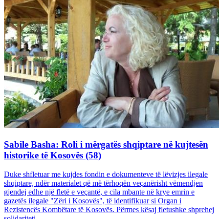
Sabile Basha: Roli i mërgatës shqiptare në kujtesën
historike të Kosovës (58)
Duke shfletuar me kujdes fondin e dokumenteve të lëvizjes ilegale
shqiptare, ndër materialet që më tërhoqën veçanërisht vëmendjen
gjendej edhe një fletë e veçantë, e cila mbante në krye emrin e
gazetës ilegale "Zëri i Kosovës", të identifikuar si Organ i
Rezistencës Kombëtare të Kosovës. Përmes kësaj fletushke shprehej
solidariteti...