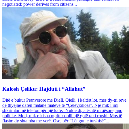
negotiated: power derives from citizens...
Kalosh Çeliku: Hajduti i “Allahut”
Ditë e bukur Pranverore me DieIl. Qielli, i kaltërt lot, mes dy-tri reve
që thyejnë qafën matanë maleve të “Çelevjollcës”. Një mik i imi
shkrimtar më telefon për një kafe. Nuk e di, a është miqësore, apo
politike. Moti, nuk e kisha ngritur dolli një gotë raki rrushi. Mos të
flasim dy shtamba me verë. Ose, për “Lëngun e turshisë”...