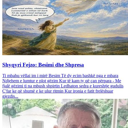
Shyqyri Fejzo: Besimi dhe Shpresa
Ti mbahu vëllai im i mirë Besim Të dy ecim bashkë nga e mbara
Ndjehem e lumtur e plot gëzim Kur të kam ty që çan përpara - Me
fjalë gëzimi ti na mbush shpirtin Ledhaton sedra e kureshtje gudulis
Ç'far ke që shumë e ke ulur ritmin Kur ironia e fatit frelëshuar
gjezdis...