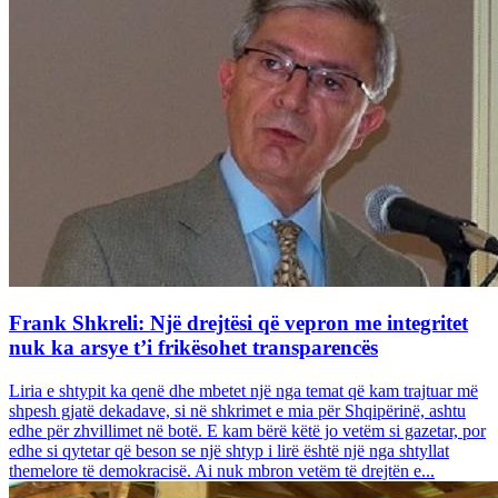
Frank Shkreli: Një drejtësi që vepron me integritet
nuk ka arsye t’i frikësohet transparencës
Liria e shtypit ka qenë dhe mbetet një nga temat që kam trajtuar më
shpesh gjatë dekadave, si në shkrimet e mia për Shqipërinë, ashtu
edhe për zhvillimet në botë. E kam bërë këtë jo vetëm si gazetar, por
edhe si qytetar që beson se një shtyp i lirë është një nga shtyllat
themelore të demokracisë. Ai nuk mbron vetëm të drejtën e...