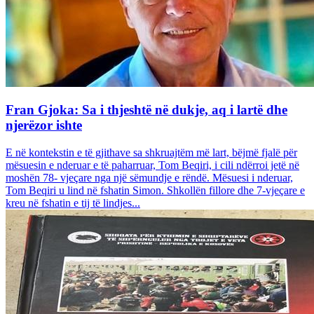
Fran Gjoka: Sa i thjeshtë në dukje, aq i lartë dhe
njerëzor ishte
E në kontekstin e të gjithave sa shkruajtëm më lart, bëjmë fjalë për
mësuesin e nderuar e të paharruar, Tom Beqiri, i cili ndërroi jetë në
moshën 78- vjeçare nga një sëmundje e rëndë. Mësuesi i nderuar,
Tom Beqiri u lind në fshatin Simon. Shkollën fillore dhe 7-vjeçare e
kreu në fshatin e tij të lindjes...