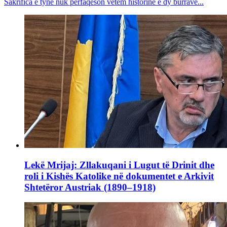
Sakrifica e tyne nuk përfaqëson vetëm historinë e dy burrave...
Lekë Mrijaj: Zllakuqani i Lugut të Drinit dhe
roli i Kishës Katolike në dokumentet e Arkivit
Shtetëror Austriak (1890–1918)