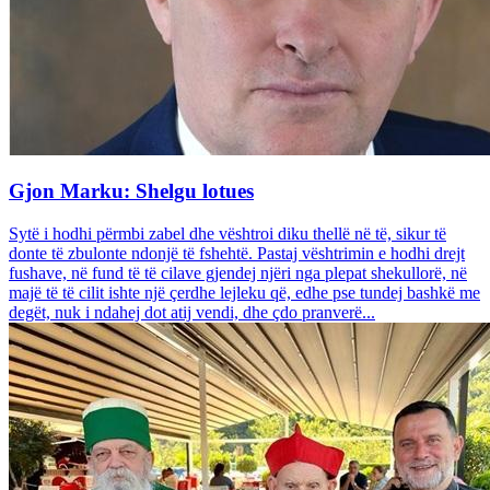
Gjon Marku: Shelgu lotues
Sytë i hodhi përmbi zabel dhe vështroi diku thellë në të, sikur të
donte të zbulonte ndonjë të fshehtë. Pastaj vështrimin e hodhi drejt
fushave, në fund të të cilave gjendej njëri nga plepat shekullorë, në
majë të të cilit ishte një çerdhe lejleku që, edhe pse tundej bashkë me
degët, nuk i ndahej dot atij vendi, dhe çdo pranverë...