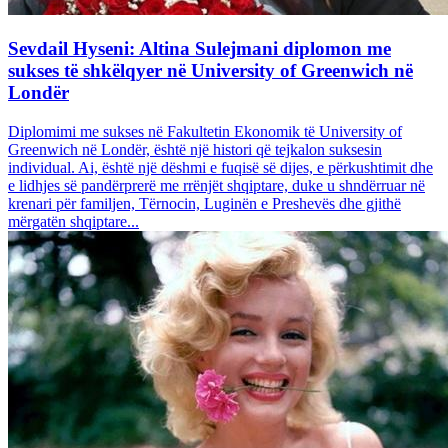
Sevdail Hyseni: Altina Sulejmani diplomon me
sukses të shkëlqyer në University of Greenwich në
Londër
Diplomimi me sukses në Fakultetin Ekonomik të University of
Greenwich në Londër, është një histori që tejkalon suksesin
individual. Ai, është një dëshmi e fuqisë së dijes, e përkushtimit dhe
e lidhjes së pandërprerë me rrënjët shqiptare, duke u shndërruar në
krenari për familjen, Tërnocin, Luginën e Preshevës dhe gjithë
mërgatën shqiptare...