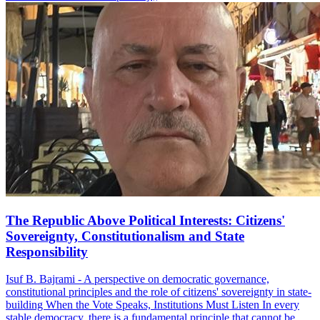
The Republic Above Political Interests: Citizens'
Sovereignty, Constitutionalism and State
Responsibility
Isuf B. Bajrami - A perspective on democratic governance,
constitutional principles and the role of citizens' sovereignty in state-
building When the Vote Speaks, Institutions Must Listen In every
stable democracy, there is a fundamental principle that cannot be