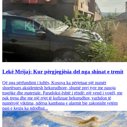
Lekë Mrijaj: Kur përgjegjësia del nga shinat e trenit
Që nga përfundimi i luftës, Kosova ka përjetuar një numër
shqetësues aksidentesh hekurudhore, shumë prej tyre me pasoja
tragjike dhe materiale. Paradoksi është i rëndë: një vend i vogël, me
pak trena dhe me një rrjet të kufizuar hekurudhor, vazhdon të
numërojë viktima, ndërsa kambana e alarmit bie zakonisht vetëm
pasi e keqja ka ndodhur...