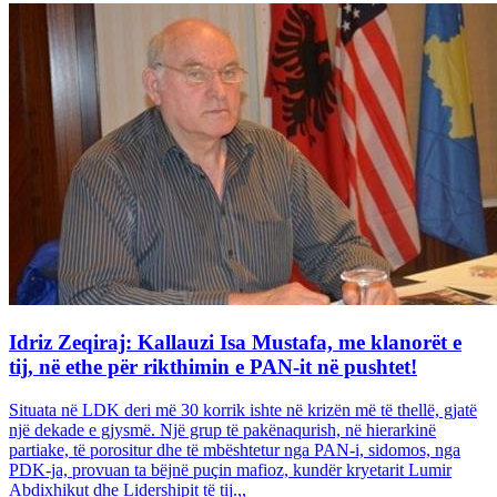
Idriz Zeqiraj: Kallauzi Isa Mustafa, me klanorët e
tij, në ethe për rikthimin e PAN-it në pushtet!
Situata në LDK deri më 30 korrik ishte në krizën më të thellë, gjatë
një dekade e gjysmë. Një grup të pakënaqurish, në hierarkinë
partiake, të porositur dhe të mbështetur nga PAN-i, sidomos, nga
PDK-ja, provuan ta bëjnë puçin mafioz, kundër kryetarit Lumir
Abdixhikut dhe Lidershipit të tij.,,