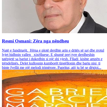
Resmi Osmani: Zëra nga nëndheu
Natë e fundmajit. Hëna e plotë derdhte arin e dritës së saj dhe rrotul
lyjet hidhnin vallen xixëlluese. E shumë prej tyre derdheshin
tatëpjetë sa bariut i dukedhin si një shi yjesh. Flladi kishte amzën e
trëndelinës. Delet kullosnin,kumborët tingëllonin dhe bariu nisi ti
binte fyellit me një melodi trimërore. Papritur, atij ju bë se dëgjoi...