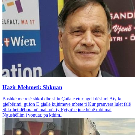
Hazir Mehmeti: Shkuan
Bashkë me retë shkoi dhe shiu Çatia e etur ngeli dëshmi Aty ku
gjelbërimi gufon E gjallë kujtimeve mbete ti Kur pranvera lulet falë
Shkrihet dëbora në mall për ty Fytyrë e jote hënë mbi mal
Ngushëllim i vonuar, pa kthim...