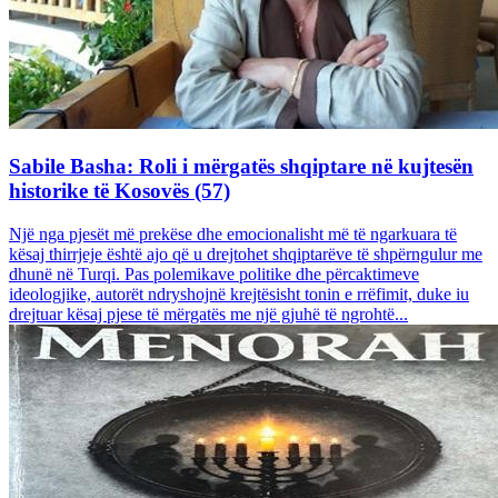
Sabile Basha: Roli i mërgatës shqiptare në kujtesën
historike të Kosovës (57)
Një nga pjesët më prekëse dhe emocionalisht më të ngarkuara të
kësaj thirrjeje është ajo që u drejtohet shqiptarëve të shpërngulur me
dhunë në Turqi. Pas polemikave politike dhe përcaktimeve
ideologjike, autorët ndryshojnë krejtësisht tonin e rrëfimit, duke iu
drejtuar kësaj pjese të mërgatës me një gjuhë të ngrohtë...