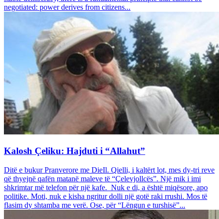
negotiated: power derives from citizens...
Kalosh Çeliku: Hajduti i “Allahut”
Ditë e bukur Pranverore me DieIl. Qielli, i kaltërt lot, mes dy-tri reve
që thyejnë qafën matanë maleve të “Çelevjollcës”. Një mik i imi
shkrimtar më telefon për një kafe. Nuk e di, a është miqësore, apo
politike. Moti, nuk e kisha ngritur dolli një gotë raki rrushi. Mos të
flasim dy shtamba me verë. Ose, për “Lëngun e turshisë”...