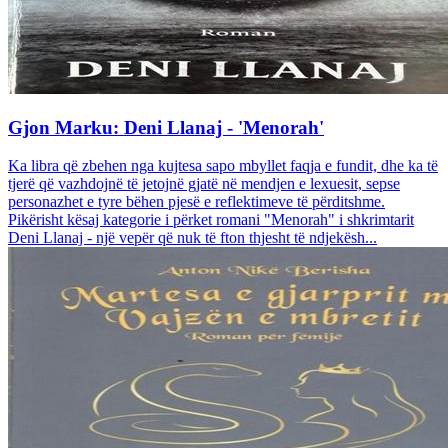
Gjon Marku: Deni Llanaj - 'Menorah'
Ka libra që zbehen nga kujtesa sapo mbyllet faqja e fundit, dhe ka të
tjerë që vazhdojnë të jetojnë gjatë në mendjen e lexuesit, sepse
personazhet e tyre bëhen pjesë e reflektimeve të përditshme.
Pikërisht kësaj kategorie i përket romani "Menorah" i shkrimtarit
Deni Llanaj - një vepër që nuk të fton thjesht të ndjekësh...