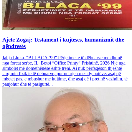
Ajete Zogaj: Testament i kujtesës, humanizmit dhe
qëndresës
Jahja Lluka, “BLLACA ‘99” Përjetimet e të dëbuarve me dhunë
nga forcat serbe, II, Botoi “Office Printy” Prishtinë, 2026 Një nga
simbolet më domethënëse është treni. Ai nuk përfaqëson thjeshtë
largimin fizik të të dëbuarve, por ndarjen mes dy botëve: asaj që
mbetet pas, e mbushur me kujtime, dhe asaj që i pret në vazhdim, të
panjohur dhe të pasigurtë...