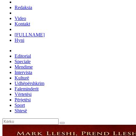
Redaksia
Video
Kontakt
[FULLNAME]
Hyni
Editorial
Speciale
Mendime
Intervista
Kulturë
Udhëpërshkrim
Faleminderit
Vërtetësi
Përjetësi
Sport
Shtesë