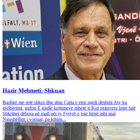
Hazir Mehmeti: Shkuan
Bashkë me retë shkoi dhe shiu Çatia e etur ngeli dëshmi Aty ku
gjelbërimi gufon E gjallë kujtimeve mbete ti Kur pranvera lulet falë
Shkrihet dëbora në mall për ty Fytyrë e jote hënë mbi mal
Ngushëllim i vonuar, pa kthim...