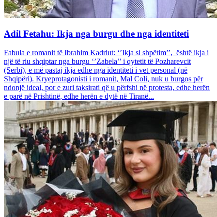
Adil Fetahu: Ikja nga burgu dhe nga identiteti
Fabula e romanit të Ibrahim Kadriut: ‘’Ikja si shpëtim’’, është ikja i
një të riu shqiptar nga burgu ‘’Zabela’’ i qytetit të Pozharevcit
(Serbi), e më pastaj ikja edhe nga identiteti i vet personal (në
Shqipëri). Kryeprotagonisti i romanit, Mal Coli, nuk u burgos për
ndonjë ideal, por e zuri taksirati që u përfshi në protesta, edhe herën
e parë në Prishtinë, edhe herën e dytë në Tiranë...