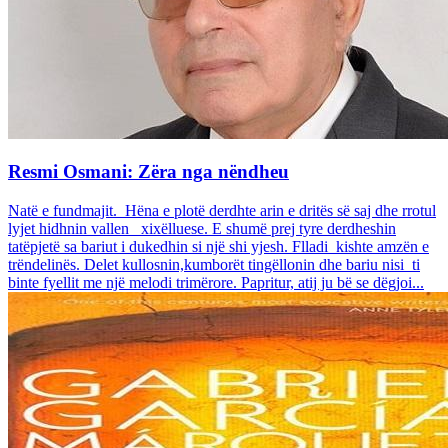
Resmi Osmani: Zëra nga nëndheu
Natë e fundmajit. Hëna e plotë derdhte arin e dritës së saj dhe rrotul
lyjet hidhnin vallen xixëlluese. E shumë prej tyre derdheshin
tatëpjetë sa bariut i dukedhin si një shi yjesh. Flladi kishte amzën e
trëndelinës. Delet kullosnin,kumborët tingëllonin dhe bariu nisi ti
binte fyellit me një melodi trimërore. Papritur, atij ju bë se dëgjoi...