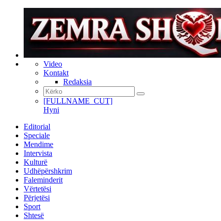
Video
Kontakt
Redaksia
[FULLNAME_CUT]
Hyni
Editorial
Speciale
Mendime
Intervista
Kulturë
Udhëpërshkrim
Faleminderit
Vërtetësi
Përjetësi
Sport
Shtesë