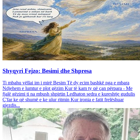
Shyqyri Fejzo: Besimi dhe Shpresa
Ti mbahu vëllai im i mirë Besim Të dy ecim bashkë nga e mbara
Ndjehem e lumtur e plot gëzim Kur të kam ty që çan përpara - Me
fjalë gëzimi ti na mbush shpirtin Ledhaton sedra e kureshtje gudulis
Ç'far ke që shumë e ke ulur ritmin Kur ironia e fatit frelëshuar
gjezdis...