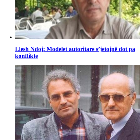
Llesh Ndoj: Modelet autoritare s’jetojnë dot pa
konflikte