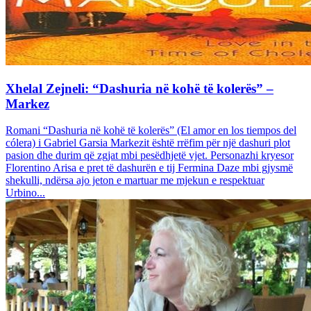
Xhelal Zejneli: “Dashuria në kohë të kolerës” –
Markez
Romani “Dashuria në kohë të kolerës” (El amor en los tiempos del
cólera) i Gabriel Garsia Markezit është rrëfim për një dashuri plot
pasion dhe durim që zgjat mbi pesëdhjetë vjet. Personazhi kryesor
Florentino Arisa e pret të dashurën e tij Fermina Daze mbi gjysmë
shekulli, ndërsa ajo jeton e martuar me mjekun e respektuar
Urbino...