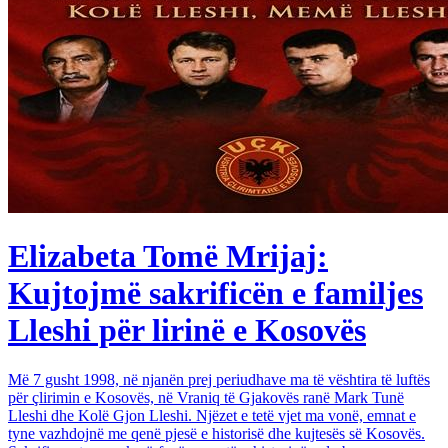
Elizabeta Tomë Mrijaj:
Kujtojmë sakrificën e familjes
Lleshi për lirinë e Kosovës
Më 7 gusht 1998, në njanën prej periudhave ma të vështira të luftës
për çlirimin e Kosovës, në Vraniq të Gjakovës ranë Mark Tunë
Lleshi dhe Kolë Gjon Lleshi. Njëzet e tetë vjet ma vonë, emnat e
tyne vazhdojnë me qenë pjesë e historisë dhe kujtesës së Kosovës.