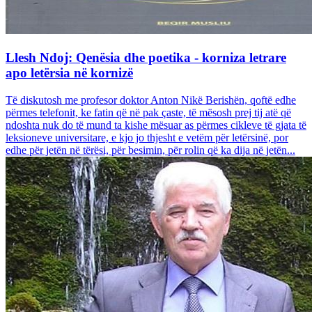
Llesh Ndoj: Qenësia dhe poetika - korniza letrare
apo letërsia në kornizë
Të diskutosh me profesor doktor Anton Nikë Berishën, qoftë edhe
përmes telefonit, ke fatin që në pak çaste, të mësosh prej tij atë që
ndoshta nuk do të mund ta kishe mësuar as përmes cikleve të gjata të
leksioneve universitare, e kjo jo thjesht e vetëm për letërsinë, por
edhe për jetën në tërësi, për besimin, për rolin që ka dija në jetën...