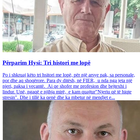
Përparim Hysi: Tri histori me lopë
Po i shkruaj këto tri hsitori me lopë, për një arsye pak, sa personale,
por dhe aq shoqërore. Para dy ditësh, në FIER, u nda nga jeta një
njeri, paksa i veçantë. Ai qe shofer me profesion dhe bejtexhi i
lindur. Unë, ngaqë e njihja mirë, e kam quajtur"Njeriu që të hiqte
stresin". Dhe i tillë ka qenë dhe ka mbetur në mendjet e...