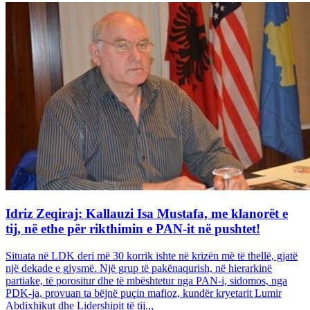
Idriz Zeqiraj: Kallauzi Isa Mustafa, me klanorët e
tij, në ethe për rikthimin e PAN-it në pushtet!
Situata në LDK deri më 30 korrik ishte në krizën më të thellë, gjatë
një dekade e gjysmë. Një grup të pakënaqurish, në hierarkinë
partiake, të porositur dhe të mbështetur nga PAN-i, sidomos, nga
PDK-ja, provuan ta bëjnë puçin mafioz, kundër kryetarit Lumir
Abdixhikut dhe Lidershipit të tij.,,