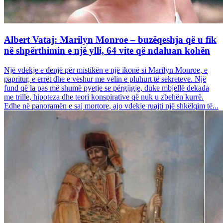
Albert Vataj: Marilyn Monroe – buzëqeshja që u fik
në shpërthimin e një ylli, 64 vite që ndaluan kohën
Një vdekje e denjë për mistikën e një ikonë si Marilyn Monroe, e
papritur, e errët dhe e veshur me velin e pluhurt të sekreteve. Një
fund që la pas më shumë pyetje se përgjigje, duke mbjellë dekada
me trille, hipoteza dhe teori konspirative që nuk u zbehën kurrë.
Edhe në panoramën e saj mortore, ajo vdekje ruajti një shkëlqim të...