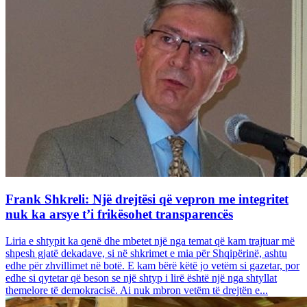
Frank Shkreli: Një drejtësi që vepron me integritet
nuk ka arsye t’i frikësohet transparencës
Liria e shtypit ka qenë dhe mbetet një nga temat që kam trajtuar më
shpesh gjatë dekadave, si në shkrimet e mia për Shqipërinë, ashtu
edhe për zhvillimet në botë. E kam bërë këtë jo vetëm si gazetar, por
edhe si qytetar që beson se një shtyp i lirë është një nga shtyllat
themelore të demokracisë. Ai nuk mbron vetëm të drejtën e...