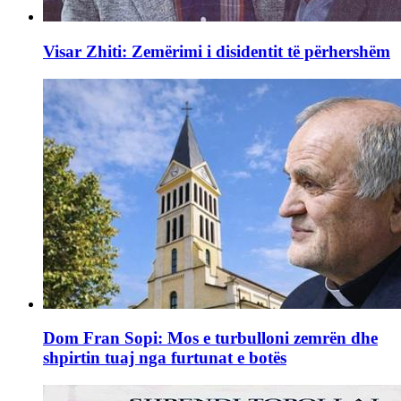
Visar Zhiti: Zemërimi i disidentit të përhershëm
Dom Fran Sopi: Mos e turbulloni zemrën dhe
shpirtin tuaj nga furtunat e botës