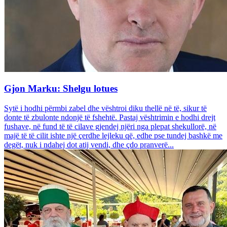
Gjon Marku: Shelgu lotues
Sytë i hodhi përmbi zabel dhe vështroi diku thellë në të, sikur të
donte të zbulonte ndonjë të fshehtë. Pastaj vështrimin e hodhi drejt
fushave, në fund të të cilave gjendej njëri nga plepat shekullorë, në
majë të të cilit ishte një çerdhe lejleku që, edhe pse tundej bashkë me
degët, nuk i ndahej dot atij vendi, dhe çdo pranverë...