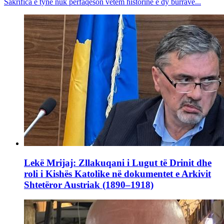
Sakrifica e tyne nuk përfaqëson vetëm historinë e dy burrave...
Lekë Mrijaj: Zllakuqani i Lugut të Drinit dhe
roli i Kishës Katolike në dokumentet e Arkivit
Shtetëror Austriak (1890–1918)