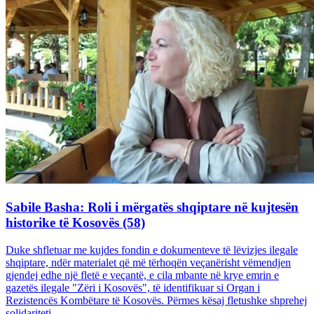
Sabile Basha: Roli i mërgatës shqiptare në kujtesën
historike të Kosovës (58)
Duke shfletuar me kujdes fondin e dokumenteve të lëvizjes ilegale
shqiptare, ndër materialet që më tërhoqën veçanërisht vëmendjen
gjendej edhe një fletë e veçantë, e cila mbante në krye emrin e
gazetës ilegale "Zëri i Kosovës", të identifikuar si Organ i
Rezistencës Kombëtare të Kosovës. Përmes kësaj fletushke shprehej
solidariteti...