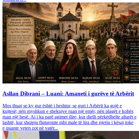
Asllan Dibrani – Luani: Amaneti i gurëve të Arbërit
Mos thuaj se ky gur është i heshtur, se guri i Arbërit ka gojë e
kujtesë; nën myshkun e shekujve ruan një emër, nën plagët e kohës
ruan një besë. Ai i ka parë agimet ilire, kur dielli përkëdhelte altarët e
lashtë, kur shqipja fluturonte mbi male të lira dhe njeriu i kësaj toke
e quante veten zot në vatër...