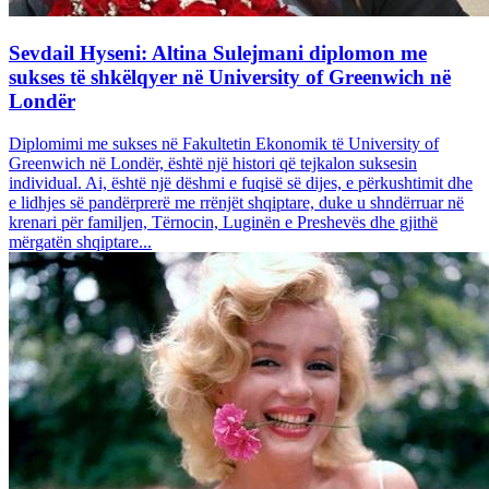
Sevdail Hyseni: Altina Sulejmani diplomon me
sukses të shkëlqyer në University of Greenwich në
Londër
Diplomimi me sukses në Fakultetin Ekonomik të University of
Greenwich në Londër, është një histori që tejkalon suksesin
individual. Ai, është një dëshmi e fuqisë së dijes, e përkushtimit dhe
e lidhjes së pandërprerë me rrënjët shqiptare, duke u shndërruar në
krenari për familjen, Tërnocin, Luginën e Preshevës dhe gjithë
mërgatën shqiptare...