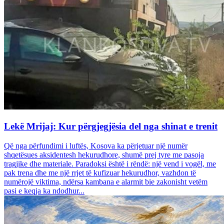
Lekë Mrijaj: Kur përgjegjësia del nga shinat e trenit
Që nga përfundimi i luftës, Kosova ka përjetuar një numër
shqetësues aksidentesh hekurudhore, shumë prej tyre me pasoja
tragjike dhe materiale. Paradoksi është i rëndë: një vend i vogël, me
pak trena dhe me një rrjet të kufizuar hekurudhor, vazhdon të
numërojë viktima, ndërsa kambana e alarmit bie zakonisht vetëm
pasi e keqja ka ndodhur...