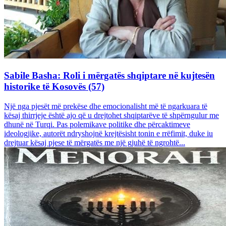
Sabile Basha: Roli i mërgatës shqiptare në kujtesën
historike të Kosovës (57)
Një nga pjesët më prekëse dhe emocionalisht më të ngarkuara të
kësaj thirrjeje është ajo që u drejtohet shqiptarëve të shpërngulur me
dhunë në Turqi. Pas polemikave politike dhe përcaktimeve
ideologjike, autorët ndryshojnë krejtësisht tonin e rrëfimit, duke iu
drejtuar kësaj pjese të mërgatës me një gjuhë të ngrohtë...