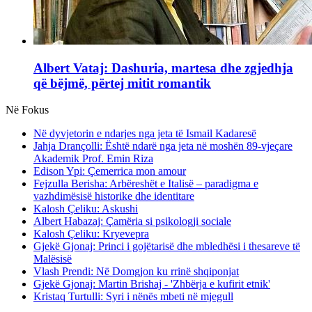
Albert Vataj: Dashuria, martesa dhe zgjedhja
që bëjmë, përtej mitit romantik
Në Fokus
Në dyvjetorin e ndarjes nga jeta të Ismail Kadaresë
Jahja Drançolli: Është ndarë nga jeta në moshën 89-vjeçare
Akademik Prof. Emin Riza
Edison Ypi: Çemerrica mon amour
Fejzulla Berisha: Arbëreshët e Italisë – paradigma e
vazhdimësisë historike dhe identitare
Kalosh Çeliku: Askushi
Albert Habazaj: Çamëria si psikologji sociale
Kalosh Çeliku: Kryevepra
Gjekë Gjonaj: Princi i gojëtarisë dhe mbledhësi i thesareve të
Malësisë
Vlash Prendi: Në Domgjon ku rrinë shqiponjat
Gjekë Gjonaj: Martin Brishaj - 'Zhbërja e kufirit etnik'
Kristaq Turtulli: Syri i nënës mbeti në mjegull