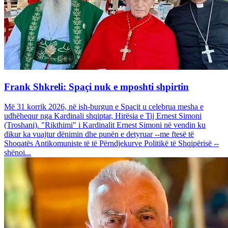
Frank Shkreli: Spaçi nuk e mposhti shpirtin
Më 31 korrik 2026, në ish-burgun e Spaçit u celebrua mesha e
udhëhequr nga Kardinali shqiptar, Hirësia e Tij Ernest Simoni
(Troshani). "Rikthimi" i Kardinalit Ernest Simoni në vendin ku
dikur ka vuajtur dënimin dhe punën e detyruar --me ftesë të
Shoqatës Antikomuniste të të Përndjekurve Politikë të Shqipërisë --
shënoi...