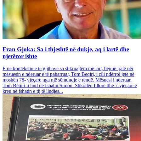
Fran Gjoka: Sa i thjeshtë në dukje, aq i lartë dhe
njerëzor ishte
E në kontekstin e të gjithave sa shkruajtëm më lart, bëjmë fjalë për
mësuesin e nderuar e të paharruar, Tom Beqiri, i cili ndërroi jetë në
moshën 78- vjeçare nga një sëmundje e rëndë. Mësuesi i nderuar,
Tom Beqiri u lind në fshatin Simon. Shkollën fillore dhe 7-vjeçare e
kreu në fshatin e tij të lindjes...