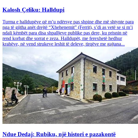
Kalosh Çeliku: Halldupi
Turma e halldupëve që m’u ndërsye pas shpine dhe më shtynte para
nga të gjitha anët drejtë “Xhehenemit” (Ferrit), s’di as vetë se si m’i
ndali këmbët para disa shpalljeve publike pas dere, ku prisnin në
rend korbat dhe sorrat e zeza. Halldupët, me ferexhetë hedhur
krahëve, në vend strukeve leshit të deleve, tirqëve me gajtana...
Ndue Dedaj: Rubiku, një histori e pazakontë