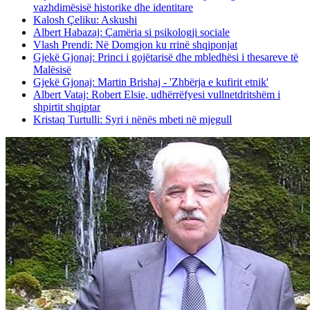
vazhdimësisë historike dhe identitare
Kalosh Çeliku: Askushi
Albert Habazaj: Çamëria si psikologji sociale
Vlash Prendi: Në Domgjon ku rrinë shqiponjat
Gjekë Gjonaj: Princi i gojëtarisë dhe mbledhësi i thesareve të
Malësisë
Gjekë Gjonaj: Martin Brishaj - 'Zhbërja e kufirit etnik'
Albert Vataj: Robert Elsie, udhërrëfyesi vullnetdritshëm i
shpirtit shqiptar
Kristaq Turtulli: Syri i nënës mbeti në mjegull