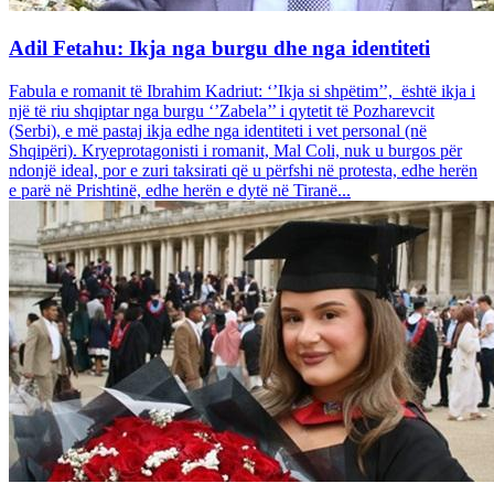
Adil Fetahu: Ikja nga burgu dhe nga identiteti
Fabula e romanit të Ibrahim Kadriut: ‘’Ikja si shpëtim’’, është ikja i
një të riu shqiptar nga burgu ‘’Zabela’’ i qytetit të Pozharevcit
(Serbi), e më pastaj ikja edhe nga identiteti i vet personal (në
Shqipëri). Kryeprotagonisti i romanit, Mal Coli, nuk u burgos për
ndonjë ideal, por e zuri taksirati që u përfshi në protesta, edhe herën
e parë në Prishtinë, edhe herën e dytë në Tiranë...