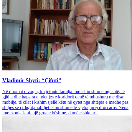
Vladimir Shyti: “Çifuti”
Në dhomat e vogla, ku jetonte familja ime ishin shumë ngushtë, të
gjitha dhe hapsira e ndenjes e koridorit qenë të mbushura me disa
mobilje, të cilat i kishim sjellë këtu në qytet nga shtëpia e madhe pas
shitjes së çifligut;mobiljet ishin shumë të vjetra, prej druri arre. Nëna
ime, zonja Jani, një grua e bëshme, damë e shkuar...