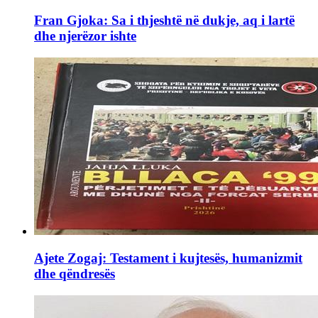
Fran Gjoka: Sa i thjeshtë në dukje, aq i lartë
dhe njerëzor ishte
Ajete Zogaj: Testament i kujtesës, humanizmit
dhe qëndresës