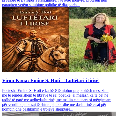
kryesore të Evropës Perëndimore. Në këtë mënyrë, protestat nuk
paraqiten vetëm si tubime politike të diasporës...
Viron Kona: Emine S. Hoti - 'Luftëtari i lirisë'
Poetesha Emine S. Hoti e ka bërë të njohur prej kohësh mesazhin
më të rëndësishëm të librave të saj poetikë, ai mesazh ka të bëj në
radhë të parë me atdhedashurinë, me mallin e autores si mërgimtare
për vendlindjen e saj të shtrenjtë, por dhe me dashurinë e saj për
kombin dhe bashkimin e trojeve shqiptare...