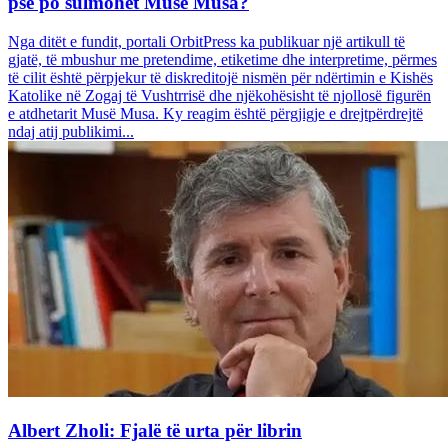
pse po sulmohet Musë Musa?
Nga ditët e fundit, portali OrbitPress ka publikuar një artikull të
gjatë, të mbushur me pretendime, etiketime dhe interpretime, përmes
të cilit është përpjekur të diskreditojë nismën për ndërtimin e Kishës
Katolike në Zogaj të Vushtrrisë dhe njëkohësisht të njollosë figurën
e atdhetarit Musë Musa. Ky reagim është përgjigje e drejtpërdrejtë
ndaj atij publikimi...
Albert Zholi: Fjalë të urta për librin