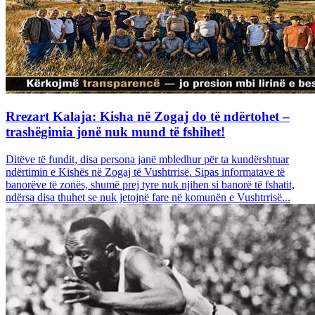
Rrezart Kalaja: Kisha në Zogaj do të ndërtohet –
trashëgimia jonë nuk mund të fshihet!
Ditëve të fundit, disa persona janë mbledhur për ta kundërshtuar
ndërtimin e Kishës në Zogaj të Vushtrrisë. Sipas informatave të
banorëve të zonës, shumë prej tyre nuk njihen si banorë të fshatit,
ndërsa disa thuhet se nuk jetojnë fare në komunën e Vushtrrisë...