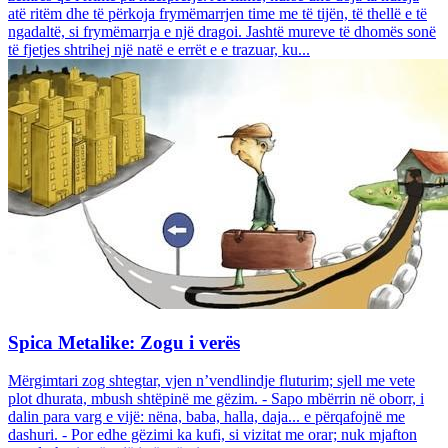
atë ritëm dhe të përkoja frymëmarrjen time me të tijën, të thellë e të
ngadaltë, si frymëmarrja e një dragoi. Jashtë mureve të dhomës sonë
të fjetjes shtrihej një natë e errët e e trazuar, ku...
Spica Metalike: Zogu i verës
Mërgimtari zog shtegtar, vjen n’vendlindje fluturim; sjell me vete
plot dhurata, mbush shtëpinë me gëzim. - Sapo mbërrin në oborr, i
dalin para varg e vijë: nëna, baba, halla, daja... e përqafojnë me
dashuri. - Por edhe gëzimi ka kufi, si vizitat me orar; nuk mjafton