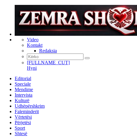
Video
Kontakt
Redaksia
[FULLNAME_CUT]
Hyni
Editorial
Speciale
Mendime
Intervista
Kulturë
Udhëpërshkrim
Faleminderit
Vërtetësi
Përjetësi
Sport
Shtesë