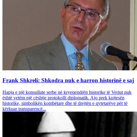
Frank Shkreli: Shkodra nuk e harron historinë e saj
Hapja e një konsullate serbe në kryeqendrën historike të Veriut nuk
është vetëm një çështje protokolli diplomatik. Ajo prek kujtesën
historike, simbolikën kombëtare dhe të drejtën e qytetarëve për të
kërkuar transparencë...