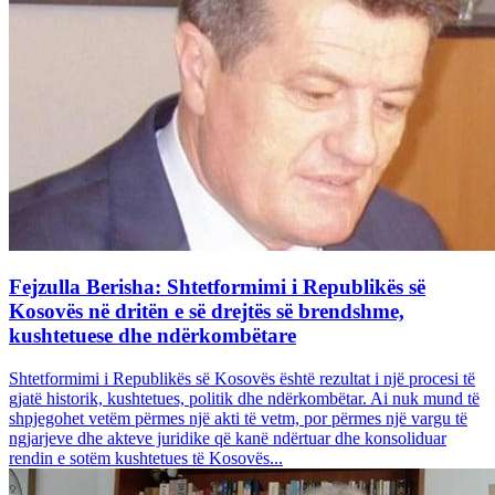
Fejzulla Berisha: Shtetformimi i Republikës së
Kosovës në dritën e së drejtës së brendshme,
kushtetuese dhe ndërkombëtare
Shtetformimi i Republikës së Kosovës është rezultat i një procesi të
gjatë historik, kushtetues, politik dhe ndërkombëtar. Ai nuk mund të
shpjegohet vetëm përmes një akti të vetm, por përmes një vargu të
ngjarjeve dhe akteve juridike që kanë ndërtuar dhe konsoliduar
rendin e sotëm kushtetues të Kosovës...