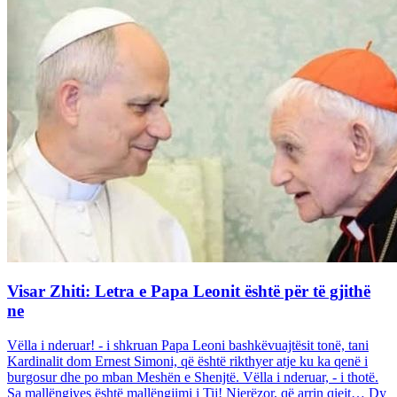
Visar Zhiti: Letra e Papa Leonit është për të gjithë
ne
Vëlla i nderuar! - i shkruan Papa Leoni bashkëvuajtësit tonë, tani
Kardinalit dom Ernest Simoni, që është rikthyer atje ku ka qenë i
burgosur dhe po mban Meshën e Shenjtë. Vëlla i nderuar, - i thotë.
Sa mallëngjyes është mallëngjimi i Tij! Njerëzor, që arrin qiejt… Dy