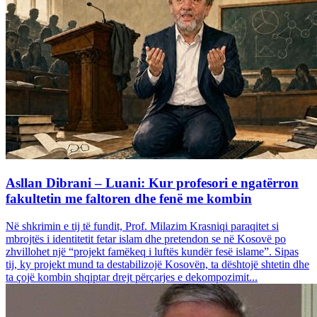
Asllan Dibrani – Luani: Kur profesori e ngatërron
fakultetin me faltoren dhe fenë me kombin
Në shkrimin e tij të fundit, Prof. Milazim Krasniqi paraqitet si
mbrojtës i identitetit fetar islam dhe pretendon se në Kosovë po
zhvillohet një “projekt famëkeq i luftës kundër fesë islame”. Sipas
tij, ky projekt mund ta destabilizojë Kosovën, ta dështojë shtetin dhe
ta çojë kombin shqiptar drejt përçarjes e dekompozimit...