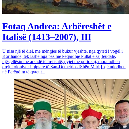
Fotaq Andrea: Arbëreshët e
Italisë (1413–2007), III
U nisa një të diel, me mëngjes të bukur vjeshte, nga qyteti i vogël i
Korilianos; tek lashë nga pas me keqardhje kullat e saj feudale,
ujësjellësin me arkadë të trefishtë, pyjet me portokaj, mora udhën
drejt kolonive shqiptare të San-Demetrios [Shën Mitrit], që ndodhen
në Perëndim të qytetit...