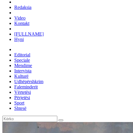
Redaksia
Video
Kontakt
[FULLNAME]
Hyni
Editorial
Speciale
Mendime
Intervista
Kulturë
Udhëpërshkrim
Faleminderit
Vërtetësi
Përjetësi
Sport
Shtesë