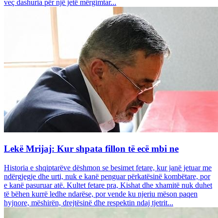
veç dashuria për një jetë mërgimtar...
Lekë Mrijaj: Kur shpata fillon të ecë mbi ne
Historia e shqiptarëve dëshmon se besimet fetare, kur janë jetuar me
ndërgjegje dhe urti, nuk e kanë penguar përkatësinë kombëtare, por
e kanë pasuruar atë. Kultet fetare pra, Kishat dhe xhamitë nuk duhet
të bëhen kurrë ledhe ndarëse, por vende ku njeriu mëson paqen
hyjnore, mëshirën, drejtësinë dhe respektin ndaj tjetrit...