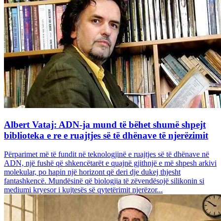
Albert Vataj: ADN-ja mund të bëhet shumë shpejt
biblioteka e re e ruajtjes së të dhënave të njerëzimit
Përparimet më të fundit në teknologjinë e ruajtjes së të dhënave në
ADN, një fushë që shkencëtarët e quajnë gjithnjë e më shpesh arkivi
molekular, po hapin një horizont që deri dje dukej thjesht
fantashkencë. Mundësinë që biologjia të zëvendësojë silikonin si
mediumi kryesor i kujtesës së qytetërimit njerëzor...