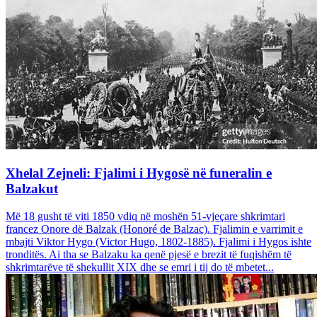
Xhelal Zejneli: Fjalimi i Hygosë në funeralin e
Balzakut
Më 18 gusht të viti 1850 vdiq në moshën 51-vjeçare shkrimtari
francez Onore dë Balzak (Honoré de Balzac). Fjalimin e varrimit e
mbajti Viktor Hygo (Victor Hugo, 1802-1885). Fjalimi i Hygos ishte
tronditës. Ai tha se Balzaku ka qenë pjesë e brezit të fuqishëm të
shkrimtarëve të shekullit XIX dhe se emri i tij do të mbetet...