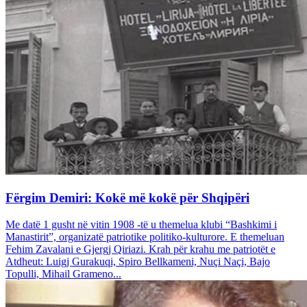
Fërgim Demiri: Kokë më kokë për Shqipëri
Me datë 1 gusht në vitin 1908 -të u themelua klubi “Bashkimi i
Manastirit”, organizatë patriotike politiko-kulturore. E themeluan
Fehim Zavalani e Gjergj Qiriazi. Krah për krahu me patriotët e
Atdheut: Luigj Gurakuqi, Spiro Bellkameni, Nuçi Naçi, Bajo
Topulli, Mihail Grameno...