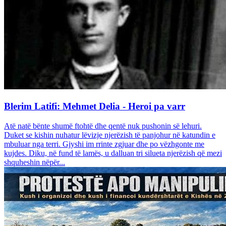
Blerim Latifi: Mehmet Delia - Heroi pa varr
Atë natë bënte shumë ftohtë dhe qentë nuk pushonin së lehuri.
Duket se kishin nuhatur lëvizje njerëzish të panjohur në katundin e
mbuluar nga terri. Gjyshi im rrinte zgjuar dhe po vëzhgonte me
kujdes. Diku, në fund të lamës, u dalluan tri silueta njerëzish që mezi
shquheshin nëpër...