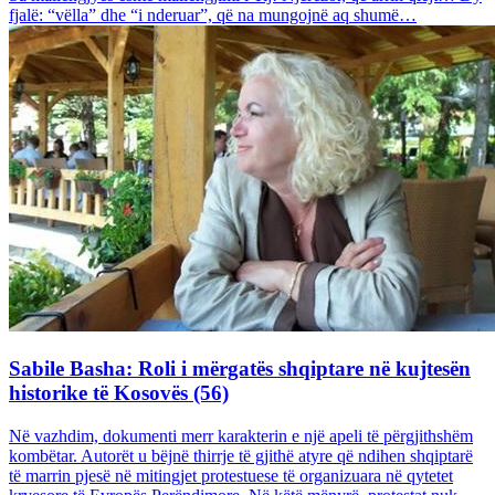
fjalë: “vëlla” dhe “i nderuar”, që na mungojnë aq shumë…
Sabile Basha: Roli i mërgatës shqiptare në kujtesën
historike të Kosovës (56)
Në vazhdim, dokumenti merr karakterin e një apeli të përgjithshëm
kombëtar. Autorët u bëjnë thirrje të gjithë atyre që ndihen shqiptarë
të marrin pjesë në mitingjet protestuese të organizuara në qytetet