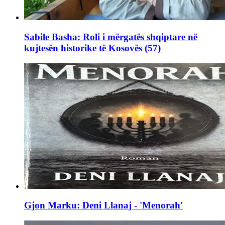
Sabile Basha: Roli i mërgatës shqiptare në
kujtesën historike të Kosovës (57)
Gjon Marku: Deni Llanaj - 'Menorah'