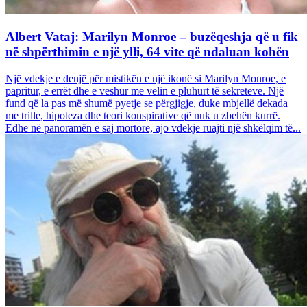
Albert Vataj: Marilyn Monroe – buzëqeshja që u fik
në shpërthimin e një ylli, 64 vite që ndaluan kohën
Një vdekje e denjë për mistikën e një ikonë si Marilyn Monroe, e
papritur, e errët dhe e veshur me velin e pluhurt të sekreteve. Një
fund që la pas më shumë pyetje se përgjigje, duke mbjellë dekada
me trille, hipoteza dhe teori konspirative që nuk u zbehën kurrë.
Edhe në panoramën e saj mortore, ajo vdekje ruajti një shkëlqim të...