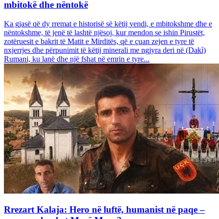
mbitokë dhe nëntokë
Ka gjasë që dy rremat e historisë së këtij vendi, e mbitokshme dhe e
nëntokshme, të jenë të lashtë njësoj, kur mendon se ishin Pirustët,
zotëruesit e bakrit të Matit e Mirditës, që e çuan zejen e tyre të
nxjerrjes dhe përpunimit të këtij minerali me ngjyra deri në (Dakì)
Rumani, ku lanë dhe një fshat në emrin e tyre...
Rrezart Kalaja: Hero në luftë, humanist në paqe –