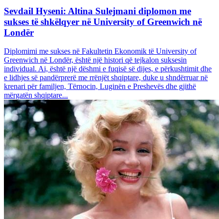
Sevdail Hyseni: Altina Sulejmani diplomon me
sukses të shkëlqyer në University of Greenwich në
Londër
Diplomimi me sukses në Fakultetin Ekonomik të University of
Greenwich në Londër, është një histori që tejkalon suksesin
individual. Ai, është një dëshmi e fuqisë së dijes, e përkushtimit dhe
e lidhjes së pandërprerë me rrënjët shqiptare, duke u shndërruar në
krenari për familjen, Tërnocin, Luginën e Preshevës dhe gjithë
mërgatën shqiptare...