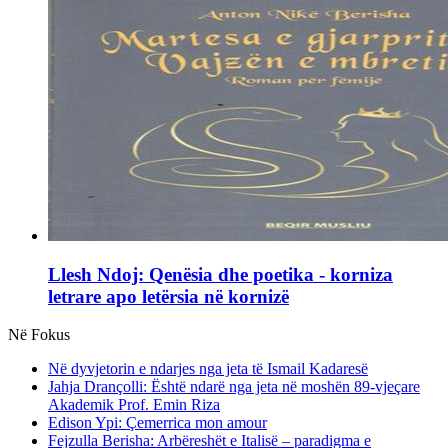
Llesh Ndoj: Qenësia dhe poetika - korniza
letrare apo letërsia në kornizë
Në Fokus
Në dyvjetorin e ndarjes nga jeta të Ismail Kadaresë
Jahja Drançolli: Është ndarë nga jeta në moshën 89-vjeçare
Akademik Prof. Emin Riza
Edison Ypi: Çemerrica mon amour
Fejzulla Berisha: Arbëreshët e Italisë – paradigma e