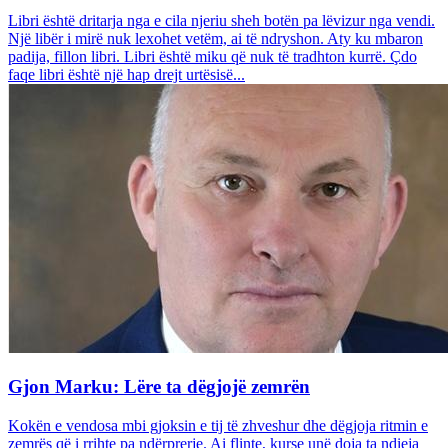
Libri është dritarja nga e cila njeriu sheh botën pa lëvizur nga vendi.
Një libër i mirë nuk lexohet vetëm, ai të ndryshon. Aty ku mbaron
padija, fillon libri. Libri është miku që nuk të tradhton kurrë. Çdo
faqe libri është një hap drejt urtësisë...
Gjon Marku: Lëre ta dëgjojë zemrën
Kokën e vendosa mbi gjoksin e tij të zhveshur dhe dëgjoja ritmin e
zemrës që i rrihte pa ndërprerje. Ai flinte, kurse unë doja ta ndieja