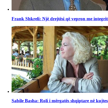
Frank Shkreli: Një drejtësi që vepron me integrit
Sabile Basha: Roli i mërgatës shqiptare në kujtes