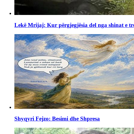
Lekë Mrijaj: Kur përgjegjësia del nga shinat e tr
Shyqyri Fejzo: Besimi dhe Shpresa