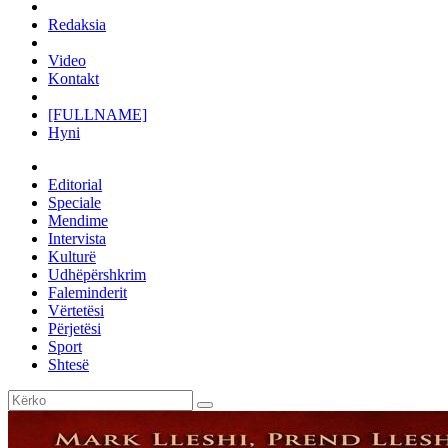
Redaksia
Video
Kontakt
[FULLNAME]
Hyni
Editorial
Speciale
Mendime
Intervista
Kulturë
Udhëpërshkrim
Faleminderit
Vërtetësi
Përjetësi
Sport
Shtesë