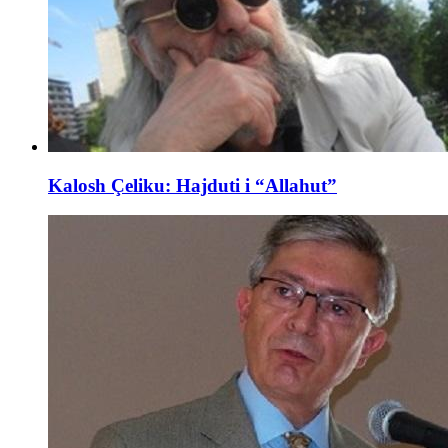
Kalosh Çeliku: Hajduti i “Allahut”