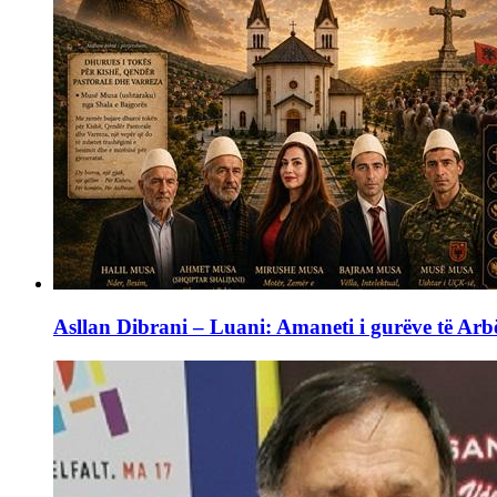
Asllan Dibrani – Luani: Amaneti i gurëve të Arbë