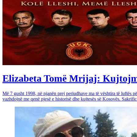
Elizabeta Tomë Mrijaj: Kujtojmë 
Më 7 gusht 1998, në njanën prej periudhave ma të vështira të luftës 
vazhdojnë me qenë pjesë e historisë dhe kujtesës së Kosovës. Sakrific