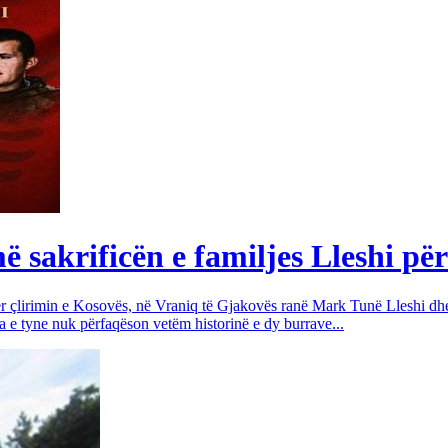
sakrificën e familjes Lleshi për
për çlirimin e Kosovës, në Vraniq të Gjakovës ranë Mark Tunë Lleshi dh
a e tyne nuk përfaqëson vetëm historinë e dy burrave...