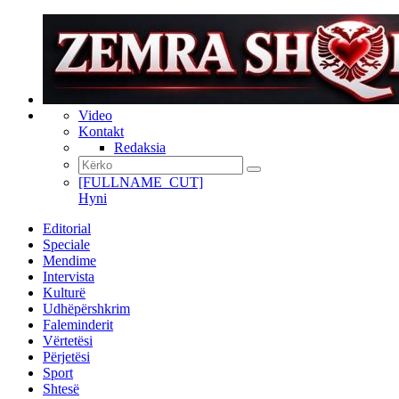
Video
Kontakt
Redaksia
[FULLNAME_CUT]
Hyni
Editorial
Speciale
Mendime
Intervista
Kulturë
Udhëpërshkrim
Faleminderit
Vërtetësi
Përjetësi
Sport
Shtesë