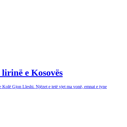
 lirinë e Kosovës
e Kolë Gjon Lleshi. Njëzet e tetë vjet ma vonë, emnat e tyne