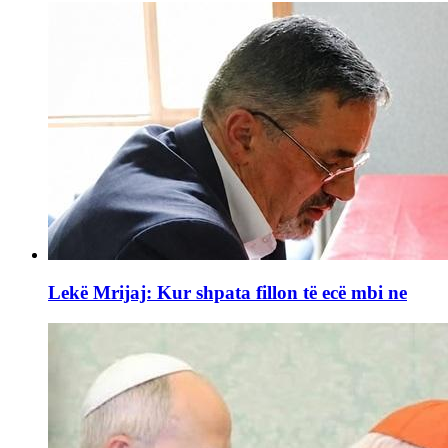
Lekë Mrijaj: Kur shpata fillon të ecë mbi ne