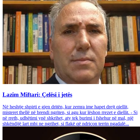
Lazim Miftari: Çelësi i jetës
Në heshtje shpirti e gjen dritën, kur zemra ime hapet drejt qiellit,
misteret thellë në brendi ngriten, si agu kur lëshon rrezet e diellit. - Si
në rreth, udhëtimi ynë shkrihet, aty tek burimi i fshehur në mal, një
shkëndijë lart mbi ne ngrihet, si flakë që ndriçon terrin ngadalë...