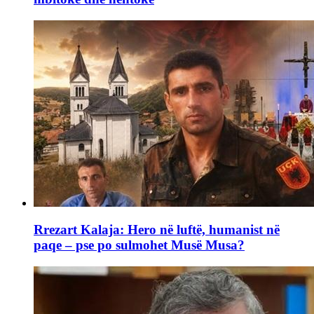
Rrezart Kalaja: Hero në luftë, humanist në
paqe – pse po sulmohet Musë Musa?