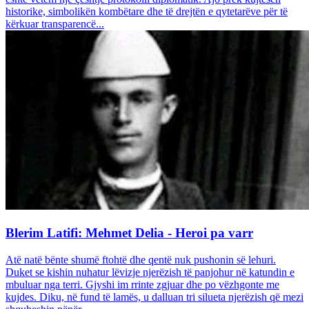
historike, simbolikën kombëtare dhe të drejtën e qytetarëve për të
kërkuar transparencë...
Blerim Latifi: Mehmet Delia - Heroi pa varr
Atë natë bënte shumë ftohtë dhe qentë nuk pushonin së lehuri.
Duket se kishin nuhatur lëvizje njerëzish të panjohur në katundin e
mbuluar nga terri. Gjyshi im rrinte zgjuar dhe po vëzhgonte me
kujdes. Diku, në fund të lamës, u dalluan tri silueta njerëzish që mezi