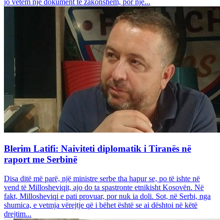
jo vetëm një dokument të zakonshëm, por një...
Blerim Latifi: Naiviteti diplomatik i Tiranës në
raport me Serbinë
Disa ditë më parë, një ministre serbe tha hapur se, po të ishte në
vend të Millosheviqit, ajo do ta spastronte etnikisht Kosovën. Në
fakt, Millosheviqi e pati provuar, por nuk ia doli. Sot, në Serbi, nga
shumica, e vetmja vërejtje që i bëhet është se ai dështoi në këtë
drejtim...