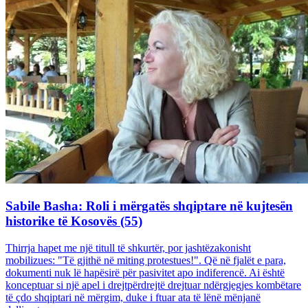
Sabile Basha: Roli i mërgatës shqiptare në kujtesën
historike të Kosovës (55)
Thirrja hapet me një titull të shkurtër, por jashtëzakonisht
mobilizues: "Të gjithë në miting protestues!". Që në fjalët e para,
dokumenti nuk lë hapësirë për pasivitet apo indiferencë. Ai është
konceptuar si një apel i drejtpërdrejtë drejtuar ndërgjegjes kombëtare
të çdo shqiptari në mërgim, duke i ftuar ata të lënë mënjanë