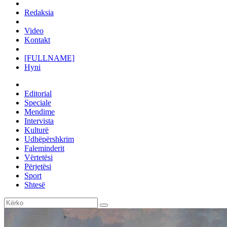
Redaksia
Video
Kontakt
[FULLNAME]
Hyni
Editorial
Speciale
Mendime
Intervista
Kulturë
Udhëpërshkrim
Faleminderit
Vërtetësi
Përjetësi
Sport
Shtesë