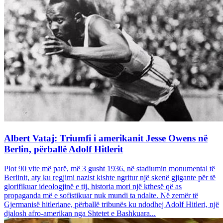
Albert Vataj: Triumfi i amerikanit Jesse Owens në
Berlin, përballë Adolf Hitlerit
Plot 90 vite më parë, më 3 gusht 1936, në stadiumin monumental të
Berlinit, aty ku regjimi nazist kishte ngritur një skenë gjigante për të
glorifikuar ideologjinë e tij, historia mori një kthesë që as
propaganda më e sofistikuar nuk mundi ta ndalte. Në zemër të
Gjermanisë hitleriane, përballë tribunës ku ndodhej Adolf Hitleri, një
djalosh afro-amerikan nga Shtetet e Bashkuara...