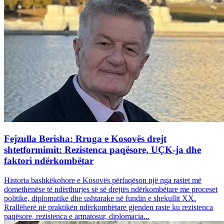
Fejzulla Berisha: Rruga e Kosovës drejt
shtetformimit: Rezistenca paqësore, UÇK-ja dhe
faktori ndërkombëtar
Historia bashkëkohore e Kosovës përfaqëson një nga rastet më
domethënëse të ndërthurjes së së drejtës ndërkombëtare me proceset
politike, diplomatike dhe ushtarake në fundin e shekullit XX.
Rrallëherë në praktikën ndërkombëtare gjenden raste ku rezistenca
paqësore, rezistenca e armatosur, diplomacia...