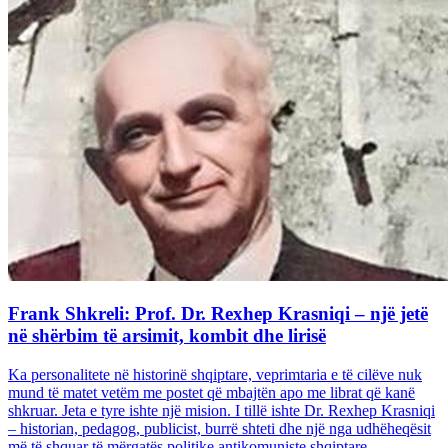
Frank Shkreli: Prof. Dr. Rexhep Krasniqi – një jetë
në shërbim të arsimit, kombit dhe lirisë
Ka personalitete në historinë shqiptare, veprimtaria e të cilëve nuk
mund të matet vetëm me postet që mbajtën apo me librat që kanë
shkruar. Jeta e tyre ishte një mision. I tillë ishte Dr. Rexhep Krasniqi
– historian, pedagog, publicist, burrë shteti dhe një nga udhëheqësit
më të shquar të mërgatës politike antikomuniste shqiptare...