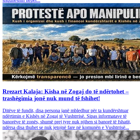
shquheshin nëpër...
Rrezart Kalaja: Kisha në Zogaj do të ndërtohet –
trashëgimia jonë nuk mund të fshihet!
Ditëve të fundit, disa persona janë mbledhur për ta kundërshtuar
ndërtimin e Kishës në Zogaj të Vushtrrisë. Sipas informatave të
banorëve të zonës, shumë prej tyre nuk njihen si banorë të fshatit,
ndërsa disa thuhet se nuk jetojnë fare në komunën e Vushtrrisë...