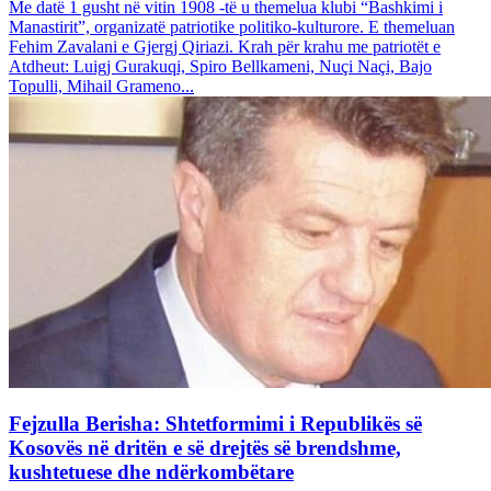
Me datë 1 gusht në vitin 1908 -të u themelua klubi “Bashkimi i
Manastirit”, organizatë patriotike politiko-kulturore. E themeluan
Fehim Zavalani e Gjergj Qiriazi. Krah për krahu me patriotët e
Atdheut: Luigj Gurakuqi, Spiro Bellkameni, Nuçi Naçi, Bajo
Topulli, Mihail Grameno...
Fejzulla Berisha: Shtetformimi i Republikës së
Kosovës në dritën e së drejtës së brendshme,
kushtetuese dhe ndërkombëtare