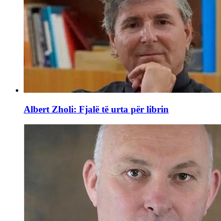
Albert Zholi: Fjalë të urta për librin