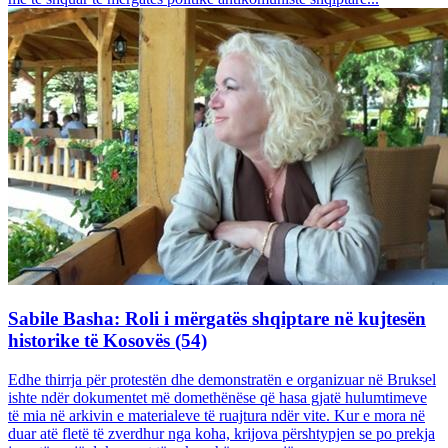
Sabile Basha: Roli i mërgatës shqiptare në kujtesën
historike të Kosovës (54)
Edhe thirrja për protestën dhe demonstratën e organizuar në Bruksel
ishte ndër dokumentet më domethënëse që hasa gjatë hulumtimeve
të mia në arkivin e materialeve të ruajtura ndër vite. Kur e mora në
duar atë fletë të zverdhur nga koha, krijova përshtypjen se po prekja