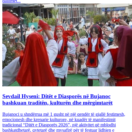
dallimet...
Sevdail Hyseni: Ditët e Diasporës në Bujanoc
bashkuan traditën, kulturën dhe mërgimtarët
Bujanoci u shndërrua më 1 gusht në një qendër të gjallë festimesh,
emocionesh dhe krenarie kulturore, në kuadër të manifestimit
tradicional “Ditët e Diasporës 2026”, një aktivitet që mblodhi
bashkatdhetarë, qytetarë dhe mysafirë për të festuar lidhjen e