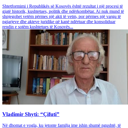
Shtetformimi i Republikës së Kosovës është rezultat i një procesi të
gjatë historik, kushtetues, politik dhe ndërkombëtar. Ai nuk mund të
shpjegohet vetëm përmes një akti të vetm, por përmes një vargu të
ngjarjeve dhe akteve juridike që kanë ndërtuar dhe konsoliduar
rendin e sotëm kushtetues të Kosovës...
Vladimir Shyti: “Çifuti”
Në dhomat e vogla, ku jetonte familja ime ishin shumë ngushtë, të