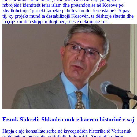
mbrojtës i identitetit fetar islam dhe pretendon se në Kosovë po
zhvillohet një “projekt famëkeq i luftës kundër fesë islame”. Sipas
tij, ky projekt mund ta destabilizojë Kosovën, ta dështojë shtetin dhe
ta çojë kombin shqiptar drejt përçarjes e dekompozimit...
Frank Shkreli: Shkodra nuk e harron historinë e saj
Hapja e një konsullate serbe në kryeqendrën historike të Veriut nuk
është vetëm një çështje protokolli diplomatik. Ajo prek kujtesën