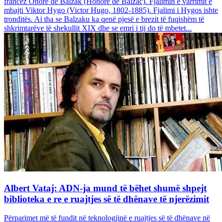
francez Onore dë Balzak (Honoré de Balzac). Fjalimin e varrimit e
mbajti Viktor Hygo (Victor Hugo, 1802-1885). Fjalimi i Hygos ishte
tronditës. Ai tha se Balzaku ka qenë pjesë e brezit të fuqishëm të
shkrimtarëve të shekullit XIX dhe se emri i tij do të mbetet...
Albert Vataj: ADN-ja mund të bëhet shumë shpejt
biblioteka e re e ruajtjes së të dhënave të njerëzimit
Përparimet më të fundit në teknologjinë e ruajtjes së të dhënave në