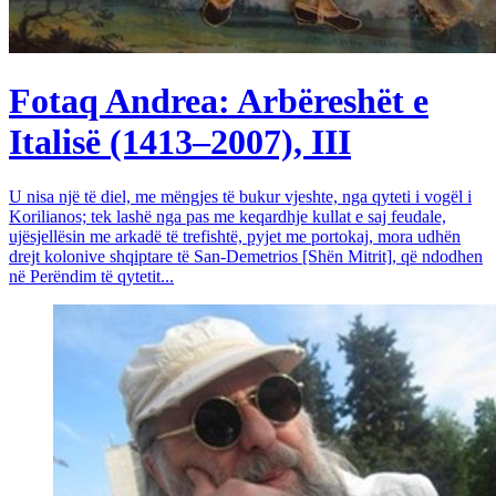
Fotaq Andrea: Arbëreshët e
Italisë (1413–2007), III
U nisa një të diel, me mëngjes të bukur vjeshte, nga qyteti i vogël i
Korilianos; tek lashë nga pas me keqardhje kullat e saj feudale,
ujësjellësin me arkadë të trefishtë, pyjet me portokaj, mora udhën
drejt kolonive shqiptare të San-Demetrios [Shën Mitrit], që ndodhen
në Perëndim të qytetit...