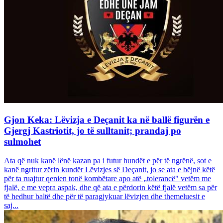
Gjon Keka: Lëvizja e Deçanit ka në ballë figurën e
Gjergj Kastriotit, jo të sulltanit; prandaj po
sulmohet
Ata që nuk kanë lënë kazan pa i futur hundët e për të ngrënë, sot e
kanë ngritur zërin kundër Lëvizjes së Deçanit, jo se ata e bëjnë këtë
për ta ruajtur qenien tonë kombëtare apo atë „tolerancë" vetëm me
fjalë, e me vepra aspak, dhe që ata e përdorin këtë fjalë vetëm sa për
të hedhur baltë dhe për të paragjykuar lëvizjen dhe themeluesit e
saj...