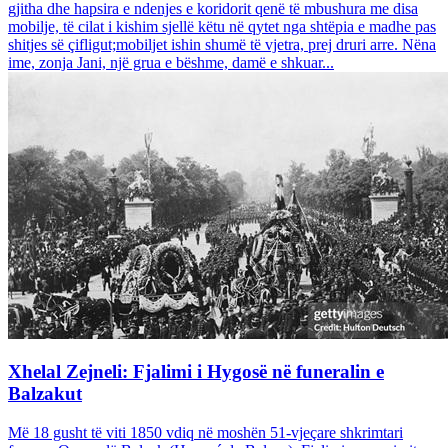
gjitha dhe hapsira e ndenjes e koridorit qenë të mbushura me disa
mobilje, të cilat i kishim sjellë këtu në qytet nga shtëpia e madhe pas
shitjes së çifligut;mobiljet ishin shumë të vjetra, prej druri arre. Nëna
ime, zonja Jani, një grua e bëshme, damë e shkuar...
Xhelal Zejneli: Fjalimi i Hygosë në funeralin e
Balzakut
Më 18 gusht të viti 1850 vdiq në moshën 51-vjeçare shkrimtari