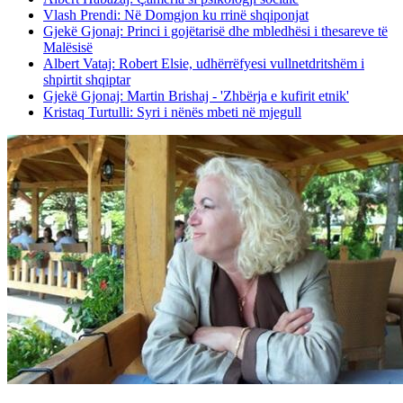
Vlash Prendi: Në Domgjon ku rrinë shqiponjat
Gjekë Gjonaj: Princi i gojëtarisë dhe mbledhësi i thesareve të
Malësisë
Albert Vataj: Robert Elsie, udhërrëfyesi vullnetdritshëm i
shpirtit shqiptar
Gjekë Gjonaj: Martin Brishaj - 'Zhbërja e kufirit etnik'
Kristaq Turtulli: Syri i nënës mbeti në mjegull