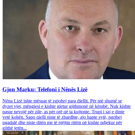
Gjon Marku: Telefoni i Nënës Lizë
Nëna Lizë ishte mësuar të zgjohej para diellit. Për më shumë se
dyzet vjet, mëngjesi e kishte gjetur gjithmonë në këmbë. Nuk kishte
pasur nevojë për zile, as për orë që ta kujtonte. Trupi i saj e dinte
vetë kohën. Sapo qielli niste të zbardhte, ajo hapte sytë, ngrihej
ngadalë dhe niste ditën me të njëjtin ritëm që kishte ndjekur për
gjithë jetën...