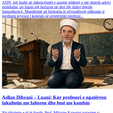
ADN, një fushë që shkencëtarët e quajnë gjithnjë e më shpesh arkivi
molekular, po hapin një horizont që deri dje dukej thjesht
fantashkencë. Mundësinë që biologjia të zëvendësojë silikonin si
mediumi kryesor i kujtesës së qytetërimit njerëzor...
Asllan Dibrani – Luani: Kur profesori e ngatërron
fakultetin me faltoren dhe fenë me kombin
Në shkrimin e tij të fundit, Prof. Milazim Krasniqi paraqitet si