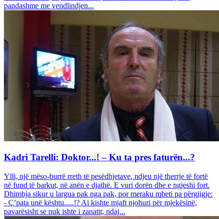
pandashme me vendlindjen...
Kadri Tarelli: Doktor...! – Ku ta pres faturën...?
Ylli, një mëso-burrë rreth të pesëdhjetave, ndjeu një therrje të fortë
në fund të barkut, në anën e djathë. E vuri dorën dhe e ngjeshi fort.
Dhimbja sikur u largua pak nga pak, por meraku mbeti pa përgjigje:
- Ç’pata unë kështu.....!? Ai kishte mjaft njohuri për mjekësinë,
pavarësisht se nuk ishte i zanatit, ndaj...