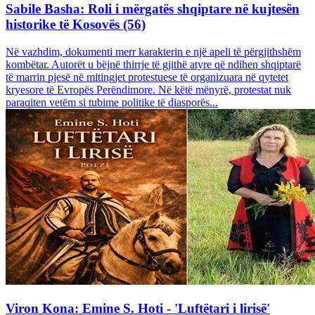
Sabile Basha: Roli i mërgatës shqiptare në kujtesën
historike të Kosovës (56)
Në vazhdim, dokumenti merr karakterin e një apeli të përgjithshëm
kombëtar. Autorët u bëjnë thirrje të gjithë atyre që ndihen shqiptarë
të marrin pjesë në mitingjet protestuese të organizuara në qytetet
kryesore të Evropës Perëndimore. Në këtë mënyrë, protestat nuk
paraqiten vetëm si tubime politike të diasporës...
Viron Kona: Emine S. Hoti - 'Luftëtari i lirisë'