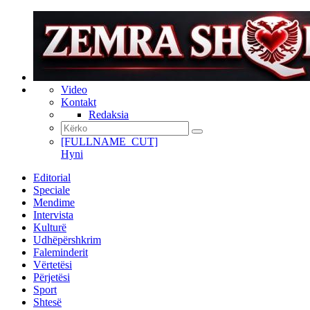
Video
Kontakt
Redaksia
[FULLNAME_CUT]
Hyni
Editorial
Speciale
Mendime
Intervista
Kulturë
Udhëpërshkrim
Faleminderit
Vërtetësi
Përjetësi
Sport
Shtesë