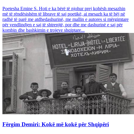
Poetesha Emine S. Hoti e ka bërë të njohur prej kohësh mesazhin
më të rëndësishëm të librave të saj poetikë, ai mesazh ka të bëj në
radhë të parë me atdhedashurinë, me mallin e autores si mërgimtare
për vendlindjen e saj të shtrenjtë, por dhe me dashurinë e saj për
kombin dhe bashkimin e trojeve shqiptare...
Fërgim Demiri: Kokë më kokë për Shqipëri