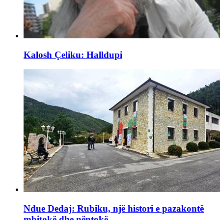
Kalosh Çeliku: Halldupi
Ndue Dedaj: Rubiku, një histori e pazakontë
mbitokë dhe nëntokë