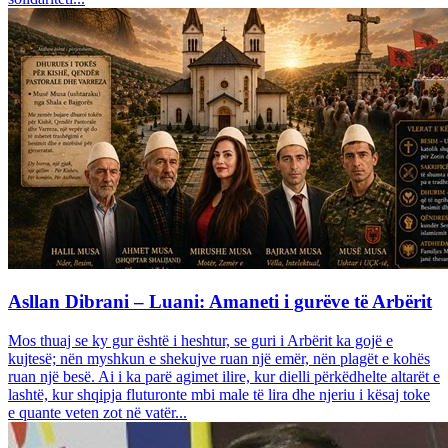
Asllan Dibrani – Luani: Amaneti i gurëve të Arbërit
Mos thuaj se ky gur është i heshtur, se guri i Arbërit ka gojë e
kujtesë; nën myshkun e shekujve ruan një emër, nën plagët e kohës
ruan një besë. Ai i ka parë agimet ilire, kur dielli përkëdhelte altarët e
lashtë, kur shqipja fluturonte mbi male të lira dhe njeriu i kësaj toke
e quante veten zot në vatër...