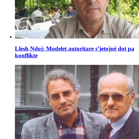
Llesh Ndoj: Modelet autoritare s’jetojnë dot pa
konflikte