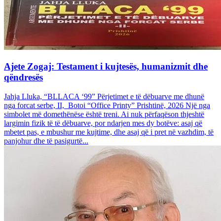
Ajete Zogaj: Testament i kujtesës, humanizmit dhe
qëndresës
Jahja Lluka, “BLLACA ‘99” Përjetimet e të dëbuarve me dhunë
nga forcat serbe, II, Botoi “Office Printy” Prishtinë, 2026 Një nga
simbolet më domethënëse është treni. Ai nuk përfaqëson thjeshtë
largimin fizik të të dëbuarve, por ndarjen mes dy botëve: asaj që
mbetet pas, e mbushur me kujtime, dhe asaj që i pret në vazhdim, të
panjohur dhe të pasigurtë...