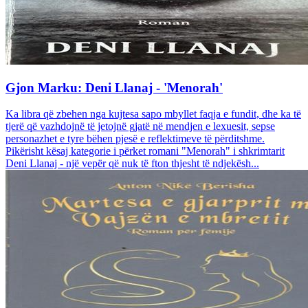
Gjon Marku: Deni Llanaj - 'Menorah'
Ka libra që zbehen nga kujtesa sapo mbyllet faqja e fundit, dhe ka të
tjerë që vazhdojnë të jetojnë gjatë në mendjen e lexuesit, sepse
personazhet e tyre bëhen pjesë e reflektimeve të përditshme.
Pikërisht kësaj kategorie i përket romani "Menorah" i shkrimtarit
Deni Llanaj - një vepër që nuk të fton thjesht të ndjekësh...