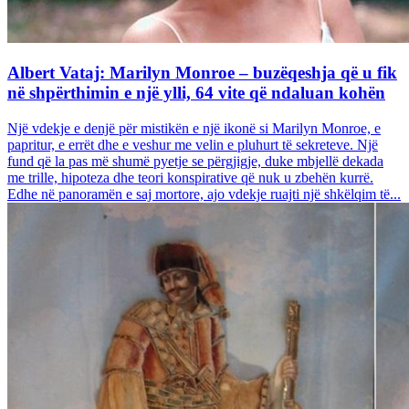
Albert Vataj: Marilyn Monroe – buzëqeshja që u fik
në shpërthimin e një ylli, 64 vite që ndaluan kohën
Një vdekje e denjë për mistikën e një ikonë si Marilyn Monroe, e
papritur, e errët dhe e veshur me velin e pluhurt të sekreteve. Një
fund që la pas më shumë pyetje se përgjigje, duke mbjellë dekada
me trille, hipoteza dhe teori konspirative që nuk u zbehën kurrë.
Edhe në panoramën e saj mortore, ajo vdekje ruajti një shkëlqim të...