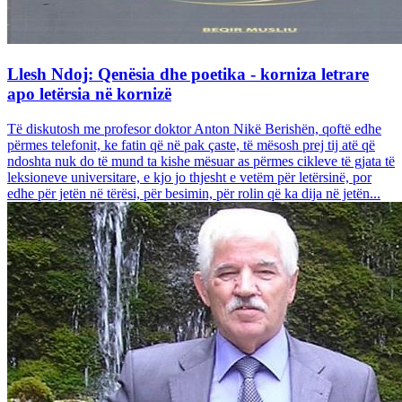
Llesh Ndoj: Qenësia dhe poetika - korniza letrare
apo letërsia në kornizë
Të diskutosh me profesor doktor Anton Nikë Berishën, qoftë edhe
përmes telefonit, ke fatin që në pak çaste, të mësosh prej tij atë që
ndoshta nuk do të mund ta kishe mësuar as përmes cikleve të gjata të
leksioneve universitare, e kjo jo thjesht e vetëm për letërsinë, por
edhe për jetën në tërësi, për besimin, për rolin që ka dija në jetën...