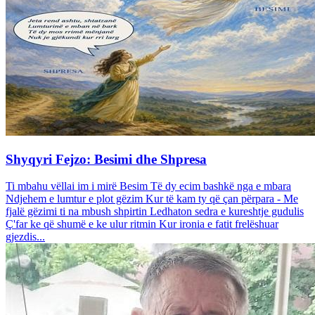
Shyqyri Fejzo: Besimi dhe Shpresa
Ti mbahu vëllai im i mirë Besim Të dy ecim bashkë nga e mbara
Ndjehem e lumtur e plot gëzim Kur të kam ty që çan përpara - Me
fjalë gëzimi ti na mbush shpirtin Ledhaton sedra e kureshtje gudulis
Ç'far ke që shumë e ke ulur ritmin Kur ironia e fatit frelëshuar
gjezdis...