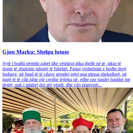
Gjon Marku: Shelgu lotues
Sytë i hodhi përmbi zabel dhe vështroi diku thellë në të, sikur të
donte të zbulonte ndonjë të fshehtë. Pastaj vështrimin e hodhi drejt
fushave, në fund të të cilave gjendej njëri nga plepat shekullorë, në
majë të të cilit ishte një çerdhe lejleku që, edhe pse tundej bashkë me
degët, nuk i ndahej dot atij vendi, dhe çdo pranverë...