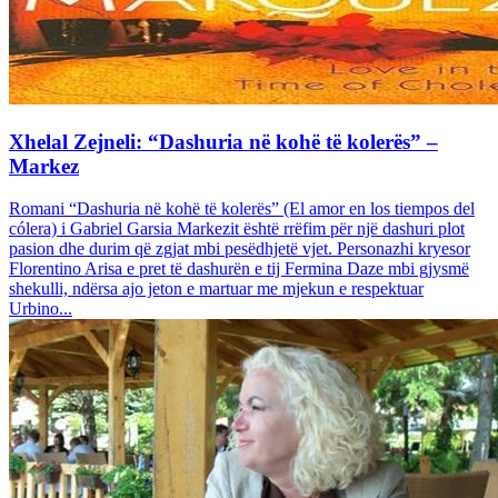
Xhelal Zejneli: “Dashuria në kohë të kolerës” –
Markez
Romani “Dashuria në kohë të kolerës” (El amor en los tiempos del
cólera) i Gabriel Garsia Markezit është rrëfim për një dashuri plot
pasion dhe durim që zgjat mbi pesëdhjetë vjet. Personazhi kryesor
Florentino Arisa e pret të dashurën e tij Fermina Daze mbi gjysmë
shekulli, ndërsa ajo jeton e martuar me mjekun e respektuar
Urbino...