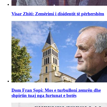
Visar Zhiti: Zemërimi i disidentit të përhershëm
Dom Fran Sopi: Mos e turbulloni zemrën dhe
shpirtin tuaj nga furtunat e botës