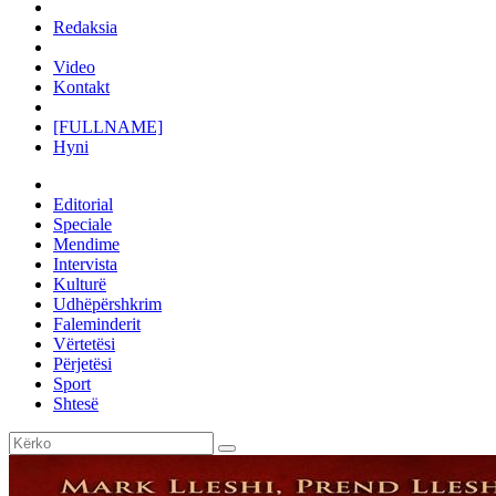
Redaksia
Video
Kontakt
[FULLNAME]
Hyni
Editorial
Speciale
Mendime
Intervista
Kulturë
Udhëpërshkrim
Faleminderit
Vërtetësi
Përjetësi
Sport
Shtesë