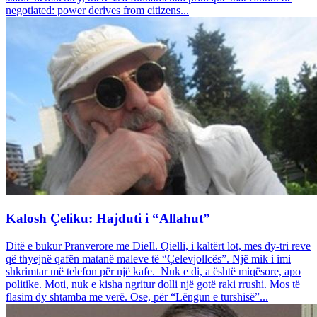
negotiated: power derives from citizens...
Kalosh Çeliku: Hajduti i “Allahut”
Ditë e bukur Pranverore me DieIl. Qielli, i kaltërt lot, mes dy-tri reve
që thyejnë qafën matanë maleve të “Çelevjollcës”. Një mik i imi
shkrimtar më telefon për një kafe. Nuk e di, a është miqësore, apo
politike. Moti, nuk e kisha ngritur dolli një gotë raki rrushi. Mos të
flasim dy shtamba me verë. Ose, për “Lëngun e turshisë”...