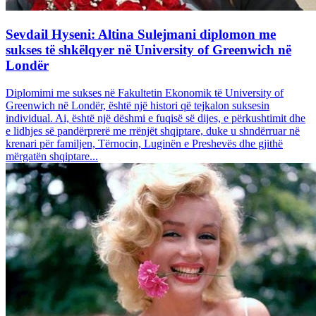
Sevdail Hyseni: Altina Sulejmani diplomon me
sukses të shkëlqyer në University of Greenwich në
Londër
Diplomimi me sukses në Fakultetin Ekonomik të University of
Greenwich në Londër, është një histori që tejkalon suksesin
individual. Ai, është një dëshmi e fuqisë së dijes, e përkushtimit dhe
e lidhjes së pandërprerë me rrënjët shqiptare, duke u shndërruar në
krenari për familjen, Tërnocin, Luginën e Preshevës dhe gjithë
mërgatën shqiptare...