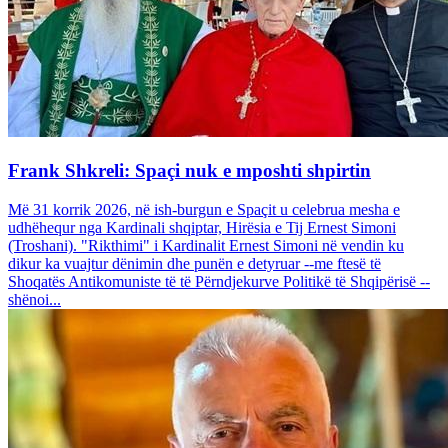
Frank Shkreli: Spaçi nuk e mposhti shpirtin
Më 31 korrik 2026, në ish-burgun e Spaçit u celebrua mesha e
udhëhequr nga Kardinali shqiptar, Hirësia e Tij Ernest Simoni
(Troshani). "Rikthimi" i Kardinalit Ernest Simoni në vendin ku
dikur ka vuajtur dënimin dhe punën e detyruar --me ftesë të
Shoqatës Antikomuniste të të Përndjekurve Politikë të Shqipërisë --
shënoi...