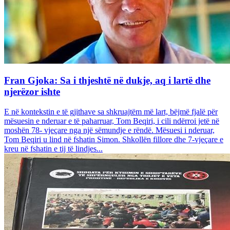
Fran Gjoka: Sa i thjeshtë në dukje, aq i lartë dhe
njerëzor ishte
E në kontekstin e të gjithave sa shkruajtëm më lart, bëjmë fjalë për
mësuesin e nderuar e të paharruar, Tom Beqiri, i cili ndërroi jetë në
moshën 78- vjeçare nga një sëmundje e rëndë. Mësuesi i nderuar,
Tom Beqiri u lind në fshatin Simon. Shkollën fillore dhe 7-vjeçare e
kreu në fshatin e tij të lindjes...