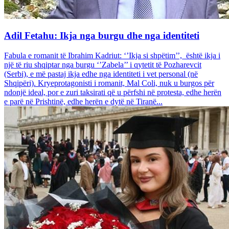
Adil Fetahu: Ikja nga burgu dhe nga identiteti
Fabula e romanit të Ibrahim Kadriut: ‘’Ikja si shpëtim’’, është ikja i
një të riu shqiptar nga burgu ‘’Zabela’’ i qytetit të Pozharevcit
(Serbi), e më pastaj ikja edhe nga identiteti i vet personal (në
Shqipëri). Kryeprotagonisti i romanit, Mal Coli, nuk u burgos për
ndonjë ideal, por e zuri taksirati që u përfshi në protesta, edhe herën
e parë në Prishtinë, edhe herën e dytë në Tiranë...