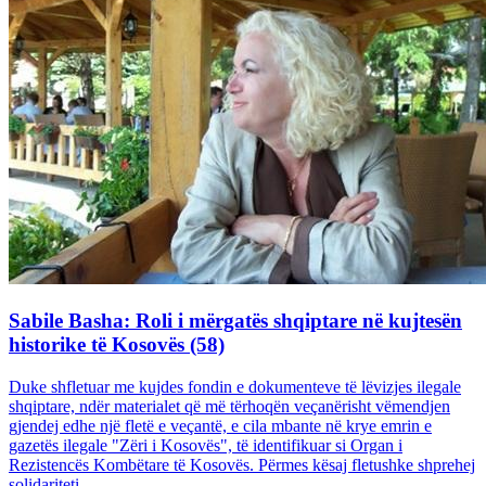
Sabile Basha: Roli i mërgatës shqiptare në kujtesën
historike të Kosovës (58)
Duke shfletuar me kujdes fondin e dokumenteve të lëvizjes ilegale
shqiptare, ndër materialet që më tërhoqën veçanërisht vëmendjen
gjendej edhe një fletë e veçantë, e cila mbante në krye emrin e
gazetës ilegale "Zëri i Kosovës", të identifikuar si Organ i
Rezistencës Kombëtare të Kosovës. Përmes kësaj fletushke shprehej
solidariteti...