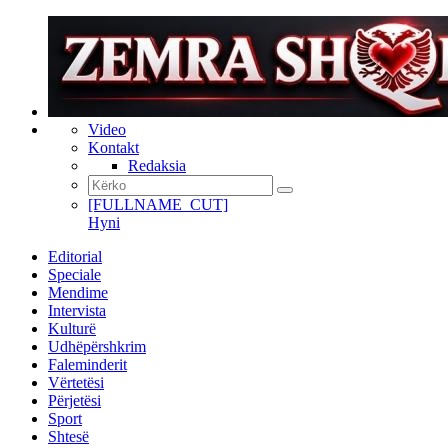
Video
Kontakt
Redaksia
[FULLNAME_CUT]
Hyni
Editorial
Speciale
Mendime
Intervista
Kulturë
Udhëpërshkrim
Faleminderit
Vërtetësi
Përjetësi
Sport
Shtesë