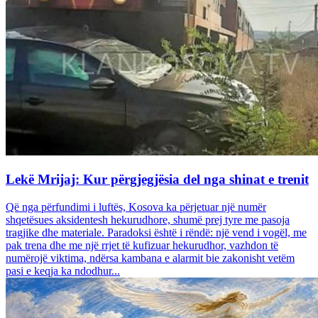
Lekë Mrijaj: Kur përgjegjësia del nga shinat e trenit
Që nga përfundimi i luftës, Kosova ka përjetuar një numër
shqetësues aksidentesh hekurudhore, shumë prej tyre me pasoja
tragjike dhe materiale. Paradoksi është i rëndë: një vend i vogël, me
pak trena dhe me një rrjet të kufizuar hekurudhor, vazhdon të
numërojë viktima, ndërsa kambana e alarmit bie zakonisht vetëm
pasi e keqja ka ndodhur...