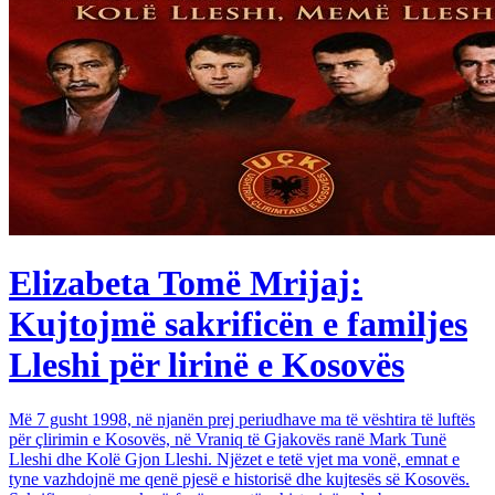
Elizabeta Tomë Mrijaj:
Kujtojmë sakrificën e familjes
Lleshi për lirinë e Kosovës
Më 7 gusht 1998, në njanën prej periudhave ma të vështira të luftës
për çlirimin e Kosovës, në Vraniq të Gjakovës ranë Mark Tunë
Lleshi dhe Kolë Gjon Lleshi. Njëzet e tetë vjet ma vonë, emnat e
tyne vazhdojnë me qenë pjesë e historisë dhe kujtesës së Kosovës.