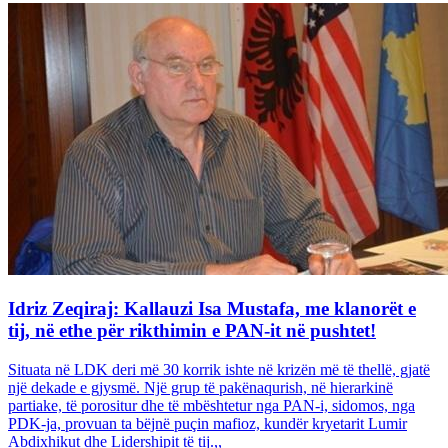
Idriz Zeqiraj: Kallauzi Isa Mustafa, me klanorët e
tij, në ethe për rikthimin e PAN-it në pushtet!
Situata në LDK deri më 30 korrik ishte në krizën më të thellë, gjatë
një dekade e gjysmë. Një grup të pakënaqurish, në hierarkinë
partiake, të porositur dhe të mbështetur nga PAN-i, sidomos, nga
PDK-ja, provuan ta bëjnë puçin mafioz, kundër kryetarit Lumir
Abdixhikut dhe Lidershipit të tij.,,