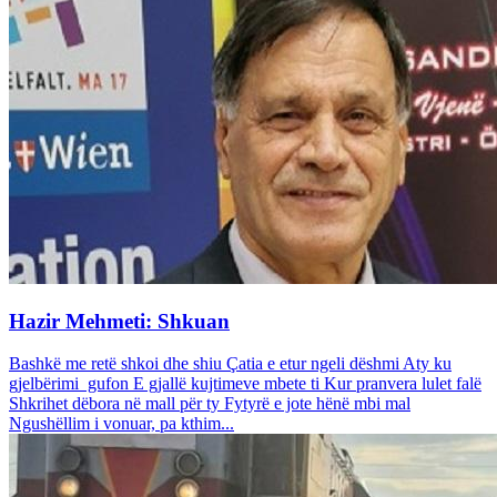
Hazir Mehmeti: Shkuan
Bashkë me retë shkoi dhe shiu Çatia e etur ngeli dëshmi Aty ku
gjelbërimi gufon E gjallë kujtimeve mbete ti Kur pranvera lulet falë
Shkrihet dëbora në mall për ty Fytyrë e jote hënë mbi mal
Ngushëllim i vonuar, pa kthim...