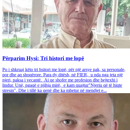
Përparim Hysi: Tri histori me lopë
Po i shkruaj këto tri hsitori me lopë, për një arsye pak, sa personale,
por dhe aq shoqërore. Para dy ditësh, në FIER, u nda nga jeta një
njeri, paksa i veçantë. Ai qe shofer me profesion dhe bejtexhi i
lindur. Unë, ngaqë e njihja mirë, e kam quajtur"Njeriu që të hiqte
stresin". Dhe i tillë ka qenë dhe ka mbetur në mendjet e...