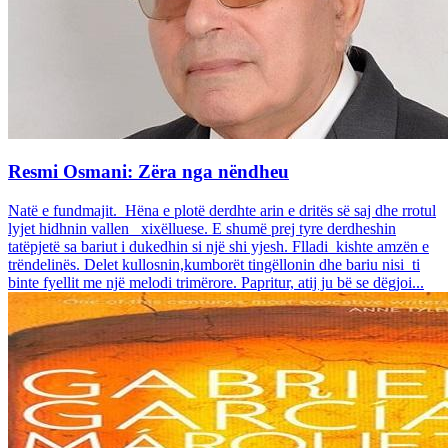
Resmi Osmani: Zëra nga nëndheu
Natë e fundmajit. Hëna e plotë derdhte arin e dritës së saj dhe rrotul
lyjet hidhnin vallen xixëlluese. E shumë prej tyre derdheshin
tatëpjetë sa bariut i dukedhin si një shi yjesh. Flladi kishte amzën e
trëndelinës. Delet kullosnin,kumborët tingëllonin dhe bariu nisi ti
binte fyellit me një melodi trimërore. Papritur, atij ju bë se dëgjoi...