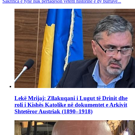
Sakrifica e tyne nuk përfaqëson vetëm historinë e dy burrave...
Lekë Mrijaj: Zllakuqani i Lugut të Drinit dhe
roli i Kishës Katolike në dokumentet e Arkivit
Shtetëror Austriak (1890–1918)