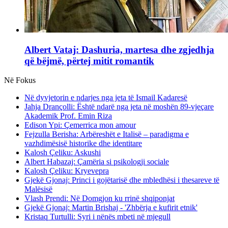
Albert Vataj: Dashuria, martesa dhe zgjedhja
që bëjmë, përtej mitit romantik
Në Fokus
Në dyvjetorin e ndarjes nga jeta të Ismail Kadaresë
Jahja Drançolli: Është ndarë nga jeta në moshën 89-vjeçare
Akademik Prof. Emin Riza
Edison Ypi: Çemerrica mon amour
Fejzulla Berisha: Arbëreshët e Italisë – paradigma e
vazhdimësisë historike dhe identitare
Kalosh Çeliku: Askushi
Albert Habazaj: Çamëria si psikologji sociale
Kalosh Çeliku: Kryevepra
Gjekë Gjonaj: Princi i gojëtarisë dhe mbledhësi i thesareve të
Malësisë
Vlash Prendi: Në Domgjon ku rrinë shqiponjat
Gjekë Gjonaj: Martin Brishaj - 'Zhbërja e kufirit etnik'
Kristaq Turtulli: Syri i nënës mbeti në mjegull