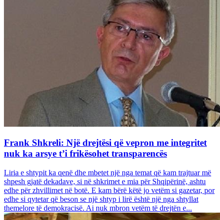
Frank Shkreli: Një drejtësi që vepron me integritet
nuk ka arsye t’i frikësohet transparencës
Liria e shtypit ka qenë dhe mbetet një nga temat që kam trajtuar më
shpesh gjatë dekadave, si në shkrimet e mia për Shqipërinë, ashtu
edhe për zhvillimet në botë. E kam bërë këtë jo vetëm si gazetar, por
edhe si qytetar që beson se një shtyp i lirë është një nga shtyllat
themelore të demokracisë. Ai nuk mbron vetëm të drejtën e...