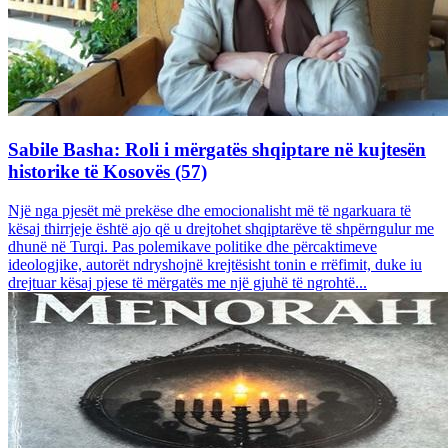
Sabile Basha: Roli i mërgatës shqiptare në kujtesën
historike të Kosovës (57)
Një nga pjesët më prekëse dhe emocionalisht më të ngarkuara të
kësaj thirrjeje është ajo që u drejtohet shqiptarëve të shpërngulur me
dhunë në Turqi. Pas polemikave politike dhe përcaktimeve
ideologjike, autorët ndryshojnë krejtësisht tonin e rrëfimit, duke iu
drejtuar kësaj pjese të mërgatës me një gjuhë të ngrohtë...