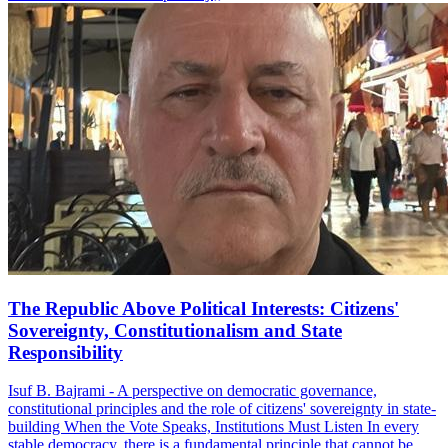
The Republic Above Political Interests: Citizens'
Sovereignty, Constitutionalism and State
Responsibility
Isuf B. Bajrami - A perspective on democratic governance,
constitutional principles and the role of citizens' sovereignty in state-
building When the Vote Speaks, Institutions Must Listen In every
stable democracy, there is a fundamental principle that cannot be