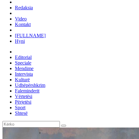
Redaksia
Video
Kontakt
[FULLNAME]
Hyni
Editorial
Speciale
Mendime
Intervista
Kulturë
Udhëpërshkrim
Faleminderit
Vërtetësi
Përjetësi
Sport
Shtesë