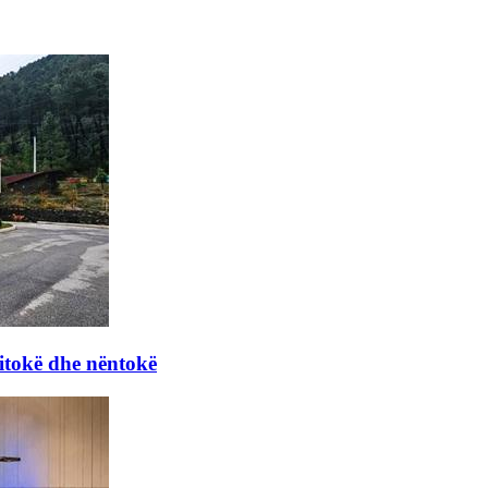
itokë dhe nëntokë