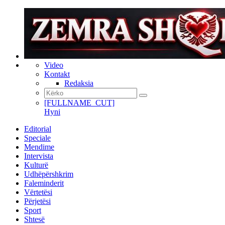
Video
Kontakt
Redaksia
[FULLNAME_CUT]
Hyni
Editorial
Speciale
Mendime
Intervista
Kulturë
Udhëpërshkrim
Faleminderit
Vërtetësi
Përjetësi
Sport
Shtesë