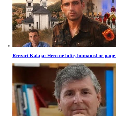
Rrezart Kalaja: Hero në luftë, humanist në paq