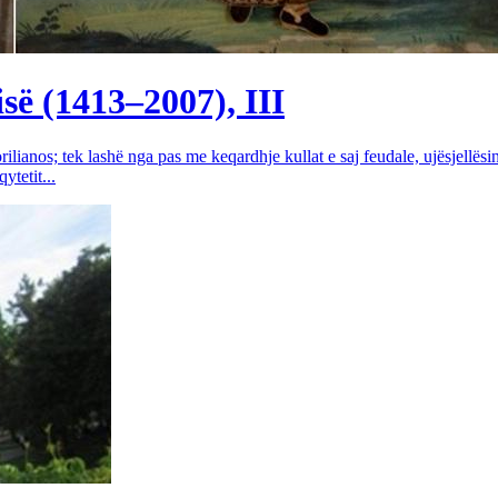
së (1413–2007), III
rilianos; tek lashë nga pas me keqardhje kullat e saj feudale, ujësjellës
tetit...