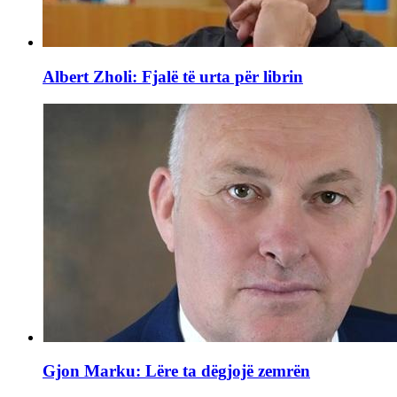
Albert Zholi: Fjalë të urta për librin
Gjon Marku: Lëre ta dëgjojë zemrën