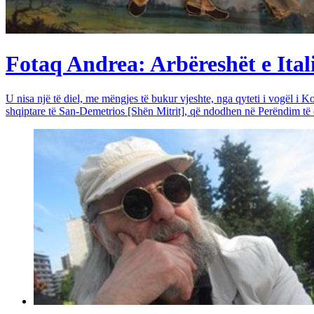
Fotaq Andrea: Arbëreshët e Itali
U nisa një të diel, me mëngjes të bukur vjeshte, nga qyteti i vogël i Ko
shqiptare të San-Demetrios [Shën Mitrit], që ndodhen në Perëndim të qy