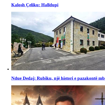
Kalosh Çeliku: Halldupi
Ndue Dedaj: Rubiku, një histori e pazakontë mb