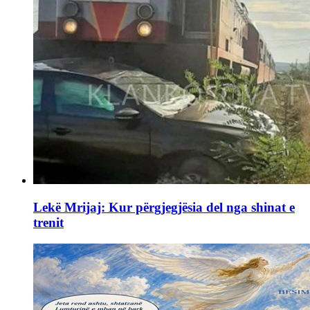
Lekë Mrijaj: Kur përgjegjësia del nga shinat e
trenit