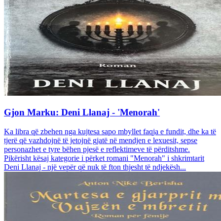
Gjon Marku: Deni Llanaj - 'Menorah'
Ka libra që zbehen nga kujtesa sapo mbyllet faqja e fundit, dhe ka të
tjerë që vazhdojnë të jetojnë gjatë në mendjen e lexuesit, sepse
personazhet e tyre bëhen pjesë e reflektimeve të përditshme.
Pikërisht kësaj kategorie i përket romani "Menorah" i shkrimtarit
Deni Llanaj - një vepër që nuk të fton thjesht të ndjekësh...