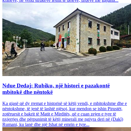
krahëve, në vend strukeve leshit të deleve, tirqëve me gajtana...
Ndue Dedaj: Rubiku, një histori e pazakontë
mbitokë dhe nëntokë
Ka gjasë që dy rremat e historisë së këtij vendi, e mbitokshme dhe e
nëntokshme, të jenë të lashtë njësoj, kur mendon se ishin Pirustët,
zotëruesit e bakrit të Matit e Mirditës, që e çuan zejen e tyre të
nxjerrjes dhe përpunimit të këtij minerali me ngjyra deri në (Dakì)
Rumani, ku lanë dhe një fshat në emrin e tyre...