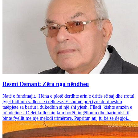
Resmi Osmani: Zëra nga nëndheu
Natë e fundmajit. Hëna e plotë derdhte arin e dritës së saj dhe rrotul
lyjet hidhnin vallen xixëlluese. E shumë prej tyre derdheshin
tatëpjetë sa bariut i dukedhin si një shi yjesh. Flladi kishte amzën e
trëndelinës. Delet kullosnin,kumborët tingëllonin dhe bariu nisi ti
binte fyellit me një melodi trimërore. Papritur, atij ju bë se dëgjoi...