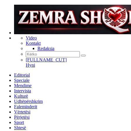
Video
Kontakt
Redaksia
[FULLNAME_CUT]
Hyni
Editorial
Speciale
Mendime
Intervista
Kulturë
Udhëpërshkrim
Faleminderit
Vërtetësi
Përjetësi
Sport
Shtesë