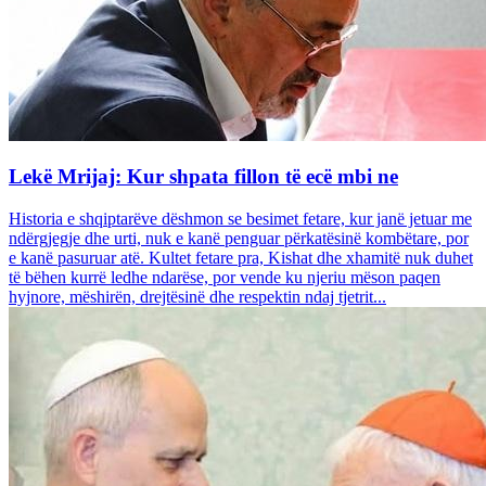
Lekë Mrijaj: Kur shpata fillon të ecë mbi ne
Historia e shqiptarëve dëshmon se besimet fetare, kur janë jetuar me
ndërgjegje dhe urti, nuk e kanë penguar përkatësinë kombëtare, por
e kanë pasuruar atë. Kultet fetare pra, Kishat dhe xhamitë nuk duhet
të bëhen kurrë ledhe ndarëse, por vende ku njeriu mëson paqen
hyjnore, mëshirën, drejtësinë dhe respektin ndaj tjetrit...