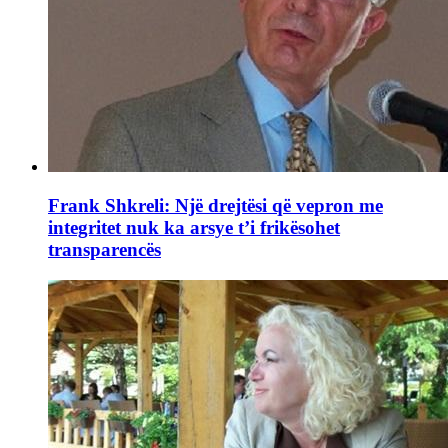
Frank Shkreli: Një drejtësi që vepron me
integritet nuk ka arsye t’i frikësohet
transparencës