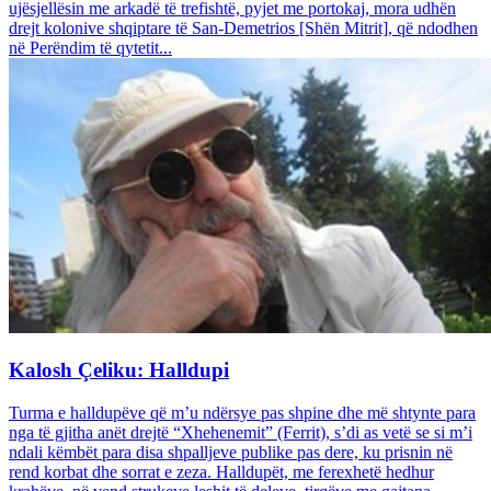
ujësjellësin me arkadë të trefishtë, pyjet me portokaj, mora udhën
drejt kolonive shqiptare të San-Demetrios [Shën Mitrit], që ndodhen
në Perëndim të qytetit...
Kalosh Çeliku: Halldupi
Turma e halldupëve që m’u ndërsye pas shpine dhe më shtynte para
nga të gjitha anët drejtë “Xhehenemit” (Ferrit), s’di as vetë se si m’i
ndali këmbët para disa shpalljeve publike pas dere, ku prisnin në
rend korbat dhe sorrat e zeza. Halldupët, me ferexhetë hedhur