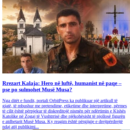
Rrezart Kalaja: Hero në luftë, humanist në paqe –
pse po sulmohet Musë Musa?
Nga ditët e fundit, portali OrbitPress ka publikuar një artikull të
gjatë, të mbushur me pretendime, etiketime dhe interpretime, përmes
të cilit është përpjekur të diskreditojë nismën për ndërtimin e Kishës
Katolike në Zogaj të Vushtrrisë dhe njëkohësisht të njollosë figurën
e atdhetarit Musë Musa. Ky reagim është përgjigje e drejtpërdrejtë
ndaj atij publikimi...