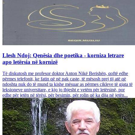
Llesh Ndoj: Qenësia dhe poetika - korniza letrare
apo letërsia në kornizë
Të diskutosh me profesor doktor Anton Nikë Berishën, qoftë edhe
përmes telefonit, ke fatin që në pak çaste, të mësosh prej tij atë që
ndoshta nuk do të mund ta kishe mësuar as përmes cikleve të gjata të
leksioneve universitare, e kjo jo thjesht e vetëm për letërsinë, por
edhe për jetën në tërësi, për besimin, për rolin që ka dija në jetën...