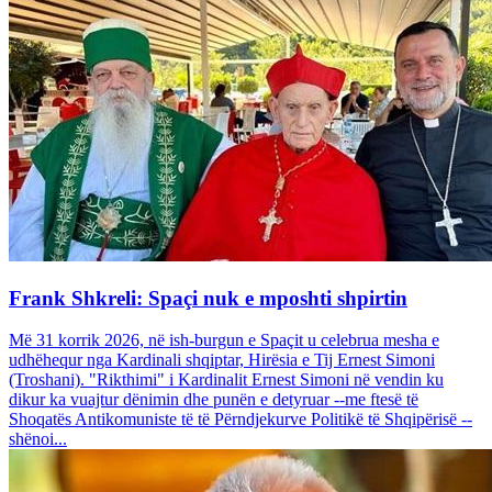
Frank Shkreli: Spaçi nuk e mposhti shpirtin
Më 31 korrik 2026, në ish-burgun e Spaçit u celebrua mesha e
udhëhequr nga Kardinali shqiptar, Hirësia e Tij Ernest Simoni
(Troshani). "Rikthimi" i Kardinalit Ernest Simoni në vendin ku
dikur ka vuajtur dënimin dhe punën e detyruar --me ftesë të
Shoqatës Antikomuniste të të Përndjekurve Politikë të Shqipërisë --
shënoi...