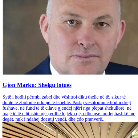
Gjon Marku: Shelgu lotues
Sytë i hodhi përmbi zabel dhe vështroi diku thellë në të, sikur të
donte të zbulonte ndonjë të fshehtë. Pastaj vështrimin e hodhi drejt
fushave, në fund të të cilave gjendej njëri nga plepat shekullorë, në
majë të të cilit ishte një çerdhe lejleku që, edhe pse tundej bashkë me
degët, nuk i ndahej dot atij vendi, dhe çdo pranverë...