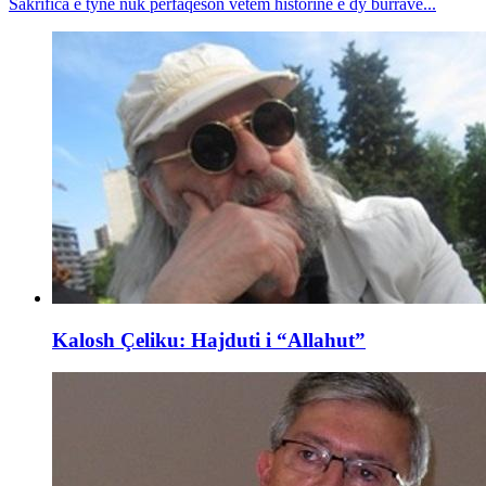
Sakrifica e tyne nuk përfaqëson vetëm historinë e dy burrave...
Kalosh Çeliku: Hajduti i “Allahut”