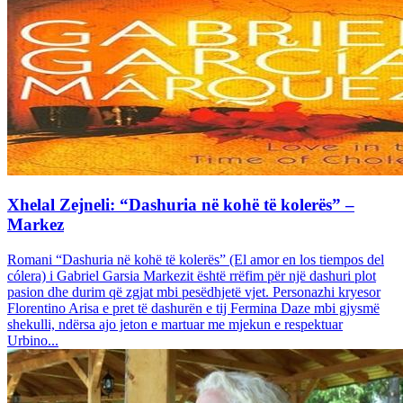
Xhelal Zejneli: “Dashuria në kohë të kolerës” –
Markez
Romani “Dashuria në kohë të kolerës” (El amor en los tiempos del
cólera) i Gabriel Garsia Markezit është rrëfim për një dashuri plot
pasion dhe durim që zgjat mbi pesëdhjetë vjet. Personazhi kryesor
Florentino Arisa e pret të dashurën e tij Fermina Daze mbi gjysmë
shekulli, ndërsa ajo jeton e martuar me mjekun e respektuar
Urbino...