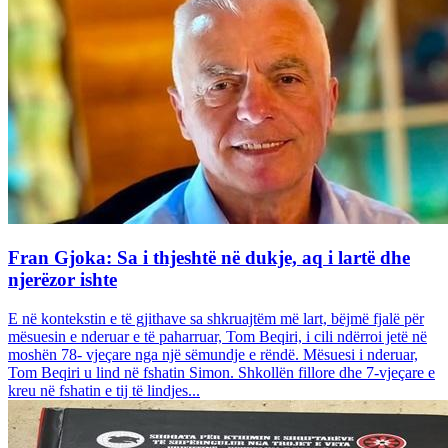
Fran Gjoka: Sa i thjeshtë në dukje, aq i lartë dhe
njerëzor ishte
E në kontekstin e të gjithave sa shkruajtëm më lart, bëjmë fjalë për
mësuesin e nderuar e të paharruar, Tom Beqiri, i cili ndërroi jetë në
moshën 78- vjeçare nga një sëmundje e rëndë. Mësuesi i nderuar,
Tom Beqiri u lind në fshatin Simon. Shkollën fillore dhe 7-vjeçare e
kreu në fshatin e tij të lindjes...