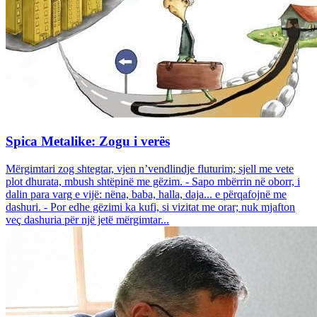
Spica Metalike: Zogu i verës
Mërgimtari zog shtegtar, vjen n’vendlindje fluturim; sjell me vete
plot dhurata, mbush shtëpinë me gëzim. - Sapo mbërrin në oborr, i
dalin para varg e vijë: nëna, baba, halla, daja... e përqafojnë me
dashuri. - Por edhe gëzimi ka kufi, si vizitat me orar; nuk mjafton
veç dashuria për një jetë mërgimtar...