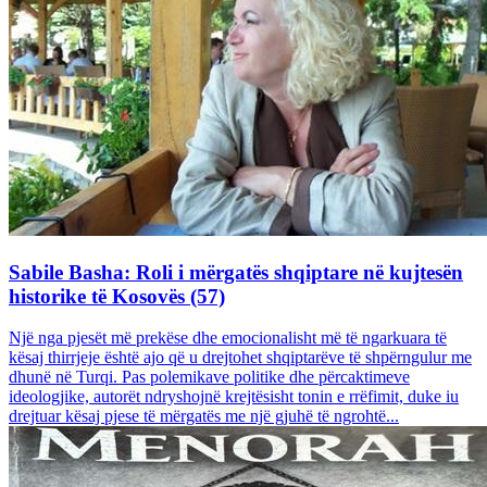
Sabile Basha: Roli i mërgatës shqiptare në kujtesën
historike të Kosovës (57)
Një nga pjesët më prekëse dhe emocionalisht më të ngarkuara të
kësaj thirrjeje është ajo që u drejtohet shqiptarëve të shpërngulur me
dhunë në Turqi. Pas polemikave politike dhe përcaktimeve
ideologjike, autorët ndryshojnë krejtësisht tonin e rrëfimit, duke iu
drejtuar kësaj pjese të mërgatës me një gjuhë të ngrohtë...