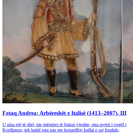
Fotaq Andrea: Arbëreshët e Italisë (1413–2007), III
U nisa një të diel, me mëngjes të bukur vjeshte, nga qyteti i vogël i
Korilianos; tek lashë nga pas me keqardhje kullat e saj feudale,