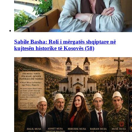
Sabile Basha: Roli i mërgatës shqiptare në
kujtesën historike të Kosovës (58)