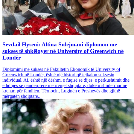
Sevdail Hyseni: Altina Sulejmani diplomon me
sukses të shkëlqyer në University of Greenwich në
Londër
Diplomimi me sukses në Fakultetin Ekonomik të University of
Greenwich në Londër, është një histori që tejkalon suksesin
individual. Ai, është një dëshmi e fuqisë së dijes, e përkushtimit dhe
e lidhjes së pandërprerë me rrënjët shqiptare, duke u shndërruar në
krenari për familjen, Tërnocin, Luginën e Preshevës dhe gjithë
mërgatën shqiptare...