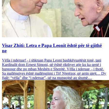
Visar Zhiti: Letra e Papa Leonit është për të gjithë
ne
Vëlla i nderuar! - i shkruan Papa Leoni bashkëvuajtësit tonë, tani
Kardinalit dom Ernest Simoni, që është rikthyer atje ku ka qenë i
burgosur dhe po mban Meshën e Shenjtë. Vëlla i nderuar, - i thotë.
Sa mallëngjyes është mallëngjimi i Tij! Njerëzor, që arrin qiejt… Dy
fjalë: “vëlla” dhe “i nderuar”, që na mungojnë aq shumë…