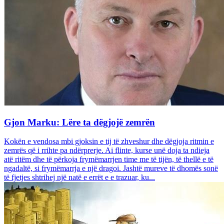
Gjon Marku: Lëre ta dëgjojë zemrën
Kokën e vendosa mbi gjoksin e tij të zhveshur dhe dëgjoja ritmin e
zemrës që i rrihte pa ndërprerje. Ai flinte, kurse unë doja ta ndieja
atë ritëm dhe të përkoja frymëmarrjen time me të tijën, të thellë e të
ngadaltë, si frymëmarrja e një dragoi. Jashtë mureve të dhomës sonë
të fjetjes shtrihej një natë e errët e e trazuar, ku...