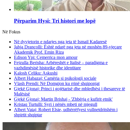
Përparim Hysi: Tri histori me lopë
Në Fokus
Në dyvjetorin e ndarjes nga jeta të Ismail Kadaresë
Jahja Drançolli: Është ndarë nga jeta në moshën 89-vjeçare
Akademik Prof. Emin Riza
Edison Ypi: Çemerrica mon amour
Fejzulla Berisha: Arbëreshët e Italisë – paradigma e
vazhdimësisë historike dhe identitare
Kalosh Çeliku: Askushi
Albert Habazaj: Çamëria si psikologji sociale
Vlash Prendi: Në Domgjon ku rrinë shqiponjat
Gjekë Gjonaj: Princi i gojëtarisë dhe mbledhësi i thesareve të
Malësisë
Gjekë Gjonaj: Martin Brishaj - 'Zhbërja e kufirit etnik'
Kristaq Turtulli: Syri i nënës mbeti në mjegull
Albert Vataj: Robert Elsie, udhërrëfyesi vullnetdritshëm i
shpirtit shqiptar