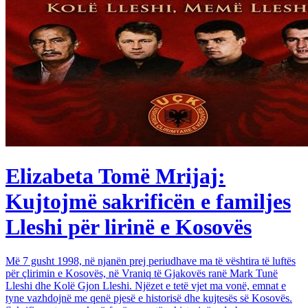
Elizabeta Tomë Mrijaj:
Kujtojmë sakrificën e familjes
Lleshi për lirinë e Kosovës
Më 7 gusht 1998, në njanën prej periudhave ma të vështira të luftës
për çlirimin e Kosovës, në Vraniq të Gjakovës ranë Mark Tunë
Lleshi dhe Kolë Gjon Lleshi. Njëzet e tetë vjet ma vonë, emnat e
tyne vazhdojnë me qenë pjesë e historisë dhe kujtesës së Kosovës.