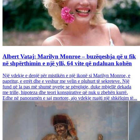
Albert Vataj: Marilyn Monroe – buzëqeshja që u fik
në shpërthimin e një ylli, 64 vite që ndaluan kohën
Një vdekje e denjë për mistikën e një ikonë si Marilyn Monroe, e
papritur, e errët dhe e veshur me velin e pluhurt të sekreteve. Një
fund që la pas më shumë pyetje se përgjigje, duke mbjellë dekada
me trille, hipoteza dhe teori konspirative që nuk u zbehën kurrë.
Edhe në panoramën e saj mortore, ajo vdekje ruajti një shkëlqim të...