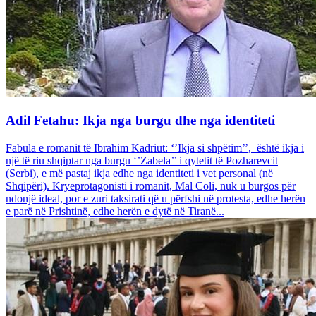
Adil Fetahu: Ikja nga burgu dhe nga identiteti
Fabula e romanit të Ibrahim Kadriut: ‘’Ikja si shpëtim’’, është ikja i
një të riu shqiptar nga burgu ‘’Zabela’’ i qytetit të Pozharevcit
(Serbi), e më pastaj ikja edhe nga identiteti i vet personal (në
Shqipëri). Kryeprotagonisti i romanit, Mal Coli, nuk u burgos për
ndonjë ideal, por e zuri taksirati që u përfshi në protesta, edhe herën
e parë në Prishtinë, edhe herën e dytë në Tiranë...