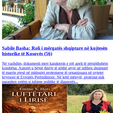
Sabile Basha: Roli i mërgatës shqiptare në kujtesën
historike të Kosovës (56)
Në vazhdim, dokumenti merr karakterin e një apeli të përgjithshëm
kombëtar. Autorët u bëjnë thirrje të gjithë atyre që ndihen shqiptarë
të marrin pjesë në mitingjet protestuese të organizuara në qytetet
kryesore të Evropës Perëndimore. Në këtë mënyrë, protestat nuk
paraqiten vetëm si tubime politike të diasporës...