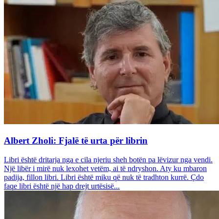
Albert Zholi: Fjalë të urta për librin
Libri është dritarja nga e cila njeriu sheh botën pa lëvizur nga vendi.
Një libër i mirë nuk lexohet vetëm, ai të ndryshon. Aty ku mbaron
padija, fillon libri. Libri është miku që nuk të tradhton kurrë. Çdo
faqe libri është një hap drejt urtësisë...