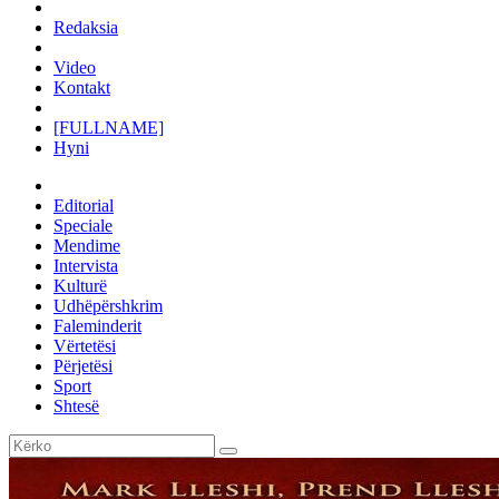
Redaksia
Video
Kontakt
[FULLNAME]
Hyni
Editorial
Speciale
Mendime
Intervista
Kulturë
Udhëpërshkrim
Faleminderit
Vërtetësi
Përjetësi
Sport
Shtesë