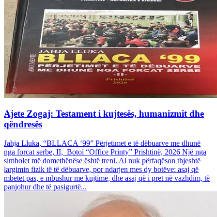
Ajete Zogaj: Testament i kujtesës, humanizmit dhe
qëndresës
Jahja Lluka, “BLLACA ‘99” Përjetimet e të dëbuarve me dhunë
nga forcat serbe, II, Botoi “Office Printy” Prishtinë, 2026 Një nga
simbolet më domethënëse është treni. Ai nuk përfaqëson thjeshtë
largimin fizik të të dëbuarve, por ndarjen mes dy botëve: asaj që
mbetet pas, e mbushur me kujtime, dhe asaj që i pret në vazhdim, të
panjohur dhe të pasigurtë...